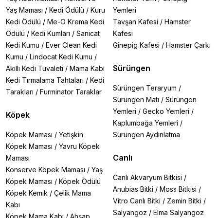
Yaş Maması
/
Kedi Ödülü
/
Kuru
Yemleri
Kedi Ödülü
/
Me-O Krema Kedi
Tavşan Kafesi
/
Hamster
Ödülü
/
Kedi Kumları
/
Sanicat
Kafesi
Kedi Kumu
/
Ever Clean Kedi
Ginepig Kafesi
/
Hamster Çarkı
Kumu
/
Lindocat Kedi Kumu
/
Sürüngen
Akıllı Kedi Tuvaleti
/
Mama Kabı
Kedi Tırmalama Tahtaları
/
Kedi
Sürüngen Teraryum
/
Tarakları
/
Furminator Taraklar
Sürüngen Matı
/
Sürüngen
Yemleri
/
Gecko Yemleri
/
Köpek
Kaplumbağa Yemleri
/
Köpek Maması
/
Yetişkin
Sürüngen Aydınlatma
Köpek Maması
/
Yavru Köpek
Canlı
Maması
Konserve Köpek Maması
/
Yaş
Canlı Akvaryum Bitkisi
/
Köpek Maması
/
Köpek Ödülü
Anubias Bitki
/
Moss Bitkisi
/
Köpek Kemik
/
Çelik Mama
Vitro Canlı Bitki
/
Zemin Bitki
/
Kabı
Salyangoz
/
Elma Salyangoz
Köpek Mama Kabı
/
Ahşap