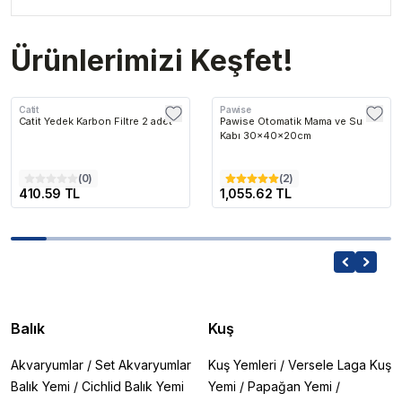
Ürünlerimizi Keşfet!
Catit
Pawise
Catit Yedek Karbon Filtre 2 adet
Pawise Otomatik Mama ve Su
Kabı 30x40x20cm
(
0
)
(
2
)
410.59 TL
1,055.62 TL
Balık
Kuş
Akvaryumlar
/
Set Akvaryumlar
Kuş Yemleri
/
Versele Laga Kuş
Balık Yemi
/
Cichlid Balık Yemi
Yemi
/
Papağan Yemi
/