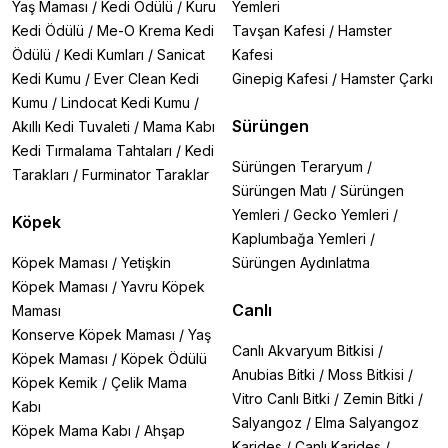
Yaş Maması
/
Kedi Ödülü
/
Kuru
Yemleri
Kedi Ödülü
/
Me-O Krema Kedi
Tavşan Kafesi
/
Hamster
Ödülü
/
Kedi Kumları
/
Sanicat
Kafesi
Kedi Kumu
/
Ever Clean Kedi
Ginepig Kafesi
/
Hamster Çarkı
Kumu
/
Lindocat Kedi Kumu
/
Sürüngen
Akıllı Kedi Tuvaleti
/
Mama Kabı
Kedi Tırmalama Tahtaları
/
Kedi
Sürüngen Teraryum
/
Tarakları
/
Furminator Taraklar
Sürüngen Matı
/
Sürüngen
Yemleri
/
Gecko Yemleri
/
Köpek
Kaplumbağa Yemleri
/
Köpek Maması
/
Yetişkin
Sürüngen Aydınlatma
Köpek Maması
/
Yavru Köpek
Canlı
Maması
Konserve Köpek Maması
/
Yaş
Canlı Akvaryum Bitkisi
/
Köpek Maması
/
Köpek Ödülü
Anubias Bitki
/
Moss Bitkisi
/
Köpek Kemik
/
Çelik Mama
Vitro Canlı Bitki
/
Zemin Bitki
/
Kabı
Salyangoz
/
Elma Salyangoz
Köpek Mama Kabı
/
Ahşap
Karides
/
Canlı Karides
/