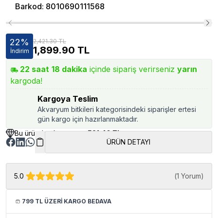
Barkod
:
8010690111568
22
%
2,421.30 TL
1,899.90
TL
İndirim
22
saat
18
dakika
içinde sipariş verirseniz
yarın
kargoda!
Kargoya Teslim
Akvaryum bitkileri kategorisindeki siparişler ertesi
gün kargo için hazırlanmaktadır.
Bu üründen kazancınız
521.40 TL
ÜRÜN DETAYI
5.0
(
1 Yorum
)
799 TL ÜZERİ KARGO BEDAVA