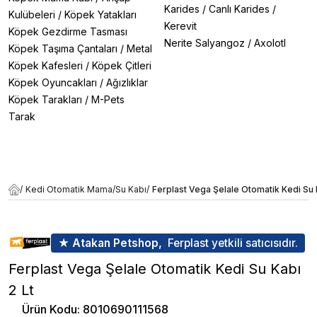
Karides
/
Canlı Karides
/
Kulübeleri
/
Köpek Yatakları
Kerevit
Köpek Gezdirme Tasması
Nerite Salyangoz
/
Axolotl
Köpek Taşıma Çantaları
/
Metal
Köpek Kafesleri
/
Köpek Çitleri
Köpek Oyuncakları
/
Ağızlıklar
Köpek Tarakları
/
M-Pets
Tarak
/
Kedi Otomatik Mama/Su Kabı
/
Ferplast Vega Şelale Otomatik Kedi Su 
★ Atakan Petshop,
Ferplast yetkili satıcısıdır.
Ferplast Vega Şelale Otomatik Kedi Su Kabı
2 Lt
Ürün Kodu
:
8010690111568