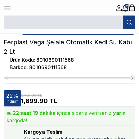
2
/
Kedi Otomatik Mama/Su Kabı
/
Ferplast Vega Şelale Otomatik Kedi Su 
★ Atakan Petshop,
Ferplast yetkili satıcısıdır.
Ferplast Vega Şelale Otomatik Kedi Su Kabı
2 Lt
Ürün Kodu
:
8010690111568
Barkod
:
8010690111568
22
%
2,421.30 TL
1,899.90
TL
İndirim
22
saat
19
dakika
içinde sipariş verirseniz
yarın
kargoda!
Kargoya Teslim
Akvaryum bitkileri kategorisindeki siparişler ertesi