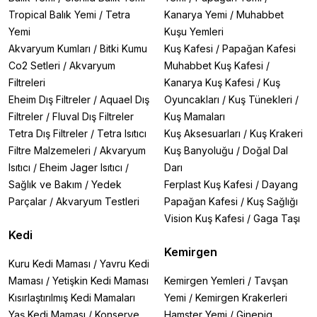
Tropical Balık Yemi
/
Tetra
Kanarya Yemi
/
Muhabbet
Yemi
Kuşu Yemleri
Akvaryum Kumları
/
Bitki Kumu
Kuş Kafesi
/
Papağan Kafesi
Co2 Setleri
/
Akvaryum
Muhabbet Kuş Kafesi
/
Filtreleri
Kanarya Kuş Kafesi
/
Kuş
Eheim Dış Filtreler
/
Aquael Dış
Oyuncakları
/
Kuş Tünekleri
/
Filtreler
/
Fluval Dış Filtreler
Kuş Mamaları
Tetra Dış Filtreler
/
Tetra Isıtıcı
Kuş Aksesuarları
/
Kuş Krakeri
Filtre Malzemeleri
/
Akvaryum
Kuş Banyoluğu
/
Doğal Dal
Isıtıcı
/
Eheim Jager Isıtıcı
/
Darı
Sağlık ve Bakım
/
Yedek
Ferplast Kuş Kafesi
/
Dayang
Parçalar
/
Akvaryum Testleri
Papağan Kafesi
/
Kuş Sağlığı
Vision Kuş Kafesi
/
Gaga Taşı
Kedi
Kemirgen
Kuru Kedi Maması
/
Yavru Kedi
Maması
/
Yetişkin Kedi Maması
Kemirgen Yemleri
/
Tavşan
Kısırlaştırılmış Kedi Mamaları
Yemi
/
Kemirgen Krakerleri
Yaş Kedi Maması
/
Konserve
Hamster Yemi
/
Ginepig