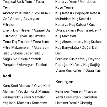
Tropical Balık Yemi
/
Tetra
Kanarya Yemi
/
Muhabbet
Yemi
Kuşu Yemleri
Akvaryum Kumları
/
Bitki Kumu
Kuş Kafesi
/
Papağan Kafesi
Co2 Setleri
/
Akvaryum
Muhabbet Kuş Kafesi
/
Filtreleri
Kanarya Kuş Kafesi
/
Kuş
Eheim Dış Filtreler
/
Aquael Dış
Oyuncakları
/
Kuş Tünekleri
/
Filtreler
/
Fluval Dış Filtreler
Kuş Mamaları
Tetra Dış Filtreler
/
Tetra Isıtıcı
Kuş Aksesuarları
/
Kuş Krakeri
Filtre Malzemeleri
/
Akvaryum
Kuş Banyoluğu
/
Doğal Dal
Isıtıcı
/
Eheim Jager Isıtıcı
/
Darı
Sağlık ve Bakım
/
Yedek
Ferplast Kuş Kafesi
/
Dayang
Parçalar
/
Akvaryum Testleri
Papağan Kafesi
/
Kuş Sağlığı
Vision Kuş Kafesi
/
Gaga Taşı
Kedi
Kemirgen
Kuru Kedi Maması
/
Yavru Kedi
Maması
/
Yetişkin Kedi Maması
Kemirgen Yemleri
/
Tavşan
Kısırlaştırılmış Kedi Mamaları
Yemi
/
Kemirgen Krakerleri
Yaş Kedi Maması
/
Konserve
Hamster Yemi
/
Ginepig