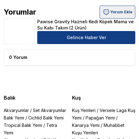
Yorumlar
Yorum Ekle
Pawise Gravity Hazneli Kedi Köpek Mama ve Su Kabı Tak
Pawise Gravity Hazneli Kedi Köpek Mama ve
Su Kabı Takım (2 Ürün)
Gelince Haber Ver
0 Yorum
Balık
Kuş
Akvaryumlar
/
Set Akvaryumlar
Kuş Yemleri
/
Versele Laga Kuş
Balık Yemi
/
Cichlid Balık Yemi
Yemi
/
Papağan Yemi
/
Tropical Balık Yemi
/
Tetra
Kanarya Yemi
/
Muhabbet
Yemi
Kuşu Yemleri