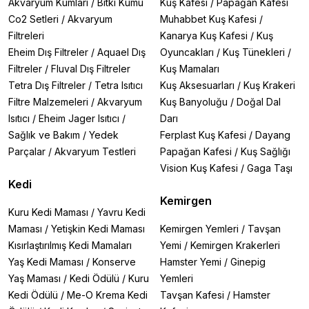
Akvaryum Kumları
/
Bitki Kumu
Kuş Kafesi
/
Papağan Kafesi
Co2 Setleri
/
Akvaryum
Muhabbet Kuş Kafesi
/
Filtreleri
Kanarya Kuş Kafesi
/
Kuş
Eheim Dış Filtreler
/
Aquael Dış
Oyuncakları
/
Kuş Tünekleri
/
Filtreler
/
Fluval Dış Filtreler
Kuş Mamaları
Tetra Dış Filtreler
/
Tetra Isıtıcı
Kuş Aksesuarları
/
Kuş Krakeri
Filtre Malzemeleri
/
Akvaryum
Kuş Banyoluğu
/
Doğal Dal
Isıtıcı
/
Eheim Jager Isıtıcı
/
Darı
Sağlık ve Bakım
/
Yedek
Ferplast Kuş Kafesi
/
Dayang
Parçalar
/
Akvaryum Testleri
Papağan Kafesi
/
Kuş Sağlığı
Vision Kuş Kafesi
/
Gaga Taşı
Kedi
Kemirgen
Kuru Kedi Maması
/
Yavru Kedi
Maması
/
Yetişkin Kedi Maması
Kemirgen Yemleri
/
Tavşan
Kısırlaştırılmış Kedi Mamaları
Yemi
/
Kemirgen Krakerleri
Yaş Kedi Maması
/
Konserve
Hamster Yemi
/
Ginepig
Yaş Maması
/
Kedi Ödülü
/
Kuru
Yemleri
Kedi Ödülü
/
Me-O Krema Kedi
Tavşan Kafesi
/
Hamster