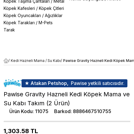
Köpek Taşıma Çantaları
/
Metal
Köpek Kafesleri
/
Köpek Çitleri
Köpek Oyuncakları
/
Ağızlıklar
Köpek Tarakları
/
M-Pets
Tarak
/
Kedi Hazneli Mama / Su Kabı
/
Pawise Gravity Hazneli Kedi Köpek Mam
★ Atakan Petshop,
Pawise yetkili satıcısıdır.
Pawise Gravity Hazneli Kedi Köpek Mama ve
Su Kabı Takım (2 Ürün)
Ürün Kodu
:
11075
Barkod
:
8886467510755
1,303.58
TL