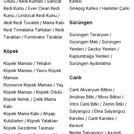
Ödülü
/
Kedi Kumları
/
Sanicat
Kafesi
Kedi Kumu
/
Ever Clean Kedi
Ginepig Kafesi
/
Hamster Çarkı
Kumu
/
Lindocat Kedi Kumu
/
Sürüngen
Akıllı Kedi Tuvaleti
/
Mama Kabı
Kedi Tırmalama Tahtaları
/
Kedi
Sürüngen Teraryum
/
Tarakları
/
Furminator Taraklar
Sürüngen Matı
/
Sürüngen
Yemleri
/
Gecko Yemleri
/
Köpek
Kaplumbağa Yemleri
/
Köpek Maması
/
Yetişkin
Sürüngen Aydınlatma
Köpek Maması
/
Yavru Köpek
Canlı
Maması
Konserve Köpek Maması
/
Yaş
Canlı Akvaryum Bitkisi
/
Köpek Maması
/
Köpek Ödülü
Anubias Bitki
/
Moss Bitkisi
/
Köpek Kemik
/
Çelik Mama
Vitro Canlı Bitki
/
Zemin Bitki
/
Kabı
Salyangoz
/
Elma Salyangoz
Köpek Mama Kabı
/
Ahşap
Karides
/
Canlı Karides
/
Kulübeleri
/
Köpek Yatakları
Kerevit
Köpek Gezdirme Tasması
Nerite Salyangoz
/
Axolotl