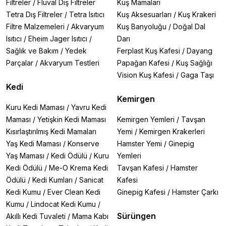
Filtreler
/
Fluval Dış Filtreler
Kuş Mamaları
Tetra Dış Filtreler
/
Tetra Isıtıcı
Kuş Aksesuarları
/
Kuş Krakeri
Filtre Malzemeleri
/
Akvaryum
Kuş Banyoluğu
/
Doğal Dal
Isıtıcı
/
Eheim Jager Isıtıcı
/
Darı
Sağlık ve Bakım
/
Yedek
Ferplast Kuş Kafesi
/
Dayang
Parçalar
/
Akvaryum Testleri
Papağan Kafesi
/
Kuş Sağlığı
Vision Kuş Kafesi
/
Gaga Taşı
Kedi
Kemirgen
Kuru Kedi Maması
/
Yavru Kedi
Maması
/
Yetişkin Kedi Maması
Kemirgen Yemleri
/
Tavşan
Kısırlaştırılmış Kedi Mamaları
Yemi
/
Kemirgen Krakerleri
Yaş Kedi Maması
/
Konserve
Hamster Yemi
/
Ginepig
Yaş Maması
/
Kedi Ödülü
/
Kuru
Yemleri
Kedi Ödülü
/
Me-O Krema Kedi
Tavşan Kafesi
/
Hamster
Ödülü
/
Kedi Kumları
/
Sanicat
Kafesi
Kedi Kumu
/
Ever Clean Kedi
Ginepig Kafesi
/
Hamster Çarkı
Kumu
/
Lindocat Kedi Kumu
/
Sürüngen
Akıllı Kedi Tuvaleti
/
Mama Kabı