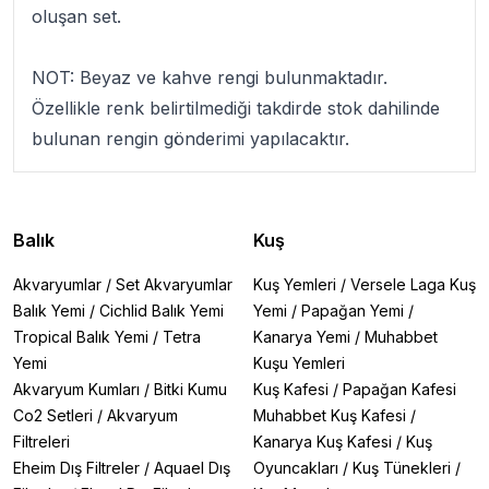
oluşan set.
NOT: Beyaz ve kahve rengi bulunmaktadır.
Özellikle renk belirtilmediği takdirde stok dahilinde
bulunan rengin gönderimi yapılacaktır.
Balık
Kuş
Akvaryumlar
/
Set Akvaryumlar
Kuş Yemleri
/
Versele Laga Kuş
Balık Yemi
/
Cichlid Balık Yemi
Yemi
/
Papağan Yemi
/
Tropical Balık Yemi
/
Tetra
Kanarya Yemi
/
Muhabbet
Yemi
Kuşu Yemleri
Akvaryum Kumları
/
Bitki Kumu
Kuş Kafesi
/
Papağan Kafesi
Co2 Setleri
/
Akvaryum
Muhabbet Kuş Kafesi
/
Filtreleri
Kanarya Kuş Kafesi
/
Kuş
Eheim Dış Filtreler
/
Aquael Dış
Oyuncakları
/
Kuş Tünekleri
/