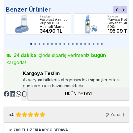
Benzer Ürünler
Ferplast
Pawise
Ferplast Azimut
Pawise Pet
Puppy 600
Seyahat Suluğ
Hazneli Mama
500ml
ve Su Kabı 0,6
344.90 TL
195.09 TL
Lt
34
dakika
içinde sipariş verirseniz
bugün
kargoda!
Kargoya Teslim
Akvaryum bitkileri kategorisindeki siparişler ertesi
gün kargo için hazırlanmaktadır.
ÜRÜN DETAYI
5.0
(
2 Yorum
)
799 TL ÜZERİ KARGO BEDAVA