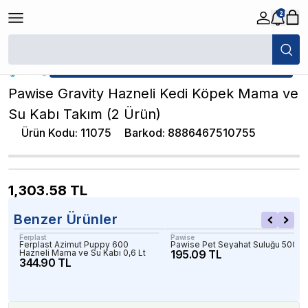
2
/
Kedi Hazneli Mama / Su Kabı
/
Pawise Gravity Hazneli Kedi Köpek Mam
★ Atakan Petshop,
Pawise yetkili satıcısıdır.
Pawise Gravity Hazneli Kedi Köpek Mama ve
Su Kabı Takım (2 Ürün)
Ürün Kodu
:
11075
Barkod
:
8886467510755
1,303.58
TL
Benzer Ürünler
Ferplast
Pawise
Ferplast Azimut Puppy 600
Pawise Pet Seyahat Suluğu 500ml
Hazneli Mama ve Su Kabı 0,6 Lt
195.09 TL
344.90 TL