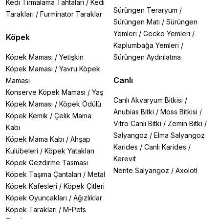
Kedi Tırmalama Tahtaları
/
Kedi
Sürüngen Teraryum
/
Tarakları
/
Furminator Taraklar
Sürüngen Matı
/
Sürüngen
Yemleri
/
Gecko Yemleri
/
Köpek
Kaplumbağa Yemleri
/
Köpek Maması
/
Yetişkin
Sürüngen Aydınlatma
Köpek Maması
/
Yavru Köpek
Canlı
Maması
Konserve Köpek Maması
/
Yaş
Canlı Akvaryum Bitkisi
/
Köpek Maması
/
Köpek Ödülü
Anubias Bitki
/
Moss Bitkisi
/
Köpek Kemik
/
Çelik Mama
Vitro Canlı Bitki
/
Zemin Bitki
/
Kabı
Salyangoz
/
Elma Salyangoz
Köpek Mama Kabı
/
Ahşap
Karides
/
Canlı Karides
/
Kulübeleri
/
Köpek Yatakları
Kerevit
Köpek Gezdirme Tasması
Nerite Salyangoz
/
Axolotl
Köpek Taşıma Çantaları
/
Metal
Köpek Kafesleri
/
Köpek Çitleri
Köpek Oyuncakları
/
Ağızlıklar
Köpek Tarakları
/
M-Pets