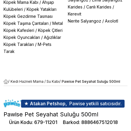
Köpek Mama Kabı
/
Ahşap
Karides
/
Canlı Karides
/
Kulübeleri
/
Köpek Yatakları
Kerevit
Köpek Gezdirme Tasması
Nerite Salyangoz
/
Axolotl
Köpek Taşıma Çantaları
/
Metal
Köpek Kafesleri
/
Köpek Çitleri
Köpek Oyuncakları
/
Ağızlıklar
Köpek Tarakları
/
M-Pets
Tarak
/
Kedi Hazneli Mama / Su Kabı
/
Pawise Pet Seyahat Suluğu 500ml
★ Atakan Petshop,
Pawise yetkili satıcısıdır.
Pawise Pet Seyahat Suluğu 500ml
Ürün Kodu
:
679-11201
Barkod
:
8886467512018