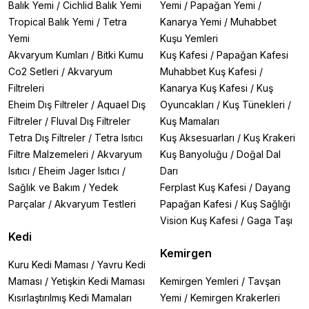
Balık Yemi
/
Cichlid Balık Yemi
Yemi
/
Papağan Yemi
/
Tropical Balık Yemi
/
Tetra
Kanarya Yemi
/
Muhabbet
Yemi
Kuşu Yemleri
Akvaryum Kumları
/
Bitki Kumu
Kuş Kafesi
/
Papağan Kafesi
Co2 Setleri
/
Akvaryum
Muhabbet Kuş Kafesi
/
Filtreleri
Kanarya Kuş Kafesi
/
Kuş
Eheim Dış Filtreler
/
Aquael Dış
Oyuncakları
/
Kuş Tünekleri
/
Filtreler
/
Fluval Dış Filtreler
Kuş Mamaları
Tetra Dış Filtreler
/
Tetra Isıtıcı
Kuş Aksesuarları
/
Kuş Krakeri
Filtre Malzemeleri
/
Akvaryum
Kuş Banyoluğu
/
Doğal Dal
Isıtıcı
/
Eheim Jager Isıtıcı
/
Darı
Sağlık ve Bakım
/
Yedek
Ferplast Kuş Kafesi
/
Dayang
Parçalar
/
Akvaryum Testleri
Papağan Kafesi
/
Kuş Sağlığı
Vision Kuş Kafesi
/
Gaga Taşı
Kedi
Kemirgen
Kuru Kedi Maması
/
Yavru Kedi
Maması
/
Yetişkin Kedi Maması
Kemirgen Yemleri
/
Tavşan
Kısırlaştırılmış Kedi Mamaları
Yemi
/
Kemirgen Krakerleri