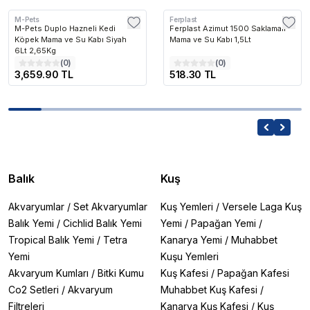
M-Pets
Ferplast
M-Pets Duplo Hazneli Kedi
Ferplast Azimut 1500 Saklamalı
Köpek Mama ve Su Kabı Siyah
Mama ve Su Kabı 1,5Lt
6Lt 2,65Kg
(
0
)
(
0
)
3,659.90 TL
518.30 TL
Balık
Kuş
Akvaryumlar
/
Set Akvaryumlar
Kuş Yemleri
/
Versele Laga Kuş
Balık Yemi
/
Cichlid Balık Yemi
Yemi
/
Papağan Yemi
/
Tropical Balık Yemi
/
Tetra
Kanarya Yemi
/
Muhabbet
Yemi
Kuşu Yemleri
Akvaryum Kumları
/
Bitki Kumu
Kuş Kafesi
/
Papağan Kafesi
Co2 Setleri
/
Akvaryum
Muhabbet Kuş Kafesi
/
Filtreleri
Kanarya Kuş Kafesi
/
Kuş