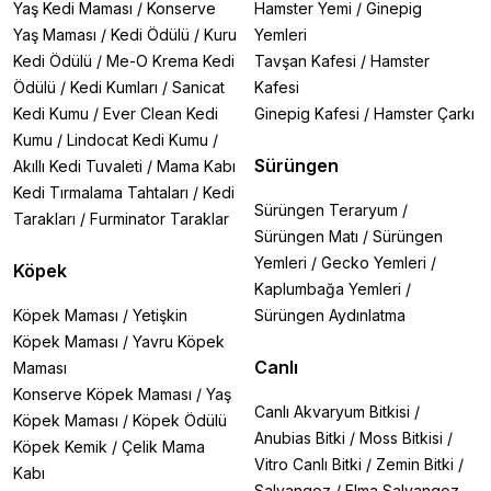
Yaş Kedi Maması
/
Konserve
Hamster Yemi
/
Ginepig
Yaş Maması
/
Kedi Ödülü
/
Kuru
Yemleri
Kedi Ödülü
/
Me-O Krema Kedi
Tavşan Kafesi
/
Hamster
Ödülü
/
Kedi Kumları
/
Sanicat
Kafesi
Kedi Kumu
/
Ever Clean Kedi
Ginepig Kafesi
/
Hamster Çarkı
Kumu
/
Lindocat Kedi Kumu
/
Sürüngen
Akıllı Kedi Tuvaleti
/
Mama Kabı
Kedi Tırmalama Tahtaları
/
Kedi
Sürüngen Teraryum
/
Tarakları
/
Furminator Taraklar
Sürüngen Matı
/
Sürüngen
Yemleri
/
Gecko Yemleri
/
Köpek
Kaplumbağa Yemleri
/
Köpek Maması
/
Yetişkin
Sürüngen Aydınlatma
Köpek Maması
/
Yavru Köpek
Canlı
Maması
Konserve Köpek Maması
/
Yaş
Canlı Akvaryum Bitkisi
/
Köpek Maması
/
Köpek Ödülü
Anubias Bitki
/
Moss Bitkisi
/
Köpek Kemik
/
Çelik Mama
Vitro Canlı Bitki
/
Zemin Bitki
/
Kabı
Salyangoz
/
Elma Salyangoz