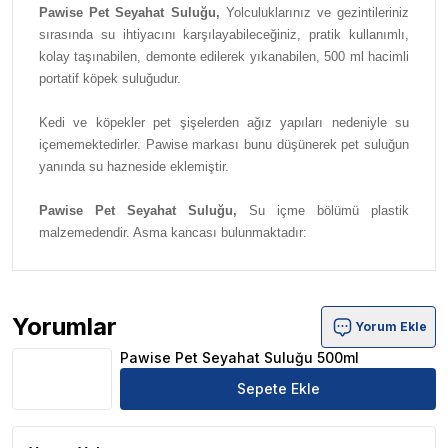
Pawise Pet Seyahat Suluğu,
Yolculuklarınız ve gezintileriniz
sırasında su ihtiyacını karşılayabileceğiniz, pratik kullanımlı,
kolay taşınabilen, demonte edilerek yıkanabilen, 500 ml hacimli
portatif köpek suluğudur.
Kedi ve köpekler pet şişelerden ağız yapıları nedeniyle su
içememektedirler. Pawise markası bunu düşünerek pet suluğun
yanında su hazneside eklemiştir.
Pawise Pet Seyahat Suluğu,
Su içme bölümü plastik
malzemedendir. Asma kancası bulunmaktadır:
Yorumlar
Yorum Ekle
Pawise Pet Seyahat Suluğu 500ml Ürün Yorumları
Pawise Pet Seyahat Suluğu 500ml
Sepete Ekle