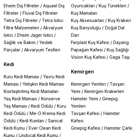
Eheim Dış Filtreler
/
Aquael Dış
Oyuncakları
/
Kuş Tünekleri
/
Filtreler
/
Fluval Dış Filtreler
Kuş Mamaları
Tetra Dış Filtreler
/
Tetra Isıtıcı
Kuş Aksesuarları
/
Kuş Krakeri
Filtre Malzemeleri
/
Akvaryum
Kuş Banyoluğu
/
Doğal Dal
Isıtıcı
/
Eheim Jager Isıtıcı
/
Darı
Sağlık ve Bakım
/
Yedek
Ferplast Kuş Kafesi
/
Dayang
Parçalar
/
Akvaryum Testleri
Papağan Kafesi
/
Kuş Sağlığı
Vision Kuş Kafesi
/
Gaga Taşı
Kedi
Kemirgen
Kuru Kedi Maması
/
Yavru Kedi
Maması
/
Yetişkin Kedi Maması
Kemirgen Yemleri
/
Tavşan
Kısırlaştırılmış Kedi Mamaları
Yemi
/
Kemirgen Krakerleri
Yaş Kedi Maması
/
Konserve
Hamster Yemi
/
Ginepig
Yaş Maması
/
Kedi Ödülü
/
Kuru
Yemleri
Kedi Ödülü
/
Me-O Krema Kedi
Tavşan Kafesi
/
Hamster
Ödülü
/
Kedi Kumları
/
Sanicat
Kafesi
Kedi Kumu
/
Ever Clean Kedi
Ginepig Kafesi
/
Hamster Çarkı
Kumu
/
Lindocat Kedi Kumu
/