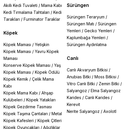
Sürüngen
Akıllı Kedi Tuvaleti
/
Mama Kabı
Kedi Tırmalama Tahtaları
/
Kedi
Sürüngen Teraryum
/
Tarakları
/
Furminator Taraklar
Sürüngen Matı
/
Sürüngen
Yemleri
/
Gecko Yemleri
/
Köpek
Kaplumbağa Yemleri
/
Köpek Maması
/
Yetişkin
Sürüngen Aydınlatma
Köpek Maması
/
Yavru Köpek
Canlı
Maması
Konserve Köpek Maması
/
Yaş
Canlı Akvaryum Bitkisi
/
Köpek Maması
/
Köpek Ödülü
Anubias Bitki
/
Moss Bitkisi
/
Köpek Kemik
/
Çelik Mama
Vitro Canlı Bitki
/
Zemin Bitki
/
Kabı
Salyangoz
/
Elma Salyangoz
Köpek Mama Kabı
/
Ahşap
Karides
/
Canlı Karides
/
Kulübeleri
/
Köpek Yatakları
Kerevit
Köpek Gezdirme Tasması
Nerite Salyangoz
/
Axolotl
Köpek Taşıma Çantaları
/
Metal
Köpek Kafesleri
/
Köpek Çitleri
Köpek Oyuncakları
/
Ağızlıklar