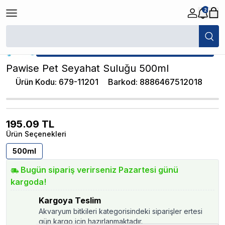
2
/
Kedi Hazneli Mama / Su Kabı
/
Pawise Pet Seyahat Suluğu 500ml
★ Atakan Petshop,
Pawise yetkili satıcısıdır.
Pawise Pet Seyahat Suluğu 500ml
Ürün Kodu
:
679-11201
Barkod
:
8886467512018
195.09
TL
Ürün Seçenekleri
500ml
Bugün sipariş verirseniz Pazartesi günü
kargoda!
Kargoya Teslim
Akvaryum bitkileri kategorisindeki siparişler ertesi
gün kargo için hazırlanmaktadır.