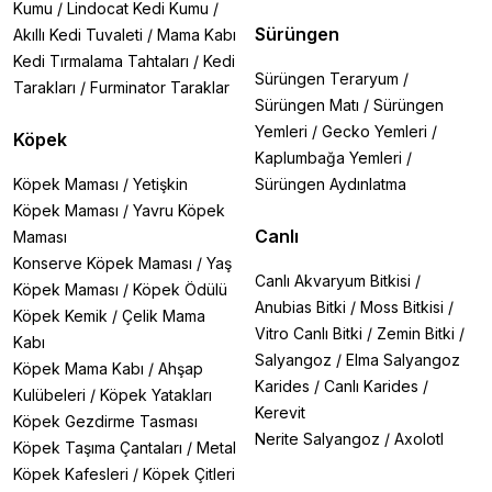
Kumu
/
Lindocat Kedi Kumu
/
Sürüngen
Akıllı Kedi Tuvaleti
/
Mama Kabı
Kedi Tırmalama Tahtaları
/
Kedi
Sürüngen Teraryum
/
Tarakları
/
Furminator Taraklar
Sürüngen Matı
/
Sürüngen
Yemleri
/
Gecko Yemleri
/
Köpek
Kaplumbağa Yemleri
/
Köpek Maması
/
Yetişkin
Sürüngen Aydınlatma
Köpek Maması
/
Yavru Köpek
Canlı
Maması
Konserve Köpek Maması
/
Yaş
Canlı Akvaryum Bitkisi
/
Köpek Maması
/
Köpek Ödülü
Anubias Bitki
/
Moss Bitkisi
/
Köpek Kemik
/
Çelik Mama
Vitro Canlı Bitki
/
Zemin Bitki
/
Kabı
Salyangoz
/
Elma Salyangoz
Köpek Mama Kabı
/
Ahşap
Karides
/
Canlı Karides
/
Kulübeleri
/
Köpek Yatakları
Kerevit
Köpek Gezdirme Tasması
Nerite Salyangoz
/
Axolotl
Köpek Taşıma Çantaları
/
Metal
Köpek Kafesleri
/
Köpek Çitleri