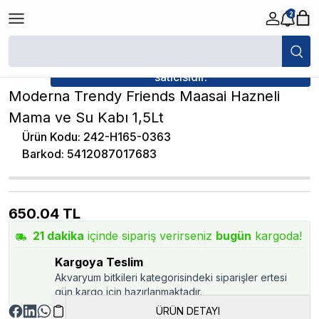
2
/
Kedi Hazneli Mama / Su Kabı
/
Moderna Trendy Friends Maasai Hazneli
★ Atakan Petshop,
Moderna yetkili
satıcısıdır.
Moderna Trendy Friends Maasai Hazneli
Mama ve Su Kabı 1,5Lt
Ürün Kodu
:
242-H165-0363
Barkod
:
5412087017683
650.04
TL
21
dakika
içinde sipariş verirseniz
bugün
kargoda!
Kargoya Teslim
Akvaryum bitkileri kategorisindeki siparişler ertesi
gün kargo için hazırlanmaktadır.
ÜRÜN DETAYI