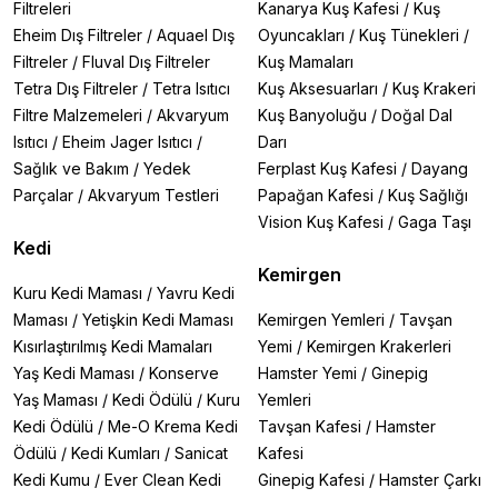
Filtreleri
Kanarya Kuş Kafesi
/
Kuş
Eheim Dış Filtreler
/
Aquael Dış
Oyuncakları
/
Kuş Tünekleri
/
Filtreler
/
Fluval Dış Filtreler
Kuş Mamaları
Tetra Dış Filtreler
/
Tetra Isıtıcı
Kuş Aksesuarları
/
Kuş Krakeri
Filtre Malzemeleri
/
Akvaryum
Kuş Banyoluğu
/
Doğal Dal
Isıtıcı
/
Eheim Jager Isıtıcı
/
Darı
Sağlık ve Bakım
/
Yedek
Ferplast Kuş Kafesi
/
Dayang
Parçalar
/
Akvaryum Testleri
Papağan Kafesi
/
Kuş Sağlığı
Vision Kuş Kafesi
/
Gaga Taşı
Kedi
Kemirgen
Kuru Kedi Maması
/
Yavru Kedi
Maması
/
Yetişkin Kedi Maması
Kemirgen Yemleri
/
Tavşan
Kısırlaştırılmış Kedi Mamaları
Yemi
/
Kemirgen Krakerleri
Yaş Kedi Maması
/
Konserve
Hamster Yemi
/
Ginepig
Yaş Maması
/
Kedi Ödülü
/
Kuru
Yemleri
Kedi Ödülü
/
Me-O Krema Kedi
Tavşan Kafesi
/
Hamster
Ödülü
/
Kedi Kumları
/
Sanicat
Kafesi
Kedi Kumu
/
Ever Clean Kedi
Ginepig Kafesi
/
Hamster Çarkı