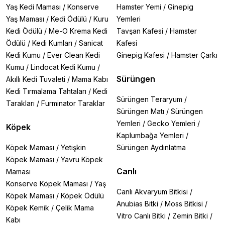
Yaş Kedi Maması
/
Konserve
Hamster Yemi
/
Ginepig
Yaş Maması
/
Kedi Ödülü
/
Kuru
Yemleri
Kedi Ödülü
/
Me-O Krema Kedi
Tavşan Kafesi
/
Hamster
Ödülü
/
Kedi Kumları
/
Sanicat
Kafesi
Kedi Kumu
/
Ever Clean Kedi
Ginepig Kafesi
/
Hamster Çarkı
Kumu
/
Lindocat Kedi Kumu
/
Sürüngen
Akıllı Kedi Tuvaleti
/
Mama Kabı
Kedi Tırmalama Tahtaları
/
Kedi
Sürüngen Teraryum
/
Tarakları
/
Furminator Taraklar
Sürüngen Matı
/
Sürüngen
Yemleri
/
Gecko Yemleri
/
Köpek
Kaplumbağa Yemleri
/
Köpek Maması
/
Yetişkin
Sürüngen Aydınlatma
Köpek Maması
/
Yavru Köpek
Canlı
Maması
Konserve Köpek Maması
/
Yaş
Canlı Akvaryum Bitkisi
/
Köpek Maması
/
Köpek Ödülü
Anubias Bitki
/
Moss Bitkisi
/
Köpek Kemik
/
Çelik Mama
Vitro Canlı Bitki
/
Zemin Bitki
/
Kabı