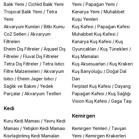
Balık Yemi
/
Cichlid Balık Yemi
Yemi
/
Papağan Yemi
/
Tropical Balık Yemi
/
Tetra
Kanarya Yemi
/
Muhabbet
Yemi
Kuşu Yemleri
Akvaryum Kumları
/
Bitki Kumu
Kuş Kafesi
/
Papağan Kafesi
Co2 Setleri
/
Akvaryum
Muhabbet Kuş Kafesi
/
Filtreleri
Kanarya Kuş Kafesi
/
Kuş
Eheim Dış Filtreler
/
Aquael Dış
Oyuncakları
/
Kuş Tünekleri
/
Filtreler
/
Fluval Dış Filtreler
Kuş Mamaları
Tetra Dış Filtreler
/
Tetra Isıtıcı
Kuş Aksesuarları
/
Kuş Krakeri
Filtre Malzemeleri
/
Akvaryum
Kuş Banyoluğu
/
Doğal Dal
Isıtıcı
/
Eheim Jager Isıtıcı
/
Darı
Sağlık ve Bakım
/
Yedek
Ferplast Kuş Kafesi
/
Dayang
Parçalar
/
Akvaryum Testleri
Papağan Kafesi
/
Kuş Sağlığı
Vision Kuş Kafesi
/
Gaga Taşı
Kedi
Kemirgen
Kuru Kedi Maması
/
Yavru Kedi
Maması
/
Yetişkin Kedi Maması
Kemirgen Yemleri
/
Tavşan
Kısırlaştırılmış Kedi Mamaları
Yemi
/
Kemirgen Krakerleri