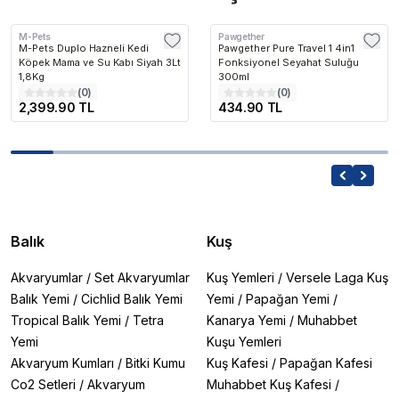
M-Pets
Pawgether
M-Pets Duplo Hazneli Kedi
Pawgether Pure Travel 1 4in1
Köpek Mama ve Su Kabı Siyah 3Lt
Fonksiyonel Seyahat Suluğu
1,8Kg
300ml
(
0
)
(
0
)
2,399.90 TL
434.90 TL
Balık
Kuş
Akvaryumlar
/
Set Akvaryumlar
Kuş Yemleri
/
Versele Laga Kuş
Balık Yemi
/
Cichlid Balık Yemi
Yemi
/
Papağan Yemi
/
Tropical Balık Yemi
/
Tetra
Kanarya Yemi
/
Muhabbet
Yemi
Kuşu Yemleri
Akvaryum Kumları
/
Bitki Kumu
Kuş Kafesi
/
Papağan Kafesi
Co2 Setleri
/
Akvaryum
Muhabbet Kuş Kafesi
/