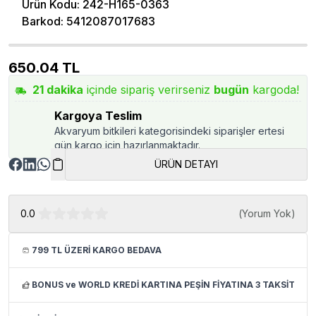
Ürün Kodu
:
242-H165-0363
Barkod
:
5412087017683
650.04
TL
21
dakika
içinde sipariş verirseniz
bugün
kargoda!
Kargoya Teslim
Akvaryum bitkileri kategorisindeki siparişler ertesi
gün kargo için hazırlanmaktadır.
ÜRÜN DETAYI
0.0
(
Yorum Yok
)
799 TL ÜZERİ KARGO BEDAVA
BONUS ve WORLD KREDİ KARTINA PEŞİN FİYATINA 3 TAKSİT