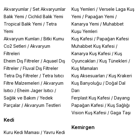
Akvaryumlar
/
Set Akvaryumlar
Kuş Yemleri
/
Versele Laga Kuş
Balık Yemi
/
Cichlid Balık Yemi
Yemi
/
Papağan Yemi
/
Tropical Balık Yemi
/
Tetra
Kanarya Yemi
/
Muhabbet
Yemi
Kuşu Yemleri
Akvaryum Kumları
/
Bitki Kumu
Kuş Kafesi
/
Papağan Kafesi
Co2 Setleri
/
Akvaryum
Muhabbet Kuş Kafesi
/
Filtreleri
Kanarya Kuş Kafesi
/
Kuş
Eheim Dış Filtreler
/
Aquael Dış
Oyuncakları
/
Kuş Tünekleri
/
Filtreler
/
Fluval Dış Filtreler
Kuş Mamaları
Tetra Dış Filtreler
/
Tetra Isıtıcı
Kuş Aksesuarları
/
Kuş Krakeri
Filtre Malzemeleri
/
Akvaryum
Kuş Banyoluğu
/
Doğal Dal
Isıtıcı
/
Eheim Jager Isıtıcı
/
Darı
Sağlık ve Bakım
/
Yedek
Ferplast Kuş Kafesi
/
Dayang
Parçalar
/
Akvaryum Testleri
Papağan Kafesi
/
Kuş Sağlığı
Vision Kuş Kafesi
/
Gaga Taşı
Kedi
Kemirgen
Kuru Kedi Maması
/
Yavru Kedi