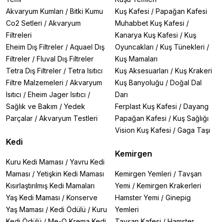
Akvaryum Kumları
/
Bitki Kumu
Kuş Kafesi
/
Papağan Kafesi
Co2 Setleri
/
Akvaryum
Muhabbet Kuş Kafesi
/
Filtreleri
Kanarya Kuş Kafesi
/
Kuş
Eheim Dış Filtreler
/
Aquael Dış
Oyuncakları
/
Kuş Tünekleri
/
Filtreler
/
Fluval Dış Filtreler
Kuş Mamaları
Tetra Dış Filtreler
/
Tetra Isıtıcı
Kuş Aksesuarları
/
Kuş Krakeri
Filtre Malzemeleri
/
Akvaryum
Kuş Banyoluğu
/
Doğal Dal
Isıtıcı
/
Eheim Jager Isıtıcı
/
Darı
Sağlık ve Bakım
/
Yedek
Ferplast Kuş Kafesi
/
Dayang
Parçalar
/
Akvaryum Testleri
Papağan Kafesi
/
Kuş Sağlığı
Vision Kuş Kafesi
/
Gaga Taşı
Kedi
Kemirgen
Kuru Kedi Maması
/
Yavru Kedi
Maması
/
Yetişkin Kedi Maması
Kemirgen Yemleri
/
Tavşan
Kısırlaştırılmış Kedi Mamaları
Yemi
/
Kemirgen Krakerleri
Yaş Kedi Maması
/
Konserve
Hamster Yemi
/
Ginepig
Yaş Maması
/
Kedi Ödülü
/
Kuru
Yemleri
Kedi Ödülü
/
Me-O Krema Kedi
Tavşan Kafesi
/
Hamster