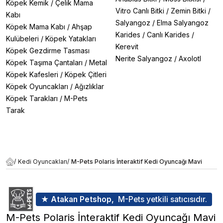
Köpek Kemik
/
Çelik Mama
Vitro Canlı Bitki
/
Zemin Bitki
/
Kabı
Salyangoz
/
Elma Salyangoz
Köpek Mama Kabı
/
Ahşap
Karides
/
Canlı Karides
/
Kulübeleri
/
Köpek Yatakları
Kerevit
Köpek Gezdirme Tasması
Nerite Salyangoz
/
Axolotl
Köpek Taşıma Çantaları
/
Metal
Köpek Kafesleri
/
Köpek Çitleri
Köpek Oyuncakları
/
Ağızlıklar
Köpek Tarakları
/
M-Pets
Tarak
/
Kedi Oyuncakları
/
M-Pets Polaris İnteraktif Kedi Oyuncağı Mavi
★ Atakan Petshop,
M-Pets yetkili satıcısıdır.
M-Pets Polaris İnteraktif Kedi Oyuncağı Mavi