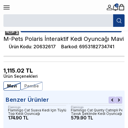
2
/
Kedi Oyuncakları
/
M-Pets Polaris İnteraktif Kedi Oyuncağı Mavi
★ Atakan Petshop,
M-Pets yetkili satıcısıdır.
M-Pets Polaris İnteraktif Kedi Oyuncağı Mavi
Ürün Kodu
:
20632617
Barkod
:
6953182734741
1,115.02
TL
Ürün Seçenekleri
Mavi
Pembe
Benzer Ürünler
Flamingo
Flamingo
Flamingo Cat Suava Kedi İçin Tüylü
Flamingo Cat Quinty Catnipli Peluş
Top Kedi Oyuncağı
Tavuk Şeklinde Kedi Oyuncağı
174.90 TL
579.90 TL