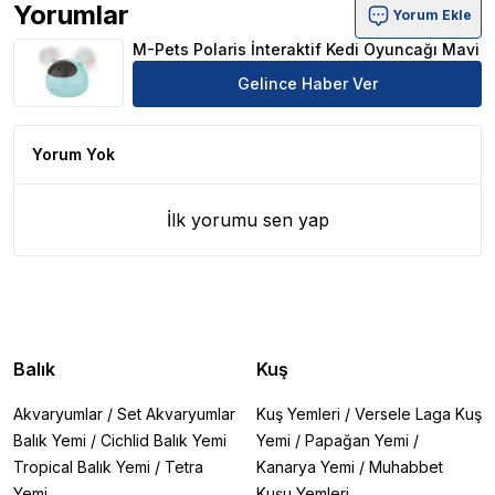
Yorumlar
Yorum Ekle
M-Pets Polaris İnteraktif Kedi Oyuncağı Mavi Ürün Yorum
M-Pets Polaris İnteraktif Kedi Oyuncağı Mavi
Gelince Haber Ver
Yorum Yok
İlk yorumu sen yap
Balık
Kuş
Akvaryumlar
/
Set Akvaryumlar
Kuş Yemleri
/
Versele Laga Kuş
Balık Yemi
/
Cichlid Balık Yemi
Yemi
/
Papağan Yemi
/
Tropical Balık Yemi
/
Tetra
Kanarya Yemi
/
Muhabbet
Yemi
Kuşu Yemleri