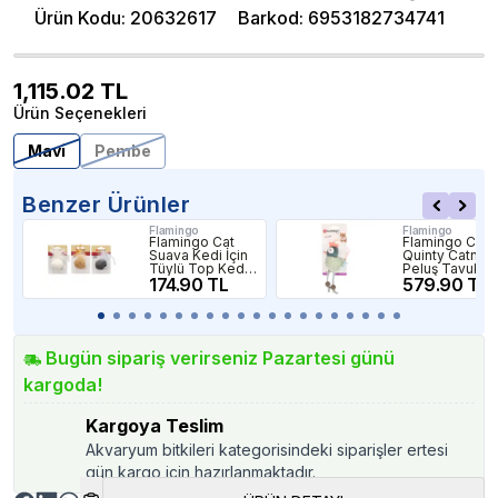
Ürün Kodu
:
20632617
Barkod
:
6953182734741
1,115.02
TL
Ürün Seçenekleri
Mavi
Pembe
Benzer Ürünler
Flamingo
Flamingo
Flamingo Cat
Flamingo Cat
Suava Kedi İçin
Quinty Catnipli
Tüylü Top Kedi
Peluş Tavuk
Oyuncağı
174.90 TL
Şeklinde Kedi
579.90 TL
Oyuncağı
Bugün sipariş verirseniz Pazartesi günü
kargoda!
Kargoya Teslim
Akvaryum bitkileri kategorisindeki siparişler ertesi
gün kargo için hazırlanmaktadır.