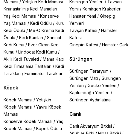
Maması
/
Yetişkin Kedi Maması
Kemirgen Yemleri
/
Tavşan
Kısırlaştırılmış Kedi Mamaları
Yemi
/
Kemirgen Krakerleri
Yaş Kedi Maması
/
Konserve
Hamster Yemi
/
Ginepig
Yaş Maması
/
Kedi Ödülü
/
Kuru
Yemleri
Kedi Ödülü
/
Me-O Krema Kedi
Tavşan Kafesi
/
Hamster
Ödülü
/
Kedi Kumları
/
Sanicat
Kafesi
Kedi Kumu
/
Ever Clean Kedi
Ginepig Kafesi
/
Hamster Çarkı
Kumu
/
Lindocat Kedi Kumu
/
Sürüngen
Akıllı Kedi Tuvaleti
/
Mama Kabı
Kedi Tırmalama Tahtaları
/
Kedi
Sürüngen Teraryum
/
Tarakları
/
Furminator Taraklar
Sürüngen Matı
/
Sürüngen
Yemleri
/
Gecko Yemleri
/
Köpek
Kaplumbağa Yemleri
/
Köpek Maması
/
Yetişkin
Sürüngen Aydınlatma
Köpek Maması
/
Yavru Köpek
Canlı
Maması
Konserve Köpek Maması
/
Yaş
Canlı Akvaryum Bitkisi
/
Köpek Maması
/
Köpek Ödülü
Anubias Bitki
/
Moss Bitkisi
/