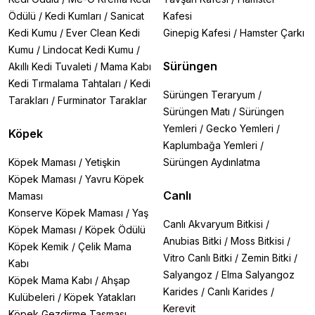
Ödülü
/
Kedi Kumları
/
Sanicat
Kafesi
Kedi Kumu
/
Ever Clean Kedi
Ginepig Kafesi
/
Hamster Çarkı
Kumu
/
Lindocat Kedi Kumu
/
Sürüngen
Akıllı Kedi Tuvaleti
/
Mama Kabı
Kedi Tırmalama Tahtaları
/
Kedi
Sürüngen Teraryum
/
Tarakları
/
Furminator Taraklar
Sürüngen Matı
/
Sürüngen
Yemleri
/
Gecko Yemleri
/
Köpek
Kaplumbağa Yemleri
/
Köpek Maması
/
Yetişkin
Sürüngen Aydınlatma
Köpek Maması
/
Yavru Köpek
Canlı
Maması
Konserve Köpek Maması
/
Yaş
Canlı Akvaryum Bitkisi
/
Köpek Maması
/
Köpek Ödülü
Anubias Bitki
/
Moss Bitkisi
/
Köpek Kemik
/
Çelik Mama
Vitro Canlı Bitki
/
Zemin Bitki
/
Kabı
Salyangoz
/
Elma Salyangoz
Köpek Mama Kabı
/
Ahşap
Karides
/
Canlı Karides
/
Kulübeleri
/
Köpek Yatakları
Kerevit
Köpek Gezdirme Tasması