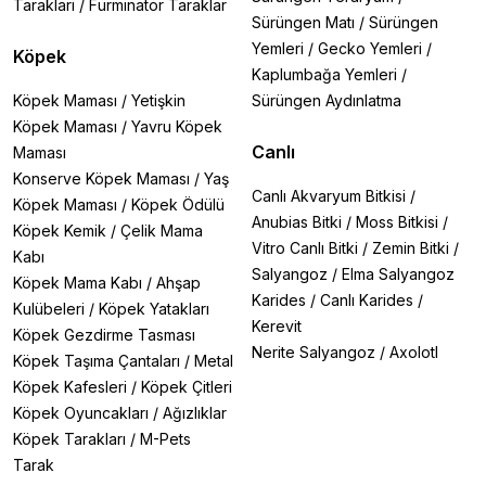
Tarakları
/
Furminator Taraklar
Sürüngen Matı
/
Sürüngen
Yemleri
/
Gecko Yemleri
/
Köpek
Kaplumbağa Yemleri
/
Köpek Maması
/
Yetişkin
Sürüngen Aydınlatma
Köpek Maması
/
Yavru Köpek
Canlı
Maması
Konserve Köpek Maması
/
Yaş
Canlı Akvaryum Bitkisi
/
Köpek Maması
/
Köpek Ödülü
Anubias Bitki
/
Moss Bitkisi
/
Köpek Kemik
/
Çelik Mama
Vitro Canlı Bitki
/
Zemin Bitki
/
Kabı
Salyangoz
/
Elma Salyangoz
Köpek Mama Kabı
/
Ahşap
Karides
/
Canlı Karides
/
Kulübeleri
/
Köpek Yatakları
Kerevit
Köpek Gezdirme Tasması
Nerite Salyangoz
/
Axolotl
Köpek Taşıma Çantaları
/
Metal
Köpek Kafesleri
/
Köpek Çitleri
Köpek Oyuncakları
/
Ağızlıklar
Köpek Tarakları
/
M-Pets
Tarak