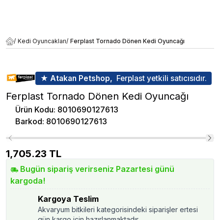
/
Kedi Oyuncakları
/
Ferplast Tornado Dönen Kedi Oyuncağı
★ Atakan Petshop,
Ferplast yetkili satıcısıdır.
Ferplast Tornado Dönen Kedi Oyuncağı
Ürün Kodu
:
8010690127613
Barkod
:
8010690127613
1,705.23
TL
Bugün sipariş verirseniz Pazartesi günü
kargoda!
Kargoya Teslim
Akvaryum bitkileri kategorisindeki siparişler ertesi
gün kargo için hazırlanmaktadır.