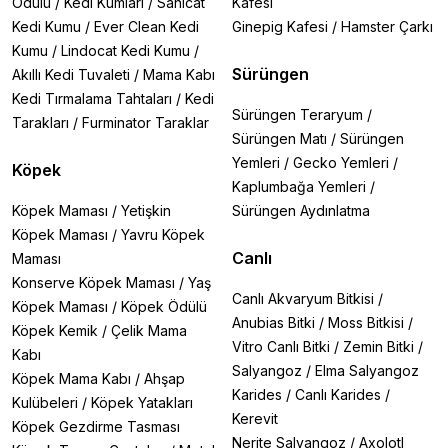
Ödülü
/
Kedi Kumları
/
Sanicat
Kafesi
Kedi Kumu
/
Ever Clean Kedi
Ginepig Kafesi
/
Hamster Çarkı
Kumu
/
Lindocat Kedi Kumu
/
Sürüngen
Akıllı Kedi Tuvaleti
/
Mama Kabı
Kedi Tırmalama Tahtaları
/
Kedi
Sürüngen Teraryum
/
Tarakları
/
Furminator Taraklar
Sürüngen Matı
/
Sürüngen
Yemleri
/
Gecko Yemleri
/
Köpek
Kaplumbağa Yemleri
/
Köpek Maması
/
Yetişkin
Sürüngen Aydınlatma
Köpek Maması
/
Yavru Köpek
Canlı
Maması
Konserve Köpek Maması
/
Yaş
Canlı Akvaryum Bitkisi
/
Köpek Maması
/
Köpek Ödülü
Anubias Bitki
/
Moss Bitkisi
/
Köpek Kemik
/
Çelik Mama
Vitro Canlı Bitki
/
Zemin Bitki
/
Kabı
Salyangoz
/
Elma Salyangoz
Köpek Mama Kabı
/
Ahşap
Karides
/
Canlı Karides
/
Kulübeleri
/
Köpek Yatakları
Kerevit
Köpek Gezdirme Tasması
Nerite Salyangoz
/
Axolotl