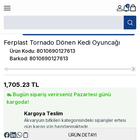
2
/
Kedi Oyuncakları
/
Ferplast Tornado Dönen Kedi Oyuncağı
★ Atakan Petshop,
Ferplast yetkili satıcısıdır.
Ferplast Tornado Dönen Kedi Oyuncağı
Ürün Kodu
:
8010690127613
Barkod
:
8010690127613
1,705.23
TL
Bugün sipariş verirseniz Pazartesi günü
kargoda!
Kargoya Teslim
Akvaryum bitkileri kategorisindeki siparişler ertesi
gün kargo için hazırlanmaktadır.
ÜRÜN DETAYI