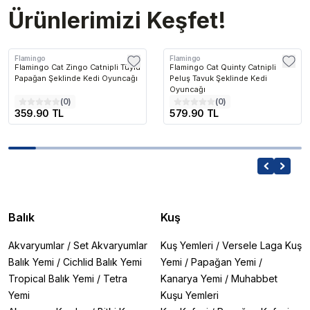
Ürünlerimizi Keşfet!
Flamingo
Flamingo
Flamingo Cat Zingo Catnipli Tüylü
Flamingo Cat Quinty Catnipli
Papağan Şeklinde Kedi Oyuncağı
Peluş Tavuk Şeklinde Kedi
Oyuncağı
(
0
)
(
0
)
359.90 TL
579.90 TL
Balık
Kuş
Akvaryumlar
/
Set Akvaryumlar
Kuş Yemleri
/
Versele Laga Kuş
Balık Yemi
/
Cichlid Balık Yemi
Yemi
/
Papağan Yemi
/
Tropical Balık Yemi
/
Tetra
Kanarya Yemi
/
Muhabbet
Yemi
Kuşu Yemleri