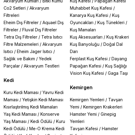
Akvaryum Kumları
/
Bitki Kumu
Kuş Kafesi
/
Papağan Kafesi
Co2 Setleri
/
Akvaryum
Muhabbet Kuş Kafesi
/
Filtreleri
Kanarya Kuş Kafesi
/
Kuş
Eheim Dış Filtreler
/
Aquael Dış
Oyuncakları
/
Kuş Tünekleri
/
Filtreler
/
Fluval Dış Filtreler
Kuş Mamaları
Tetra Dış Filtreler
/
Tetra Isıtıcı
Kuş Aksesuarları
/
Kuş Krakeri
Filtre Malzemeleri
/
Akvaryum
Kuş Banyoluğu
/
Doğal Dal
Isıtıcı
/
Eheim Jager Isıtıcı
/
Darı
Sağlık ve Bakım
/
Yedek
Ferplast Kuş Kafesi
/
Dayang
Parçalar
/
Akvaryum Testleri
Papağan Kafesi
/
Kuş Sağlığı
Vision Kuş Kafesi
/
Gaga Taşı
Kedi
Kemirgen
Kuru Kedi Maması
/
Yavru Kedi
Maması
/
Yetişkin Kedi Maması
Kemirgen Yemleri
/
Tavşan
Kısırlaştırılmış Kedi Mamaları
Yemi
/
Kemirgen Krakerleri
Yaş Kedi Maması
/
Konserve
Hamster Yemi
/
Ginepig
Yaş Maması
/
Kedi Ödülü
/
Kuru
Yemleri
Kedi Ödülü
/
Me-O Krema Kedi
Tavşan Kafesi
/
Hamster