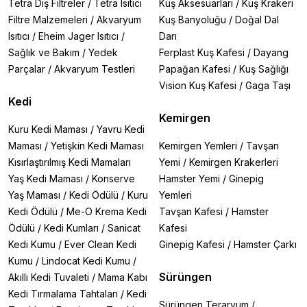
Tetra Dış Filtreler
/
Tetra Isıtıcı
Kuş Aksesuarları
/
Kuş Krakeri
Filtre Malzemeleri
/
Akvaryum
Kuş Banyoluğu
/
Doğal Dal
Isıtıcı
/
Eheim Jager Isıtıcı
/
Darı
Sağlık ve Bakım
/
Yedek
Ferplast Kuş Kafesi
/
Dayang
Parçalar
/
Akvaryum Testleri
Papağan Kafesi
/
Kuş Sağlığı
Vision Kuş Kafesi
/
Gaga Taşı
Kedi
Kemirgen
Kuru Kedi Maması
/
Yavru Kedi
Maması
/
Yetişkin Kedi Maması
Kemirgen Yemleri
/
Tavşan
Kısırlaştırılmış Kedi Mamaları
Yemi
/
Kemirgen Krakerleri
Yaş Kedi Maması
/
Konserve
Hamster Yemi
/
Ginepig
Yaş Maması
/
Kedi Ödülü
/
Kuru
Yemleri
Kedi Ödülü
/
Me-O Krema Kedi
Tavşan Kafesi
/
Hamster
Ödülü
/
Kedi Kumları
/
Sanicat
Kafesi
Kedi Kumu
/
Ever Clean Kedi
Ginepig Kafesi
/
Hamster Çarkı
Kumu
/
Lindocat Kedi Kumu
/
Sürüngen
Akıllı Kedi Tuvaleti
/
Mama Kabı
Kedi Tırmalama Tahtaları
/
Kedi
Sürüngen Teraryum
/