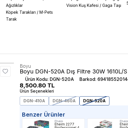
Ağızlıklar
Vision Kuş Kafesi
/
Gaga Taşı
Köpek Tarakları
/
M-Pets
Tarak
Boyu
Boyu DGN-520A Dış Filtre 30W 1610L/S
Ürün Kodu
:
DGN-520A
Barkod
:
69418552014
8,500.80
TL
Ürün Seçenekleri
DGN-410A
DGN-460A
DGN-520A
Benzer Ürünler
Eheim
Ehei
Eheim 2277
Ehei
Professionel 4
Prof