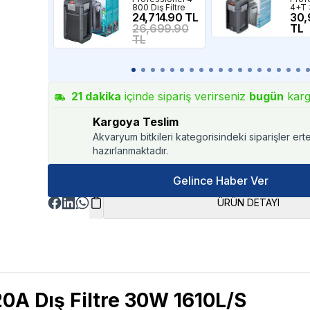
800 Dış Filtre
4+T
24,714.90 TL
Isıtıc
30,
26,699.90
TL
TL
21
dakika
içinde sipariş verirseniz
bugün
karg
Kargoya Teslim
Akvaryum bitkileri kategorisindeki siparişler ert
hazırlanmaktadır.
Gelince Haber Ver
ÜRÜN DETAYI
20A
Dış Filtre 30W 1610L/S