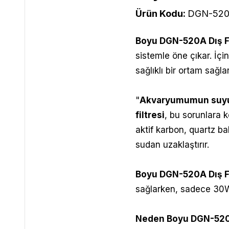
Ürün Kodu:
DGN-52
Boyu DGN-520A Dış F
sistemle öne çıkar. İçi
sağlıklı bir ortam sağlar
"
Akvaryumumun suyu
filtresi
, bu sorunlara 
aktif karbon, quartz bal
sudan uzaklaştırır.
Boyu DGN-520A Dış Fi
sağlarken, sadece 30W
Neden
Boyu DGN-520A