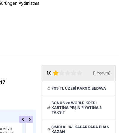
Sürüngen Aydınlatma
1.0
(
1 Yorum
)
47
799 TL ÜZERİ KARGO BEDAVA
BONUS ve WORLD KREDİ
KARTINA PEŞİN FİYATINA 3
TAKSİT
m
Eheim
Ehe
ŞİMDİ AL %1 KADAR PARA PUAN
m 2373
Eheim Classic
Ehe
KAZAN
essional
Vario+e 250 Wifi
Pro