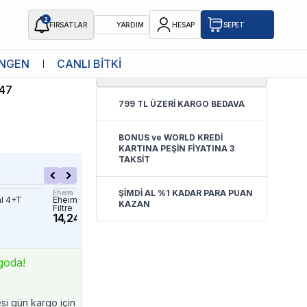
2
FIRSATLAR
YARDIM
HESAP
SEPET
NGEN
CANLI BİTKİ
1.0
(
1 Yorum
)
47
799 TL ÜZERİ KARGO BEDAVA
BONUS ve WORLD KREDİ
KARTINA PEŞİN FİYATINA 3
TAKSİT
ŞİMDİ AL %1 KADAR PARA PUAN
Eheim
Eheim
l 4+T
Eheim Classic Vario+e 250 Wifi Dış
Eheim 2375 Professionel
KAZAN
Filtre
Isıtıcılı Dış Filtre
14,249.90 TL
15,654.86 TL
30,624.90 TL
34,99
goda!
esi gün kargo için