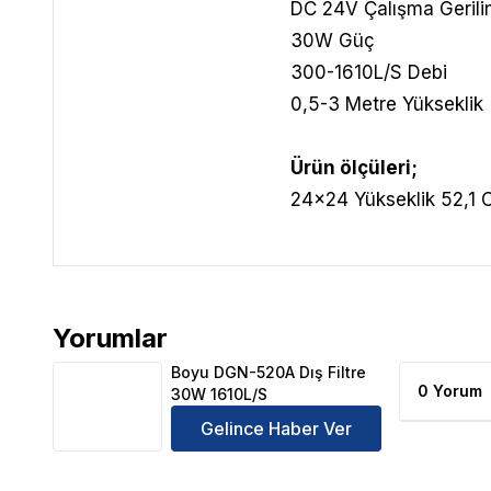
DC 24V Çalışma Gerili
30W Güç
300-1610L/S Debi
0,5-3 Metre Yükseklik
Ürün ölçüleri;
24x24 Yükseklik 52,1
Yorumlar
Boyu DGN-520A Dış Filtre 30W 1610L/S Ürün Yorum
Boyu DGN-520A Dış Filtre
0 Yorum
30W 1610L/S
Gelince Haber Ver