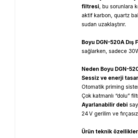
filtresi
, bu sorunlara 
aktif karbon, quartz bal
sudan uzaklaştırır.
Boyu DGN-520A Dış Fi
sağlarken, sadece 30W
Neden
Boyu DGN-520A
Sessiz ve enerji tasarr
Otomatik priming sistem
Çok katmanlı “dolu” fil
Ayarlanabilir debi
saye
24 V gerilim ve fırças
Ürün teknik özellikler