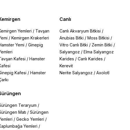
Kemirgen
Canlı
Kemirgen Yemleri
/
Tavşan
Canlı Akvaryum Bitkisi
/
Yemi
/
Kemirgen Krakerleri
Anubias Bitki
/
Moss Bitkisi
/
Hamster Yemi
/
Ginepig
Vitro Canlı Bitki
/
Zemin Bitki
/
Yemleri
Salyangoz
/
Elma Salyangoz
Tavşan Kafesi
/
Hamster
Karides
/
Canlı Karides
/
Kafesi
Kerevit
Ginepig Kafesi
/
Hamster
Nerite Salyangoz
/
Axolotl
Çarkı
Sürüngen
Sürüngen Teraryum
/
Sürüngen Matı
/
Sürüngen
Yemleri
/
Gecko Yemleri
/
Kaplumbağa Yemleri
/