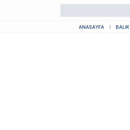
/
Akvaryum Dış Filtreler
/
Boyu DGN-520A Dış Filtre 30W 1610L/S
ANASAYFA
BALIK