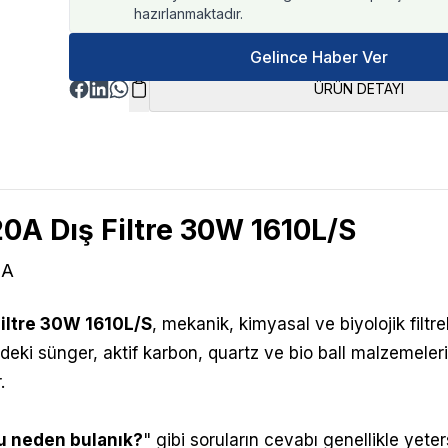
hazırlanmaktadır.
Gelince Haber Ver
ÜRÜN DETAYI
20A
Dış Filtre 30W 1610L/S
0A
iltre 30W 1610L/S
,
mekanik, kimyasal ve biyolojik filtr
ndeki sünger, aktif karbon, quartz ve bio ball malzemeleri,
.
 neden bulanık?
" gibi soruların cevabı genellikle yeter