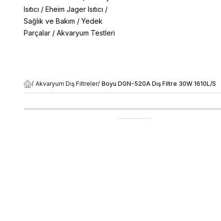
Isıtıcı
/
Eheim Jager Isıtıcı
/
Sağlık ve Bakım
/
Yedek
Parçalar
/
Akvaryum Testleri
/
Akvaryum Dış Filtreler
/
Boyu DGN-520A Dış Filtre 30W 1610L/S