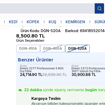
Boyu
KEDİ
KÖPEK
KUŞ
KEMİRGEN
SÜRÜ
Boyu DGN-520A Dış Filtre 30W 1610L/S
Ürün Kodu
:
DGN-520A
Barkod
:
69418552014
8,500.80
TL
Ürün Seçenekleri
DGN-410A
DGN-460A
DGN-520A
Benzer Ürünler
Eheim
Eheim
Eheim 2277 Professionel 4 800
Eheim 2373 Professiona
Dış Filtre
350T Isıtıcılı Dış Filtre
24,714.90 TL
26,699.90 TL
30,900.88 TL
22
dakika
içinde sipariş verirseniz
bugün
kar
Kargoya Teslim
Akvaryum bitkileri kategorisindeki siparişler ert