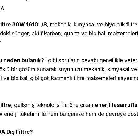
0A
iltre 30W 1610L/S
,
mekanik, kimyasal ve biyolojik filtr
ndeki sünger, aktif karbon, quartz ve bio ball malzemeleri,
.
 neden bulanık?
" gibi soruların cevabı genellikle yeter
köklü bir çözüm sunarak suyunuzu mekanik, kimyasal ve b
l ve bio ball gibi çok katmanlı filtre malzemeleri sayesinde
ltre
, geliş
miş teknolojisi ile öne çıkan
enerji tasarruflu 
 enerji tüketimi ile hem bütçenize hem de çevreye dost
 Dış Filtre
?