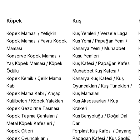
Köpek
Kuş
Köpek Maması
/
Yetişkin
Kuş Yemleri
/
Versele Laga
Köpek Maması
/
Yavru Köpek
Kuş Yemi
/
Papağan Yemi
/
Maması
Kanarya Yemi
/
Muhabbet
Konserve Köpek Maması
/
Kuşu Yemleri
Yaş Köpek Maması
/
Köpek
Kuş Kafesi
/
Papağan Kafesi
Ödülü
Muhabbet Kuş Kafesi
/
Köpek Kemik
/
Çelik Mama
Kanarya Kuş Kafesi
/
Kuş
Kabı
Oyuncakları
/
Kuş Tünekleri
/
/
Köpek Mama Kabı
/
Ahşap
Kuş Mamaları
Kulübeleri
/
Köpek Yatakları
Kuş Aksesuarları
/
Kuş
Köpek Gezdirme Tasması
Krakeri
Köpek Taşıma Çantaları
/
Kuş Banyoluğu
/
Doğal Dal
Metal Köpek Kafesleri
/
Darı
Köpek Çitleri
Ferplast Kuş Kafesi
/
Dayang
Köpek Oyuncakları
/
Papağan Kafesi
/
Kuş Sağlığı