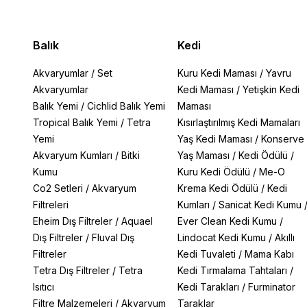
Balık
Kedi
Akvaryumlar
/
Set
Kuru Kedi Maması
/
Yavru
Akvaryumlar
Kedi Maması
/
Yetişkin Kedi
Balık Yemi
/
Cichlid Balık Yemi
Maması
Tropical Balık Yemi
/
Tetra
Kısırlaştırılmış Kedi Mamaları
Yemi
Yaş Kedi Maması
/
Konserve
Akvaryum Kumları
/
Bitki
Yaş Maması
/
Kedi Ödülü
/
Kumu
Kuru Kedi Ödülü
/
Me-O
Co2 Setleri
/
Akvaryum
Krema Kedi Ödülü
/
Kedi
Filtreleri
Kumları
/
Sanicat Kedi Kumu
Eheim Dış Filtreler
/
Aquael
Ever Clean Kedi Kumu
/
Dış Filtreler
/
Fluval Dış
Lindocat Kedi Kumu
/
Akıllı
Filtreler
Kedi Tuvaleti
/
Mama Kabı
Tetra Dış Filtreler
/
Tetra
Kedi Tırmalama Tahtaları
/
Isıtıcı
Kedi Tarakları
/
Furminator
Filtre Malzemeleri
/
Akvaryum
Taraklar