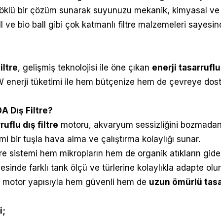
köklü bir çözüm sunarak suyunuzu mekanik, kimyasal ve b
l ve bio ball gibi çok katmanlı filtre malzemeleri sayesinde
ltre
, geliş
miş teknolojisi ile öne çıkan
enerji tasarruflu 
 enerji tüketimi ile hem bütçenize hem de çevreye dost
 Dış Filtre
?
uflu dış filtre
motoru, akvaryum sessizliğini bozmadan
i bir tuşla hava alma ve çalıştırma kolaylığı sunar.
tre sistemi hem mikropların hem de organik atıkların gider
sinde farklı tank ölçü ve türlerine kolaylıkla adapte olur
ız motor yapısıyla hem güvenli hem de
uzun ömürlü tas
i;