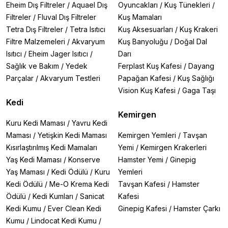
Eheim Dış Filtreler
/
Aquael Dış
Oyuncakları
/
Kuş Tünekleri
/
Filtreler
/
Fluval Dış Filtreler
Kuş Mamaları
Tetra Dış Filtreler
/
Tetra Isıtıcı
Kuş Aksesuarları
/
Kuş Krakeri
Filtre Malzemeleri
/
Akvaryum
Kuş Banyoluğu
/
Doğal Dal
Isıtıcı
/
Eheim Jager Isıtıcı
/
Darı
Sağlık ve Bakım
/
Yedek
Ferplast Kuş Kafesi
/
Dayang
Parçalar
/
Akvaryum Testleri
Papağan Kafesi
/
Kuş Sağlığı
Vision Kuş Kafesi
/
Gaga Taşı
Kedi
Kemirgen
Kuru Kedi Maması
/
Yavru Kedi
Maması
/
Yetişkin Kedi Maması
Kemirgen Yemleri
/
Tavşan
Kısırlaştırılmış Kedi Mamaları
Yemi
/
Kemirgen Krakerleri
Yaş Kedi Maması
/
Konserve
Hamster Yemi
/
Ginepig
Yaş Maması
/
Kedi Ödülü
/
Kuru
Yemleri
Kedi Ödülü
/
Me-O Krema Kedi
Tavşan Kafesi
/
Hamster
Ödülü
/
Kedi Kumları
/
Sanicat
Kafesi
Kedi Kumu
/
Ever Clean Kedi
Ginepig Kafesi
/
Hamster Çarkı
Kumu
/
Lindocat Kedi Kumu
/