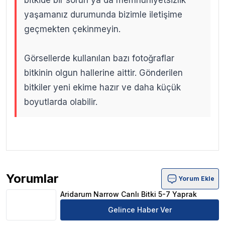
bitkide bir sorun ya da memnuniyetsizlik
yaşamanız durumunda bizimle iletişime
geçmekten çekinmeyin.
Görsellerde kullanılan bazı fotoğraflar
bitkinin olgun hallerine aittir. Gönderilen
bitkiler yeni ekime hazır ve daha küçük
boyutlarda olabilir.
.
.
Yorumlar
Yorum Ekle
Aridarum Narrow Canlı Bitki 5-7 Yaprak Ürün Yorumları
Aridarum Narrow Canlı Bitki 5-7 Yaprak
Gelince Haber Ver