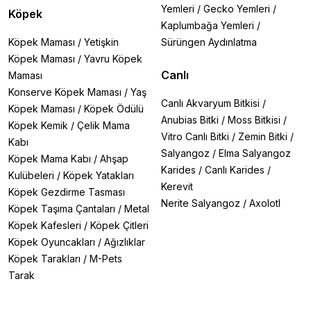
Yemleri
/
Gecko Yemleri
/
Köpek
Kaplumbağa Yemleri
/
Köpek Maması
/
Yetişkin
Sürüngen Aydınlatma
Köpek Maması
/
Yavru Köpek
Canlı
Maması
Konserve Köpek Maması
/
Yaş
Canlı Akvaryum Bitkisi
/
Köpek Maması
/
Köpek Ödülü
Anubias Bitki
/
Moss Bitkisi
/
Köpek Kemik
/
Çelik Mama
Vitro Canlı Bitki
/
Zemin Bitki
/
Kabı
Salyangoz
/
Elma Salyangoz
Köpek Mama Kabı
/
Ahşap
Karides
/
Canlı Karides
/
Kulübeleri
/
Köpek Yatakları
Kerevit
Köpek Gezdirme Tasması
Nerite Salyangoz
/
Axolotl
Köpek Taşıma Çantaları
/
Metal
Köpek Kafesleri
/
Köpek Çitleri
Köpek Oyuncakları
/
Ağızlıklar
Köpek Tarakları
/
M-Pets
Tarak