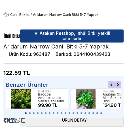
/
Canlı Bitkiler
/
Aridarum Narrow Canlı Bitki 5-7 Yaprak
★ Atakan Petshop,
İthâl Bitki yetkili
satıcısıdır.
Aridarum Narrow Canlı Bitki 5-7 Yaprak
Ürün Kodu
:
963487
Barkod
:
0644100439423
122.59
TL
Benzer Ürünler
İthâl Bitki
İthâl Bitki
Bacopa
Anubias Glabr
Amplexicaulis
Mini Saksı Canl
Saksı Canlı Bitki
Bitki
99.90 TL
124.90 TL
ÜRÜN DETAYI