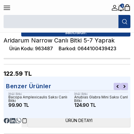
2
/
Canlı Bitkiler
/
Aridarum Narrow Canlı Bitki 5-7 Yaprak
★ Atakan Petshop,
İthâl Bitki yetkili
satıcısıdır.
Aridarum Narrow Canlı Bitki 5-7 Yaprak
Ürün Kodu
:
963487
Barkod
:
0644100439423
122.59
TL
Benzer Ürünler
İthâl Bitki
İthâl Bitki
Bacopa Amplexicaulis Saksı Canlı
Anubias Glabra Mini Saksı Canlı
Bitki
Bitki
99.90 TL
124.90 TL
ÜRÜN DETAYI