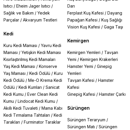
Isıtıcı
/
Eheim Jager Isıtıcı
/
Darı
Sağlık ve Bakım
/
Yedek
Ferplast Kuş Kafesi
/
Dayang
Parçalar
/
Akvaryum Testleri
Papağan Kafesi
/
Kuş Sağlığı
Vision Kuş Kafesi
/
Gaga Taşı
Kedi
Kemirgen
Kuru Kedi Maması
/
Yavru Kedi
Maması
/
Yetişkin Kedi Maması
Kemirgen Yemleri
/
Tavşan
Kısırlaştırılmış Kedi Mamaları
Yemi
/
Kemirgen Krakerleri
Yaş Kedi Maması
/
Konserve
Hamster Yemi
/
Ginepig
Yaş Maması
/
Kedi Ödülü
/
Kuru
Yemleri
Kedi Ödülü
/
Me-O Krema Kedi
Tavşan Kafesi
/
Hamster
Ödülü
/
Kedi Kumları
/
Sanicat
Kafesi
Kedi Kumu
/
Ever Clean Kedi
Ginepig Kafesi
/
Hamster Çarkı
Kumu
/
Lindocat Kedi Kumu
/
Sürüngen
Akıllı Kedi Tuvaleti
/
Mama Kabı
Kedi Tırmalama Tahtaları
/
Kedi
Sürüngen Teraryum
/
Tarakları
/
Furminator Taraklar
Sürüngen Matı
/
Sürüngen