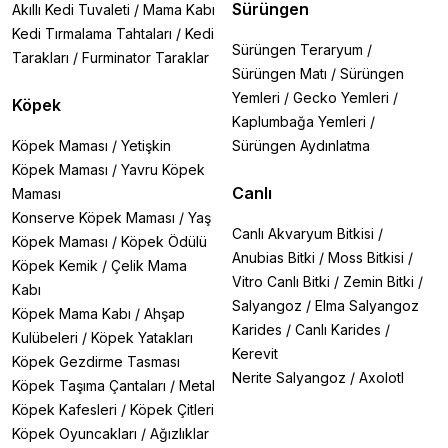
Sürüngen
Akıllı Kedi Tuvaleti
/
Mama Kabı
Kedi Tırmalama Tahtaları
/
Kedi
Sürüngen Teraryum
/
Tarakları
/
Furminator Taraklar
Sürüngen Matı
/
Sürüngen
Yemleri
/
Gecko Yemleri
/
Köpek
Kaplumbağa Yemleri
/
Köpek Maması
/
Yetişkin
Sürüngen Aydınlatma
Köpek Maması
/
Yavru Köpek
Canlı
Maması
Konserve Köpek Maması
/
Yaş
Canlı Akvaryum Bitkisi
/
Köpek Maması
/
Köpek Ödülü
Anubias Bitki
/
Moss Bitkisi
/
Köpek Kemik
/
Çelik Mama
Vitro Canlı Bitki
/
Zemin Bitki
/
Kabı
Salyangoz
/
Elma Salyangoz
Köpek Mama Kabı
/
Ahşap
Karides
/
Canlı Karides
/
Kulübeleri
/
Köpek Yatakları
Kerevit
Köpek Gezdirme Tasması
Nerite Salyangoz
/
Axolotl
Köpek Taşıma Çantaları
/
Metal
Köpek Kafesleri
/
Köpek Çitleri
Köpek Oyuncakları
/
Ağızlıklar