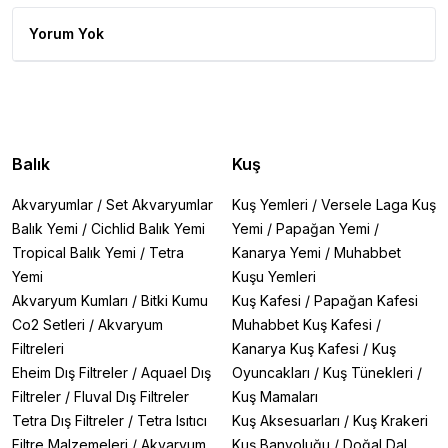
Yorum Yok
Balık
Kuş
Akvaryumlar
/
Set Akvaryumlar
Kuş Yemleri
/
Versele Laga Kuş
Balık Yemi
/
Cichlid Balık Yemi
Yemi
/
Papağan Yemi
/
Tropical Balık Yemi
/
Tetra
Kanarya Yemi
/
Muhabbet
Yemi
Kuşu Yemleri
Akvaryum Kumları
/
Bitki Kumu
Kuş Kafesi
/
Papağan Kafesi
Co2 Setleri
/
Akvaryum
Muhabbet Kuş Kafesi
/
Filtreleri
Kanarya Kuş Kafesi
/
Kuş
Eheim Dış Filtreler
/
Aquael Dış
Oyuncakları
/
Kuş Tünekleri
/
Filtreler
/
Fluval Dış Filtreler
Kuş Mamaları
Tetra Dış Filtreler
/
Tetra Isıtıcı
Kuş Aksesuarları
/
Kuş Krakeri
Filtre Malzemeleri
/
Akvaryum
Kuş Banyoluğu
/
Doğal Dal