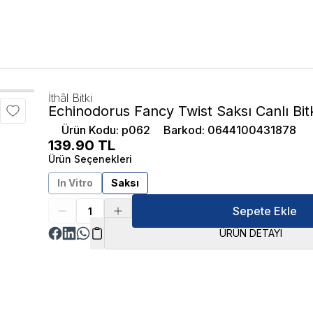
İthâl Bitki
Echinodorus Fancy Twist Saksı Canlı Bit
Ürün Kodu
:
p062
Barkod
:
0644100431878
139.90
TL
Ürün Seçenekleri
In Vitro
Saksı
Sepete Ekle
ÜRÜN DETAYI