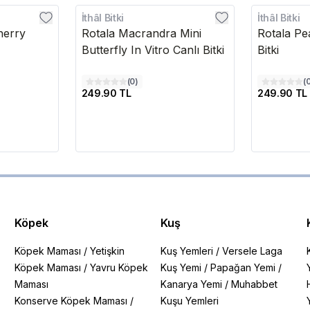
İthâl Bitki
İthâl Bitki
herry
Rotala Macrandra Mini
Rotala Pea
Butterfly In Vitro Canlı Bitki
Bitki
(
0
)
(
249.90 TL
249.90 TL
Köpek
Kuş
Köpek Maması
/
Yetişkin
Kuş Yemleri
/
Versele Laga
Köpek Maması
/
Yavru Köpek
Kuş Yemi
/
Papağan Yemi
/
Maması
Kanarya Yemi
/
Muhabbet
Konserve Köpek Maması
/
Kuşu Yemleri