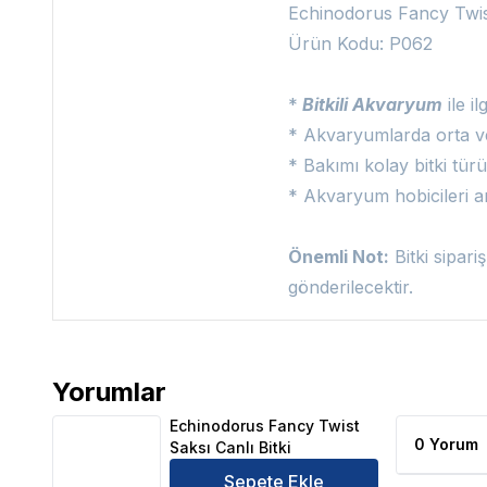
Echinodorus Fancy Twist
Ürün Kodu: P062
*
Bitkili Akvaryum
ile il
* Akvaryumlarda orta ve 
* Bakımı kolay bitki tü
* Akvaryum hobicileri a
Önemli Not:
Bitki sipari
gönderilecektir.
Yorumlar
Echinodorus Fancy Twist Saksı Canlı Bitki Ürün Yor
Echinodorus Fancy Twist
0 Yorum
Saksı Canlı Bitki
Sepete Ekle