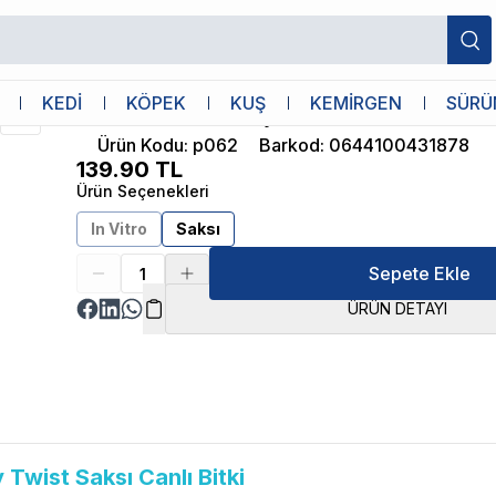
İthâl Bitki
KEDİ
KÖPEK
KUŞ
KEMİRGEN
SÜRÜ
Echinodorus Fancy Twist Saksı Canlı Bit
Ürün Kodu
:
p062
Barkod
:
0644100431878
139.90
TL
Ürün Seçenekleri
In Vitro
Saksı
Sepete Ekle
ÜRÜN DETAYI
Twist Saksı Canlı Bitki