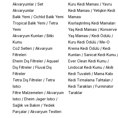
Akvaryumlar
/
Set
Kuru Kedi Maması
/
Yavru
Akvaryumlar
Kedi Maması
/
Yetişkin Kedi
Balık Yemi
/
Cichlid Balık Yemi
Maması
Tropical Balık Yemi
/
Tetra
Kısırlaştırılmış Kedi Mamaları
Yemi
Yaş Kedi Maması
/
Konserve
Akvaryum Kumları
/
Bitki
Yaş Maması
/
Kedi Ödülü
/
Kumu
Kuru Kedi Ödülü
/
Me-O
Co2 Setleri
/
Akvaryum
Krema Kedi Ödülü
/
Kedi
Filtreleri
Kumları
/
Sanicat Kedi Kumu
Eheim Dış Filtreler
/
Aquael
Ever Clean Kedi Kumu
/
Dış Filtreler
/
Fluval Dış
Lindocat Kedi Kumu
/
Akıllı
Filtreler
Kedi Tuvaleti
/
Mama Kabı
Tetra Dış Filtreler
/
Tetra
Kedi Tırmalama Tahtaları
/
Isıtıcı
Kedi Tarakları
/
Furminator
Filtre Malzemeleri
/
Akvaryum
Taraklar
Isıtıcı
/
Eheim Jager Isıtıcı
/
Sağlık ve Bakım
/
Yedek
Parçalar
/
Akvaryum Testleri