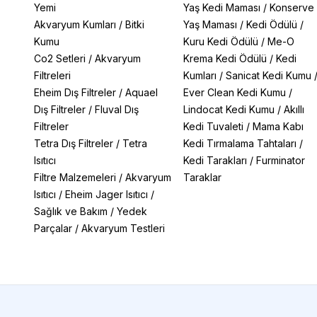
Yemi
Yaş Kedi Maması
/
Konserve
Akvaryum Kumları
/
Bitki
Yaş Maması
/
Kedi Ödülü
/
Kumu
Kuru Kedi Ödülü
/
Me-O
Co2 Setleri
/
Akvaryum
Krema Kedi Ödülü
/
Kedi
Filtreleri
Kumları
/
Sanicat Kedi Kumu
Eheim Dış Filtreler
/
Aquael
Ever Clean Kedi Kumu
/
Dış Filtreler
/
Fluval Dış
Lindocat Kedi Kumu
/
Akıllı
Filtreler
Kedi Tuvaleti
/
Mama Kabı
Tetra Dış Filtreler
/
Tetra
Kedi Tırmalama Tahtaları
/
Isıtıcı
Kedi Tarakları
/
Furminator
Filtre Malzemeleri
/
Akvaryum
Taraklar
Isıtıcı
/
Eheim Jager Isıtıcı
/
Sağlık ve Bakım
/
Yedek
Parçalar
/
Akvaryum Testleri