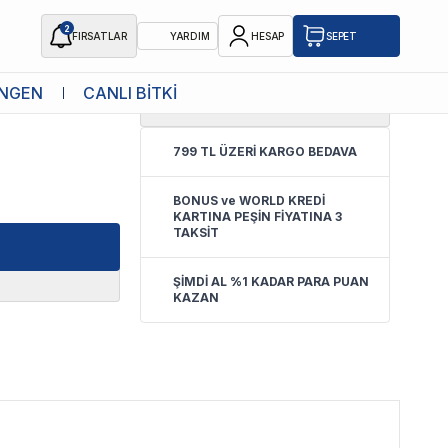
2
FIRSATLAR
YARDIM
HESAP
SEPET
NGEN
CANLI BİTKİ
4.7
(
6 Yorum
)
ki
799 TL ÜZERİ KARGO BEDAVA
BONUS ve WORLD KREDİ
KARTINA PEŞİN FİYATINA 3
TAKSİT
ŞİMDİ AL %1 KADAR PARA PUAN
KAZAN