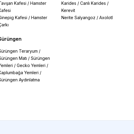
Tavşan Kafesi
/
Hamster
Karides
/
Canlı Karides
/
Kafesi
Kerevit
Ginepig Kafesi
/
Hamster
Nerite Salyangoz
/
Axolotl
Çarkı
Sürüngen
Sürüngen Teraryum
/
Sürüngen Matı
/
Sürüngen
Yemleri
/
Gecko Yemleri
/
Kaplumbağa Yemleri
/
Sürüngen Aydınlatma