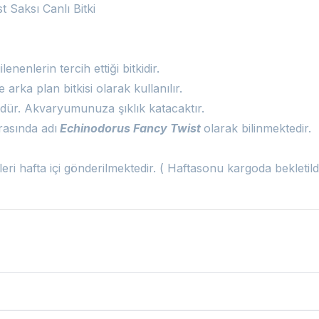
 Saksı Canlı Bitki
gilenenlerin tercih ettiği bitkidir.
arka plan bitkisi olarak kullanılır.
rüdür. Akvaryumunuza şıklık katacaktır.
rasında adı
Echinodorus Fancy Twist
olarak bilinmektedir.
şleri hafta içi gönderilmektedir. ( Haftasonu kargoda bekleti
umları