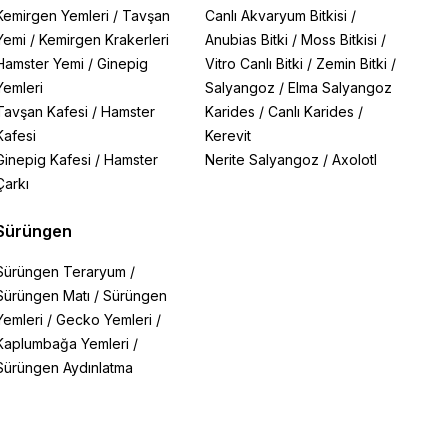
Kemirgen Yemleri
/
Tavşan
Canlı Akvaryum Bitkisi
/
Yemi
/
Kemirgen Krakerleri
Anubias Bitki
/
Moss Bitkisi
/
Hamster Yemi
/
Ginepig
Vitro Canlı Bitki
/
Zemin Bitki
/
Yemleri
Salyangoz
/
Elma Salyangoz
Tavşan Kafesi
/
Hamster
Karides
/
Canlı Karides
/
Kafesi
Kerevit
Ginepig Kafesi
/
Hamster
Nerite Salyangoz
/
Axolotl
Çarkı
Sürüngen
Sürüngen Teraryum
/
Sürüngen Matı
/
Sürüngen
Yemleri
/
Gecko Yemleri
/
Kaplumbağa Yemleri
/
Sürüngen Aydınlatma