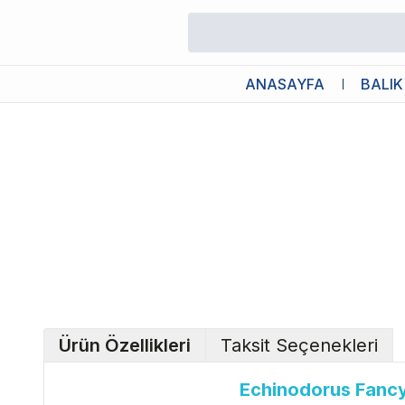
/
Canlı Bitkiler
/
Echinodorus Fancy Twist Saksı Canlı Bitki
ANASAYFA
BALIK
Ürün Özellikleri
Taksit Seçenekleri
Echinodorus Fancy 