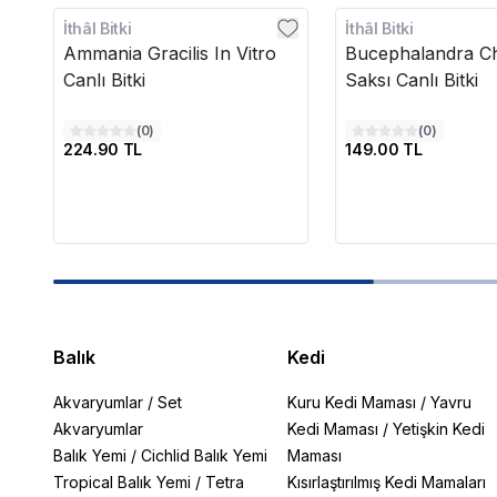
İthâl Bitki
İthâl Bitki
Ammania Gracilis In Vitro
Bucephalandra C
Canlı Bitki
Saksı Canlı Bitki
(
0
)
(
0
)
224.90 TL
149.00 TL
Balık
Kedi
Akvaryumlar
/
Set
Kuru Kedi Maması
/
Yavru
Akvaryumlar
Kedi Maması
/
Yetişkin Kedi
Balık Yemi
/
Cichlid Balık Yemi
Maması
Tropical Balık Yemi
/
Tetra
Kısırlaştırılmış Kedi Mamaları