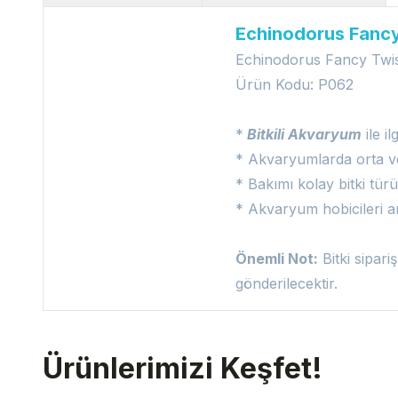
Echinodorus Fancy 
Echinodorus Fancy Twist
Ürün Kodu: P062
*
Bitkili Akvaryum
ile il
* Akvaryumlarda orta ve 
* Bakımı kolay bitki tü
* Akvaryum hobicileri a
Önemli Not:
Bitki sipari
gönderilecektir.
Ürünlerimizi Keşfet!