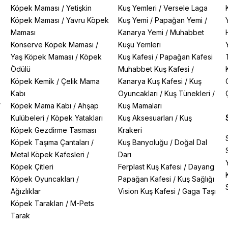
Köpek Maması
/
Yetişkin
Kuş Yemleri
/
Versele Laga
Köpek Maması
/
Yavru Köpek
Kuş Yemi
/
Papağan Yemi
/
Maması
Kanarya Yemi
/
Muhabbet
Konserve Köpek Maması
/
Kuşu Yemleri
Yaş Köpek Maması
/
Köpek
Kuş Kafesi
/
Papağan Kafesi
Ödülü
Muhabbet Kuş Kafesi
/
Köpek Kemik
/
Çelik Mama
Kanarya Kuş Kafesi
/
Kuş
Kabı
Oyuncakları
/
Kuş Tünekleri
/
/
Köpek Mama Kabı
/
Ahşap
Kuş Mamaları
Kulübeleri
/
Köpek Yatakları
Kuş Aksesuarları
/
Kuş
Köpek Gezdirme Tasması
Krakeri
Köpek Taşıma Çantaları
/
Kuş Banyoluğu
/
Doğal Dal
Metal Köpek Kafesleri
/
Darı
Köpek Çitleri
Ferplast Kuş Kafesi
/
Dayang
Köpek Oyuncakları
/
Papağan Kafesi
/
Kuş Sağlığı
Ağızlıklar
Vision Kuş Kafesi
/
Gaga Taşı
Köpek Tarakları
/
M-Pets
Tarak