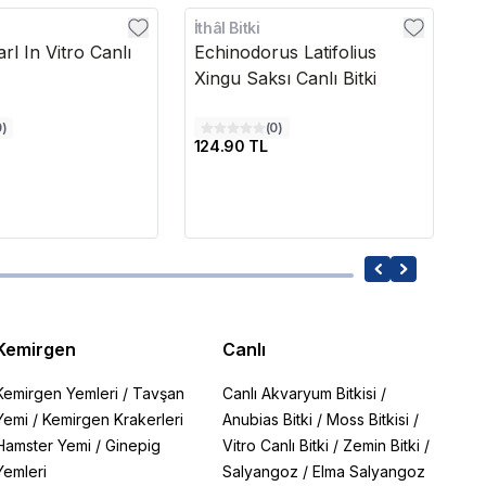
İthâl Bitki
İt
rl In Vitro Canlı
Echinodorus Latifolius
R
Xingu Saksı Canlı Bitki
Ca
0
)
(
0
)
124.90 TL
2
Kemirgen
Canlı
Kemirgen Yemleri
/
Tavşan
Canlı Akvaryum Bitkisi
/
Yemi
/
Kemirgen Krakerleri
Anubias Bitki
/
Moss Bitkisi
/
Hamster Yemi
/
Ginepig
Vitro Canlı Bitki
/
Zemin Bitki
/
Yemleri
Salyangoz
/
Elma Salyangoz