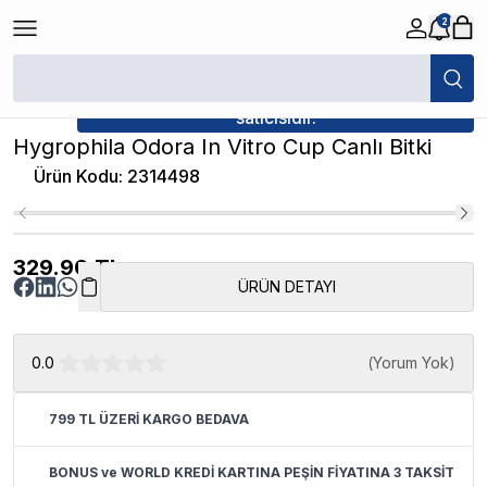
2
/
Canlı Bitkiler
/
Hygrophila Odora In Vitro Cup Canlı Bitki
★ Atakan Petshop,
İthâl Bitki yetkili
satıcısıdır.
Hygrophila Odora In Vitro Cup Canlı Bitki
Ürün Kodu
:
2314498
329.90
TL
ÜRÜN DETAYI
0.0
(
Yorum Yok
)
799 TL ÜZERİ KARGO BEDAVA
BONUS ve WORLD KREDİ KARTINA PEŞİN FİYATINA 3 TAKSİT