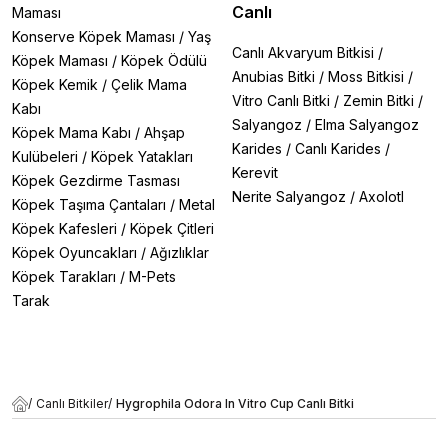
Canlı
Maması
Konserve Köpek Maması
/
Yaş
Canlı Akvaryum Bitkisi
/
Köpek Maması
/
Köpek Ödülü
Anubias Bitki
/
Moss Bitkisi
/
Köpek Kemik
/
Çelik Mama
Vitro Canlı Bitki
/
Zemin Bitki
/
Kabı
Salyangoz
/
Elma Salyangoz
Köpek Mama Kabı
/
Ahşap
Karides
/
Canlı Karides
/
Kulübeleri
/
Köpek Yatakları
Kerevit
Köpek Gezdirme Tasması
Nerite Salyangoz
/
Axolotl
Köpek Taşıma Çantaları
/
Metal
Köpek Kafesleri
/
Köpek Çitleri
Köpek Oyuncakları
/
Ağızlıklar
Köpek Tarakları
/
M-Pets
Tarak
/
Canlı Bitkiler
/
Hygrophila Odora In Vitro Cup Canlı Bitki