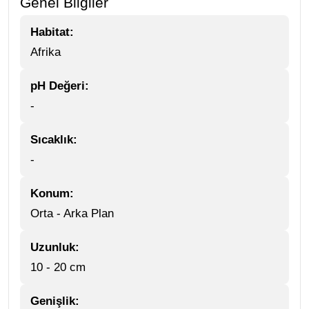
Genel Bilgiler
Habitat:
Afrika
pH Değeri:
-
Sıcaklık:
-
Konum:
Orta - Arka Plan
Uzunluk:
10 - 20 cm
Genişlik: