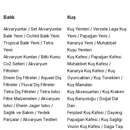
Balık
Kuş
Akvaryumlar
/
Set Akvaryumlar
Kuş Yemleri
/
Versele Laga Kuş
Balık Yemi
/
Cichlid Balık Yemi
Yemi
/
Papağan Yemi
/
Tropical Balık Yemi
/
Tetra
Kanarya Yemi
/
Muhabbet
Yemi
Kuşu Yemleri
Akvaryum Kumları
/
Bitki Kumu
Kuş Kafesi
/
Papağan Kafesi
Co2 Setleri
/
Akvaryum
Muhabbet Kuş Kafesi
/
Filtreleri
Kanarya Kuş Kafesi
/
Kuş
Eheim Dış Filtreler
/
Aquael Dış
Oyuncakları
/
Kuş Tünekleri
/
Filtreler
/
Fluval Dış Filtreler
Kuş Mamaları
Tetra Dış Filtreler
/
Tetra Isıtıcı
Kuş Aksesuarları
/
Kuş Krakeri
Filtre Malzemeleri
/
Akvaryum
Kuş Banyoluğu
/
Doğal Dal
Isıtıcı
/
Eheim Jager Isıtıcı
/
Darı
Sağlık ve Bakım
/
Yedek
Ferplast Kuş Kafesi
/
Dayang
Parçalar
/
Akvaryum Testleri
Papağan Kafesi
/
Kuş Sağlığı
Vision Kuş Kafesi
/
Gaga Taşı