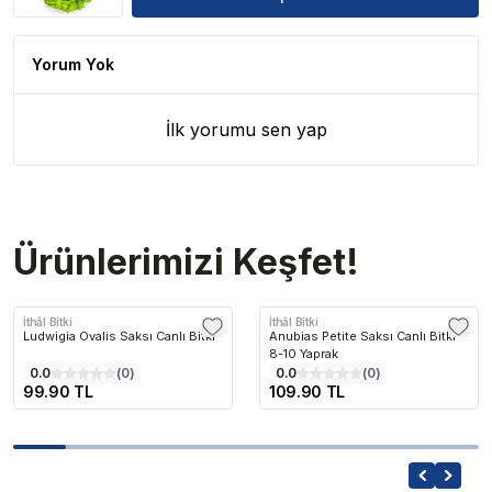
Yorum Yok
İlk yorumu sen yap
Ürünlerimizi Keşfet!
İthâl Bitki
İthâl Bitki
Ludwigia Ovalis Saksı Canlı Bitki
Anubias Petite Saksı Canlı Bitki
8-10 Yaprak
0.0
(
0
)
0.0
(
0
)
99.90 TL
109.90 TL