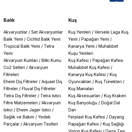
Balık
Kuş
Akvaryumlar
/
Set Akvaryumlar
Kuş Yemleri
/
Versele Laga Kuş
Balık Yemi
/
Cichlid Balık Yemi
Yemi
/
Papağan Yemi
/
Tropical Balık Yemi
/
Tetra
Kanarya Yemi
/
Muhabbet
Yemi
Kuşu Yemleri
Akvaryum Kumları
/
Bitki Kumu
Kuş Kafesi
/
Papağan Kafesi
Co2 Setleri
/
Akvaryum
Muhabbet Kuş Kafesi
/
Filtreleri
Kanarya Kuş Kafesi
/
Kuş
Eheim Dış Filtreler
/
Aquael Dış
Oyuncakları
/
Kuş Tünekleri
/
Filtreler
/
Fluval Dış Filtreler
Kuş Mamaları
Tetra Dış Filtreler
/
Tetra Isıtıcı
Kuş Aksesuarları
/
Kuş Krakeri
Filtre Malzemeleri
/
Akvaryum
Kuş Banyoluğu
/
Doğal Dal
Isıtıcı
/
Eheim Jager Isıtıcı
/
Darı
Sağlık ve Bakım
/
Yedek
Ferplast Kuş Kafesi
/
Dayang
Parçalar
/
Akvaryum Testleri
Papağan Kafesi
/
Kuş Sağlığı
Vision Kuş Kafesi
/
Gaga Taşı