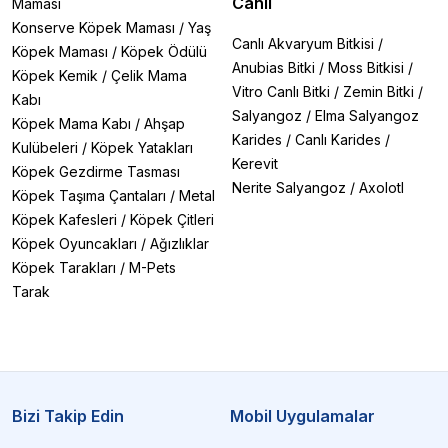
Canlı
Maması
Konserve Köpek Maması
/
Yaş
Canlı Akvaryum Bitkisi
/
Köpek Maması
/
Köpek Ödülü
Anubias Bitki
/
Moss Bitkisi
/
Köpek Kemik
/
Çelik Mama
Vitro Canlı Bitki
/
Zemin Bitki
/
Kabı
Salyangoz
/
Elma Salyangoz
Köpek Mama Kabı
/
Ahşap
Karides
/
Canlı Karides
/
Kulübeleri
/
Köpek Yatakları
Kerevit
Köpek Gezdirme Tasması
Nerite Salyangoz
/
Axolotl
Köpek Taşıma Çantaları
/
Metal
Köpek Kafesleri
/
Köpek Çitleri
Köpek Oyuncakları
/
Ağızlıklar
Köpek Tarakları
/
M-Pets
Tarak
Bizi Takip Edin
Mobil Uygulamalar