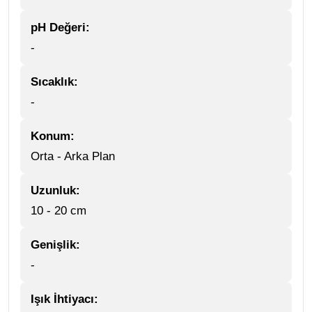
pH Değeri:
-
Sıcaklık:
-
Konum:
Orta - Arka Plan
Uzunluk:
10 - 20 cm
Genişlik:
-
Işık İhtiyacı: