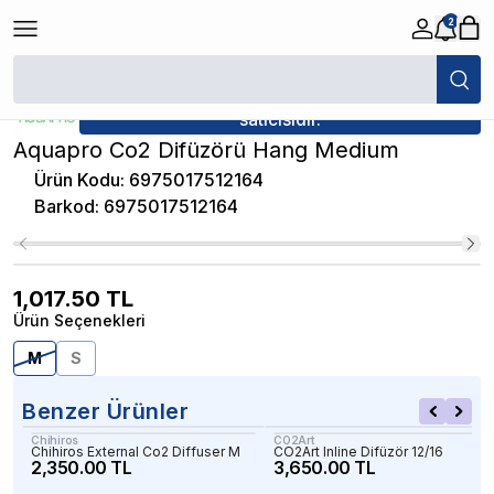
2
/
Akvaryum CO2 Difüzör
/
Aquapro Co2 Difüzörü Hang Medium
★ Atakan Petshop,
Aquapro yetkili
satıcısıdır.
Aquapro Co2 Difüzörü Hang Medium
Ürün Kodu
:
6975017512164
Barkod
:
6975017512164
1,017.50
TL
Ürün Seçenekleri
M
S
Benzer Ürünler
Chihiros
CO2Art
Chihiros External Co2 Diffuser M
CO2Art Inline Difüzör 12/16
2,350.00 TL
3,650.00 TL