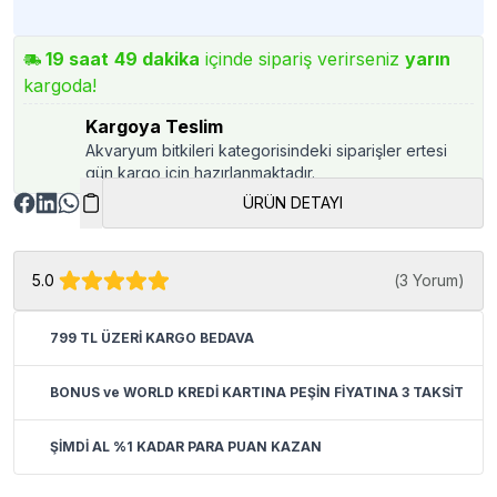
19
saat
49
dakika
içinde sipariş verirseniz
yarın
kargoda!
Kargoya Teslim
Akvaryum bitkileri kategorisindeki siparişler ertesi
gün kargo için hazırlanmaktadır.
ÜRÜN DETAYI
5.0
(
3 Yorum
)
799 TL ÜZERİ KARGO BEDAVA
BONUS ve WORLD KREDİ KARTINA PEŞİN FİYATINA 3 TAKSİT
ŞİMDİ AL %1 KADAR PARA PUAN KAZAN