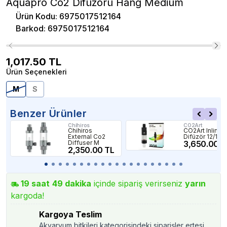
Aquapro Co2 Difüzörü Hang Medium
Ürün Kodu
:
6975017512164
Barkod
:
6975017512164
1,017.50
TL
Ürün Seçenekleri
M
S
Benzer Ürünler
Chihiros
CO2Art
Chihiros
CO2Art Inline
External Co2
Difüzör 12/16
Diffuser M
3,650.00 T
2,350.00 TL
19
saat
49
dakika
içinde sipariş verirseniz
yarın
kargoda!
Kargoya Teslim
Akvaryum bitkileri kategorisindeki siparişler ertesi