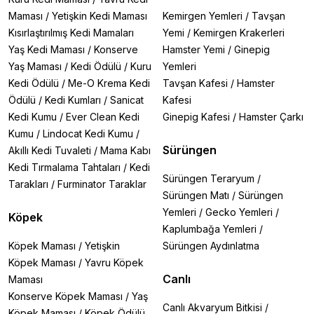
Maması
/
Yetişkin Kedi Maması
Kemirgen Yemleri
/
Tavşan
Kısırlaştırılmış Kedi Mamaları
Yemi
/
Kemirgen Krakerleri
Yaş Kedi Maması
/
Konserve
Hamster Yemi
/
Ginepig
Yaş Maması
/
Kedi Ödülü
/
Kuru
Yemleri
Kedi Ödülü
/
Me-O Krema Kedi
Tavşan Kafesi
/
Hamster
Ödülü
/
Kedi Kumları
/
Sanicat
Kafesi
Kedi Kumu
/
Ever Clean Kedi
Ginepig Kafesi
/
Hamster Çarkı
Kumu
/
Lindocat Kedi Kumu
/
Sürüngen
Akıllı Kedi Tuvaleti
/
Mama Kabı
Kedi Tırmalama Tahtaları
/
Kedi
Sürüngen Teraryum
/
Tarakları
/
Furminator Taraklar
Sürüngen Matı
/
Sürüngen
Yemleri
/
Gecko Yemleri
/
Köpek
Kaplumbağa Yemleri
/
Köpek Maması
/
Yetişkin
Sürüngen Aydınlatma
Köpek Maması
/
Yavru Köpek
Canlı
Maması
Konserve Köpek Maması
/
Yaş
Canlı Akvaryum Bitkisi
/
Köpek Maması
/
Köpek Ödülü