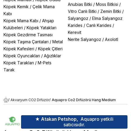
Anubias Bitki
/
Moss Bitkisi
/
Köpek Kemik
/
Çelik Mama
Vitro Canlı Bitki
/
Zemin Bitki
/
Kabı
Salyangoz
/
Elma Salyangoz
Köpek Mama Kabı
/
Ahşap
Karides
/
Canlı Karides
/
Kulübeleri
/
Köpek Yatakları
Kerevit
Köpek Gezdirme Tasması
Nerite Salyangoz
/
Axolotl
Köpek Taşıma Çantaları
/
Metal
Köpek Kafesleri
/
Köpek Çitleri
Köpek Oyuncakları
/
Ağızlıklar
Köpek Tarakları
/
M-Pets
Tarak
/
Akvaryum CO2 Difüzör
/
Aquapro Co2 Difüzörü Hang Medium
★ Atakan Petshop,
Aquapro yetkili
satıcısıdır.