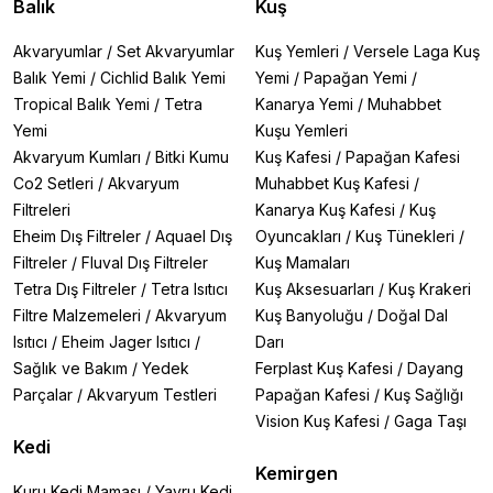
Balık
Kuş
Akvaryumlar
/
Set Akvaryumlar
Kuş Yemleri
/
Versele Laga Kuş
Balık Yemi
/
Cichlid Balık Yemi
Yemi
/
Papağan Yemi
/
Tropical Balık Yemi
/
Tetra
Kanarya Yemi
/
Muhabbet
Yemi
Kuşu Yemleri
Akvaryum Kumları
/
Bitki Kumu
Kuş Kafesi
/
Papağan Kafesi
Co2 Setleri
/
Akvaryum
Muhabbet Kuş Kafesi
/
Filtreleri
Kanarya Kuş Kafesi
/
Kuş
Eheim Dış Filtreler
/
Aquael Dış
Oyuncakları
/
Kuş Tünekleri
/
Filtreler
/
Fluval Dış Filtreler
Kuş Mamaları
Tetra Dış Filtreler
/
Tetra Isıtıcı
Kuş Aksesuarları
/
Kuş Krakeri
Filtre Malzemeleri
/
Akvaryum
Kuş Banyoluğu
/
Doğal Dal
Isıtıcı
/
Eheim Jager Isıtıcı
/
Darı
Sağlık ve Bakım
/
Yedek
Ferplast Kuş Kafesi
/
Dayang
Parçalar
/
Akvaryum Testleri
Papağan Kafesi
/
Kuş Sağlığı
Vision Kuş Kafesi
/
Gaga Taşı
Kedi
Kemirgen
Kuru Kedi Maması
/
Yavru Kedi