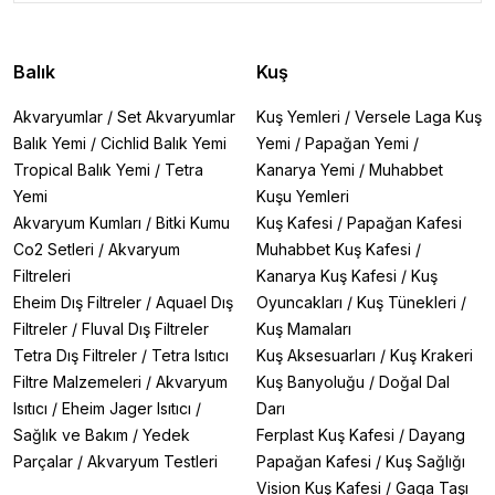
Balık
Kuş
Akvaryumlar
/
Set Akvaryumlar
Kuş Yemleri
/
Versele Laga Kuş
Balık Yemi
/
Cichlid Balık Yemi
Yemi
/
Papağan Yemi
/
Tropical Balık Yemi
/
Tetra
Kanarya Yemi
/
Muhabbet
Yemi
Kuşu Yemleri
Akvaryum Kumları
/
Bitki Kumu
Kuş Kafesi
/
Papağan Kafesi
Co2 Setleri
/
Akvaryum
Muhabbet Kuş Kafesi
/
Filtreleri
Kanarya Kuş Kafesi
/
Kuş
Eheim Dış Filtreler
/
Aquael Dış
Oyuncakları
/
Kuş Tünekleri
/
Filtreler
/
Fluval Dış Filtreler
Kuş Mamaları
Tetra Dış Filtreler
/
Tetra Isıtıcı
Kuş Aksesuarları
/
Kuş Krakeri
Filtre Malzemeleri
/
Akvaryum
Kuş Banyoluğu
/
Doğal Dal
Isıtıcı
/
Eheim Jager Isıtıcı
/
Darı
Sağlık ve Bakım
/
Yedek
Ferplast Kuş Kafesi
/
Dayang
Parçalar
/
Akvaryum Testleri
Papağan Kafesi
/
Kuş Sağlığı
Vision Kuş Kafesi
/
Gaga Taşı