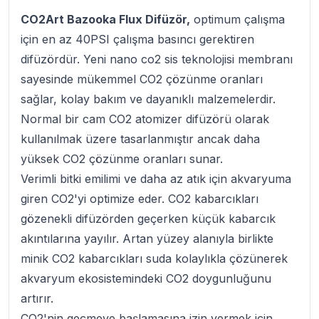
CO2Art Bazooka Flux Difüzör,
optimum çalışma
için en az 40PSI çalışma basıncı gerektiren
difüzördür. Yeni nano co2 sis teknolojisi membranı
sayesinde mükemmel CO2 çözünme oranları
sağlar, kolay bakım ve dayanıklı malzemelerdir.
Normal bir cam CO2 atomizer difüzörü olarak
kullanılmak üzere tasarlanmıştır ancak daha
yüksek CO2 çözünme oranları sunar.
Verimli bitki emilimi ve daha az atık için akvaryuma
giren CO2'yi optimize eder. CO2 kabarcıkları
gözenekli difüzörden geçerken küçük kabarcık
akıntılarına yayılır. Artan yüzey alanıyla birlikte
minik CO2 kabarcıkları suda kolaylıkla çözünerek
akvaryum ekosistemindeki CO2 doygunluğunu
artırır.
CO2'nin geçmeye başlamasına izin vermek için