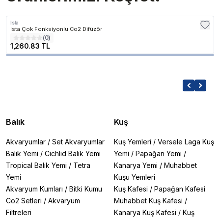
Ista
Ista Çok Fonksiyonlu Co2 Difüzör
(
0
)
1,260.83 TL
Balık
Kuş
Akvaryumlar
/
Set Akvaryumlar
Kuş Yemleri
/
Versele Laga Kuş
Balık Yemi
/
Cichlid Balık Yemi
Yemi
/
Papağan Yemi
/
Tropical Balık Yemi
/
Tetra
Kanarya Yemi
/
Muhabbet
Yemi
Kuşu Yemleri
Akvaryum Kumları
/
Bitki Kumu
Kuş Kafesi
/
Papağan Kafesi
Co2 Setleri
/
Akvaryum
Muhabbet Kuş Kafesi
/
Filtreleri
Kanarya Kuş Kafesi
/
Kuş