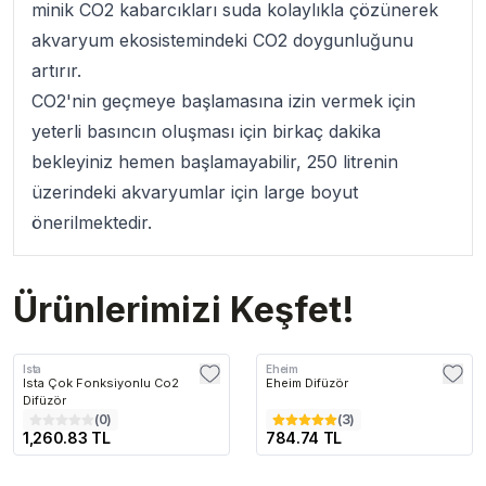
minik CO2 kabarcıkları suda kolaylıkla çözünerek
akvaryum ekosistemindeki CO2 doygunluğunu
artırır.
CO2'nin geçmeye başlamasına izin vermek için
yeterli basıncın oluşması için birkaç dakika
bekleyiniz hemen başlamayabilir, 250 litrenin
üzerindeki akvaryumlar için large boyut
önerilmektedir.
Ürünlerimizi Keşfet!
Ista
Eheim
Ista Çok Fonksiyonlu Co2
Eheim Difüzör
Difüzör
(
0
)
(
3
)
1,260.83 TL
784.74 TL