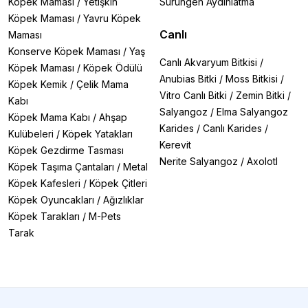
Köpek Maması
/
Yetişkin
Sürüngen Aydınlatma
Köpek Maması
/
Yavru Köpek
Canlı
Maması
Konserve Köpek Maması
/
Yaş
Canlı Akvaryum Bitkisi
/
Köpek Maması
/
Köpek Ödülü
Anubias Bitki
/
Moss Bitkisi
/
Köpek Kemik
/
Çelik Mama
Vitro Canlı Bitki
/
Zemin Bitki
/
Kabı
Salyangoz
/
Elma Salyangoz
Köpek Mama Kabı
/
Ahşap
Karides
/
Canlı Karides
/
Kulübeleri
/
Köpek Yatakları
Kerevit
Köpek Gezdirme Tasması
Nerite Salyangoz
/
Axolotl
Köpek Taşıma Çantaları
/
Metal
Köpek Kafesleri
/
Köpek Çitleri
Köpek Oyuncakları
/
Ağızlıklar
Köpek Tarakları
/
M-Pets
Tarak