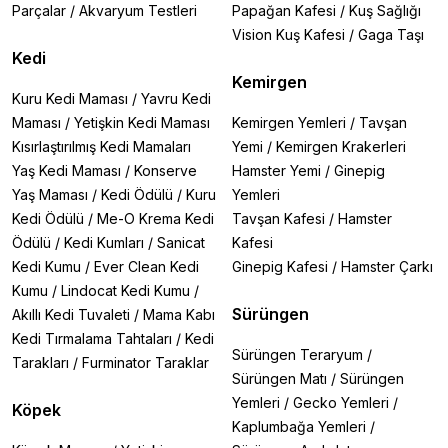
Parçalar
/
Akvaryum Testleri
Papağan Kafesi
/
Kuş Sağlığı
Vision Kuş Kafesi
/
Gaga Taşı
Kedi
Kemirgen
Kuru Kedi Maması
/
Yavru Kedi
Maması
/
Yetişkin Kedi Maması
Kemirgen Yemleri
/
Tavşan
Kısırlaştırılmış Kedi Mamaları
Yemi
/
Kemirgen Krakerleri
Yaş Kedi Maması
/
Konserve
Hamster Yemi
/
Ginepig
Yaş Maması
/
Kedi Ödülü
/
Kuru
Yemleri
Kedi Ödülü
/
Me-O Krema Kedi
Tavşan Kafesi
/
Hamster
Ödülü
/
Kedi Kumları
/
Sanicat
Kafesi
Kedi Kumu
/
Ever Clean Kedi
Ginepig Kafesi
/
Hamster Çarkı
Kumu
/
Lindocat Kedi Kumu
/
Sürüngen
Akıllı Kedi Tuvaleti
/
Mama Kabı
Kedi Tırmalama Tahtaları
/
Kedi
Sürüngen Teraryum
/
Tarakları
/
Furminator Taraklar
Sürüngen Matı
/
Sürüngen
Yemleri
/
Gecko Yemleri
/
Köpek
Kaplumbağa Yemleri
/