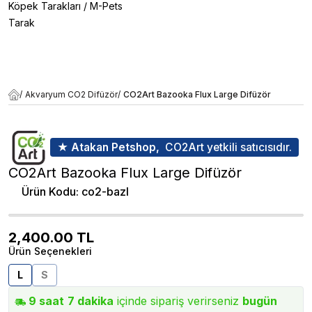
Köpek Tarakları
/
M-Pets
Tarak
/
Akvaryum CO2 Difüzör
/
CO2Art Bazooka Flux Large Difüzör
★ Atakan Petshop,
CO2Art yetkili satıcısıdır.
CO2Art Bazooka Flux Large Difüzör
Ürün Kodu
:
co2-bazl
2,400.00
TL
Ürün Seçenekleri
L
S
9
saat
7
dakika
içinde sipariş verirseniz
bugün