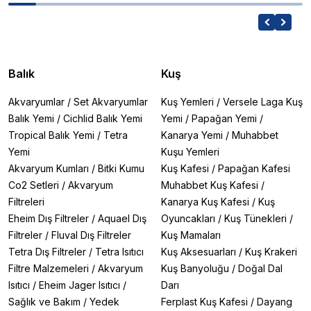
Balık
Kuş
Akvaryumlar
/
Set Akvaryumlar
Kuş Yemleri
/
Versele Laga Kuş
Balık Yemi
/
Cichlid Balık Yemi
Yemi
/
Papağan Yemi
/
Tropical Balık Yemi
/
Tetra
Kanarya Yemi
/
Muhabbet
Yemi
Kuşu Yemleri
Akvaryum Kumları
/
Bitki Kumu
Kuş Kafesi
/
Papağan Kafesi
Co2 Setleri
/
Akvaryum
Muhabbet Kuş Kafesi
/
Filtreleri
Kanarya Kuş Kafesi
/
Kuş
Eheim Dış Filtreler
/
Aquael Dış
Oyuncakları
/
Kuş Tünekleri
/
Filtreler
/
Fluval Dış Filtreler
Kuş Mamaları
Tetra Dış Filtreler
/
Tetra Isıtıcı
Kuş Aksesuarları
/
Kuş Krakeri
Filtre Malzemeleri
/
Akvaryum
Kuş Banyoluğu
/
Doğal Dal
Isıtıcı
/
Eheim Jager Isıtıcı
/
Darı
Sağlık ve Bakım
/
Yedek
Ferplast Kuş Kafesi
/
Dayang