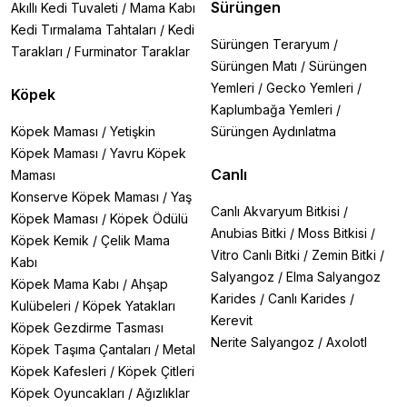
Sürüngen
Akıllı Kedi Tuvaleti
/
Mama Kabı
Kedi Tırmalama Tahtaları
/
Kedi
Sürüngen Teraryum
/
Tarakları
/
Furminator Taraklar
Sürüngen Matı
/
Sürüngen
Yemleri
/
Gecko Yemleri
/
Köpek
Kaplumbağa Yemleri
/
Köpek Maması
/
Yetişkin
Sürüngen Aydınlatma
Köpek Maması
/
Yavru Köpek
Canlı
Maması
Konserve Köpek Maması
/
Yaş
Canlı Akvaryum Bitkisi
/
Köpek Maması
/
Köpek Ödülü
Anubias Bitki
/
Moss Bitkisi
/
Köpek Kemik
/
Çelik Mama
Vitro Canlı Bitki
/
Zemin Bitki
/
Kabı
Salyangoz
/
Elma Salyangoz
Köpek Mama Kabı
/
Ahşap
Karides
/
Canlı Karides
/
Kulübeleri
/
Köpek Yatakları
Kerevit
Köpek Gezdirme Tasması
Nerite Salyangoz
/
Axolotl
Köpek Taşıma Çantaları
/
Metal
Köpek Kafesleri
/
Köpek Çitleri
Köpek Oyuncakları
/
Ağızlıklar