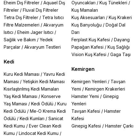
Eheim Dış Filtreler
/
Aquael Dış
Oyuncakları
/
Kuş Tünekleri
/
Filtreler
/
Fluval Dış Filtreler
Kuş Mamaları
Tetra Dış Filtreler
/
Tetra Isıtıcı
Kuş Aksesuarları
/
Kuş Krakeri
Filtre Malzemeleri
/
Akvaryum
Kuş Banyoluğu
/
Doğal Dal
Isıtıcı
/
Eheim Jager Isıtıcı
/
Darı
Sağlık ve Bakım
/
Yedek
Ferplast Kuş Kafesi
/
Dayang
Parçalar
/
Akvaryum Testleri
Papağan Kafesi
/
Kuş Sağlığı
Vision Kuş Kafesi
/
Gaga Taşı
Kedi
Kemirgen
Kuru Kedi Maması
/
Yavru Kedi
Maması
/
Yetişkin Kedi Maması
Kemirgen Yemleri
/
Tavşan
Kısırlaştırılmış Kedi Mamaları
Yemi
/
Kemirgen Krakerleri
Yaş Kedi Maması
/
Konserve
Hamster Yemi
/
Ginepig
Yaş Maması
/
Kedi Ödülü
/
Kuru
Yemleri
Kedi Ödülü
/
Me-O Krema Kedi
Tavşan Kafesi
/
Hamster
Ödülü
/
Kedi Kumları
/
Sanicat
Kafesi
Kedi Kumu
/
Ever Clean Kedi
Ginepig Kafesi
/
Hamster Çarkı
Kumu
/
Lindocat Kedi Kumu
/