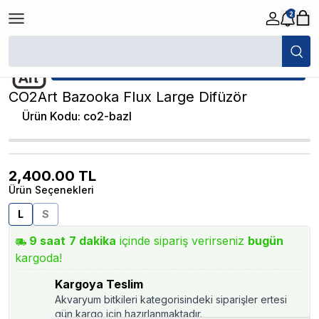
2
/
Akvaryum CO2 Difüzör
/
CO2Art Bazooka Flux Large Difüzör
★ Atakan Petshop,
CO2Art yetkili satıcısıdır.
CO2Art Bazooka Flux Large Difüzör
Ürün Kodu
:
co2-bazl
2,400.00
TL
Ürün Seçenekleri
L
S
9
saat
7
dakika
içinde sipariş verirseniz
bugün
kargoda!
Kargoya Teslim
Akvaryum bitkileri kategorisindeki siparişler ertesi
gün kargo için hazırlanmaktadır.