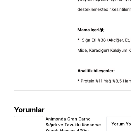
desteklemektedir.kesintiler
Mama içeriği;
*
Sığır Eti %38 (Akciğer, 
Mide, Karaciğer) Kalsiyum 
Analitik bileşenler;
* Protein %11 Yağ %8,5 Ha
Yorumlar
Animonda Gran Carno Sığırlı ve Tavuklu Konserve
Animonda Gran Carno
Yorum Yo
Sığırlı ve Tavuklu Konserve
Köpek Maması 400gr