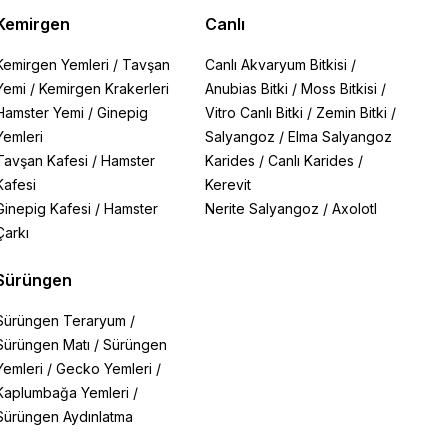
Kemirgen
Canlı
Kemirgen Yemleri
/
Tavşan
Canlı Akvaryum Bitkisi
/
Yemi
/
Kemirgen Krakerleri
Anubias Bitki
/
Moss Bitkisi
/
Hamster Yemi
/
Ginepig
Vitro Canlı Bitki
/
Zemin Bitki
/
Yemleri
Salyangoz
/
Elma Salyangoz
Tavşan Kafesi
/
Hamster
Karides
/
Canlı Karides
/
Kafesi
Kerevit
Ginepig Kafesi
/
Hamster
Nerite Salyangoz
/
Axolotl
Çarkı
Sürüngen
Sürüngen Teraryum
/
Sürüngen Matı
/
Sürüngen
Yemleri
/
Gecko Yemleri
/
Kaplumbağa Yemleri
/
Sürüngen Aydınlatma