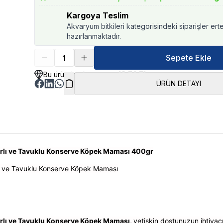
Kargoya Teslim
Akvaryum bitkileri kategorisindeki siparişler ert
hazırlanmaktadır.
Sepete Ekle
Bu üründen kazancınız
18.76 TL
ÜRÜN DETAYI
rlı ve Tavuklu Konserve Köpek Maması 400gr
ı ve Tavuklu Konserve Köpek Maması
rlı ve Tavuklu Konserve Köpek Maması,
yetişkin dostunuzun ihtiyac