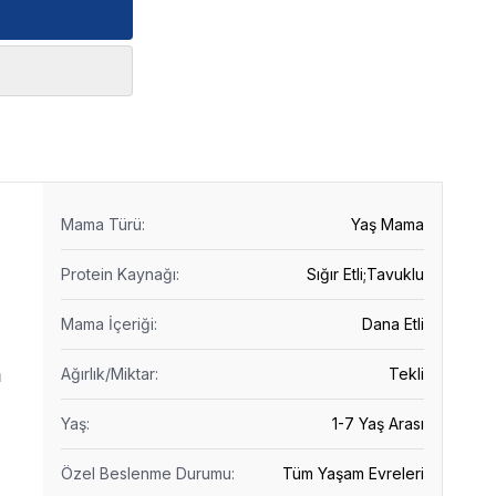
Mama Türü
:
Yaş Mama
Protein Kaynağı
:
Sığır Etli;Tavuklu
Mama İçeriği
:
Dana Etli
Ağırlık/Miktar
:
Tekli
ı
Yaş
:
1-7 Yaş Arası
Özel Beslenme Durumu
:
Tüm Yaşam Evreleri