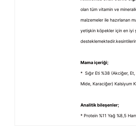
olan tüm vitamin ve minerall
malzemeler ile hazırlanan m
yetişkin köpekler için en iyi
desteklemektedir.kesintiler
Mama içeriği;
*
Sığır Eti %38 (Akciğer, 
Mide, Karaciğer) Kalsiyum 
Analitik bileşenler;
* Protein %11 Yağ %8,5 Ha