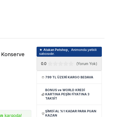
★ Atakan Petshop,
Animonda yetkili
u Konserve
satıcısıdır.
0.0
(
Yorum Yok
)
799 TL ÜZERİ KARGO BEDAVA
BONUS ve WORLD KREDİ
KARTINA PEŞİN FİYATINA 3
TAKSİT
ŞİMDİ AL %1 KADAR PARA PUAN
ün
kargoda!
KAZAN