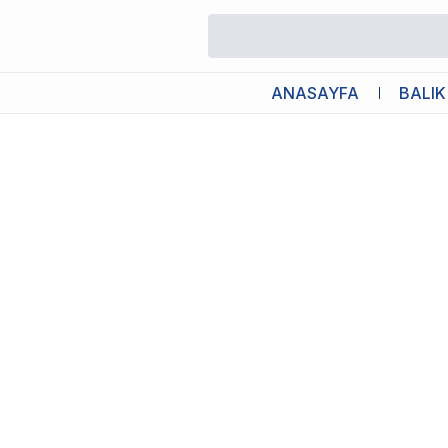
/
Yaş Köpek Maması
/
Animonda Gran Carno Sığırlı ve Tavuklu K
ANASAYFA
BALIK