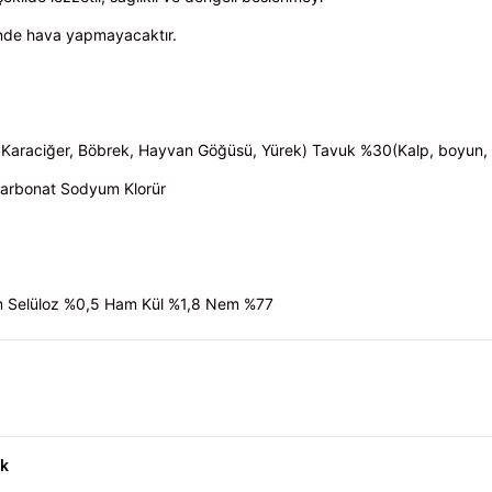
inde hava yapmayacaktır.
Et, Karaciğer, Böbrek, Hayvan Göğüsü, Yürek) Tavuk %30(Kalp, boyun,
Karbonat Sodyum Klorür
m Selüloz %0,5 Ham Kül %1,8 Nem %77
 Köpek Maması 400gr Ürün Yorumları
k