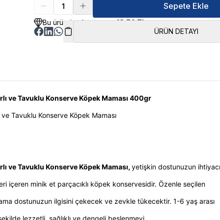
Sepete Ekle
Bu üründen kazancınız
18.76 TL
ÜRÜN DETAYI
rlı ve Tavuklu Konserve Köpek Maması 400gr
ı ve Tavuklu Konserve Köpek Maması
rlı ve Tavuklu Konserve Köpek Maması,
yetişkin dostunuzun ihtiyac
eri içeren minik et parçacıklı köpek konservesidir. Özenle seçilen
ama dostunuzun ilgisini çekecek ve zevkle tükecektir. 1-6 yaş arası
 şekilde lezzetli, sağlıklı ve dengeli beslenmeyi