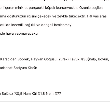
eri içeren minik et parçacıklı köpek konservesidir. Özenle seçilen
ama dostunuzun ilgisini çekecek ve zevkle tükecektir. 1-6 yaş arası
 şekilde lezzetli, sağlıklı ve dengeli beslenmeyi
inde hava yapmayacaktır.
Et, Karaciğer, Böbrek, Hayvan Göğüsü, Yürek) Tavuk %30(Kalp, boyun,
Karbonat Sodyum Klorür
m Selüloz %0,5 Ham Kül %1,8 Nem %77