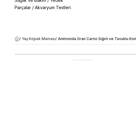
Sağlık ve Bakım
/
Yedek
Parçalar
/
Akvaryum Testleri
/
Yaş Köpek Maması
/
Animonda Gran Carno Sığırlı ve Tavuklu K