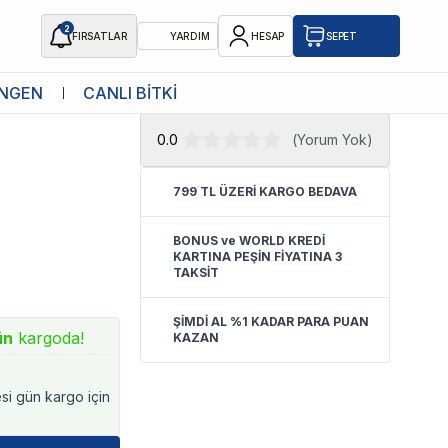
2
FIRSATLAR
YARDIM
HESAP
SEPET
★ Atakan Petshop,
Animonda yetkili
NGEN
CANLI BİTKİ
u Konserve
satıcısıdır.
0.0
(
Yorum Yok
)
799 TL ÜZERİ KARGO BEDAVA
BONUS ve WORLD KREDİ
KARTINA PEŞİN FİYATINA 3
TAKSİT
ŞİMDİ AL %1 KADAR PARA PUAN
ün
kargoda!
KAZAN
esi gün kargo için