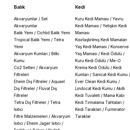
Balık
Kedi
Akvaryumlar
/
Set
Kuru Kedi Maması
/
Yavru
Akvaryumlar
Kedi Maması
/
Yetişkin Kedi
Balık Yemi
/
Cichlid Balık Yemi
Maması
Tropical Balık Yemi
/
Tetra
Kısırlaştırılmış Kedi Mamaları
Yemi
Yaş Kedi Maması
/
Konserve
Akvaryum Kumları
/
Bitki
Yaş Maması
/
Kedi Ödülü
/
Kumu
Kuru Kedi Ödülü
/
Me-O
Co2 Setleri
/
Akvaryum
Krema Kedi Ödülü
/
Kedi
Filtreleri
Kumları
/
Sanicat Kedi Kumu
Eheim Dış Filtreler
/
Aquael
Ever Clean Kedi Kumu
/
Dış Filtreler
/
Fluval Dış
Lindocat Kedi Kumu
/
Akıllı
Filtreler
Kedi Tuvaleti
/
Mama Kabı
Tetra Dış Filtreler
/
Tetra
Kedi Tırmalama Tahtaları
/
Isıtıcı
Kedi Tarakları
/
Furminator
Filtre Malzemeleri
/
Akvaryum
Taraklar
Isıtıcı
/
Eheim Jager Isıtıcı
/