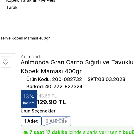
Köpek Tarakları
/
M-Pets
Tarak
onserve Köpek Maması 400gr
Animonda
Animonda Gran Carno Sığırlı ve Tavukl
Köpek Maması 400gr
Ürün Kodu
:
200-082732
SKT
:
03.03.2028
Barkod
:
4017721827324
13
%
148.66 TL
129.90
TL
İndirim
Ürün Seçenekleri
1 Adet
6 Al 5 Öde
7
saat
17
dakika
içinde sipariş verirseniz
bug