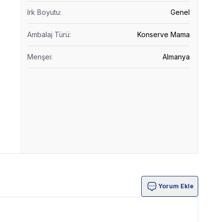
Irk Boyutu
:
Genel
Ambalaj Türü
:
Konserve Mama
Menşei
:
Almanya
Yorum Ekle