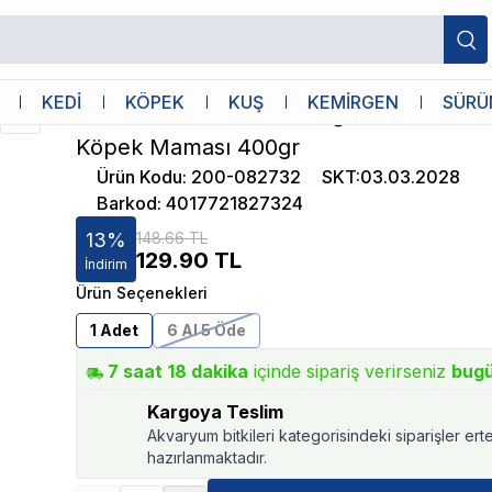
onserve Köpek Maması 400gr
Animonda
KEDİ
KÖPEK
KUŞ
KEMİRGEN
SÜRÜ
Animonda Gran Carno Sığırlı ve Tavukl
Köpek Maması 400gr
Ürün Kodu
:
200-082732
SKT
:
03.03.2028
Barkod
:
4017721827324
13
%
148.66 TL
129.90
TL
İndirim
Ürün Seçenekleri
1 Adet
6 Al 5 Öde
7
saat
18
dakika
içinde sipariş verirseniz
bug
Kargoya Teslim
Akvaryum bitkileri kategorisindeki siparişler ert
hazırlanmaktadır.