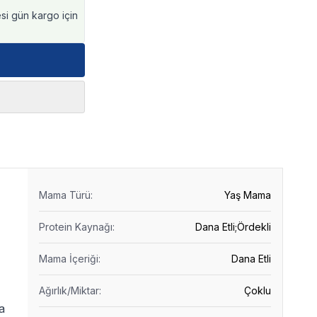
esi gün kargo için
Mama Türü
:
Yaş Mama
Protein Kaynağı
:
Dana Etli;Ördekli
Mama İçeriği
:
Dana Etli
Ağırlık/Miktar
:
Çoklu
a