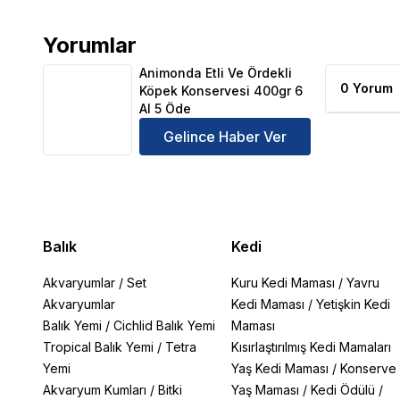
Yorumlar
Animonda Etli Ve Ördekli Köpek Konservesi 400gr 6
Animonda Etli Ve Ördekli
0 Yorum
Köpek Konservesi 400gr 6
Al 5 Öde
Gelince Haber Ver
Balık
Kedi
Akvaryumlar
/
Set
Kuru Kedi Maması
/
Yavru
Akvaryumlar
Kedi Maması
/
Yetişkin Kedi
Balık Yemi
/
Cichlid Balık Yemi
Maması
Tropical Balık Yemi
/
Tetra
Kısırlaştırılmış Kedi Mamaları
Yemi
Yaş Kedi Maması
/
Konserve
Akvaryum Kumları
/
Bitki
Yaş Maması
/
Kedi Ödülü
/