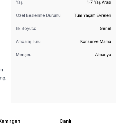
Yaş
:
1-7 Yaş Arası
Özel Beslenme Durumu
:
Tüm Yaşam Evreleri
Irk Boyutu
:
Genel
Ambalaj Türü
:
Konserve Mama
Menşei
:
Almanya
em
mg.
Kemirgen
Canlı