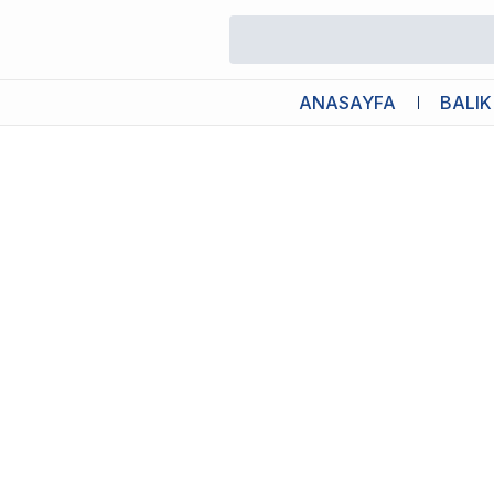
/
Yetişkin Konservesi
/
Animonda Etli Ve Ördekli Köpek Konserves
ANASAYFA
BALIK