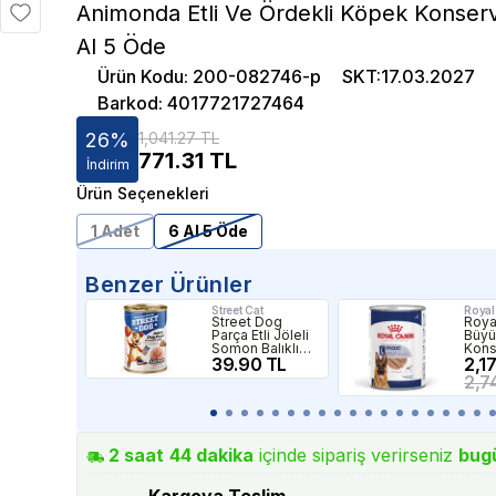
Animonda Etli Ve Ördekli Köpek Konser
Al 5 Öde
Ürün Kodu
:
200-082746-p
SKT
:
17.03.2027
Barkod
:
4017721727464
26
%
1,041.27 TL
771.31
TL
İndirim
Ürün Seçenekleri
1 Adet
6 Al 5 Öde
Benzer Ürünler
Street Cat
Royal
Street Dog
Roya
Parça Etli Jöleli
Büyü
Somon Balıklı
Kons
Konserve
39.90 TL
Köp
2,1
Yetişkin Köpek
410gr
2,7
Maması 400gr
2
saat
44
dakika
içinde sipariş verirseniz
bug