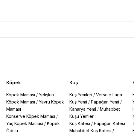
 Al 5 Öde Ürün Yorumları
Köpek
Kuş
Köpek Maması
/
Yetişkin
Kuş Yemleri
/
Versele Laga
Köpek Maması
/
Yavru Köpek
Kuş Yemi
/
Papağan Yemi
/
Maması
Kanarya Yemi
/
Muhabbet
Konserve Köpek Maması
/
Kuşu Yemleri
Yaş Köpek Maması
/
Köpek
Kuş Kafesi
/
Papağan Kafesi
Ödülü
Muhabbet Kuş Kafesi
/