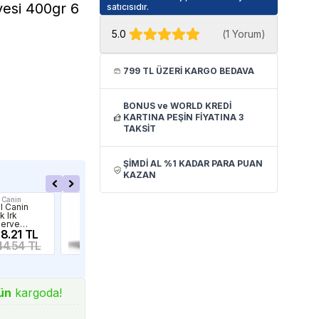
vesi 400gr 6
satıcısıdır.
5.0
(
1 Yorum
)
799 TL ÜZERİ KARGO BEDAVA
BONUS ve WORLD KREDİ
KARTINA PEŞİN FİYATINA 3
TAKSİT
ŞİMDİ AL %1 KADAR PARA PUAN
KAZAN
 Canin
LaVital
Hill'
l Canin
LaVital Sığır Etli
Hill
k Irk
Yaş Yetişkin
Ko
erve
Köpek Maması
Yet
ek Maması
78.21 TL
395gr
124.90 TL
Ma
25
 12li Paket
44.54 TL
147.38 TL
33
ün
kargoda!