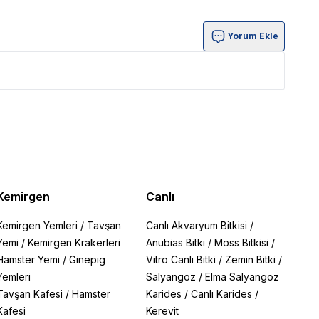
Yorum Ekle
Kemirgen
Canlı
Kemirgen Yemleri
/
Tavşan
Canlı Akvaryum Bitkisi
/
Yemi
/
Kemirgen Krakerleri
Anubias Bitki
/
Moss Bitkisi
/
Hamster Yemi
/
Ginepig
Vitro Canlı Bitki
/
Zemin Bitki
/
Yemleri
Salyangoz
/
Elma Salyangoz
Tavşan Kafesi
/
Hamster
Karides
/
Canlı Karides
/
Kafesi
Kerevit