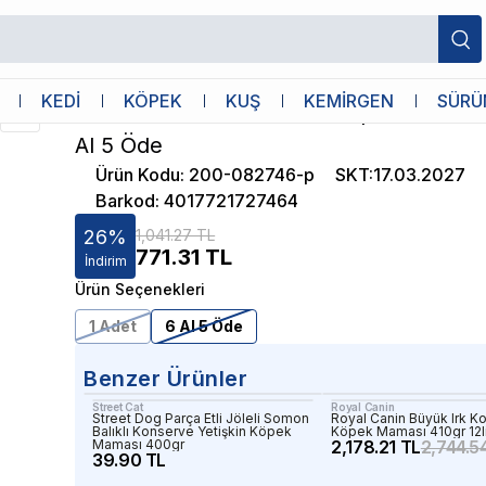
i 400gr 6 Al 5 Öde
Animonda
KEDİ
KÖPEK
KUŞ
KEMİRGEN
SÜRÜ
Animonda Etli Ve Ördekli Köpek Konser
Al 5 Öde
Ürün Kodu
:
200-082746-p
SKT
:
17.03.2027
Barkod
:
4017721727464
26
%
1,041.27 TL
771.31
TL
İndirim
Ürün Seçenekleri
1 Adet
6 Al 5 Öde
Benzer Ürünler
Street Cat
Royal Canin
Street Dog Parça Etli Jöleli Somon
Royal Canin Büyük Irk K
Balıklı Konserve Yetişkin Köpek
Köpek Maması 410gr 12l
Maması 400gr
2,178.21 TL
2,744.5
39.90 TL