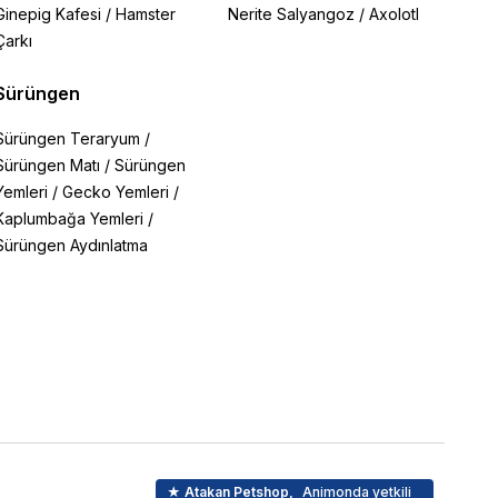
Ginepig Kafesi
/
Hamster
Nerite Salyangoz
/
Axolotl
Çarkı
Sürüngen
Sürüngen Teraryum
/
Sürüngen Matı
/
Sürüngen
Yemleri
/
Gecko Yemleri
/
Kaplumbağa Yemleri
/
Sürüngen Aydınlatma
★ Atakan Petshop,
Animonda yetkili