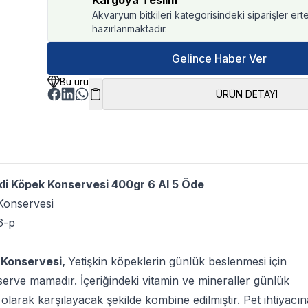
Kargoya Teslim
Akvaryum bitkileri kategorisindeki siparişler ert
hazırlanmaktadır.
Gelince Haber Ver
Bu üründen kazancınız
269.96 TL
ÜRÜN DETAYI
li Köpek Konservesi 400gr 6 Al 5 Öde
onservesi
6-p
Konservesi,
Yetişkin köpeklerin günlük beslenmesi için
serve mamadır. İçeriğindeki vitamin ve mineraller günlük
 olarak karşılayacak şekilde kombine edilmiştir. Pet ihtiyacın