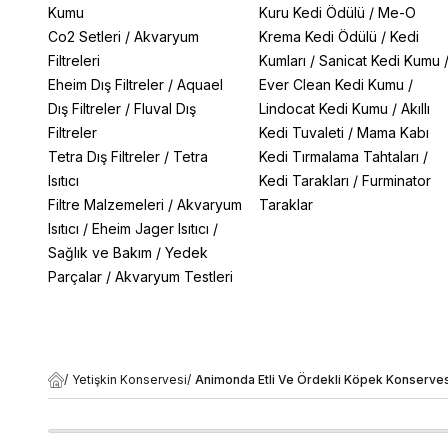
Kumu
Kuru Kedi Ödülü
/
Me-O
Co2 Setleri
/
Akvaryum
Krema Kedi Ödülü
/
Kedi
Filtreleri
Kumları
/
Sanicat Kedi Kumu
Eheim Dış Filtreler
/
Aquael
Ever Clean Kedi Kumu
/
Dış Filtreler
/
Fluval Dış
Lindocat Kedi Kumu
/
Akıllı
Filtreler
Kedi Tuvaleti
/
Mama Kabı
Tetra Dış Filtreler
/
Tetra
Kedi Tırmalama Tahtaları
/
Isıtıcı
Kedi Tarakları
/
Furminator
Filtre Malzemeleri
/
Akvaryum
Taraklar
Isıtıcı
/
Eheim Jager Isıtıcı
/
Sağlık ve Bakım
/
Yedek
Parçalar
/
Akvaryum Testleri
/
Yetişkin Konservesi
/
Animonda Etli Ve Ördekli Köpek Konserves