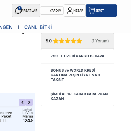
2
FIRSATLAR
YARDIM
HESAP
SEPET
★ Atakan Petshop,
Animonda yetkili
NGEN
CANLI BİTKİ
vesi 400gr 6
satıcısıdır.
5.0
(
1 Yorum
)
799 TL ÜZERİ KARGO BEDAVA
BONUS ve WORLD KREDİ
KARTINA PEŞİN FİYATINA 3
TAKSİT
ŞİMDİ AL %1 KADAR PARA PUAN
KAZAN
LaVital
Hill's
onserve
LaVital Sığır Etli Yaş Yetişkin Köpek
Hills Biftekli Konserve Yet
i Paket
Maması 395gr
Köpek Maması 370gr
4 TL
124.90 TL
147.38 TL
258.87 TL
336.53 T