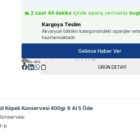
2
saat
44
dakika
içinde sipariş verirseniz
bug
Kargoya Teslim
Akvaryum bitkileri kategorisindeki siparişler ert
hazırlanmaktadır.
Gelince Haber Ver
Bu üründen kazancınız
269.96 TL
ÜRÜN DETAYI
li Köpek Konservesi 400gr 6 Al 5 Öde
onservesi
6-p