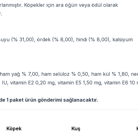
rlanmıştır. Köpekler için ara öğün veya ödül olarak
.
 suyu (% 31,00), ördek (% 8,00), hindi (% 8,00), kalsiyum
 ham yağ % 7,00, ham selüloz % 0,50, ham kül % 1,80, n
IU, vitamin E2 0,20 mg, vitamin E5 1,50 mg, vitamin E6 10 
rde 1 paket ürün gönderimi sağlanacaktır.
Köpek
Kuş