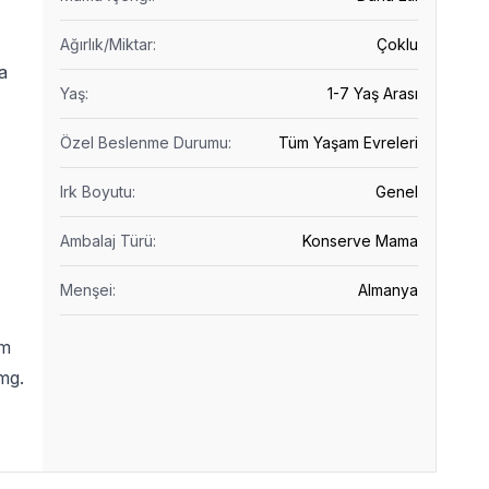
Ağırlık/Miktar
:
Çoklu
a
Yaş
:
1-7 Yaş Arası
Özel Beslenme Durumu
:
Tüm Yaşam Evreleri
Irk Boyutu
:
Genel
Ambalaj Türü
:
Konserve Mama
Menşei
:
Almanya
em
mg.