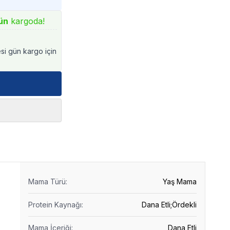
ün
kargoda!
esi gün kargo için
Mama Türü
:
Yaş Mama
Protein Kaynağı
:
Dana Etli;Ördekli
Mama İçeriği
:
Dana Etli