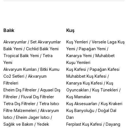
Balık
Kuş
Akvaryumlar
/
Set Akvaryumlar
Kuş Yemleri
/
Versele Laga Kuş
Balık Yemi
/
Cichlid Balık Yemi
Yemi
/
Papağan Yemi
/
Tropical Balık Yemi
/
Tetra
Kanarya Yemi
/
Muhabbet
Yemi
Kuşu Yemleri
Akvaryum Kumları
/
Bitki Kumu
Kuş Kafesi
/
Papağan Kafesi
Co2 Setleri
/
Akvaryum
Muhabbet Kuş Kafesi
/
Filtreleri
Kanarya Kuş Kafesi
/
Kuş
Eheim Dış Filtreler
/
Aquael Dış
Oyuncakları
/
Kuş Tünekleri
/
Filtreler
/
Fluval Dış Filtreler
Kuş Mamaları
Tetra Dış Filtreler
/
Tetra Isıtıcı
Kuş Aksesuarları
/
Kuş Krakeri
Filtre Malzemeleri
/
Akvaryum
Kuş Banyoluğu
/
Doğal Dal
Isıtıcı
/
Eheim Jager Isıtıcı
/
Darı
Sağlık ve Bakım
/
Yedek
Ferplast Kuş Kafesi
/
Dayang