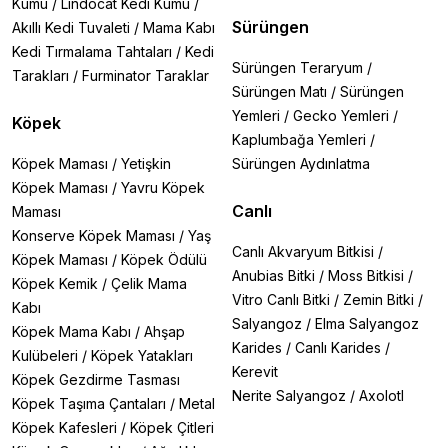
Kumu
/
Lindocat Kedi Kumu
/
Sürüngen
Akıllı Kedi Tuvaleti
/
Mama Kabı
Kedi Tırmalama Tahtaları
/
Kedi
Sürüngen Teraryum
/
Tarakları
/
Furminator Taraklar
Sürüngen Matı
/
Sürüngen
Yemleri
/
Gecko Yemleri
/
Köpek
Kaplumbağa Yemleri
/
Köpek Maması
/
Yetişkin
Sürüngen Aydınlatma
Köpek Maması
/
Yavru Köpek
Canlı
Maması
Konserve Köpek Maması
/
Yaş
Canlı Akvaryum Bitkisi
/
Köpek Maması
/
Köpek Ödülü
Anubias Bitki
/
Moss Bitkisi
/
Köpek Kemik
/
Çelik Mama
Vitro Canlı Bitki
/
Zemin Bitki
/
Kabı
Salyangoz
/
Elma Salyangoz
Köpek Mama Kabı
/
Ahşap
Karides
/
Canlı Karides
/
Kulübeleri
/
Köpek Yatakları
Kerevit
Köpek Gezdirme Tasması
Nerite Salyangoz
/
Axolotl
Köpek Taşıma Çantaları
/
Metal
Köpek Kafesleri
/
Köpek Çitleri