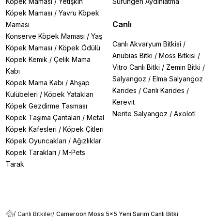
Köpek Maması
/
Yetişkin
Sürüngen Aydınlatma
Köpek Maması
/
Yavru Köpek
Canlı
Maması
Konserve Köpek Maması
/
Yaş
Canlı Akvaryum Bitkisi
/
Köpek Maması
/
Köpek Ödülü
Anubias Bitki
/
Moss Bitkisi
/
Köpek Kemik
/
Çelik Mama
Vitro Canlı Bitki
/
Zemin Bitki
/
Kabı
Salyangoz
/
Elma Salyangoz
Köpek Mama Kabı
/
Ahşap
Karides
/
Canlı Karides
/
Kulübeleri
/
Köpek Yatakları
Kerevit
Köpek Gezdirme Tasması
Nerite Salyangoz
/
Axolotl
Köpek Taşıma Çantaları
/
Metal
Köpek Kafesleri
/
Köpek Çitleri
Köpek Oyuncakları
/
Ağızlıklar
Köpek Tarakları
/
M-Pets
Tarak
/
Canlı Bitkiler
/
Cameroon Moss 5x5 Yeni Sarım Canlı Bitki