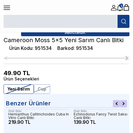
2
/
Canlı Bitkiler
/
Cameroon Moss 5x5 Yeni Sarım Canlı Bitki
★ Atakan Petshop,
İthâl Bitki yetkili
satıcısıdır.
Cameroon Moss 5x5 Yeni Sarım Canlı Bitki
Ürün Kodu
:
951534
Barkod
:
951534
49.90
TL
Ürün Seçenekleri
Yeni Sarım
Cup
Benzer Ürünler
İthâl Bitki
İthâl Bitki
Hemianthus Callitrichoides Cuba In
Echinodorus Fancy Twist Saksı
Vitro Canlı Bitki
Canlı Bitki
219.90 TL
139.90 TL