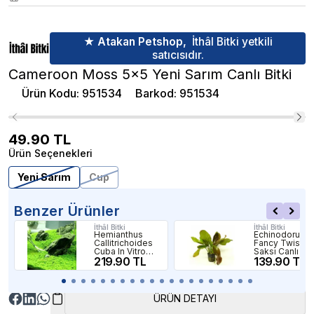
★ Atakan Petshop,
İthâl Bitki yetkili
satıcısıdır.
Cameroon Moss 5x5 Yeni Sarım Canlı Bitki
Ürün Kodu
:
951534
Barkod
:
951534
49.90
TL
Ürün Seçenekleri
Yeni Sarım
Cup
Benzer Ürünler
İthâl Bitki
İthâl Bitki
Hemianthus
Echinodorus
Callitrichoides
Fancy Twist
Cuba In Vitro
Saksı Canlı Bit
Canlı Bitki
219.90 TL
139.90 TL
ÜRÜN DETAYI