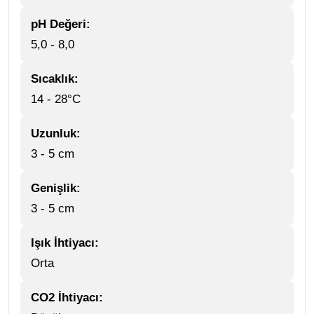
pH Değeri:
5,0 - 8,0
Sıcaklık:
14 - 28°C
Uzunluk:
3 - 5 cm
Genişlik:
3 - 5 cm
Işık İhtiyacı:
Orta
CO2 İhtiyacı: