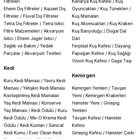
Filtreleri
Kanarya Kuş Kafesi
/
Kuş
Eheim Dış Filtreler
/
Aquael Dış
Oyuncakları
/
Kuş Tünekleri
/
Filtreler
/
Fluval Dış Filtreler
Kuş Mamaları
Tetra Dış Filtreler
/
Tetra Isıtıcı
Kuş Aksesuarları
/
Kuş Krakeri
Filtre Malzemeleri
/
Akvaryum
Kuş Banyoluğu
/
Doğal Dal
Isıtıcı
/
Eheim Jager Isıtıcı
/
Darı
Sağlık ve Bakım
/
Yedek
Ferplast Kuş Kafesi
/
Dayang
Parçalar
/
Akvaryum Testleri
Papağan Kafesi
/
Kuş Sağlığı
Vision Kuş Kafesi
/
Gaga Taşı
Kedi
Kemirgen
Kuru Kedi Maması
/
Yavru Kedi
Maması
/
Yetişkin Kedi Maması
Kemirgen Yemleri
/
Tavşan
Kısırlaştırılmış Kedi Mamaları
Yemi
/
Kemirgen Krakerleri
Yaş Kedi Maması
/
Konserve
Hamster Yemi
/
Ginepig
Yaş Maması
/
Kedi Ödülü
/
Kuru
Yemleri
Kedi Ödülü
/
Me-O Krema Kedi
Tavşan Kafesi
/
Hamster
Ödülü
/
Kedi Kumları
/
Sanicat
Kafesi
Kedi Kumu
/
Ever Clean Kedi
Ginepig Kafesi
/
Hamster Çarkı