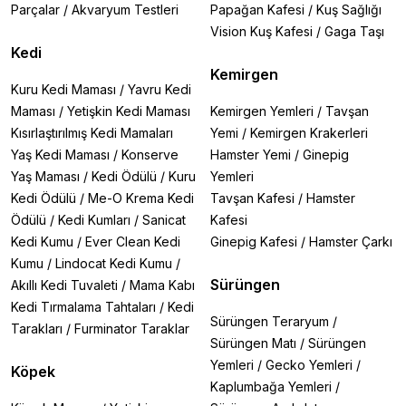
Parçalar
/
Akvaryum Testleri
Papağan Kafesi
/
Kuş Sağlığı
Vision Kuş Kafesi
/
Gaga Taşı
Kedi
Kemirgen
Kuru Kedi Maması
/
Yavru Kedi
Maması
/
Yetişkin Kedi Maması
Kemirgen Yemleri
/
Tavşan
Kısırlaştırılmış Kedi Mamaları
Yemi
/
Kemirgen Krakerleri
Yaş Kedi Maması
/
Konserve
Hamster Yemi
/
Ginepig
Yaş Maması
/
Kedi Ödülü
/
Kuru
Yemleri
Kedi Ödülü
/
Me-O Krema Kedi
Tavşan Kafesi
/
Hamster
Ödülü
/
Kedi Kumları
/
Sanicat
Kafesi
Kedi Kumu
/
Ever Clean Kedi
Ginepig Kafesi
/
Hamster Çarkı
Kumu
/
Lindocat Kedi Kumu
/
Sürüngen
Akıllı Kedi Tuvaleti
/
Mama Kabı
Kedi Tırmalama Tahtaları
/
Kedi
Sürüngen Teraryum
/
Tarakları
/
Furminator Taraklar
Sürüngen Matı
/
Sürüngen
Yemleri
/
Gecko Yemleri
/
Köpek
Kaplumbağa Yemleri
/