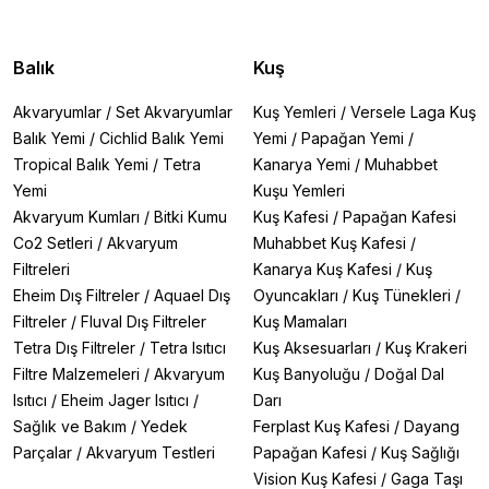
Balık
Kuş
Akvaryumlar
/
Set Akvaryumlar
Kuş Yemleri
/
Versele Laga Kuş
Balık Yemi
/
Cichlid Balık Yemi
Yemi
/
Papağan Yemi
/
Tropical Balık Yemi
/
Tetra
Kanarya Yemi
/
Muhabbet
Yemi
Kuşu Yemleri
Akvaryum Kumları
/
Bitki Kumu
Kuş Kafesi
/
Papağan Kafesi
Co2 Setleri
/
Akvaryum
Muhabbet Kuş Kafesi
/
Filtreleri
Kanarya Kuş Kafesi
/
Kuş
Eheim Dış Filtreler
/
Aquael Dış
Oyuncakları
/
Kuş Tünekleri
/
Filtreler
/
Fluval Dış Filtreler
Kuş Mamaları
Tetra Dış Filtreler
/
Tetra Isıtıcı
Kuş Aksesuarları
/
Kuş Krakeri
Filtre Malzemeleri
/
Akvaryum
Kuş Banyoluğu
/
Doğal Dal
Isıtıcı
/
Eheim Jager Isıtıcı
/
Darı
Sağlık ve Bakım
/
Yedek
Ferplast Kuş Kafesi
/
Dayang
Parçalar
/
Akvaryum Testleri
Papağan Kafesi
/
Kuş Sağlığı
Vision Kuş Kafesi
/
Gaga Taşı