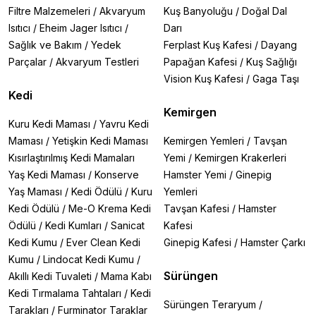
Filtre Malzemeleri
/
Akvaryum
Kuş Banyoluğu
/
Doğal Dal
Isıtıcı
/
Eheim Jager Isıtıcı
/
Darı
Sağlık ve Bakım
/
Yedek
Ferplast Kuş Kafesi
/
Dayang
Parçalar
/
Akvaryum Testleri
Papağan Kafesi
/
Kuş Sağlığı
Vision Kuş Kafesi
/
Gaga Taşı
Kedi
Kemirgen
Kuru Kedi Maması
/
Yavru Kedi
Maması
/
Yetişkin Kedi Maması
Kemirgen Yemleri
/
Tavşan
Kısırlaştırılmış Kedi Mamaları
Yemi
/
Kemirgen Krakerleri
Yaş Kedi Maması
/
Konserve
Hamster Yemi
/
Ginepig
Yaş Maması
/
Kedi Ödülü
/
Kuru
Yemleri
Kedi Ödülü
/
Me-O Krema Kedi
Tavşan Kafesi
/
Hamster
Ödülü
/
Kedi Kumları
/
Sanicat
Kafesi
Kedi Kumu
/
Ever Clean Kedi
Ginepig Kafesi
/
Hamster Çarkı
Kumu
/
Lindocat Kedi Kumu
/
Sürüngen
Akıllı Kedi Tuvaleti
/
Mama Kabı
Kedi Tırmalama Tahtaları
/
Kedi
Sürüngen Teraryum
/
Tarakları
/
Furminator Taraklar