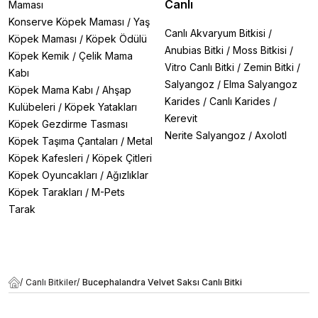
Canlı
Maması
Konserve Köpek Maması
/
Yaş
Canlı Akvaryum Bitkisi
/
Köpek Maması
/
Köpek Ödülü
Anubias Bitki
/
Moss Bitkisi
/
Köpek Kemik
/
Çelik Mama
Vitro Canlı Bitki
/
Zemin Bitki
/
Kabı
Salyangoz
/
Elma Salyangoz
Köpek Mama Kabı
/
Ahşap
Karides
/
Canlı Karides
/
Kulübeleri
/
Köpek Yatakları
Kerevit
Köpek Gezdirme Tasması
Nerite Salyangoz
/
Axolotl
Köpek Taşıma Çantaları
/
Metal
Köpek Kafesleri
/
Köpek Çitleri
Köpek Oyuncakları
/
Ağızlıklar
Köpek Tarakları
/
M-Pets
Tarak
/
Canlı Bitkiler
/
Bucephalandra Velvet Saksı Canlı Bitki