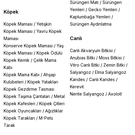
Sürüngen Matı
/
Sürüngen
Yemleri
/
Gecko Yemleri
/
Köpek
Kaplumbağa Yemleri
/
Köpek Maması
/
Yetişkin
Sürüngen Aydınlatma
Köpek Maması
/
Yavru Köpek
Canlı
Maması
Konserve Köpek Maması
/
Yaş
Canlı Akvaryum Bitkisi
/
Köpek Maması
/
Köpek Ödülü
Anubias Bitki
/
Moss Bitkisi
/
Köpek Kemik
/
Çelik Mama
Vitro Canlı Bitki
/
Zemin Bitki
/
Kabı
Salyangoz
/
Elma Salyangoz
Köpek Mama Kabı
/
Ahşap
Karides
/
Canlı Karides
/
Kulübeleri
/
Köpek Yatakları
Kerevit
Köpek Gezdirme Tasması
Nerite Salyangoz
/
Axolotl
Köpek Taşıma Çantaları
/
Metal
Köpek Kafesleri
/
Köpek Çitleri
Köpek Oyuncakları
/
Ağızlıklar
Köpek Tarakları
/
M-Pets
Tarak