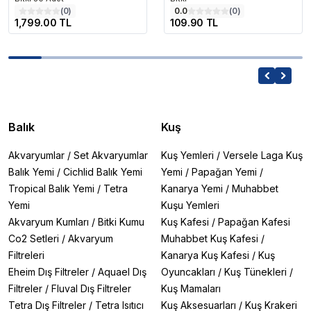
(
0
)
0.0
(
0
)
1,799.00 TL
109.90 TL
Balık
Kuş
Akvaryumlar
/
Set Akvaryumlar
Kuş Yemleri
/
Versele Laga Kuş
Balık Yemi
/
Cichlid Balık Yemi
Yemi
/
Papağan Yemi
/
Tropical Balık Yemi
/
Tetra
Kanarya Yemi
/
Muhabbet
Yemi
Kuşu Yemleri
Akvaryum Kumları
/
Bitki Kumu
Kuş Kafesi
/
Papağan Kafesi
Co2 Setleri
/
Akvaryum
Muhabbet Kuş Kafesi
/
Filtreleri
Kanarya Kuş Kafesi
/
Kuş
Eheim Dış Filtreler
/
Aquael Dış
Oyuncakları
/
Kuş Tünekleri
/
Filtreler
/
Fluval Dış Filtreler
Kuş Mamaları
Tetra Dış Filtreler
/
Tetra Isıtıcı
Kuş Aksesuarları
/
Kuş Krakeri