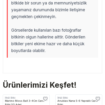
bitkide bir sorun ya da memnuniyetsizlik
yaşamanız durumunda bizimle iletişime
geçmekten çekinmeyin.
Görsellerde kullanılan bazı fotoğraflar
bitkinin olgun hallerine aittir. Gönderilen
bitkiler yeni ekime hazır ve daha küçük
boyutlarda olabilir.
.
.
Ürünlerimizi Keşfet!
İthâl Bitki
İthâl Bitki
Marimo Moss Ball 3-4Cm Canlı
Anubias Nana 5-6 Yapraklı Canlı
Bitki 50 Adet
Bitki