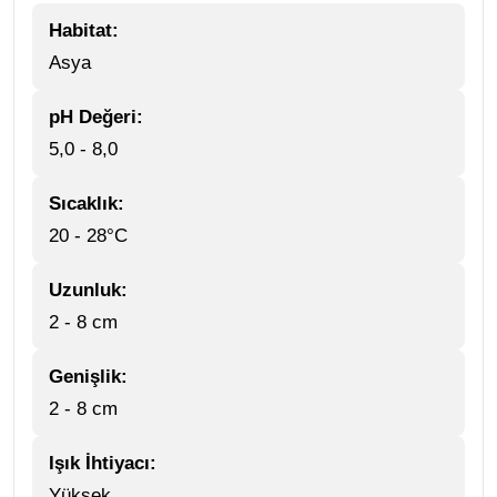
Habitat:
Asya
pH Değeri:
5,0 - 8,0
Sıcaklık:
20 - 28°C
Uzunluk:
2 - 8 cm
Genişlik:
2 - 8 cm
Işık İhtiyacı:
Yüksek