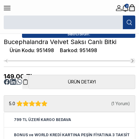
2
/
Canlı Bitkiler
/
Bucephalandra Velvet Saksı Canlı Bitki
★ Atakan Petshop,
İthâl Bitki yetkili
satıcısıdır.
Bucephalandra Velvet Saksı Canlı Bitki
Ürün Kodu
:
951498
Barkod
:
951498
149.00
TL
ÜRÜN DETAYI
5.0
(
1 Yorum
)
799 TL ÜZERİ KARGO BEDAVA
BONUS ve WORLD KREDİ KARTINA PEŞİN FİYATINA 3 TAKSİT