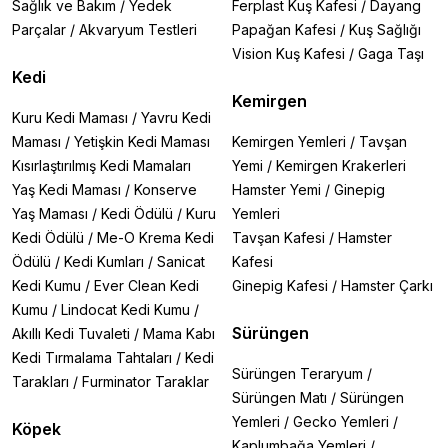
Sağlık ve Bakım
/
Yedek
Ferplast Kuş Kafesi
/
Dayang
Parçalar
/
Akvaryum Testleri
Papağan Kafesi
/
Kuş Sağlığı
Vision Kuş Kafesi
/
Gaga Taşı
Kedi
Kemirgen
Kuru Kedi Maması
/
Yavru Kedi
Maması
/
Yetişkin Kedi Maması
Kemirgen Yemleri
/
Tavşan
Kısırlaştırılmış Kedi Mamaları
Yemi
/
Kemirgen Krakerleri
Yaş Kedi Maması
/
Konserve
Hamster Yemi
/
Ginepig
Yaş Maması
/
Kedi Ödülü
/
Kuru
Yemleri
Kedi Ödülü
/
Me-O Krema Kedi
Tavşan Kafesi
/
Hamster
Ödülü
/
Kedi Kumları
/
Sanicat
Kafesi
Kedi Kumu
/
Ever Clean Kedi
Ginepig Kafesi
/
Hamster Çarkı
Kumu
/
Lindocat Kedi Kumu
/
Sürüngen
Akıllı Kedi Tuvaleti
/
Mama Kabı
Kedi Tırmalama Tahtaları
/
Kedi
Sürüngen Teraryum
/
Tarakları
/
Furminator Taraklar
Sürüngen Matı
/
Sürüngen
Yemleri
/
Gecko Yemleri
/
Köpek
Kaplumbağa Yemleri
/