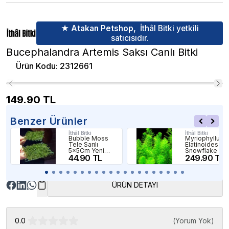
★ Atakan Petshop,
İthâl Bitki yetkili
satıcısıdır.
Bucephalandra Artemis Saksı Canlı Bitki
Ürün Kodu
:
2312661
149.90
TL
Benzer Ürünler
İthâl Bitki
İthâl Bitki
Bubble Moss
Myriophyllum
Tele Sarılı
Elatinoides
5x5Cm Yeni
Snowflake In
Sarım Canlı Bitki
44.90 TL
Vitro Canlı Bitk
249.90 TL
ÜRÜN DETAYI
0.0
(
Yorum Yok
)