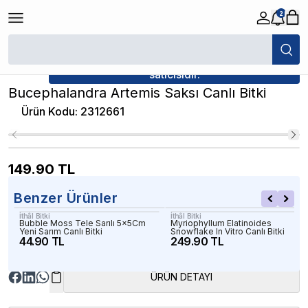
2
/
Canlı Bitkiler
/
Bucephalandra Artemis Saksı Canlı Bitki
★ Atakan Petshop,
İthâl Bitki yetkili
satıcısıdır.
Bucephalandra Artemis Saksı Canlı Bitki
Ürün Kodu
:
2312661
149.90
TL
Benzer Ürünler
İthâl Bitki
İthâl Bitki
Bubble Moss Tele Sarılı 5x5Cm
Myriophyllum Elatinoides
Yeni Sarım Canlı Bitki
Snowflake In Vitro Canlı Bitki
44.90 TL
249.90 TL
ÜRÜN DETAYI