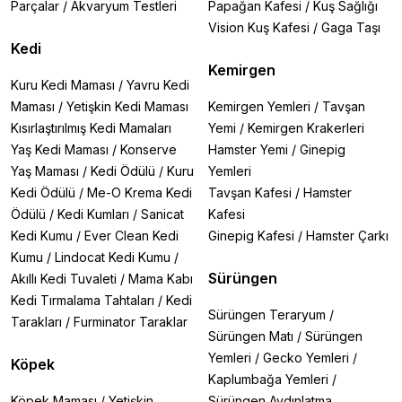
Parçalar
/
Akvaryum Testleri
Papağan Kafesi
/
Kuş Sağlığı
Vision Kuş Kafesi
/
Gaga Taşı
Kedi
Kemirgen
Kuru Kedi Maması
/
Yavru Kedi
Maması
/
Yetişkin Kedi Maması
Kemirgen Yemleri
/
Tavşan
Kısırlaştırılmış Kedi Mamaları
Yemi
/
Kemirgen Krakerleri
Yaş Kedi Maması
/
Konserve
Hamster Yemi
/
Ginepig
Yaş Maması
/
Kedi Ödülü
/
Kuru
Yemleri
Kedi Ödülü
/
Me-O Krema Kedi
Tavşan Kafesi
/
Hamster
Ödülü
/
Kedi Kumları
/
Sanicat
Kafesi
Kedi Kumu
/
Ever Clean Kedi
Ginepig Kafesi
/
Hamster Çarkı
Kumu
/
Lindocat Kedi Kumu
/
Sürüngen
Akıllı Kedi Tuvaleti
/
Mama Kabı
Kedi Tırmalama Tahtaları
/
Kedi
Sürüngen Teraryum
/
Tarakları
/
Furminator Taraklar
Sürüngen Matı
/
Sürüngen
Yemleri
/
Gecko Yemleri
/
Köpek
Kaplumbağa Yemleri
/
Köpek Maması
/
Yetişkin
Sürüngen Aydınlatma