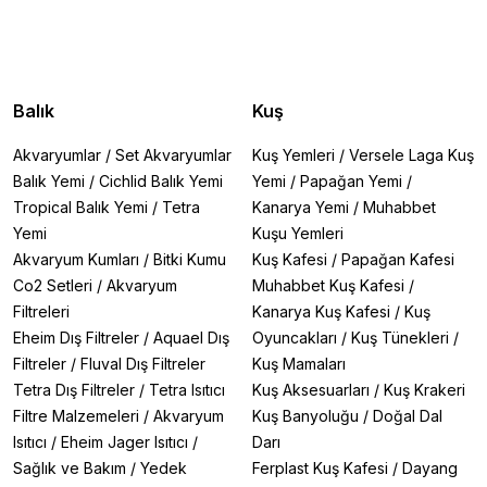
Balık
Kuş
Akvaryumlar
/
Set Akvaryumlar
Kuş Yemleri
/
Versele Laga Kuş
Balık Yemi
/
Cichlid Balık Yemi
Yemi
/
Papağan Yemi
/
Tropical Balık Yemi
/
Tetra
Kanarya Yemi
/
Muhabbet
Yemi
Kuşu Yemleri
Akvaryum Kumları
/
Bitki Kumu
Kuş Kafesi
/
Papağan Kafesi
Co2 Setleri
/
Akvaryum
Muhabbet Kuş Kafesi
/
Filtreleri
Kanarya Kuş Kafesi
/
Kuş
Eheim Dış Filtreler
/
Aquael Dış
Oyuncakları
/
Kuş Tünekleri
/
Filtreler
/
Fluval Dış Filtreler
Kuş Mamaları
Tetra Dış Filtreler
/
Tetra Isıtıcı
Kuş Aksesuarları
/
Kuş Krakeri
Filtre Malzemeleri
/
Akvaryum
Kuş Banyoluğu
/
Doğal Dal
Isıtıcı
/
Eheim Jager Isıtıcı
/
Darı
Sağlık ve Bakım
/
Yedek
Ferplast Kuş Kafesi
/
Dayang