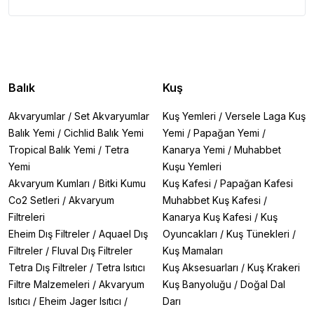
Balık
Kuş
Akvaryumlar
/
Set Akvaryumlar
Kuş Yemleri
/
Versele Laga Kuş
Balık Yemi
/
Cichlid Balık Yemi
Yemi
/
Papağan Yemi
/
Tropical Balık Yemi
/
Tetra
Kanarya Yemi
/
Muhabbet
Yemi
Kuşu Yemleri
Akvaryum Kumları
/
Bitki Kumu
Kuş Kafesi
/
Papağan Kafesi
Co2 Setleri
/
Akvaryum
Muhabbet Kuş Kafesi
/
Filtreleri
Kanarya Kuş Kafesi
/
Kuş
Eheim Dış Filtreler
/
Aquael Dış
Oyuncakları
/
Kuş Tünekleri
/
Filtreler
/
Fluval Dış Filtreler
Kuş Mamaları
Tetra Dış Filtreler
/
Tetra Isıtıcı
Kuş Aksesuarları
/
Kuş Krakeri
Filtre Malzemeleri
/
Akvaryum
Kuş Banyoluğu
/
Doğal Dal
Isıtıcı
/
Eheim Jager Isıtıcı
/
Darı