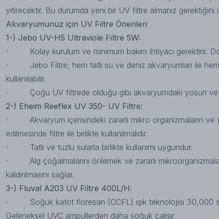
yitirecektir. Bu durumda yeni bir UV filtre almanız gerektiğini
Akvaryumunuz için UV Filtre Önerileri
1-) Jebo UV-H5 Ultraviole Filtre 5W:
· Kolay kurulum ve minimum bakım ihtiyacı gerektirir. Dolay
· Jebo Filtre; hem tatlı su ve deniz akvaryumları ile hem
kullanılabilir.
· Çoğu UV filtrede olduğu gibi akvaryumdaki yosun ve a
2-) Eheim Reeflex UV 350- UV Filtre:
· Akvaryum içerisindeki zararlı mikro organizmaların ve y
edilmesinde filtre ile birlikte kullanılmalıdır.
· Tatlı ve tuzlu sularla birlikte kullanımı uygundur.
· Alg çoğalmalarını önlemek ve zararlı mikroorganizmaları
kaldırılmasını sağlar.
3-) Fluval A203 UV Filtre 400L/H:
· Soğuk katot floresan (CCFL) ışık teknolojisi 30,000 sa
Geleneksel UVC ampullerden daha soğuk çalışır