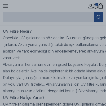
2
Akvaryumda Uv Filtre Kullanımı
19 Ekim 2023 09:46
UV Filtre Nedir?
Öncelikle UV ışınlarından söz edelim. Bu ışınlar güneşten g
ışınlardır. Akvaryuma yansıdığı takdirde ışık patlamalarına ve
açabilir. Ve fark edilmediği için engellenemeyerek akvaryum d
zarar verir.
Akvaryumlar her zaman evin en güzel köşesine koyulur. Bu y
alan bölgelerdir. Aksi halde kapkaranlık bir odada kimse ak
Dolayısıyla gün ışığına maruz kalmak akvaryumlar için kaçın
bir yolu var! UV filtreler... Akvaryumlarınız için UV filtre kullan
akvaryumunuzun görüntü dengesini korur. ( Bkz:
Akvaryumda 
UV Filtre Ne İşe Yarar
?
UV filtreler çalışma prensiplerinden dolayı UV ışınlarını kırm