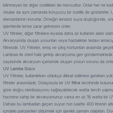
bilinmeyen bir diğer özellikleri de mevcuttur. Onlar her ne kad
olsalar da aynı zamanda koruyucu bir özellik de gösterirler. U
elemanlarının korurlar. Örneğin lensiniz suya düştüğünde, on
işlemlerde lense zarar gelmesini önler.
UV filtreler, diğer filtrelere kıyasla daha az kullanım alanı olan 
Akvaryumda oluşan yosunları veya hastalıkları tedavi amacıy
filtresidir. UV Filtreler, emiş ve çıkış hortumları arasında g
Lambası ile steril hale getirip akvaryuma geri göndermektedir.
sayesinde akvaryum içerisinde oluşan yosun sorunu da önle
UV Lamba Gücü
UV Filtreler, kullanılırken oldukça dikkat edilmesi gereken yü
filtreler arasındadır. Dolayısıyla bir UV
filtre
tercihinde bulun
göre doğru sterilizasyonu sağlayabilecek watta tercih yapmal
hacmine sahip bir akvaryumunuz varsa en az 18 watta bir UV 
Dahası bu lambadan geçen suyun hızı saatte 400 litrenin altın
içindeki patojenleri öldürmek için gerekli zamanı olabilsin. Do