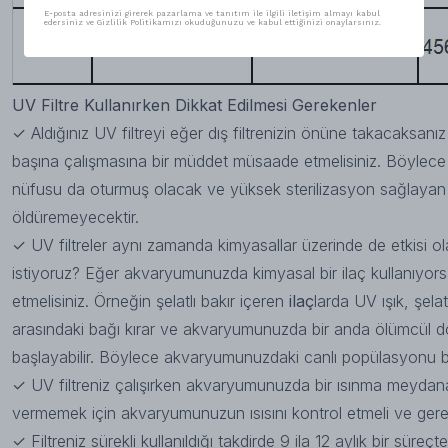
E-posta adresinizi girerek pazarlama ve tanıtım ile ilgili iletişim almayı kabul
edersiniz ve Gizlilik Politikamızı okuduğunuzu ve kabul ettiğinizi onaylarsınız.
UV Filtre Kullanırken Dikkat Edilmesi Gerekenler
✓
Aldığınız UV filtreyi eğer dış filtrenizin önüne takacaksanız 
başına çalışmasına bir müddet müsaade etmelisiniz. Böylece 
nüfusu da oturmuş olacak ve yüksek sterilizasyon sağlayan UV 
öldüremeyecektir.
✓
UV filtreler aynı zamanda kimyasallar üzerinde de etkisi ola
istiyoruz? Eğer akvaryumunuzda kimyasal bir ilaç kullanıyorsa
etmelisiniz. Örneğin şelatlı bakır içeren
ilaç
larda UV ışık, şel
arasındaki bağı kırar ve akvaryumunuzda bir anda ölümcül d
başlayabilir. Böylece akvaryumunuzdaki canlı popülasyonu b
✓
UV filtreniz çalışırken akvaryumunuzda bir ısınma meydana g
vermemek için akvaryumunuzun ısısını kontrol etmeli ve gere
✓
Filtreniz sürekli kullanıldığı takdirde 9 ila 12 aylık bir süreç