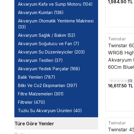
1,984.90 TL
Akvaryum Kafa ve Sump Motoru
(
104
)
Akvaryum Kumları
(
138
)
Akvaryum Otomatik Yemleme Makinesi
(
33
)
Akvaryum Sağlık / Bakım
(
52
)
Twinstar
Kargo Bedava
Akvaryum Soğutucu ve Fan
(
7
)
Twinstar 6
Akvaryum Su Düzenleyiciler
(
203
)
WRGB High 
Akvaryum L
Akvaryum Testleri
(
37
)
60Cm Bluet
Akvaryum Yedek Parçalar
(
168
)
Balık Yemleri
(
787
)
(
0
)
Bitki Ve Co2 Ekipmanları
(
397
)
16,617.50 TL
Filtre Malzemeleri
(
301
)
Filtreler
(
470
)
Tuzlu Su Akvaryum Ürünleri
(
40
)
Twinstar
Türe Göre Yemler
Kargo Bedava
Twinstar 4