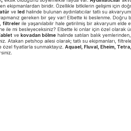
aç eksik olduğunu söylemekte fayda var.
Aydınlatıcılar
akva
 ekipmanlardan biridir. Özellikle bitkilerin gelişimi için doğ
atür
ve
led
halinde bulunan aydınlatıcılar tatlı su akvaryuml
apmanız gereken bir şey var! Elbette ki beslenme. Doğru bi
r,
filtreler
ile yaşanılabilir hale getirilmiş bir akvaryum elde e
 ne ile mi besleyeceksiniz? Elbette ki onlar için özel olarak 
ablet
ve
kovadan bölme
halinde satılan balık yemlerinden,
niz. Atakan petshop ailesi olarak; tatlı su ekipmanları, filtrel
e özel fiyatlarla sunmaktayız.
Aquael, Fluval, Eheim, Tetra
siniz.