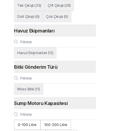
Tek Çıkışlı
(
33
)
Çift Çıkışlı
(
29
)
Dört Çıkışlı
(
6
)
Çok Çıkışlı
(
9
)
Havuz Ekipmanları
Havuz Ekipmanları
(
12
)
Bitki Gönderim Türü
Moss Bitki
(
11
)
Sump Motoru Kapasitesi
0-100 Litre
100-200 Litre