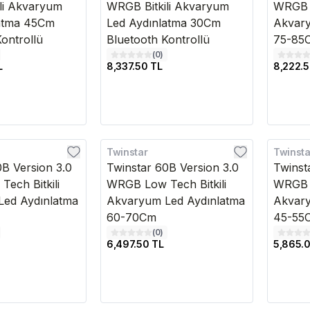
li Akvaryum
WRGB Bitkili Akvaryum
WRGB L
latma 45Cm
Led Aydınlatma 30Cm
Akvary
ontrollü
Bluetooth Kontrollü
75-85
(
0
)
L
8,337.50 TL
8,222.5
Twinstar
Twinsta
Kargo Bedava
Kargo B
0B Version 3.0
Twinstar 60B Version 3.0
Twinst
ech Bitkili
WRGB Low Tech Bitkili
WRGB L
ed Aydınlatma
Akvaryum Led Aydınlatma
Akvary
60-70Cm
45-55
(
0
)
6,497.50 TL
5,865.