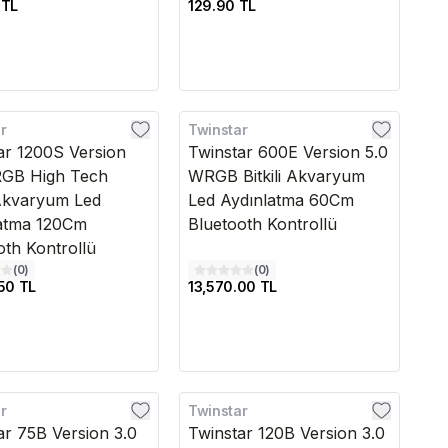
 TL
129.90 TL
r
Twinstar
edava
Kargo Bedava
ar 1200S Version
Twinstar 600E Version 5.0
RGB High Tech
WRGB Bitkili Akvaryum
i Akvaryum Led
Led Aydınlatma 60Cm
atma 120Cm
Bluetooth Kontrollü
oth Kontrollü
(
0
)
(
0
)
50 TL
13,570.00 TL
r
Twinstar
edava
Kargo Bedava
ar 75B Version 3.0
Twinstar 120B Version 3.0