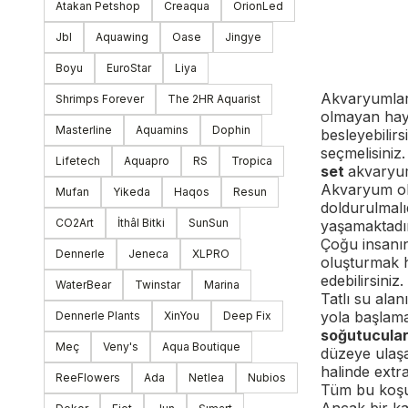
Atakan Petshop
Creaqua
OrionLed
Jbl
Aquawing
Oase
Jingye
Boyu
EuroStar
Liya
Akvaryumlar,
Shrimps Forever
The 2HR Aquarist
olmayan hayva
Masterline
Aquamins
Dophin
besleyebilirs
seçmelisiniz
Lifetech
Aquapro
RS
Tropica
set
akvaryuml
Akvaryum olu
Mufan
Yikeda
Haqos
Resun
doldurulmalıd
CO2Art
İthâl Bitki
SunSun
yaşamaktadır
Çoğu insanın 
Dennerle
Jeneca
XLPRO
oluşturmak he
edebilirsiniz.
WaterBear
Twinstar
Marina
Tatlı su alan
yola başlam
Dennerle Plants
XinYou
Deep Fix
soğutucular
Meç
Veny's
Aqua Boutique
düzeye ulaşac
halinde extr
ReeFlowers
Ada
Netlea
Nubios
Tüm bu koşul