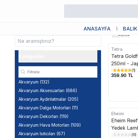
/
Balık
/
Tatlı Su
Tatlı Su
ANASAYFA
BALIK
Stokta
Tetra
Tetra Goldf
Kategoriler
250ml - Ja
(
1
)
359.90 TL
Akvaryum
(
132
)
Akvaryum Aksesuarları
(
686
)
Akvaryum Aydınlatmalar
(
205
)
Akvaryum Dalga Motorları
(
11
)
Eheim
Kargo Bedava
Akvaryum Dekorları
(
119
)
Eheim Reef
Akvaryum Hava Motorları
(
109
)
Yedek Lamb
Akvaryum Isıtıcıları
(
67
)
(
0
)