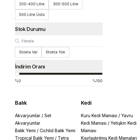
200-400 Litre
300-500 Litre
500 Litre Üstü
Stok Durumu
Stokta Var
Stokta Yok
İndirim Oranı
%0
%100
Balık
Kedi
Akvaryumlar
/
Set
Kuru Kedi Maması
/
Yavru
Akvaryumlar
Kedi Maması
/
Yetişkin Kedi
Balık Yemi
/
Cichlid Balık Yemi
Maması
Tropical Balık Yemi
/
Tetra
Kısırlaştırılmış Kedi Mamaları