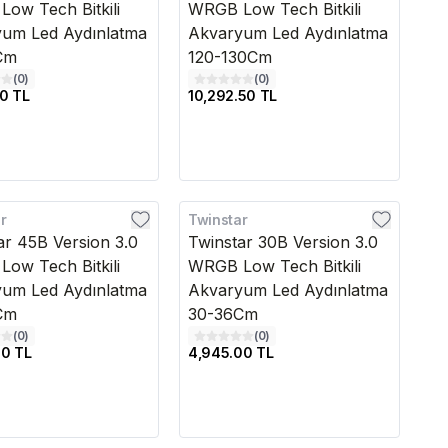
ow Tech Bitkili
WRGB Low Tech Bitkili
um Led Aydınlatma
Akvaryum Led Aydınlatma
Cm
120-130Cm
(
0
)
(
0
)
0 TL
10,292.50 TL
r
Twinstar
edava
Kargo Bedava
ar 45B Version 3.0
Twinstar 30B Version 3.0
ow Tech Bitkili
WRGB Low Tech Bitkili
um Led Aydınlatma
Akvaryum Led Aydınlatma
Cm
30-36Cm
(
0
)
(
0
)
00 TL
4,945.00 TL