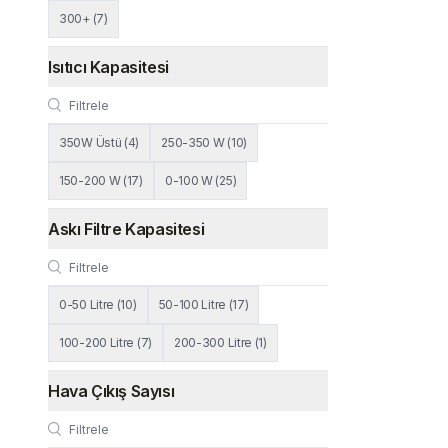
300+
(
7
)
Isıtıcı Kapasitesi
350W Üstü
(
4
)
250-350 W
(
10
)
150-200 W
(
17
)
0-100 W
(
25
)
Askı Filtre Kapasitesi
0-50 Litre
(
10
)
50-100 Litre
(
17
)
100-200 Litre
(
7
)
200-300 Litre
(
1
)
Hava Çıkış Sayısı