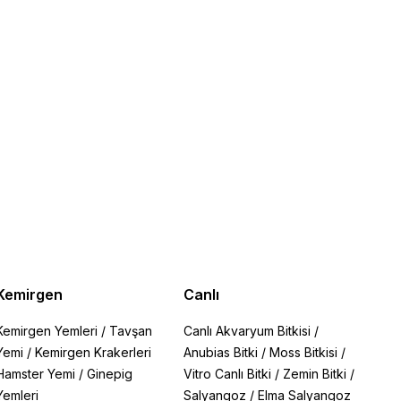
Kemirgen
Canlı
Kemirgen Yemleri
/
Tavşan
Canlı Akvaryum Bitkisi
/
Yemi
/
Kemirgen Krakerleri
Anubias Bitki
/
Moss Bitkisi
/
Hamster Yemi
/
Ginepig
Vitro Canlı Bitki
/
Zemin Bitki
/
Yemleri
Salyangoz
/
Elma Salyangoz