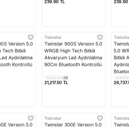
239.90 TL
239.90
Twinstar
Twinsta
Kargo Bedava
Kargo B
00S Version 5.0
Twinstar 900S Version 5.0
Twinst
Tech Bitkili
WRGB High Tech Bitkili
5.0 W
ed Aydınlatma
Akvaryum Led Aydınlatma
Bitkil
ooth Kontrollü
90Cm Bluetooth Kontrollü
Aydınl
Blueto
(
0
)
21,217.50 TL
26,737.
Twinstar
Twinsta
Kargo Bedava
Kargo B
50E Version 5.0
Twinstar 300E Version 5.0
Twinst