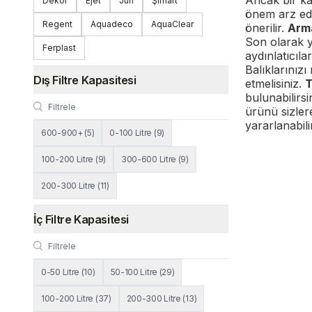
Ancak bir k
Dekor
Ejet
Jun
Şımart
önem arz eden
Regent
Aquadeco
AquaClear
önerilir.
Arm
Son olarak y
Ferplast
aydınlatıcıla
Balıklarınızı
Dış Filtre Kapasitesi
etmelisiniz.
T
bulunabilirsi
ürünü sizler
yararlanabilir
600-900+
(
5
)
0-100 Litre
(
9
)
100-200 Litre
(
9
)
300-600 Litre
(
9
)
200-300 Litre
(
11
)
İç Filtre Kapasitesi
0-50 Litre
(
10
)
50-100 Litre
(
29
)
100-200 Litre
(
37
)
200-300 Litre
(
13
)