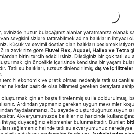
 evinizde huzur bulacağınız alanlar yaratmanıza olanak sa
n sevgisini sizlere tattırabilmek adına balıkların ihtiyacı ol
iniz. Küçük ve sevimli dostlar olan balıkları beslemek istiyo
. Zira zevkinize göre
Fluvel Flex, Aquael, Hailea ve Tetra
g
ardan birini tercih edebilirsiniz. Dilediğiniz bir çok tatlı s
şturmak için öncelikle içerisinde kendisine bir yaşam bulan
ır. Tatlı su balıkları, tuzsuz dinlendirilmiş;
dış ve iç filtrele
.
tercihi ekonomik ve pratik olması nedeniyle tatlı su canlıla
r ne kadar basit de olsa bilinmesi gereken detaylara sahiptir.
ı oluşturmak için en başta filtrelenmiş su ile doldurulmuş, b
alısınız. Ardından yapmanız gereken uygun mevsimler koşu
ı
ndan faydalanmanız. Bu sayede oluşturduğunuz suyun ısısı,
aktır. Akvaryumunuzda balıklarınız haricinde kullandığınız d
a ihtiyaç duyacağınız ekipmanlar bulunmaktadır. Bunlar:
bi
ları sağlamanız halinde tatlı su akvaryumunuz neredeyse 