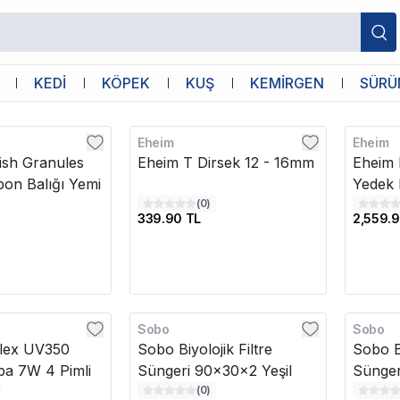
KEDİ
KÖPEK
KUŞ
KEMİRGEN
SÜRÜ
Eheim
Eheim
Kargo B
ish Granules
Eheim T Dirsek 12 - 16mm
Eheim 
pon Balığı Yemi
Yedek 
(
0
)
339.90 TL
2,559.9
Sobo
Sobo
lex UV350
Sobo Biyolojik Filtre
Sobo Bi
a 7W 4 Pimli
Süngeri 90x30x2 Yeşil
Sünger
(
0
)