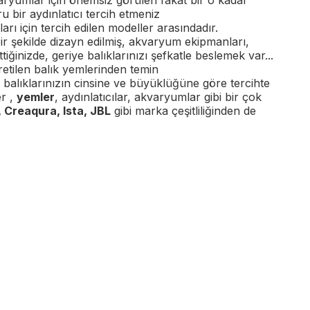
ryumlar için önemsiz görülen fakat bir o kadar
ru bir aydınlatıcı tercih etmeniz
arı için tercih edilen modeller arasındadır.
r şekilde dizayn edilmiş, akvaryum ekipmanları,
ttiğinizde, geriye balıklarınızı şefkatle beslemek var...
üretilen balık yemlerinden temin
 balıklarınızın cinsine ve büyüklüğüne göre tercihte
er ,
yemler
, aydınlatıcılar, akvaryumlar gibi bir çok
, Creaqura, Ista, JBL
gibi marka çeşitliliğinden de