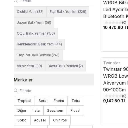
WRGB Bitki
Led Aydın
Cichlid Yemi
(
82
)
Etçil Balık Yemleri
(
226
)
Bluetooth K
Japon Balık Yemi
(
58
)
(
0
)
10,470.80 T
Otçul Balık Yemleri
(
156
)
Renklendirici Balık Yemi
(
44
)
Tropical Balık Yemleri
(
241
)
Twinstar
Kargo Bedava
Vatoz Yemi
(
39
)
Yavru Balık Yemleri
(
2
)
Twinstar 9
WRGB Low T
Markalar
Akvaryum L
90-100Cm
(
0
)
9,142.50 TL
Tropical
Sera
Eheim
Tetra
Diğer
Ista
Seachem
Fluval
Sobo
Aquael
Chihiros