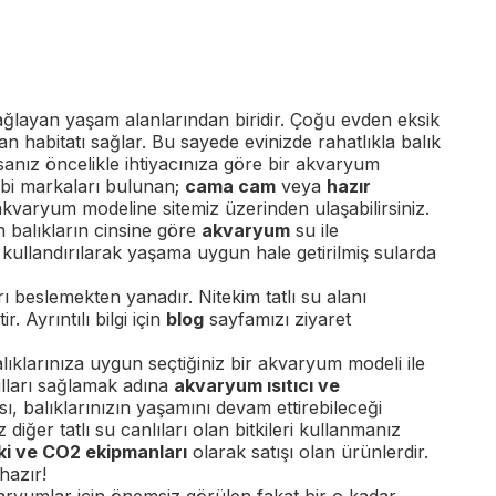
ğlayan yaşam alanlarından biridir. Çoğu evden eksik
an habitatı sağlar. Bu sayede evinizde rahatlıkla balık
rsanız öncelikle ihtiyacınıza göre bir akvaryum
ibi markaları bulunan;
cama cam
veya
hazır
u akvaryum modeline sitemiz üzerinden ulaşabilirsiniz.
 balıkların cinsine göre
akvaryum
su ile
r
kullandırılarak yaşama uygun hale getirilmiş sularda
rı beslemekten yanadır. Nitekim tatlı su alanı
 Ayrıntılı bilgi için
blog
sayfamızı ziyaret
alıklarınıza uygun seçtiğiniz bir akvaryum modeli ile
lları sağlamak adına
akvaryum ısıtıcı ve
 balıklarınızın yaşamını devam ettirebileceği
iğer tatlı su canlıları olan bitkileri kullanmanız
tki ve CO2 ekipmanları
olarak satışı olan ürünlerdir.
hazır!