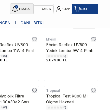
2
FIRSATLAR
YARDIM
HESAP
SEPET
NGEN
CANLI BİTKİ
Son Eklenen
Eheim
edava
Kargo Bedava
Reeflex UV800
Eheim Reeflex UV500
Lamba 11W 4 Pimli
Yedek Lamba 9W 4 Pimli
(
0
)
(
0
)
0 TL
2,074.90 TL
Tropical
yolojik Filtre
Tropical Test Küpü Ml
i 90x30x2 Sarı
Ölçme Haznesi
(
0
)
(
0
)