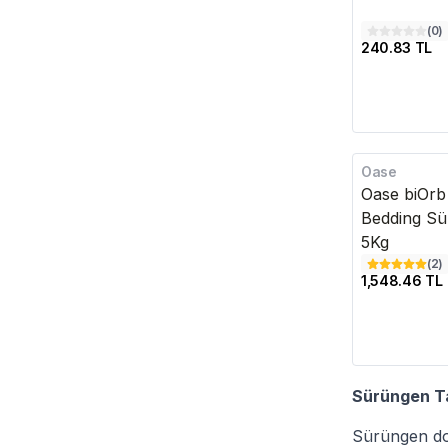
(
0
)
240.83 TL
Oase
Kargo Bedava
Oase biOrb
Bedding S
5Kg
(
2
)
1,548.46 TL
Sürüngen Ta
Sürüngen do