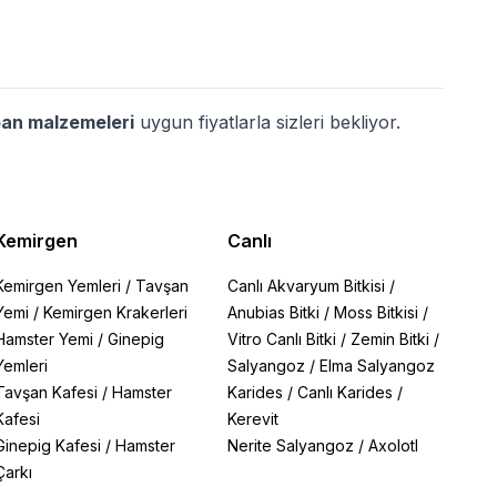
aban malzemeleri
uygun fiyatlarla sizleri bekliyor.
Kemirgen
Canlı
Kemirgen Yemleri
/
Tavşan
Canlı Akvaryum Bitkisi
/
Yemi
/
Kemirgen Krakerleri
Anubias Bitki
/
Moss Bitkisi
/
Hamster Yemi
/
Ginepig
Vitro Canlı Bitki
/
Zemin Bitki
/
Yemleri
Salyangoz
/
Elma Salyangoz
Tavşan Kafesi
/
Hamster
Karides
/
Canlı Karides
/
Kafesi
Kerevit
Ginepig Kafesi
/
Hamster
Nerite Salyangoz
/
Axolotl
Çarkı