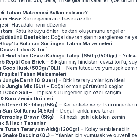
in, Exo Terra, Jbl, Sera, Trixie gibi markalar en çok tercih
eli Taban Malzemesi Kullanmalısınız?
am Hissi:
Sürüngeninizin stresini azaltır
esi:
Havadaki nemi düzenler
Ortam:
Kötü kokuyu önler, bakteri oluşumunu engeller
güdüsünü Destekler:
Doğal davranışlarını sergilemesine ya
 Shop’ta Bulunan Sürüngen Taban Malzemeleri
 Cevizi Talaşı & Torf
l Hindistan Cevizi Kabuğu Talaşı (650gr/500gr)
– Yüksek
b Reptil Coir Brick
– Sıkıştırılmış hindistan cevizi torfu, suy
a Coco Husk (500gr/10Lt)
– Nem tutucu ve yumuşak zemi
Tropikal Taban Malzemeleri
 Jungle Earth (8 Quart)
– Bitkili teraryumlar için ideal
b Jungle Mix (5Lt)
– Doğal orman görünümü sağlar
il Coco Soil
– Tropikal sürüngenler için özel karışım
 & Kuru Zemin Ürünleri
rb Desert Bedding (5Kg)
– Kertenkele ve çöl sürüngenleri i
 Sarı Çöl Kumu (4,5Kg)
– Doğal renkli, ince taneli
 Terraclay Brown (5Kg)
– Kil bazlı, şekil alabilen zemin
tlık & Hazır Tabanlar
m Tutan Teraryum Altlığı (200gr)
– Kolay temizlenebilir
a Snake Bedding (8L)
– Yılanlar için yumuşak ve güvenli z