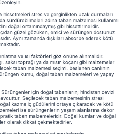
üzenleyin.
 hissetmeleri stres ve gerginlikten uzak durmaları
rda sürdürebilmeleri adına taban malzemesi kullanımı
ni doğal ortamındaymış gibi hissettirmelidir.
k açıdan güzel gözüken, emici ve sürüngen dostunuz
asıdır. Aynı zamanda dışkıları absorbe ederek kötü
maktadır.
latma ve ısı faktörleri göz önüne alınmalıdır.
, saksı toprağı ya da mısır koçanı gibi malzemeler
ilecek taban malzemesi seçimi, beslenen canlının
r sürüngen kumu, doğal taban malzemeleri ve yapay
ürüngenler için doğal tabanların; hindistan cevizi
mevcuttur. Seçilecek taban malzemesinin stresi
 doğal kazma iç güdülerini ortaya çıkaracak ve kötü
lzemeleri ise sürüngenlerin yaşam alanlarına dekor
 pratik taban malzemeleridir. Doğal kumlar ve doğal
er olarak dikkat çekmektedirler.