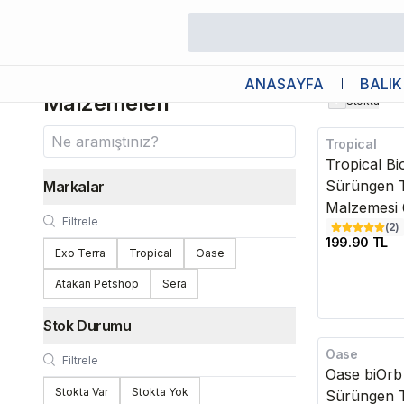
/
Sürüngen
/
Sürüngen Taban Malzemeleri
Sürüngen Taban
ANASAYFA
BALIK
Malzemeleri
Stokta
Tropical
Tropical Bi
Sürüngen 
Markalar
Malzemesi 
(
2
)
199.90 TL
Exo Terra
Tropical
Oase
Atakan Petshop
Sera
Stok Durumu
Oase
Kargo Bedava
Oase biOrb
Stokta Var
Stokta Yok
Sürüngen 