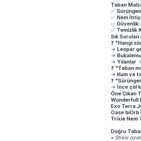
Taban Malze
✅
Sürüngen
✅
Nem İhtiy
✅
Güvenlik:
✅
Temizlik K
Sık Sorulan
❓
"Hangi sü
→
Leopar ge
→
Bukalemu
→
Yılanlar
❓
"Taban mal
→
Kum ve ta
❓
"Sürüngen
→
İnce çöl k
Öne Çıkan 
Wonderfull 
Exo Terra J
Oase biOrb 
Trixie Nem T
Doğru Taban
• Stresi azal