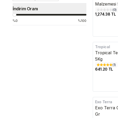
Malzemesi 
İndirim Oranı
(
0
)
1,274.38 TL
%0
%100
Tropical
Tropical Te
5Kg
(
1
)
641.20 TL
Exo Terra
Exo Terra 
Gr