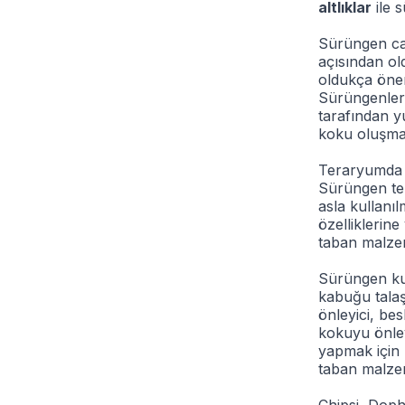
altlıklar
ile 
Sürüngen can
açısından ol
oldukça önem
Sürüngenleri
tarafından y
koku oluşmas
Teraryumda d
Sürüngen ter
asla kullanı
özelliklerin
taban malzem
Sürüngen kum
kabuğu talaş
önleyici, be
kokuyu önley
yapmak için 
taban malzem