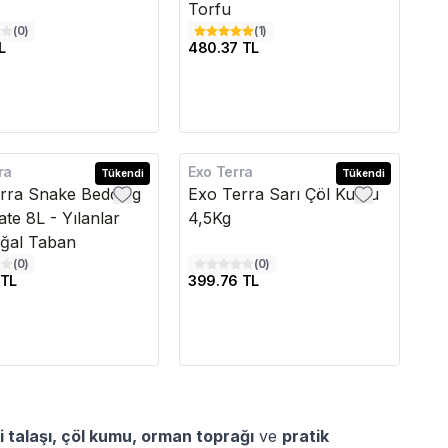
Torfu
(
0
)
(
1
)
L
480.37 TL
ra
Exo Terra
Tükendi
Tükendi
rra Snake Bedding
Exo Terra Sarı Çöl Kumu
te 8L - Yılanlar
4,5Kg
oğal Taban
(
0
)
(
0
)
 TL
399.76 TL
i talaşı, çöl kumu, orman toprağı
ve
pratik