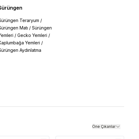
Sürüngen
Sürüngen Teraryum
/
Sürüngen Matı
/
Sürüngen
Yemleri
/
Gecko Yemleri
/
Kaplumbağa Yemleri
/
Sürüngen Aydınlatma
Öne Çıkanlar