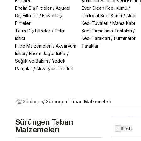
Filtreleri
Kumları
/
Sanicat Kedi Kumu
Eheim Dış Filtreler
/
Aquael
Ever Clean Kedi Kumu
/
Dış Filtreler
/
Fluval Dış
Lindocat Kedi Kumu
/
Akıllı
Filtreler
Kedi Tuvaleti
/
Mama Kabı
Tetra Dış Filtreler
/
Tetra
Kedi Tırmalama Tahtaları
/
Isıtıcı
Kedi Tarakları
/
Furminator
Filtre Malzemeleri
/
Akvaryum
Taraklar
Isıtıcı
/
Eheim Jager Isıtıcı
/
Sağlık ve Bakım
/
Yedek
Parçalar
/
Akvaryum Testleri
/
Sürüngen
/
Sürüngen Taban Malzemeleri
Sürüngen Taban
Malzemeleri
Stokta