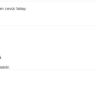
n cevizi talaşı
i
.
abilir.