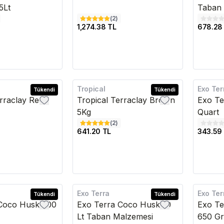
5Lt
Taban
(
2
)
1,274.38 TL
678.28
Tropical
Exo Ter
Tükendi
Tükendi
rraclay Red
Tropical Terraclay Brown
Exo Te
5Kg
Quart
(
2
)
641.20 TL
343.59
Exo Terra
Exo Ter
Tükendi
Tükendi
Coco Husk 500
Exo Terra Coco Husk 10
Exo Te
Lt Taban Malzemesi
650 Gr