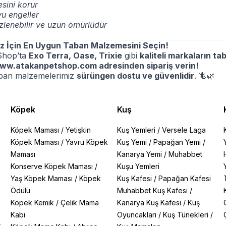
sini korur
u engeller
zlenebilir ve uzun ömürlüdür
z İçin En Uygun Taban Malzemesini Seçin!
Shop’ta
Exo Terra, Oase, Trixie
gibi
kaliteli markaların t
ww.atakanpetshop.com
adresinden sipariş verin!
ban malzemelerimiz
sürüngen dostu ve güvenlidir
.
🦎🌿
Köpek
Kuş
Köpek Maması
/
Yetişkin
Kuş Yemleri
/
Versele Laga
Köpek Maması
/
Yavru Köpek
Kuş Yemi
/
Papağan Yemi
/
Maması
Kanarya Yemi
/
Muhabbet
Konserve Köpek Maması
/
Kuşu Yemleri
Yaş Köpek Maması
/
Köpek
Kuş Kafesi
/
Papağan Kafesi
Ödülü
Muhabbet Kuş Kafesi
/
Köpek Kemik
/
Çelik Mama
Kanarya Kuş Kafesi
/
Kuş
Kabı
Oyuncakları
/
Kuş Tünekleri
/