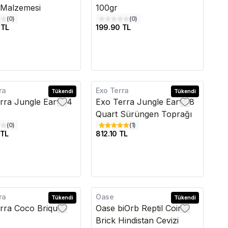
 Malzemesi
100gr
(
0
)
(
0
)
 TL
199.90 TL
ra
Exo Terra
Tükendi
Tükendi
rra Jungle Earth 4
Exo Terra Jungle Earth 8
Quart Sürüngen Toprağı
(
0
)
(
1
)
 TL
812.10 TL
ra
Oase
Tükendi
Tükendi
rra Coco Briques
Oase biOrb Reptil Coir
Brick Hindistan Cevizi