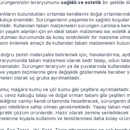
sürüngeninizin teraryumunu
sağlıklı ve estetik
bir şekilde d
lıların bulundukları ortamda kendilerini doğal ortamlarında
dukça önemlidir. Sürüngenlerin yaşamlarını sağlıklı koşulla
lidir. Kullanılan taban malzemeleri sürüngen canlılara kendi
n yaşam alanları için en ideal taban malzemesi ise; esteti
utulması durumunda da kolay sindirilebilir bir malzeme olm
ını önlemek amaçlı da kullanılan taban malzemeleri bulun
oğru zemin materyalini belirlemek için, havalandırma, aydın
aryumunda taban malzemesi olarak sedir talaşı, odun talaşı
lmamalıdır. Sürüngen teraryum ya da yuvalarında kullanılab
e ve yaşam biçimlerine göre değişiklik göstermekle berabe
eleri olarak üç gruba ayrılmaktadır.
u; mağara kumu ve çöl kumu gibi çeşitlere ayrılmaktadır. S
ı, ceviz kabuğu talaşı ve doğal orman tabanı gibi çeşitleri 
slediğiniz canlıyı kendi ortamında hissettirecek, sürüngenin
ici niteliklere sahip olması gerekmektedir. Yapay taban ma
pratik çözüm ürünleridir. Hazır olarak zemine serilebilecek
elerine kıyasla kullanımı ve temizlenmesi daha kolay ürünl