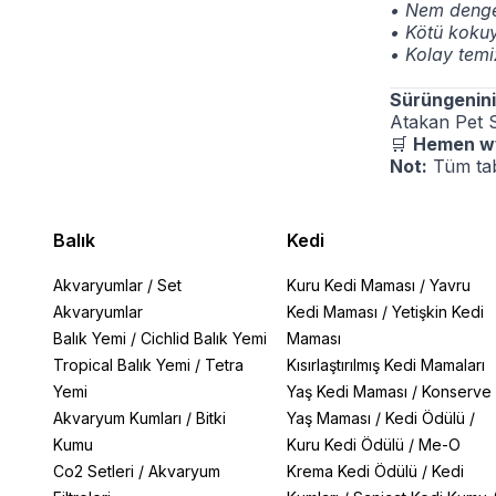
• Nem denge
• Kötü kokuy
• Kolay temi
Sürüngenini
Atakan Pet 
🛒
Hemen
w
Not:
Tüm ta
Balık
Kedi
Akvaryumlar
/
Set
Kuru Kedi Maması
/
Yavru
Akvaryumlar
Kedi Maması
/
Yetişkin Kedi
Balık Yemi
/
Cichlid Balık Yemi
Maması
Tropical Balık Yemi
/
Tetra
Kısırlaştırılmış Kedi Mamaları
Yemi
Yaş Kedi Maması
/
Konserve
Akvaryum Kumları
/
Bitki
Yaş Maması
/
Kedi Ödülü
/
Kumu
Kuru Kedi Ödülü
/
Me-O
Co2 Setleri
/
Akvaryum
Krema Kedi Ödülü
/
Kedi