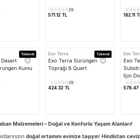
(
0
)
571.12 TL
182.11 T
Exo Terra
Exo Ter
Tükendi
Tükendi
 Desert
Exo Terra Sürüngen
Exo Te
ürüngen Kumu
Toprağı 8 Quart
Substra
İçin D
(
0
)
424.32 TL
578.47
ban Malzemeleri – Doğal ve Konforlu Yaşam Alanları!
stlarınızın
doğal ortamını evinize taşıyın
!
Hindistan ceviz