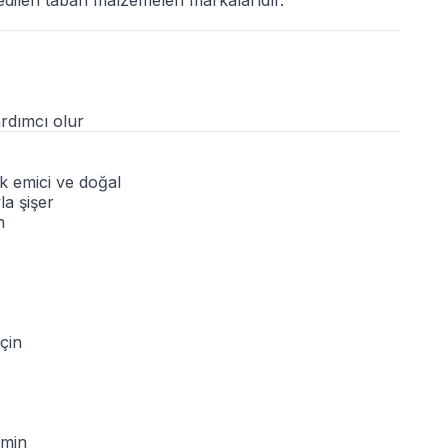
 edilen taban malzemeleri markalarıdır.
rdımcı olur
 emici ve doğal
la şişer
n
çin
emin