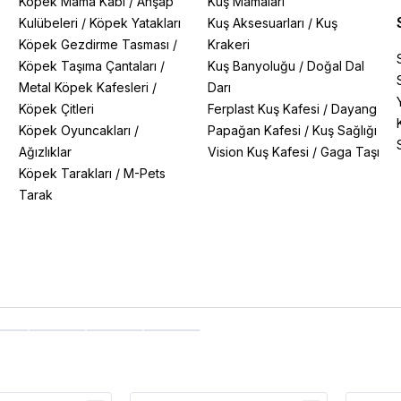
/
Köpek Mama Kabı
/
Ahşap
Kuş Mamaları
Kulübeleri
/
Köpek Yatakları
Kuş Aksesuarları
/
Kuş
Köpek Gezdirme Tasması
/
Krakeri
Köpek Taşıma Çantaları
/
Kuş Banyoluğu
/
Doğal Dal
Metal Köpek Kafesleri
/
Darı
Köpek Çitleri
Ferplast Kuş Kafesi
/
Dayang
Köpek Oyuncakları
/
Papağan Kafesi
/
Kuş Sağlığı
Ağızlıklar
Vision Kuş Kafesi
/
Gaga Taşı
Köpek Tarakları
/
M-Pets
Tarak