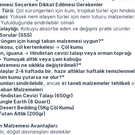
mesi Seçerken Dikkat Edilmesi Gerekenler
 Türü:
Çöl sürüngenleri için kum, tropikal türler için hindista
acı:
Yüksek nem isteyen türler için nem tutucu malzemeler
Yutulduğunda sindirilebilir olmalı
olaylığı:
Kokuyu absorbe eden ve değişimi pratik ürünler
 Sorular (SSS)
rüngen için hangi taban malzemesi uygun?"
kosu, çöl kertenkelesi
→
Çöl kumu
n, iguana
→
Hindistan cevizi talaşı veya orman toprağı
→
Yumuşak altlık veya çam kabuğu
zemesi ne sıklıkla değiştirilmeli?"
laşlar 2-4 haftada bir
,
hazır altlıklar haftalık temizlenmel
im kumu yutarsa ne olur?"
umları sindirilebilir
, ancak
iri taneli malzemeler tehlikeli
ol
Taban Malzemeleri
Hindistan Cevizi Talaşı (650gr)
ungle Earth (8 Quart)
Desert Bedding (5Kg Çöl Kumu)
utan Altlık (200gr)
 Malzemesi Avantajları:
tır, doğal davranışları destekler