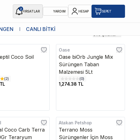
2
FIRSATLAR
YARDIM
HESAP
SEPET
NGEN
CANLI BİTKİ
Öne Çıkanlar
Oase
Kargo Bedava
eptil Coco Soil
Oase biOrb Jungle Mix
Sürüngen Taban
Malzemesi 5Lt
(
2
)
(
0
)
 TL
1,274.38 TL
l
Atakan Petshop
al Coco Carb Terra
Terrano Moss
0Gr Teraryum
Sürüngenler İçin Moss