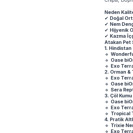
Chipsi, Doph
Neden Kalit
✔
Doğal Ort
✔
Nem Deng
✔
Hijyenik 
✔
Kazma İç
Atakan Pet
1. Hindistan
🔹
Wonderful
🔹
Oase biOr
🔹
Exo Terr
2. Orman & 
🔹
Exo Terra
🔹
Oase biOr
🔹
Sera Rept
3. Çöl Kumu
🔹
Oase biO
🔹
Exo Terra
🔹
Tropical
4. Pratik Al
🔹
Trixie Ne
🔹
Exo Terr