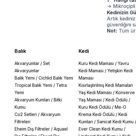
❓
"Hangi ta
→ Mikroçipli 
Kedinizin Gü
Artık kediniz
güvenliğini s
Not:
Tüm ürün
Balık
Kedi
Akvaryumlar
/
Set
Kuru Kedi Maması
/
Yavru
Akvaryumlar
Kedi Maması
/
Yetişkin Kedi
Balık Yemi
/
Cichlid Balık Yemi
Maması
Tropical Balık Yemi
/
Tetra
Kısırlaştırılmış Kedi Mamaları
Yemi
Yaş Kedi Maması
/
Konserve
Akvaryum Kumları
/
Bitki
Yaş Maması
/
Kedi Ödülü
/
Kumu
Kuru Kedi Ödülü
/
Me-O
Co2 Setleri
/
Akvaryum
Krema Kedi Ödülü
/
Kedi
Filtreleri
Kumları
/
Sanicat Kedi Kumu
Eheim Dış Filtreler
/
Aquael
Ever Clean Kedi Kumu
/