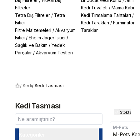
Dış Filtreler
/
Fluval Dış
Lindocat Kedi Kumu
/
Akıllı
Filtreler
Kedi Tuvaleti
/
Mama Kabı
Tetra Dış Filtreler
/
Tetra
Kedi Tırmalama Tahtaları
/
Isıtıcı
Kedi Tarakları
/
Furminator
Filtre Malzemeleri
/
Akvaryum
Taraklar
Isıtıcı
/
Eheim Jager Isıtıcı
/
Sağlık ve Bakım
/
Yedek
Parçalar
/
Akvaryum Testleri
/
Kedi
/
Kedi Tasması
Kedi Tasması
Stokta
M-Pets
M-Pets Ke
Kategoriler