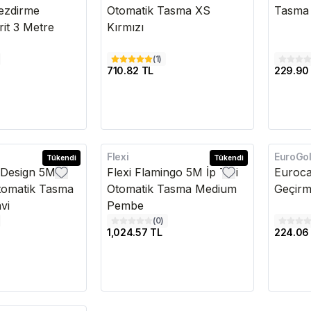
ezdirme
Otomatik Tasma XS
Tasma 
it 3 Metre
Kırmızı
(
1
)
710.82 TL
229.90
Flexi
EuroGo
Tükendi
Kargo Bedava
Tükendi
k Design 5M
Flexi Flamingo 5M İp Tipi
Euroca
Otomatik Tasma
Otomatik Tasma Medium
Geçirm
vi
Pembe
(
0
)
1,024.57 TL
224.06