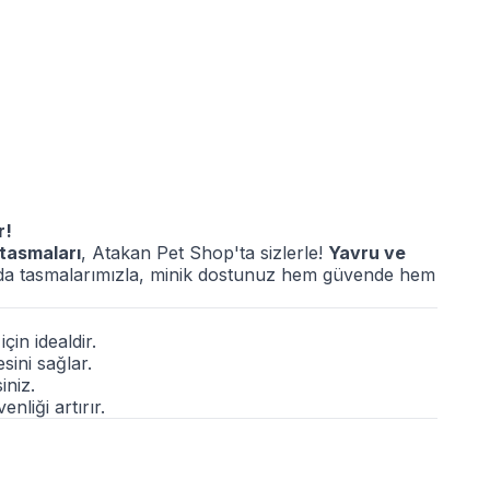
r!
 tasmaları
, Atakan Pet Shop'ta sizlerle!
Yavru ve
arda tasmalarımızla, minik dostunuz hem güvende hem
çin idealdir.
ini sağlar.
iniz.
nliği artırır.