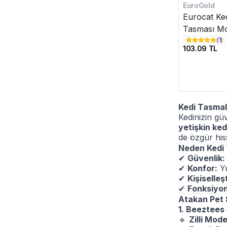
EuroGold
Eurocat Ke
Tasması M
(
1
)
103.09 TL
Kedi Tasmala
Kedinizin gü
yetişkin ked
de özgür his
Neden Kedi 
✔
Güvenlik:
✔
Konfor:
Yu
✔
Kişiselleş
✔
Fonksiyone
Atakan Pet 
1. Beeztees
🔹
Zilli Mode