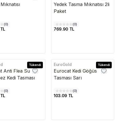
Mıknatısı
Yedek Tasma Mıknatısı 2li
Paket
(
0
)
(
0
)
 TL
769.90 TL
ld
EuroGold
Tükendi
Tükendi
t Anti Flea Su
Eurocat Kedi Göğüs
ez Kedi Tasması
Tasması Sarı
(
0
)
(
0
)
 TL
103.09 TL