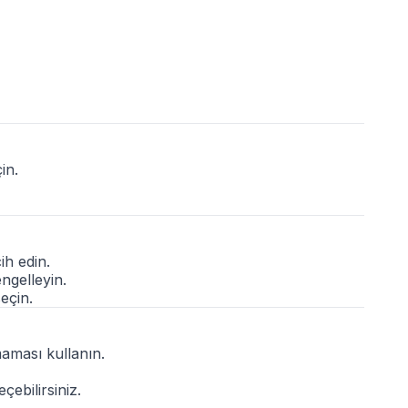
in.
ih edin.
ngelleyin.
eçin.
maması kullanın.
ebilirsiniz.