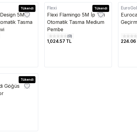
Flexi
EuroGo
Tükendi
Kargo Bedava
Tükendi
k Design 5M
Flexi Flamingo 5M İp Tipi
Euroca
Otomatik Tasma
Otomatik Tasma Medium
Geçirm
vi
Pembe
(
0
)
1,024.57 TL
224.06
Tükendi
di Göğüs
or