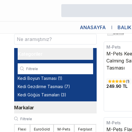
/
Kedi
/
Kedi Tasması
Kedi Tasması
ANASAYFA
BALIK
Stokta
M-Pets
M-Pets Ke
Kategoriler
Calming Saki
Tasması
Kedi Boyun Tasması
(
1
)
(
1
)
249.90 TL
Kedi Gezdirme Tasması
(
7
)
Kedi Göğüs Tasmaları
(
3
)
Markalar
M-Pets
Kargo Bedava
M-Pets Flas
Flexi
EuroGold
M-Pets
Ferplast