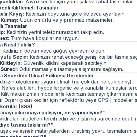
yunluklar:
Yavru kediler için yumuşak ve rahat tasarımlar.
venli Kilitlemeli Tasmalar
ilir Kayış:
Kedinizin boyutuna göre kolayca ayarlayın.
ı Kumaş:
Uzun ömürlü ve yıpranmaz malzemeler.
ıllı Tasmalar
ip:
Kedinizin yerini telefonunuzdan takip edin.
mez:
Tüm hava koşullarına uygun.
 Nasıl Takılır?
:
Kedinizin boyun veya göğüs çevresini ölçün.
yutu Seçin:
Kedinizin rahat edeceği genişlikte bir tasma seç
ilitleyin:
Güvenlik kilidini kapatarak sabitleyin.
 Süreci:
Ödül mamasıyla tasmaya alışmasını sağlayın.
ı Seçerken Dikkat Edilmesi Gerekenler
inizin ölçülerine uygun olmalı (ne çok dar ne çok geniş).
Nefes alabilen, hypoallergenic ve yıkanabilir kumaşlar terc
Kilit mekanizmalı modellerle kedinizin tasmayı çıkarmasını e
n:
Dışarı çıkan kediler için reflektörlü veya GPS’li modeller s
 Sorular (SSS)
smayı çıkarmaya çalışıyor, ne yapmalıyım?"
ilidi olan modelleri tercih edin ve alıştırma sürecinde ödül 
iye tasma takılır mı?"
şak ve esnek materyallerden üretilmiş yavru tasmalarını seç