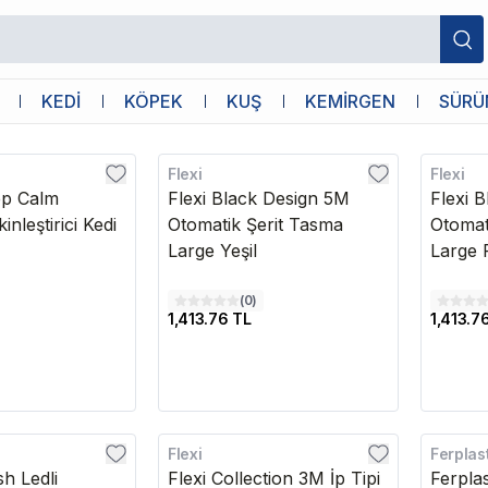
KEDİ
KÖPEK
KUŞ
KEMİRGEN
SÜRÜ
Flexi
Flexi
ep Calm
Flexi Black Design 5M
Flexi 
nleştirici Kedi
Otomatik Şerit Tasma
Otomat
Large Yeşil
Large
(
0
)
1,413.76 TL
1,413.7
Flexi
Ferplas
h Ledli
Flexi Collection 3M İp Tipi
Ferpla