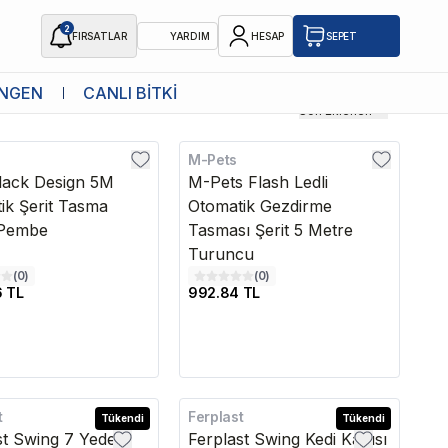
2
FIRSATLAR
YARDIM
HESAP
SEPET
NGEN
CANLI BİTKİ
Son Eklenen
M-Pets
Kargo Bedava
Black Design 5M
M-Pets Flash Ledli
ik Şerit Tasma
Otomatik Gezdirme
 Pembe
Tasması Şerit 5 Metre
Turuncu
(
0
)
(
0
)
6 TL
992.84 TL
t
Ferplast
Tükendi
Tükendi
st Swing 7 Yedek
Ferplast Swing Kedi Kapısı