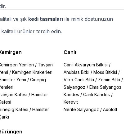
ir.
liteli ve şık
kedi tasmaları
ile minik dostunuzun
kaliteli ürünler tercih edin.
Kemirgen
Canlı
Kemirgen Yemleri
/
Tavşan
Canlı Akvaryum Bitkisi
/
Yemi
/
Kemirgen Krakerleri
Anubias Bitki
/
Moss Bitkisi
/
Hamster Yemi
/
Ginepig
Vitro Canlı Bitki
/
Zemin Bitki
/
Yemleri
Salyangoz
/
Elma Salyangoz
Tavşan Kafesi
/
Hamster
Karides
/
Canlı Karides
/
Kafesi
Kerevit
Ginepig Kafesi
/
Hamster
Nerite Salyangoz
/
Axolotl
Çarkı
Sürüngen