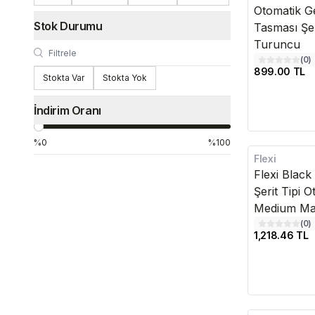
Otomatik G
Stok Durumu
Tasması Şer
Turuncu
(
0
)
899.00 TL
Stokta Var
Stokta Yok
İndirim Oranı
%0
%100
Flexi
Kargo Bedava
Flexi Blac
Şerit Tipi 
Medium Ma
(
0
)
1,218.46 TL