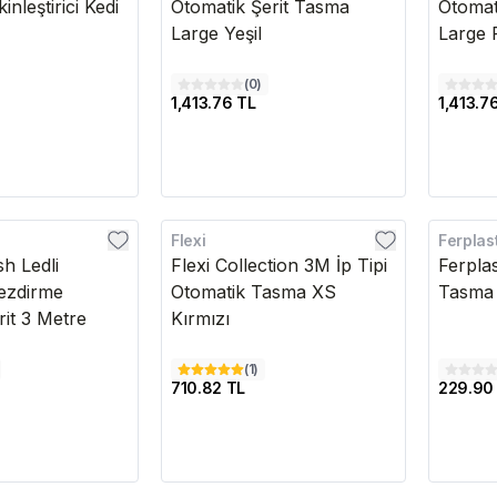
nleştirici Kedi
Otomatik Şerit Tasma
Otomat
Large Yeşil
Large
(
0
)
1,413.76 TL
1,413.7
Flexi
Ferplas
h Ledli
Flexi Collection 3M İp Tipi
Ferpla
ezdirme
Otomatik Tasma XS
Tasma 
it 3 Metre
Kırmızı
(
1
)
710.82 TL
229.90