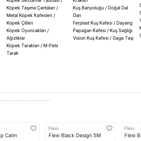
Köpek Gezdirme Tasması
/
Krakeri
Köpek Taşıma Çantaları
/
Kuş Banyoluğu
/
Doğal Dal
Metal Köpek Kafesleri
/
Darı
Köpek Çitleri
Ferplast Kuş Kafesi
/
Dayang
Köpek Oyuncakları
/
Papağan Kafesi
/
Kuş Sağlığı
Ağızlıklar
Vision Kuş Kafesi
/
Gaga Taşı
Köpek Tarakları
/
M-Pets
Tarak
Flexi
Flexi
ep Calm
Flexi Black Design 5M
Flexi 