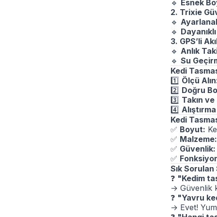
🔹
Esnek Bo
2. Trixie Gü
🔹
Ayarlanab
🔹
Dayanıkl
3. GPS’li Ak
🔹
Anlık Tak
🔹
Su Geçir
Kedi Tasması
1️
Ölçü Alın
2️
Doğru Bo
3️
Takın ve K
4️
Alıştırma
Kedi Tasmas
✅
Boyut:
Ked
✅
Malzeme:
✅
Güvenlik:
✅
Fonksiyo
Sık Sorulan
❓
"Kedim ta
→ Güvenlik k
❓
"Yavru ked
→ Evet! Yumu