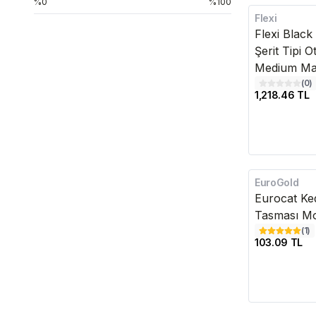
%0
%100
Flexi
Kargo Bedava
Flexi Blac
Şerit Tipi 
Medium Ma
(
0
)
1,218.46 TL
EuroGold
Eurocat Ke
Tasması M
(
1
)
103.09 TL