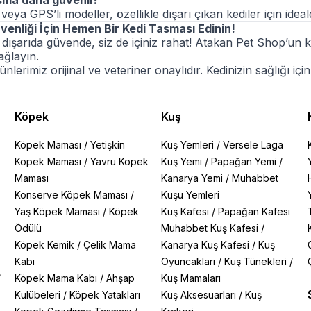
sma daha güvenli?"
veya GPS’li modeller, özellikle dışarı çıkan kediler için ideald
venliği İçin Hemen Bir Kedi Tasması Edinin!
 dışarıda güvende, siz de içiniz rahat! Atakan Pet Shop’un ka
ağlayın.
lerimiz orijinal ve veteriner onaylıdır. Kedinizin sağlığı için 
Köpek
Kuş
Köpek Maması
/
Yetişkin
Kuş Yemleri
/
Versele Laga
Köpek Maması
/
Yavru Köpek
Kuş Yemi
/
Papağan Yemi
/
Maması
Kanarya Yemi
/
Muhabbet
Konserve Köpek Maması
/
Kuşu Yemleri
Yaş Köpek Maması
/
Köpek
Kuş Kafesi
/
Papağan Kafesi
Ödülü
Muhabbet Kuş Kafesi
/
Köpek Kemik
/
Çelik Mama
Kanarya Kuş Kafesi
/
Kuş
Kabı
Oyuncakları
/
Kuş Tünekleri
/
/
Köpek Mama Kabı
/
Ahşap
Kuş Mamaları
Kulübeleri
/
Köpek Yatakları
Kuş Aksesuarları
/
Kuş