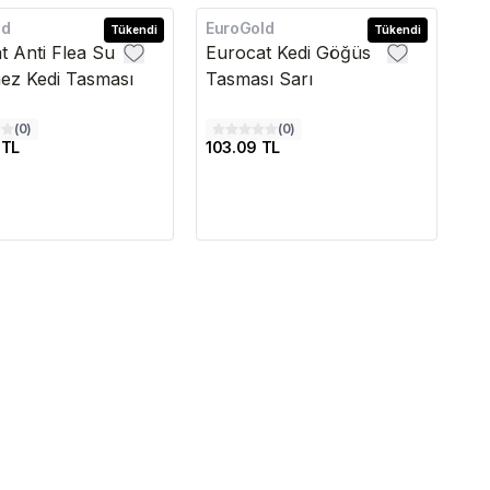
ld
EuroGold
Tükendi
Tükendi
t Anti Flea Su
Eurocat Kedi Göğüs
ez Kedi Tasması
Tasması Sarı
(
0
)
(
0
)
 TL
103.09 TL