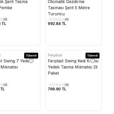
ik Şerit Tasma
Otomatik Gezdirme
 Pembe
Tasması Şerit 5 Metre
Turuncu
(
0
)
(
0
)
6 TL
992.84 TL
t
Ferplast
Tükendi
Tükendi
st Swing 7 Yedek
Ferplast Swing Kedi Kapısı
Mıknatısı
Yedek Tasma Mıknatısı 2li
Paket
(
0
)
(
0
)
 TL
769.90 TL