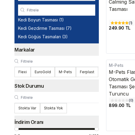
Calming Saki
Tasması
Kedi Boyun Tasması
(
1
)
(
1
)
249.90 TL
Kedi Gezdirme Tasması
(
7
)
Kedi Göğüs Tasmaları
(
3
)
Markalar
M-Pets
Kargo Bedava
M-Pets Flas
Flexi
EuroGold
M-Pets
Ferplast
Otomatik G
Stok Durumu
Tasması Şer
Turuncu
(
0
)
899.00 TL
Stokta Var
Stokta Yok
İndirim Oranı