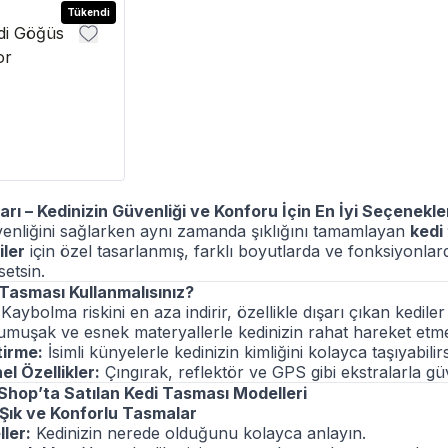
Tükendi
di Göğüs
or
rı – Kedinizin Güvenliği ve Konforu İçin En İyi Seçenekle
venliğini sağlarken aynı zamanda şıklığını tamamlayan
kedi
iler
için özel tasarlanmış, farklı boyutlarda ve fonksiyonl
setsin.
Tasması Kullanmalısınız?
Kaybolma riskini en aza indirir, özellikle dışarı çıkan kediler i
muşak ve esnek materyallerle kedinizin rahat hareket etmes
tirme:
İsimli künyelerle kedinizin kimliğini kolayca taşıyabilirs
l Özellikler:
Çıngırak, reflektör ve GPS gibi ekstralarla güve
Shop’ta Satılan Kedi Tasması Modelleri
 Şık ve Konforlu Tasmalar
ller:
Kedinizin nerede olduğunu kolayca anlayın.