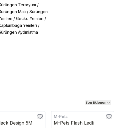
Sürüngen Teraryum
/
Sürüngen Matı
/
Sürüngen
Yemleri
/
Gecko Yemleri
/
Kaplumbağa Yemleri
/
Sürüngen Aydınlatma
Son Eklenen
M-Pets
Kargo Bedava
Black Design 5M
M-Pets Flash Ledli