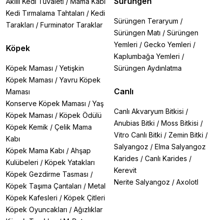
Sürüngen
Akıllı Kedi Tuvaleti
/
Mama Kabı
Kedi Tırmalama Tahtaları
/
Kedi
Sürüngen Teraryum
/
Tarakları
/
Furminator Taraklar
Sürüngen Matı
/
Sürüngen
Yemleri
/
Gecko Yemleri
/
Köpek
Kaplumbağa Yemleri
/
Köpek Maması
/
Yetişkin
Sürüngen Aydınlatma
Köpek Maması
/
Yavru Köpek
Canlı
Maması
Konserve Köpek Maması
/
Yaş
Canlı Akvaryum Bitkisi
/
Köpek Maması
/
Köpek Ödülü
Anubias Bitki
/
Moss Bitkisi
/
Köpek Kemik
/
Çelik Mama
Vitro Canlı Bitki
/
Zemin Bitki
/
Kabı
Salyangoz
/
Elma Salyangoz
Köpek Mama Kabı
/
Ahşap
Karides
/
Canlı Karides
/
Kulübeleri
/
Köpek Yatakları
Kerevit
Köpek Gezdirme Tasması
/
Nerite Salyangoz
/
Axolotl
Köpek Taşıma Çantaları
/
Metal
Köpek Kafesleri
/
Köpek Çitleri
Köpek Oyuncakları
/
Ağızlıklar