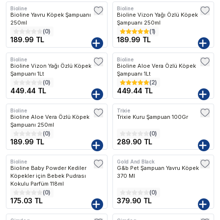
Bioline
Bioline
Bioline Yavru Köpek Şampuanı
Bioline Vizon Yağı Özlü Köpek
250ml
Şampuanı 250ml
(
0
)
(
1
)
189.99 TL
189.99 TL
Bioline
Bioline
Bioline Vizon Yağı Özlü Köpek
Bioline Aloe Vera Özlü Köpek
Şampuanı 1Lt
Şampuanı 1Lt
(
0
)
(
2
)
449.44 TL
449.44 TL
Bioline
Trixie
Bioline Aloe Vera Özlü Köpek
Trixie Kuru Şampuan 100Gr
Şampuanı 250ml
(
0
)
(
0
)
189.99 TL
289.90 TL
Bioline
Gold And Black
Bioline Baby Powder Kediler
G&b Pet Şampuan Yavru Köpek
Köpekler için Bebek Pudrası
370 Ml
Kokulu Parfüm 118ml
(
0
)
(
0
)
175.03 TL
379.90 TL