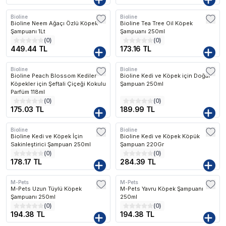
Bioline
Bioline
Bioline Neem Ağaçı Özlü Köpek
Bioline Tea Tree Oil Köpek
Şampuanı 1Lt
Şampuanı 250ml
(
0
)
(
0
)
449.44 TL
173.16 TL
Bioline
Bioline
Bioline Peach Blossom Kediler
Bioline Kedi ve Köpek için Doğal
Köpekler için Şeftali Çiçeği Kokulu
Şampuan 250ml
Parfüm 118ml
(
0
)
(
0
)
175.03 TL
189.99 TL
Bioline
Bioline
Bioline Kedi ve Köpek İçin
Bioline Kedi ve Köpek Köpük
Sakinleştirici Şampuan 250ml
Şampuan 220Gr
(
0
)
(
0
)
178.17 TL
284.39 TL
M-Pets
M-Pets
M-Pets Uzun Tüylü Köpek
M-Pets Yavru Köpek Şampuanı
Şampuanı 250ml
250ml
(
0
)
(
0
)
194.38 TL
194.38 TL