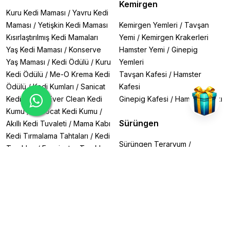
Kemirgen
Parazit Riski
→ Düzenli dışarı çıkan köpekler
Kuru Kedi Maması
/
Yavru Kedi
için
pire/keneye karşı
şampuanlar.
Maması
/
Yetişkin Kedi Maması
Kemirgen Yemleri
/
Tavşan
Yaş
→ Yavrular için
hipoalerjenik
yetişkinler için
yoğun
Kısırlaştırılmış Kedi Mamaları
Yemi
/
Kemirgen Krakerleri
bakım
şampuanları.
Nasıl Kullanılır?
Yaş Kedi Maması
/
Konserve
Hamster Yemi
/
Ginepig
Köpeğinizin tüylerini ıslatın.
Yaş Maması
/
Kedi Ödülü
/
Kuru
Yemleri
Şampuanı köklerden uçlara masaj yaparak uygulayın.
Kedi Ödülü
/
Me-O Krema Kedi
Tavşan Kafesi
/
Hamster
5-10 dakika bekletin (ilaçlı şampuanlarda).
Ödülü
/
Kedi Kumları
/
Sanicat
Kafesi
Bol su ile durulayın.
Kedi Kumu
/
Ever Clean Kedi
Ginepig Kafesi
/
Hamster Çarkı
Kuru şampuan
kullanıyorsanız, fırçalayarak kalıntıları
temizleyin.
Kumu
/
Lindocat Kedi Kumu
/
Sık Sorulan Sorular (SSS)
Sürüngen
Akıllı Kedi Tuvaleti
/
Mama Kabı
❓
Köpeğimi ne sıklıkla yıkamalıyım?
Kedi Tırmalama Tahtaları
/
Kedi
→ Ayda
1-2 kez
(aşırı yıkama cilt kuruluğu yapar).
Sürüngen Teraryum
/
Tarakları
/
Furminator Taraklar
Sürüngen Matı
/
Sürüngen
❓
İnsan şampuanı kullanabilir miyim?
Yemleri
/
Gecko Yemleri
/
Köpek
→
Hayır!
pH farkı nedeniyle cilt tahrişine yol açar.
Kaplumbağa Yemleri
/
❓
Pire şampuanı ne sıklıkla kullanılmalı?
→
Ayda 1 kez
(veteriner önerisiyle).
Köpek Maması
/
Yetişkin
Sürüngen Aydınlatma
Köpek Maması
/
Yavru Köpek
Evcil dostunuzun cilt sağlığı için en doğru şampuanı
Canlı
Maması
seçin! Hemen sipariş verin, hijyenik ve parlak