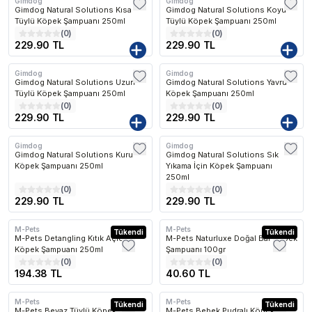
Gimdog
Gimdog
Gimdog Natural Solutions Kısa
Gimdog Natural Solutions Koyu
Tüylü Köpek Şampuanı 250ml
Tüylü Köpek Şampuanı 250ml
(
0
)
(
0
)
229.90 TL
229.90 TL
Gimdog
Gimdog
Gimdog Natural Solutions Uzun
Gimdog Natural Solutions Yavru
Tüylü Köpek Şampuanı 250ml
Köpek Şampuanı 250ml
(
0
)
(
0
)
229.90 TL
229.90 TL
Gimdog
Gimdog
Gimdog Natural Solutions Kuru
Gimdog Natural Solutions Sık
Köpek Şampuanı 250ml
Yıkama İçin Köpek Şampuanı
250ml
(
0
)
(
0
)
229.90 TL
229.90 TL
M-Pets
M-Pets
Tükendi
Tükendi
M-Pets Detangling Kıtık Açıcı
M-Pets Naturluxe Doğal Bar Köpek
Köpek Şampuanı 250ml
Şampuanı 100gr
(
0
)
(
0
)
194.38 TL
40.60 TL
M-Pets
M-Pets
Tükendi
Tükendi
M-Pets Beyaz Tüylü Köpek
M-Pets Bebek Pudralı Köpek