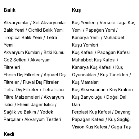
veya renk koruyucular.
✔
Doğal İçerikler
– Aloe vera, jojoba yağı, yulaf özleri
Balık
Kuş
ile cilt dostu.
✔
Kuru Şampuan
– Suya ihtiyaç duymadan pratik
Akvaryumlar
/
Set Akvaryumlar
Kuş Yemleri
/
Versele Laga Kuş
temizlik.
Balık Yemi
/
Cichlid Balık Yemi
Yemi
/
Papağan Yemi
/
Tropical Balık Yemi
/
Tetra
Kanarya Yemi
/
Muhabbet
En Çok Tercih Edilen Köpek Şampuanları:
🔹
M-Pets Naturluxe Serisi
– Lavanta, çay ağacı,
Yemi
Kuşu Yemleri
argan yağlı doğal formüller.
Akvaryum Kumları
/
Bitki Kumu
Kuş Kafesi
/
Papağan Kafesi
🔹
Beaphar White Coat
– Beyaz tüyleri sararmadan
Co2 Setleri
/
Akvaryum
Muhabbet Kuş Kafesi
/
temizler.
Filtreleri
Kanarya Kuş Kafesi
/
Kuş
🔹
Bioline Anti-Parazit
– Pire ve kenelere karşı koruma
Eheim Dış Filtreler
/
Aquael Dış
Oyuncakları
/
Kuş Tünekleri
/
sağlar.
🔹
Trixie Kuru Şampuan
– Susuz temizlik için ideal.
Filtreler
/
Fluval Dış Filtreler
Kuş Mamaları
🔹
M-Pets Yavru Şampuanı
– Hassas yavru cildine
Tetra Dış Filtreler
/
Tetra Isıtıcı
Kuş Aksesuarları
/
Kuş Krakeri
özel.
Filtre Malzemeleri
/
Akvaryum
Kuş Banyoluğu
/
Doğal Dal
Isıtıcı
/
Eheim Jager Isıtıcı
/
Darı
Köpek Şampuanı Seçerken Dikkat Edilmesi
Sağlık ve Bakım
/
Yedek
Ferplast Kuş Kafesi
/
Dayang
Gerekenler:
Cilt Tipi
→ Kuru/kaşıntılı ciltler için
yulaf özlü
, yağlı
Parçalar
/
Akvaryum Testleri
Papağan Kafesi
/
Kuş Sağlığı
ciltler için
narenciye bazlı
şampuanlar.
Vision Kuş Kafesi
/
Gaga Taşı
Tüy Rengi
→ Beyaz tüyler için
aydınlatıcı
, siyah tüyler
Kedi
için
renk koruyucu
formüller.