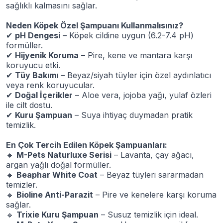
sağlıklı kalmasını sağlar.
Neden Köpek Özel Şampuanı Kullanmalısınız?
✔
pH Dengesi
– Köpek cildine uygun (6.2-7.4 pH)
formüller.
✔
Hijyenik Koruma
– Pire, kene ve mantara karşı
koruyucu etki.
✔
Tüy Bakımı
– Beyaz/siyah tüyler için özel aydınlatıcı
veya renk koruyucular.
✔
Doğal İçerikler
– Aloe vera, jojoba yağı, yulaf özleri
ile cilt dostu.
✔
Kuru Şampuan
– Suya ihtiyaç duymadan pratik
temizlik.
En Çok Tercih Edilen Köpek Şampuanları:
🔹
M-Pets Naturluxe Serisi
– Lavanta, çay ağacı,
argan yağlı doğal formüller.
🔹
Beaphar White Coat
– Beyaz tüyleri sararmadan
temizler.
🔹
Bioline Anti-Parazit
– Pire ve kenelere karşı koruma
sağlar.
🔹
Trixie Kuru Şampuan
– Susuz temizlik için ideal.