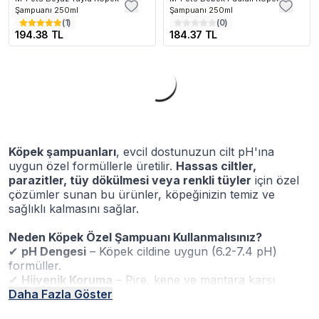
Şampuanı 250ml
Şampuanı 250ml
(
1
)
(
0
)
194.38 TL
184.37 TL
Köpek şampuanları
, evcil dostunuzun cilt pH'ına
uygun özel formüllerle üretilir.
Hassas ciltler,
parazitler, tüy dökülmesi veya renkli tüyler
için özel
çözümler sunan bu ürünler, köpeğinizin temiz ve
sağlıklı kalmasını sağlar.
Neden Köpek Özel Şampuanı Kullanmalısınız?
✔
pH Dengesi
– Köpek cildine uygun (6.2-7.4 pH)
formüller.
✔
Hijyenik Koruma
– Pire, kene ve mantara karşı
koruyucu etki.
Daha Fazla Göster
✔
Tüy Bakımı
– Beyaz/siyah tüyler için özel aydınlatıcı