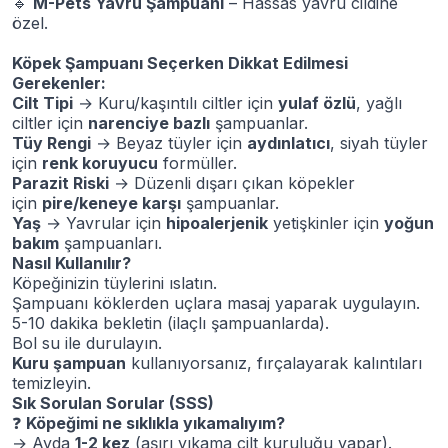
🔹
M-Pets Yavru Şampuanı
– Hassas yavru cildine
özel.
Köpek Şampuanı Seçerken Dikkat Edilmesi
Gerekenler:
Cilt Tipi
→ Kuru/kaşıntılı ciltler için
yulaf özlü
, yağlı
ciltler için
narenciye bazlı
şampuanlar.
Tüy Rengi
→ Beyaz tüyler için
aydınlatıcı
, siyah tüyler
için
renk koruyucu
formüller.
Parazit Riski
→ Düzenli dışarı çıkan köpekler
için
pire/keneye karşı
şampuanlar.
Yaş
→ Yavrular için
hipoalerjenik
yetişkinler için
yoğun
bakım
şampuanları.
Nasıl Kullanılır?
Köpeğinizin tüylerini ıslatın.
Şampuanı köklerden uçlara masaj yaparak uygulayın.
5-10 dakika bekletin (ilaçlı şampuanlarda).
Bol su ile durulayın.
Kuru şampuan
kullanıyorsanız, fırçalayarak kalıntıları
temizleyin.
Sık Sorulan Sorular (SSS)
❓
Köpeğimi ne sıklıkla yıkamalıyım?
→ Ayda
1-2 kez
(aşırı yıkama cilt kuruluğu yapar).