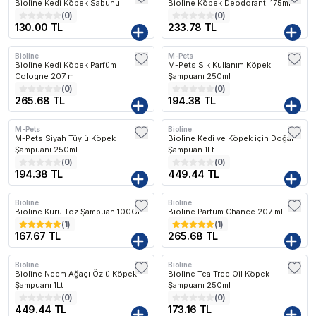
Bioline Kedi Köpek Sabunu
Bioline Köpek Deodorantı 175ml
(
0
)
(
0
)
130.00 TL
233.78 TL
Bioline
M-Pets
Bioline Kedi Köpek Parfüm
M-Pets Sık Kullanım Köpek
Cologne 207 ml
Şampuanı 250ml
(
0
)
(
0
)
265.68 TL
194.38 TL
M-Pets
Bioline
M-Pets Siyah Tüylü Köpek
Bioline Kedi ve Köpek için Doğal
Şampuanı 250ml
Şampuan 1Lt
(
0
)
(
0
)
194.38 TL
449.44 TL
Bioline
Bioline
Bioline Kuru Toz Şampuan 100Gr
Bioline Parfüm Chance 207 ml
(
1
)
(
1
)
167.67 TL
265.68 TL
Bioline
Bioline
Bioline Neem Ağaçı Özlü Köpek
Bioline Tea Tree Oil Köpek
Şampuanı 1Lt
Şampuanı 250ml
(
0
)
(
0
)
449.44 TL
173.16 TL