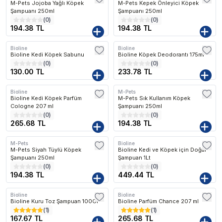
M-Pets Jojoba Yağlı Köpek
M-Pets Kepek Önleyici Köpek
Şampuanı 250ml
Şampuanı 250ml
(
0
)
(
0
)
194.38 TL
194.38 TL
Bioline
Bioline
Bioline Kedi Köpek Sabunu
Bioline Köpek Deodorantı 175ml
(
0
)
(
0
)
130.00 TL
233.78 TL
Bioline
M-Pets
Bioline Kedi Köpek Parfüm
M-Pets Sık Kullanım Köpek
Cologne 207 ml
Şampuanı 250ml
(
0
)
(
0
)
265.68 TL
194.38 TL
M-Pets
Bioline
M-Pets Siyah Tüylü Köpek
Bioline Kedi ve Köpek için Doğal
Şampuanı 250ml
Şampuan 1Lt
(
0
)
(
0
)
194.38 TL
449.44 TL
Bioline
Bioline
Bioline Kuru Toz Şampuan 100Gr
Bioline Parfüm Chance 207 ml
(
1
)
(
1
)
167.67 TL
265.68 TL