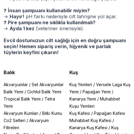
❓
İnsan şampuanı kullanabilir miyim?
→
Hayır!
pH farkı nedeniyle cilt tahrişine yol açar.
❓
Pire şampuanı ne sıklıkla kullanılmalı?
→
Ayda 1 kez
(veteriner önerisiyle).
Evcil dostunuzun cilt sağlığı için en doğru şampuanı
seçin! Hemen sipariş verin, hijyenik ve parlak
tüylerin keyfini çıkarın!
Balık
Kuş
Akvaryumlar
/
Set Akvaryumlar
Kuş Yemleri
/
Versele Laga Kuş
Balık Yemi
/
Cichlid Balık Yemi
Yemi
/
Papağan Yemi
/
Tropical Balık Yemi
/
Tetra
Kanarya Yemi
/
Muhabbet
Yemi
Kuşu Yemleri
Akvaryum Kumları
/
Bitki Kumu
Kuş Kafesi
/
Papağan Kafesi
Co2 Setleri
/
Akvaryum
Muhabbet Kuş Kafesi
/
Filtreleri
Kanarya Kuş Kafesi
/
Kuş