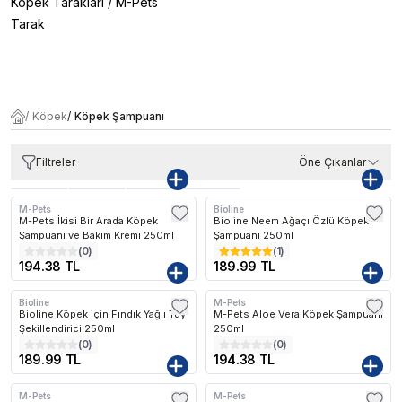
Köpek Tarakları
/
M-Pets
Tarak
/
Köpek
/
Köpek Şampuanı
Filtreler
Öne Çıkanlar
M-Pets
Bioline
M-Pets İkisi Bir Arada Köpek
Bioline Neem Ağaçı Özlü Köpek
Şampuanı ve Bakım Kremi 250ml
Şampuanı 250ml
(
0
)
(
1
)
194.38 TL
189.99 TL
Bioline
M-Pets
Bioline Köpek için Fındık Yağlı Tüy
M-Pets Aloe Vera Köpek Şampuanı
Şekillendirici 250ml
250ml
(
0
)
(
0
)
189.99 TL
194.38 TL
M-Pets
M-Pets