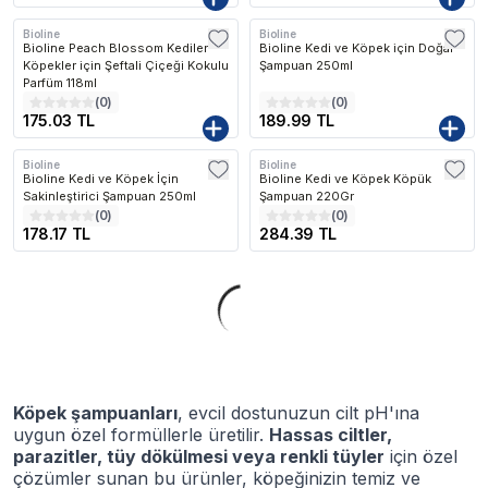
Bioline
Bioline
Bioline Peach Blossom Kediler
Bioline Kedi ve Köpek için Doğal
Köpekler için Şeftali Çiçeği Kokulu
Şampuan 250ml
Parfüm 118ml
(
0
)
(
0
)
175.03 TL
189.99 TL
Bioline
Bioline
Bioline Kedi ve Köpek İçin
Bioline Kedi ve Köpek Köpük
Sakinleştirici Şampuan 250ml
Şampuan 220Gr
(
0
)
(
0
)
178.17 TL
284.39 TL
Köpek şampuanları
, evcil dostunuzun cilt pH'ına
uygun özel formüllerle üretilir.
Hassas ciltler,
parazitler, tüy dökülmesi veya renkli tüyler
için özel
çözümler sunan bu ürünler, köpeğinizin temiz ve