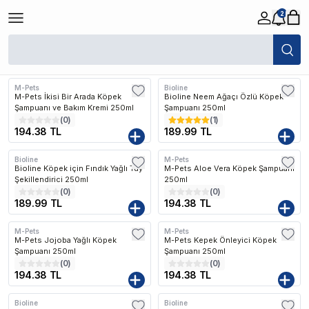
2
/
Köpek
/
Köpek Şampuanı
Filtreler
Öne Çıkanlar
M-Pets
Bioline
M-Pets İkisi Bir Arada Köpek
Bioline Neem Ağaçı Özlü Köpek
Şampuanı ve Bakım Kremi 250ml
Şampuanı 250ml
(
0
)
(
1
)
194.38 TL
189.99 TL
Bioline
M-Pets
Bioline Köpek için Fındık Yağlı Tüy
M-Pets Aloe Vera Köpek Şampuanı
Şekillendirici 250ml
250ml
(
0
)
(
0
)
189.99 TL
194.38 TL
M-Pets
M-Pets
M-Pets Jojoba Yağlı Köpek
M-Pets Kepek Önleyici Köpek
Şampuanı 250ml
Şampuanı 250ml
(
0
)
(
0
)
194.38 TL
194.38 TL
Bioline
Bioline