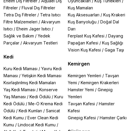
Eheim Dış Filtreler
/
Aquael Dış
Oyuncakları
/
Kuş Tünekleri
/
Filtreler
/
Fluval Dış Filtreler
Kuş Mamaları
Tetra Dış Filtreler
/
Tetra Isıtıcı
Kuş Aksesuarları
/
Kuş Krakeri
Filtre Malzemeleri
/
Akvaryum
Kuş Banyoluğu
/
Doğal Dal
Isıtıcı
/
Eheim Jager Isıtıcı
/
Darı
Sağlık ve Bakım
/
Yedek
Ferplast Kuş Kafesi
/
Dayang
Parçalar
/
Akvaryum Testleri
Papağan Kafesi
/
Kuş Sağlığı
Vision Kuş Kafesi
/
Gaga Taşı
Kedi
Kemirgen
Kuru Kedi Maması
/
Yavru Kedi
Maması
/
Yetişkin Kedi Maması
Kemirgen Yemleri
/
Tavşan
Kısırlaştırılmış Kedi Mamaları
Yemi
/
Kemirgen Krakerleri
Yaş Kedi Maması
/
Konserve
Hamster Yemi
/
Ginepig
Yaş Maması
/
Kedi Ödülü
/
Kuru
Yemleri
Kedi Ödülü
/
Me-O Krema Kedi
Tavşan Kafesi
/
Hamster
Ödülü
/
Kedi Kumları
/
Sanicat
Kafesi
Kedi Kumu
/
Ever Clean Kedi
Ginepig Kafesi
/
Hamster Çarkı
Kumu
/
Lindocat Kedi Kumu
/