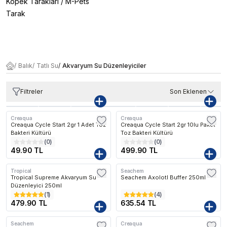
Köpek Tarakları
/
M-Pets
Tarak
/
Balık
/
Tatlı Su
/
Akvaryum Su Düzenleyiciler
Filtreler
Son Eklenen
Creaqua
Creaqua
Creaqua Cycle Start 2gr 1 Adet Toz
Creaqua Cycle Start 2gr 10lu Paket
Bakteri Kültürü
Toz Bakteri Kültürü
(
0
)
(
0
)
49.90 TL
499.90 TL
Tropical
Seachem
Tropical Supreme Akvaryum Su
Seachem Axolotl Buffer 250ml
Düzenleyici 250ml
(
1
)
(
4
)
479.90 TL
635.54 TL
Seachem
Creaqua