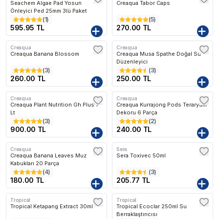
Seachem Algae Pad Yosun
Creaqua Tabor Caps
Önleyici Ped 25mm 3lü Paket
(
1
)
(
5
)
595.95 TL
270.00 TL
Creaqua
Creaqua
Creaqua Banana Blossom
Creaqua Musa Spathe Doğal Su
Düzenleyici
(
3
)
(
3
)
260.00 TL
250.00 TL
Creaqua
Creaqua
Creaqua Plant Nutrition Gh Plus 1
Creaqua Kurrajong Pods Teraryum
Lt
Dekoru 6 Parça
(
3
)
(
2
)
900.00 TL
240.00 TL
Creaqua
Sera
Creaqua Banana Leaves Muz
Sera Toxivec 50ml
Kabukları 20 Parça
(
4
)
(
3
)
180.00 TL
205.77 TL
Tropical
Tropical
Tropical Ketapang Extract 30ml
Tropical Ecoclar 250ml Su
Berraklaştırıcısı