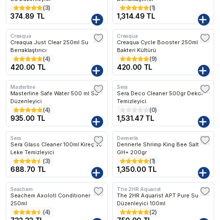
(
3
)
(
1
)
374.89 TL
1,314.49 TL
Creaqua
Creaqua
Creaqua Just Clear 250ml Su
Creaqua Cycle Booster 250ml
Berraklaştırıcı
Bakteri Kültürü
(
4
)
(
9
)
420.00 TL
420.00 TL
Masterline
Sera
Kargo Bedava
Kargo Bedava
Masterline Safe Water 500 ml Su
Sera Deco Cleaner 500gr Dekor
Düzenleyici
Temizleyici
(
4
)
(
0
)
935.00 TL
1,531.47 TL
Sera
Dennerle
Kargo Bedava
Sera Glass Cleaner 100ml Kireç ve
Dennerle Shrimp King Bee Salt
Leke Temizleyici
GH+ 200gr
(
3
)
(
1
)
688.70 TL
1,350.00 TL
Seachem
The 2HR Aquarist
Seachem Axolotl Conditioner
The 2HR Aquarist APT Pure Su
250ml
Düzenleyici 100ml
(
4
)
(
2
)