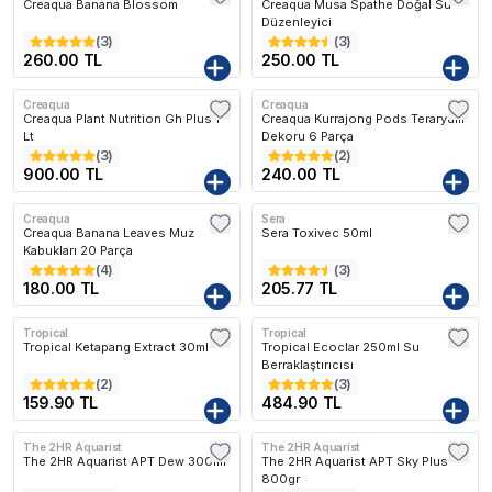
Creaqua Banana Blossom
Creaqua Musa Spathe Doğal Su
Düzenleyici
(
3
)
(
3
)
260.00 TL
250.00 TL
Creaqua
Creaqua
Creaqua Plant Nutrition Gh Plus 1
Creaqua Kurrajong Pods Teraryum
Lt
Dekoru 6 Parça
(
3
)
(
2
)
900.00 TL
240.00 TL
Creaqua
Sera
Creaqua Banana Leaves Muz
Sera Toxivec 50ml
Kabukları 20 Parça
(
4
)
(
3
)
180.00 TL
205.77 TL
Tropical
Tropical
Tropical Ketapang Extract 30ml
Tropical Ecoclar 250ml Su
Berraklaştırıcısı
(
2
)
(
3
)
159.90 TL
484.90 TL
The 2HR Aquarist
The 2HR Aquarist
The 2HR Aquarist APT Dew 300ml
The 2HR Aquarist APT Sky Plus
800gr