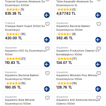
Tropical Supreme Akvaryum Su
Tetra Aquasafe Akvaryum Su
Düzenleyici 500ml
Düzenleyicisi 5L
(
5
)
(
2
)
835.38 TL
4,877.82 TL
Creaqua
Aquamins
Creaqua Avant Guard 250ml Su
Aquamins Bacteria Bakteri
Düzenleyici
Düzenleyicisi 250ml
(
16
)
(
8
)
420.00 TL
362.45 TL
Aquamins
Aquamins
Aquamins H2O Su Düzenleyicisi
Aquamins Productive Cleaner Su
100ml
Berraklaştırıcı 100ml
(
21
)
(
17
)
110.83 TL
134.07 TL
Aquamins
Aquamins
Aquamins Bacteria Bakteri
Aquamins Minerals Plus Mineral
Düzenleyicisi 100ml
Düzenleyicisi 100ml
(
19
)
(
16
)
160.05 TL
128.76 TL
Aquamins
Aquamins
Aquamins Beta Mineral
Aquamins Anti Ammonia Amonyak
Düzenleyicisi 100ml
Giderici 100ml