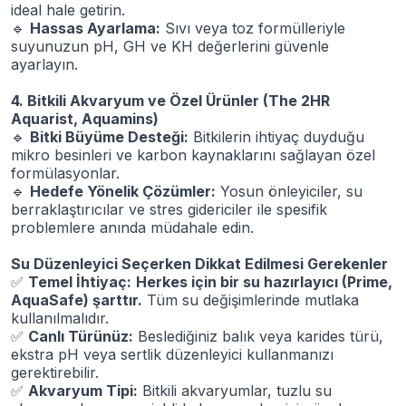
ideal hale getirin.
🔹
Hassas Ayarlama:
Sıvı veya toz formülleriyle
suyunuzun pH, GH ve KH değerlerini güvenle
ayarlayın.
4. Bitkili Akvaryum ve Özel Ürünler (The 2HR
Aquarist, Aquamins)
🔹
Bitki Büyüme Desteği:
Bitkilerin ihtiyaç duyduğu
mikro besinleri ve karbon kaynaklarını sağlayan özel
formülasyonlar.
🔹
Hedefe Yönelik Çözümler:
Yosun önleyiciler, su
berraklaştırıcılar ve stres gidericiler ile spesifik
problemlere anında müdahale edin.
Su Düzenleyici Seçerken Dikkat Edilmesi Gerekenler
✅
Temel İhtiyaç:
Herkes için bir su hazırlayıcı (Prime,
AquaSafe) şarttır.
Tüm su değişimlerinde mutlaka
kullanılmalıdır.
✅
Canlı Türünüz:
Beslediğiniz balık veya karides türü,
ekstra pH veya sertlik düzenleyici kullanmanızı
gerektirebilir.
✅
Akvaryum Tipi:
Bitkili akvaryumlar, tuzlu su