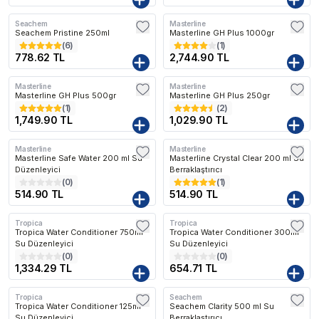
Seachem
Masterline
Seachem Pristine 250ml
Masterline GH Plus 1000gr
(
6
)
(
1
)
778.62 TL
2,744.90 TL
Masterline
Masterline
Masterline GH Plus 500gr
Masterline GH Plus 250gr
(
1
)
(
2
)
1,749.90 TL
1,029.90 TL
Masterline
Masterline
Masterline Safe Water 200 ml Su
Masterline Crystal Clear 200 ml Su
Düzenleyici
Berraklaştırıcı
(
0
)
(
1
)
514.90 TL
514.90 TL
Tropica
Tropica
Kargo Bedava
Tropica Water Conditioner 750ml
Tropica Water Conditioner 300ml
Su Düzenleyici
Su Düzenleyici
(
0
)
(
0
)
1,334.29 TL
654.71 TL
Tropica
Seachem
Kargo Bedava
Tropica Water Conditioner 125ml
Seachem Clarity 500 ml Su
Su Düzenleyici
Berraklaştırıcı