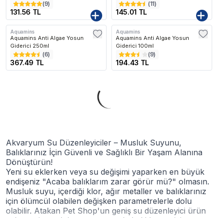
(
9
)
(
11
)
131.56 TL
145.01 TL
Aquamins
Aquamins
Aquamins Anti Algae Yosun
Aquamins Anti Algae Yosun
Giderici 250ml
Giderici 100ml
(
6
)
(
9
)
367.49 TL
194.43 TL
Akvaryum Su Düzenleyiciler – Musluk Suyunu,
Balıklarınız İçin Güvenli ve Sağlıklı Bir Yaşam Alanına
Dönüştürün!
Yeni su eklerken veya su değişimi yaparken en büyük
endişeniz "Acaba balıklarım zarar görür mü?" olmasın.
Musluk suyu, içerdiği klor, ağır metaller ve balıklarınız
için ölümcül olabilen değişken parametrelerle dolu
olabilir. Atakan Pet Shop'un geniş su düzenleyici ürün