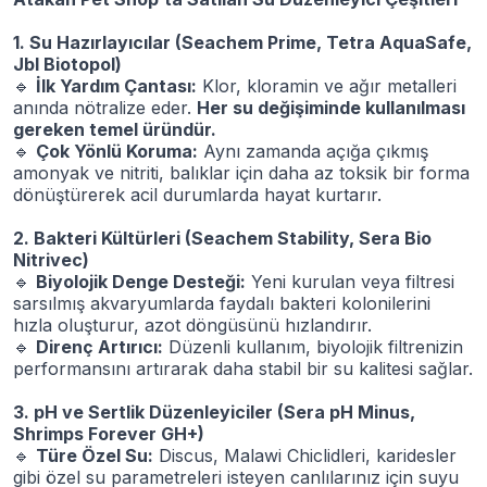
1. Su Hazırlayıcılar (Seachem Prime, Tetra AquaSafe,
Jbl Biotopol)
🔹
İlk Yardım Çantası:
Klor, kloramin ve ağır metalleri
anında nötralize eder.
Her su değişiminde kullanılması
gereken temel üründür.
🔹
Çok Yönlü Koruma:
Aynı zamanda açığa çıkmış
amonyak ve nitriti, balıklar için daha az toksik bir forma
dönüştürerek acil durumlarda hayat kurtarır.
2. Bakteri Kültürleri (Seachem Stability, Sera Bio
Nitrivec)
🔹
Biyolojik Denge Desteği:
Yeni kurulan veya filtresi
sarsılmış akvaryumlarda faydalı bakteri kolonilerini
hızla oluşturur, azot döngüsünü hızlandırır.
🔹
Direnç Artırıcı:
Düzenli kullanım, biyolojik filtrenizin
performansını artırarak daha stabil bir su kalitesi sağlar.
3. pH ve Sertlik Düzenleyiciler (Sera pH Minus,
Shrimps Forever GH+)
🔹
Türe Özel Su:
Discus, Malawi Chiclidleri, karidesler
gibi özel su parametreleri isteyen canlılarınız için suyu