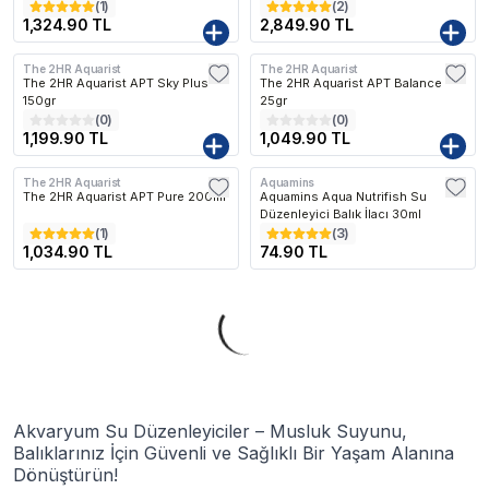
(
1
)
(
2
)
1,324.90 TL
2,849.90 TL
The 2HR Aquarist
The 2HR Aquarist
The 2HR Aquarist APT Sky Plus
The 2HR Aquarist APT Balance
150gr
25gr
(
0
)
(
0
)
1,199.90 TL
1,049.90 TL
The 2HR Aquarist
Aquamins
The 2HR Aquarist APT Pure 200ml
Aquamins Aqua Nutrifish Su
Düzenleyici Balık İlacı 30ml
(
1
)
(
3
)
1,034.90 TL
74.90 TL
Akvaryum Su Düzenleyiciler – Musluk Suyunu,
Balıklarınız İçin Güvenli ve Sağlıklı Bir Yaşam Alanına
Dönüştürün!