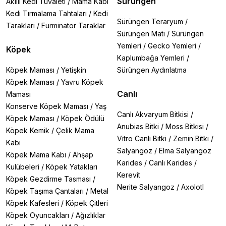
Sürüngen
Akıllı Kedi Tuvaleti
/
Mama Kabı
Kedi Tırmalama Tahtaları
/
Kedi
Sürüngen Teraryum
/
Tarakları
/
Furminator Taraklar
Sürüngen Matı
/
Sürüngen
Yemleri
/
Gecko Yemleri
/
Köpek
Kaplumbağa Yemleri
/
Köpek Maması
/
Yetişkin
Sürüngen Aydınlatma
Köpek Maması
/
Yavru Köpek
Canlı
Maması
Konserve Köpek Maması
/
Yaş
Canlı Akvaryum Bitkisi
/
Köpek Maması
/
Köpek Ödülü
Anubias Bitki
/
Moss Bitkisi
/
Köpek Kemik
/
Çelik Mama
Vitro Canlı Bitki
/
Zemin Bitki
/
Kabı
Salyangoz
/
Elma Salyangoz
Köpek Mama Kabı
/
Ahşap
Karides
/
Canlı Karides
/
Kulübeleri
/
Köpek Yatakları
Kerevit
Köpek Gezdirme Tasması
/
Nerite Salyangoz
/
Axolotl
Köpek Taşıma Çantaları
/
Metal
Köpek Kafesleri
/
Köpek Çitleri
Köpek Oyuncakları
/
Ağızlıklar