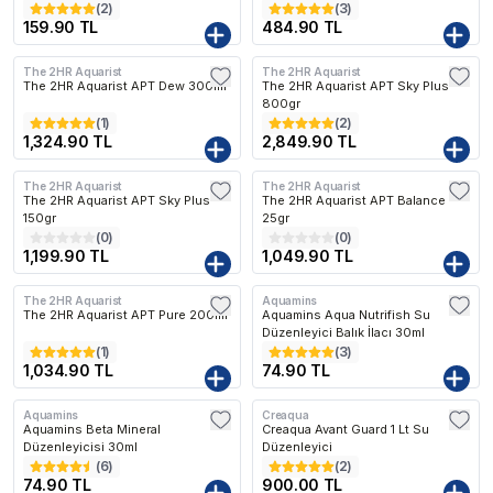
(
2
)
(
3
)
159.90 TL
484.90 TL
The 2HR Aquarist
The 2HR Aquarist
The 2HR Aquarist APT Dew 300ml
The 2HR Aquarist APT Sky Plus
800gr
(
1
)
(
2
)
1,324.90 TL
2,849.90 TL
The 2HR Aquarist
The 2HR Aquarist
The 2HR Aquarist APT Sky Plus
The 2HR Aquarist APT Balance
150gr
25gr
(
0
)
(
0
)
1,199.90 TL
1,049.90 TL
The 2HR Aquarist
Aquamins
The 2HR Aquarist APT Pure 200ml
Aquamins Aqua Nutrifish Su
Düzenleyici Balık İlacı 30ml
(
1
)
(
3
)
1,034.90 TL
74.90 TL
Aquamins
Creaqua
Aquamins Beta Mineral
Creaqua Avant Guard 1 Lt Su
Düzenleyicisi 30ml
Düzenleyici
(
6
)
(
2
)
74.90 TL
900.00 TL