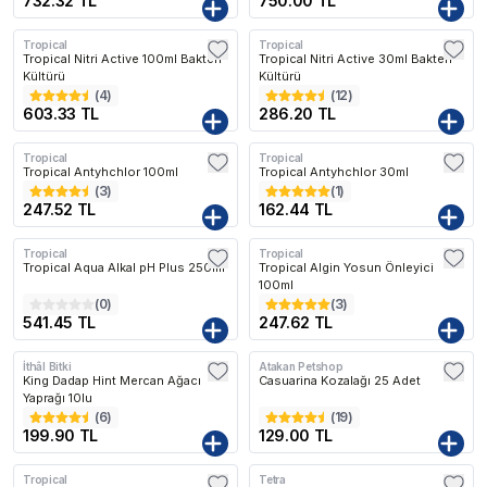
732.32 TL
750.00 TL
Tropical
Tropical
Tropical Nitri Active 100ml Bakteri
Tropical Nitri Active 30ml Bakteri
Kültürü
Kültürü
(
4
)
(
12
)
603.33 TL
286.20 TL
Tropical
Tropical
Tropical Antyhchlor 100ml
Tropical Antyhchlor 30ml
(
3
)
(
1
)
247.52 TL
162.44 TL
Tropical
Tropical
Tropical Aqua Alkal pH Plus 250ml
Tropical Algin Yosun Önleyici
100ml
(
0
)
(
3
)
541.45 TL
247.62 TL
İthâl Bitki
Atakan Petshop
King Dadap Hint Mercan Ağacı
Casuarina Kozalağı 25 Adet
Yaprağı 10lu
(
6
)
(
19
)
199.90 TL
129.00 TL
Tropical
Tetra
Kargo Bedava
Kargo Bedava