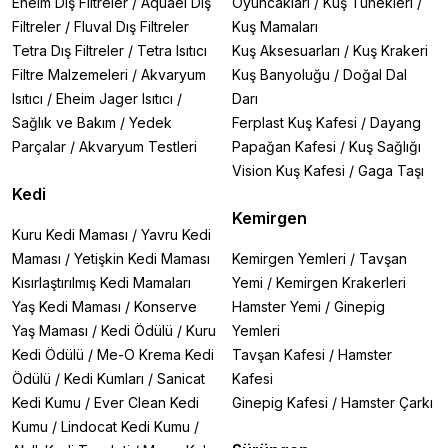
Eheim Dış Filtreler
/
Aquael Dış
Oyuncakları
/
Kuş Tünekleri
/
Filtreler
/
Fluval Dış Filtreler
Kuş Mamaları
Tetra Dış Filtreler
/
Tetra Isıtıcı
Kuş Aksesuarları
/
Kuş Krakeri
Filtre Malzemeleri
/
Akvaryum
Kuş Banyoluğu
/
Doğal Dal
Isıtıcı
/
Eheim Jager Isıtıcı
/
Darı
Sağlık ve Bakım
/
Yedek
Ferplast Kuş Kafesi
/
Dayang
Parçalar
/
Akvaryum Testleri
Papağan Kafesi
/
Kuş Sağlığı
Vision Kuş Kafesi
/
Gaga Taşı
Kedi
Kemirgen
Kuru Kedi Maması
/
Yavru Kedi
Maması
/
Yetişkin Kedi Maması
Kemirgen Yemleri
/
Tavşan
Kısırlaştırılmış Kedi Mamaları
Yemi
/
Kemirgen Krakerleri
Yaş Kedi Maması
/
Konserve
Hamster Yemi
/
Ginepig
Yaş Maması
/
Kedi Ödülü
/
Kuru
Yemleri
Kedi Ödülü
/
Me-O Krema Kedi
Tavşan Kafesi
/
Hamster
Ödülü
/
Kedi Kumları
/
Sanicat
Kafesi
Kedi Kumu
/
Ever Clean Kedi
Ginepig Kafesi
/
Hamster Çarkı
Kumu
/
Lindocat Kedi Kumu
/