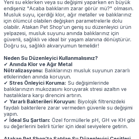
Yeni su eklerken veya su değişimi yaparken en büyük
endişeniz "Acaba balıklarım zarar görür mü?" olmasın.
Musluk suyu, içerdiği klor, ağır metaller ve balıklarınız
için ölümcül olabilen değişken parametrelerle dolu
olabilir. Atakan Pet Shop'un geniş su düzenleyici ürün
yelpazesi, musluk suyunu anında balıklarınız için
güvenli, sağlıklı ve ideal bir yaşam alanına dönüştürür.
Doğru su, sağlıklı akvaryumun temelidir!
Neden Su Düzenleyici Kullanmalısınız?
✔
Anında Klor ve Ağır Metal
Nötralizasyonu:
Balıklarınızı musluk suyunun zararlı
etkilerinden anında koruyun.
✔
Stres Önleyici Koruma:
Su değişimlerinde
balıklarınızın mukozasını koruyarak stresi azaltın ve
hastalıklara karşı direncini artırın.
✔
Yararlı Bakterileri Koruyun:
Biyolojik filtrenizdeki
faydalı bakterilere zarar vermeden güvenle su değişimi
yapın.
✔
İdeal Su Şartları:
Özel formüllerle pH, GH ve KH gibi
su değerlerini belirli türler için ideal seviyelere getirin.
Atakan Pet Shop’ta Satılan Su Düzenleyici Çeşitleri