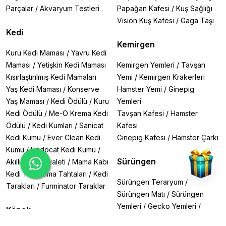
gereken temel üründür.
Parçalar
/
Akvaryum Testleri
Papağan Kafesi
/
Kuş Sağlığı
🔹
Çok Yönlü Koruma:
Aynı zamanda açığa çıkmış
Vision Kuş Kafesi
/
Gaga Taşı
amonyak ve nitriti, balıklar için daha az toksik bir forma
Kedi
dönüştürerek acil durumlarda hayat kurtarır.
Kemirgen
Kuru Kedi Maması
/
Yavru Kedi
2. Bakteri Kültürleri (Seachem Stability, Sera Bio
Maması
/
Yetişkin Kedi Maması
Kemirgen Yemleri
/
Tavşan
Nitrivec)
Kısırlaştırılmış Kedi Mamaları
Yemi
/
Kemirgen Krakerleri
🔹
Biyolojik Denge Desteği:
Yeni kurulan veya filtresi
sarsılmış akvaryumlarda faydalı bakteri kolonilerini
Yaş Kedi Maması
/
Konserve
Hamster Yemi
/
Ginepig
hızla oluşturur, azot döngüsünü hızlandırır.
Yaş Maması
/
Kedi Ödülü
/
Kuru
Yemleri
🔹
Direnç Artırıcı:
Düzenli kullanım, biyolojik filtrenizin
Kedi Ödülü
/
Me-O Krema Kedi
Tavşan Kafesi
/
Hamster
performansını artırarak daha stabil bir su kalitesi sağlar.
Ödülü
/
Kedi Kumları
/
Sanicat
Kafesi
Kedi Kumu
/
Ever Clean Kedi
Ginepig Kafesi
/
Hamster Çarkı
3. pH ve Sertlik Düzenleyiciler (Sera pH Minus,
Shrimps Forever GH+)
Kumu
/
Lindocat Kedi Kumu
/
🔹
Türe Özel Su:
Discus, Malawi Chiclidleri, karidesler
Sürüngen
Akıllı Kedi Tuvaleti
/
Mama Kabı
gibi özel su parametreleri isteyen canlılarınız için suyu
Kedi Tırmalama Tahtaları
/
Kedi
ideal hale getirin.
Sürüngen Teraryum
/
Tarakları
/
Furminator Taraklar
🔹
Hassas Ayarlama:
Sıvı veya toz formülleriyle
Sürüngen Matı
/
Sürüngen
suyunuzun pH, GH ve KH değerlerini güvenle
Yemleri
/
Gecko Yemleri
/
Köpek
ayarlayın.
Kaplumbağa Yemleri
/