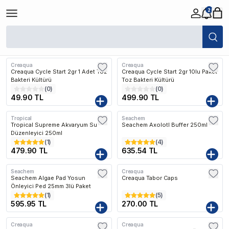
2
/
Balık
/
Tatlı Su
/
Akvaryum Su Düzenleyiciler
Filtreler
Son Eklenen
Creaqua
Creaqua
Creaqua Cycle Start 2gr 1 Adet Toz
Creaqua Cycle Start 2gr 10lu Paket
Bakteri Kültürü
Toz Bakteri Kültürü
(
0
)
(
0
)
49.90 TL
499.90 TL
Tropical
Seachem
Tropical Supreme Akvaryum Su
Seachem Axolotl Buffer 250ml
Düzenleyici 250ml
(
1
)
(
4
)
479.90 TL
635.54 TL
Seachem
Creaqua
Seachem Algae Pad Yosun
Creaqua Tabor Caps
Önleyici Ped 25mm 3lü Paket
(
1
)
(
5
)
595.95 TL
270.00 TL
Creaqua
Creaqua