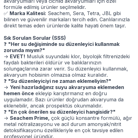
akvaryumları veya cichlid akvaryumları için özel
formüle edilmiş ürünler seçilmelidir.
✅
Marka Kalitesi:
Seachem, Sera, Tetra, JBL gibi
bilinen ve güvenilir markaları tercih edin. Canlılarınızla
direkt temas eden ürünlerde kalite hayati önem taşır.
Sık Sorulan Sorular (SSS)
❓
"Her su değişiminde su düzenleyici kullanmak
zorunda mıyım?"
→
EVET!
Musluk suyundaki klor, biyolojik filtrenizdeki
faydalı bakterileri öldürür ve balıklarınızın
solungaçlarına zarar verir. Su düzenleyici kullanmak,
akvaryum hobisinin olmazsa olmaz kuralıdır.
❓
"Su düzenleyiciyi ne zaman eklemeliyim?"
→
Yeni hazırladığınız suyu akvaryuma eklemeden
hemen önce
ekleyip karıştırmanız en doğru
uygulamadır. Bazı ürünler doğrudan akvaryuma da
eklenebilir, ancak prospektüs okunmalıdır.
❓
"En çok önerilen su düzenleyici hangisidir?"
→
Seachem Prime,
çok güçlü konsantre formülü, ağır
metal nötralizasyonu ve acil durum amonyak/nitrit
detoksifikasyonu özellikleriyle en çok tavsiye edilen
profesyonel üründür.