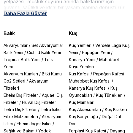
yelpazesi, musluk suyunu anında balıklarınız için
güvenli, sağlıklı ve ideal bir yaşam alanına dönüştürür.
Doğru su, sağlıklı akvaryumun temelidir!
Daha Fazla Göster
Neden Su Düzenleyici Kullanmalısınız?
✔
Anında Klor ve Ağır Metal
Balık
Kuş
Nötralizasyonu:
Balıklarınızı musluk suyunun zararlı
etkilerinden anında koruyun.
Akvaryumlar
/
Set Akvaryumlar
Kuş Yemleri
/
Versele Laga Kuş
✔
Stres Önleyici Koruma:
Su değişimlerinde
Balık Yemi
/
Cichlid Balık Yemi
Yemi
/
Papağan Yemi
/
balıklarınızın mukozasını koruyarak stresi azaltın ve
Tropical Balık Yemi
/
Tetra
Kanarya Yemi
/
Muhabbet
hastalıklara karşı direncini artırın.
✔
Yararlı Bakterileri Koruyun:
Biyolojik filtrenizdeki
Yemi
Kuşu Yemleri
faydalı bakterilere zarar vermeden güvenle su değişimi
Akvaryum Kumları
/
Bitki Kumu
Kuş Kafesi
/
Papağan Kafesi
yapın.
Co2 Setleri
/
Akvaryum
Muhabbet Kuş Kafesi
/
✔
İdeal Su Şartları:
Özel formüllerle pH, GH ve KH gibi
Filtreleri
Kanarya Kuş Kafesi
/
Kuş
su değerlerini belirli türler için ideal seviyelere getirin.
Eheim Dış Filtreler
/
Aquael Dış
Oyuncakları
/
Kuş Tünekleri
/
Atakan Pet Shop’ta Satılan Su Düzenleyici Çeşitleri
Filtreler
/
Fluval Dış Filtreler
Kuş Mamaları
Tetra Dış Filtreler
/
Tetra Isıtıcı
Kuş Aksesuarları
/
Kuş Krakeri
1. Su Hazırlayıcılar (Seachem Prime, Tetra AquaSafe,
Filtre Malzemeleri
/
Akvaryum
Kuş Banyoluğu
/
Doğal Dal
Jbl Biotopol)
Isıtıcı
/
Eheim Jager Isıtıcı
/
Darı
🔹
İlk Yardım Çantası:
Klor, kloramin ve ağır metalleri
Sağlık ve Bakım
/
Yedek
Ferplast Kuş Kafesi
/
Dayang
anında nötralize eder.
Her su değişiminde kullanılması