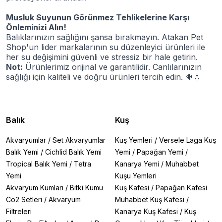
Musluk Suyunun Görünmez Tehlikelerine Karşı
Önleminizi Alın!
Balıklarınızın sağlığını şansa bırakmayın. Atakan Pet
Shop'un lider markalarının su düzenleyici ürünleri ile
her su değişimini güvenli ve stressiz bir hale getirin.
Not:
Ürünlerimiz orijinal ve garantilidir. Canlılarınızın
sağlığı için kaliteli ve doğru ürünleri tercih edin.
🐠💧
Balık
Kuş
Akvaryumlar
/
Set Akvaryumlar
Kuş Yemleri
/
Versele Laga Kuş
Balık Yemi
/
Cichlid Balık Yemi
Yemi
/
Papağan Yemi
/
Tropical Balık Yemi
/
Tetra
Kanarya Yemi
/
Muhabbet
Yemi
Kuşu Yemleri
Akvaryum Kumları
/
Bitki Kumu
Kuş Kafesi
/
Papağan Kafesi
Co2 Setleri
/
Akvaryum
Muhabbet Kuş Kafesi
/
Filtreleri
Kanarya Kuş Kafesi
/
Kuş