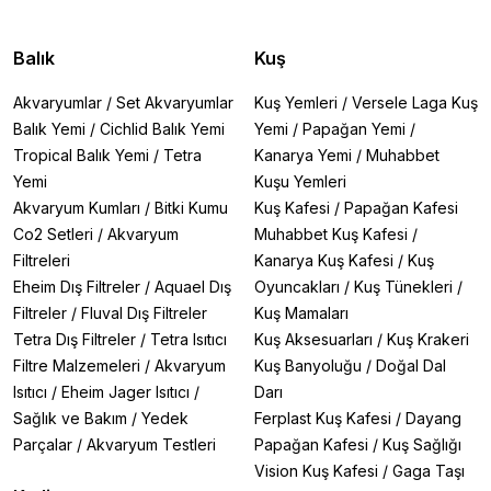
Balık
Kuş
Akvaryumlar
/
Set Akvaryumlar
Kuş Yemleri
/
Versele Laga Kuş
Balık Yemi
/
Cichlid Balık Yemi
Yemi
/
Papağan Yemi
/
Tropical Balık Yemi
/
Tetra
Kanarya Yemi
/
Muhabbet
Yemi
Kuşu Yemleri
Akvaryum Kumları
/
Bitki Kumu
Kuş Kafesi
/
Papağan Kafesi
Co2 Setleri
/
Akvaryum
Muhabbet Kuş Kafesi
/
Filtreleri
Kanarya Kuş Kafesi
/
Kuş
Eheim Dış Filtreler
/
Aquael Dış
Oyuncakları
/
Kuş Tünekleri
/
Filtreler
/
Fluval Dış Filtreler
Kuş Mamaları
Tetra Dış Filtreler
/
Tetra Isıtıcı
Kuş Aksesuarları
/
Kuş Krakeri
Filtre Malzemeleri
/
Akvaryum
Kuş Banyoluğu
/
Doğal Dal
Isıtıcı
/
Eheim Jager Isıtıcı
/
Darı
Sağlık ve Bakım
/
Yedek
Ferplast Kuş Kafesi
/
Dayang
Parçalar
/
Akvaryum Testleri
Papağan Kafesi
/
Kuş Sağlığı
Vision Kuş Kafesi
/
Gaga Taşı