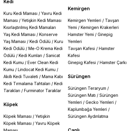
Kedi
Kemirgen
Kuru Kedi Maması
/
Yavru Kedi
Maması
/
Yetişkin Kedi Maması
Kemirgen Yemleri
/
Tavşan
Kısırlaştırılmış Kedi Mamaları
Yemi
/
Kemirgen Krakerleri
Yaş Kedi Maması
/
Konserve
Hamster Yemi
/
Ginepig
Yaş Maması
/
Kedi Ödülü
/
Kuru
Yemleri
Kedi Ödülü
/
Me-O Krema Kedi
Tavşan Kafesi
/
Hamster
Ödülü
/
Kedi Kumları
/
Sanicat
Kafesi
Kedi Kumu
/
Ever Clean Kedi
Ginepig Kafesi
/
Hamster Çarkı
Kumu
/
Lindocat Kedi Kumu
/
Sürüngen
Akıllı Kedi Tuvaleti
/
Mama Kabı
Kedi Tırmalama Tahtaları
/
Kedi
Sürüngen Teraryum
/
Tarakları
/
Furminator Taraklar
Sürüngen Matı
/
Sürüngen
Yemleri
/
Gecko Yemleri
/
Köpek
Kaplumbağa Yemleri
/
Köpek Maması
/
Yetişkin
Sürüngen Aydınlatma
Köpek Maması
/
Yavru Köpek
Canlı
Maması