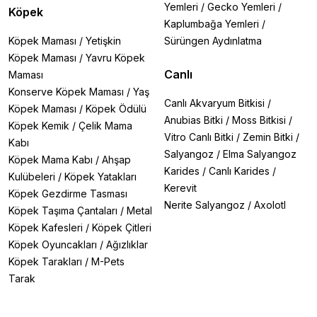
Yemleri
/
Gecko Yemleri
/
Köpek
Kaplumbağa Yemleri
/
Köpek Maması
/
Yetişkin
Sürüngen Aydınlatma
Köpek Maması
/
Yavru Köpek
Canlı
Maması
Konserve Köpek Maması
/
Yaş
Canlı Akvaryum Bitkisi
/
Köpek Maması
/
Köpek Ödülü
Anubias Bitki
/
Moss Bitkisi
/
Köpek Kemik
/
Çelik Mama
Vitro Canlı Bitki
/
Zemin Bitki
/
Kabı
Salyangoz
/
Elma Salyangoz
Köpek Mama Kabı
/
Ahşap
Karides
/
Canlı Karides
/
Kulübeleri
/
Köpek Yatakları
Kerevit
Köpek Gezdirme Tasması
Nerite Salyangoz
/
Axolotl
Köpek Taşıma Çantaları
/
Metal
Köpek Kafesleri
/
Köpek Çitleri
Köpek Oyuncakları
/
Ağızlıklar
Köpek Tarakları
/
M-Pets
Tarak