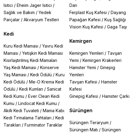
Isıtıcı
/
Eheim Jager Isıtıcı
/
Darı
Sağlık ve Bakım
/
Yedek
Ferplast Kuş Kafesi
/
Dayang
Parçalar
/
Akvaryum Testleri
Papağan Kafesi
/
Kuş Sağlığı
Vision Kuş Kafesi
/
Gaga Taşı
Kedi
Kemirgen
Kuru Kedi Maması
/
Yavru Kedi
Maması
/
Yetişkin Kedi Maması
Kemirgen Yemleri
/
Tavşan
Kısırlaştırılmış Kedi Mamaları
Yemi
/
Kemirgen Krakerleri
Yaş Kedi Maması
/
Konserve
Hamster Yemi
/
Ginepig
Yaş Maması
/
Kedi Ödülü
/
Kuru
Yemleri
Kedi Ödülü
/
Me-O Krema Kedi
Tavşan Kafesi
/
Hamster
Ödülü
/
Kedi Kumları
/
Sanicat
Kafesi
Kedi Kumu
/
Ever Clean Kedi
Ginepig Kafesi
/
Hamster Çarkı
Kumu
/
Lindocat Kedi Kumu
/
Sürüngen
Akıllı Kedi Tuvaleti
/
Mama Kabı
Kedi Tırmalama Tahtaları
/
Kedi
Sürüngen Teraryum
/
Tarakları
/
Furminator Taraklar
Sürüngen Matı
/
Sürüngen