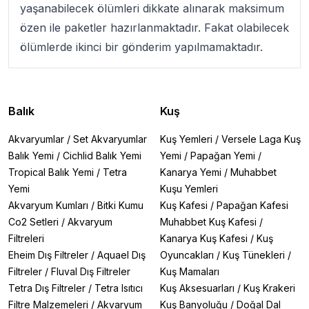
yaşanabilecek ölümleri dikkate alınarak maksimum
özen ile paketler hazırlanmaktadır. Fakat olabilecek
ölümlerde ikinci bir gönderim yapılmamaktadır.
Balık
Kuş
Akvaryumlar
/
Set Akvaryumlar
Kuş Yemleri
/
Versele Laga Kuş
Balık Yemi
/
Cichlid Balık Yemi
Yemi
/
Papağan Yemi
/
Tropical Balık Yemi
/
Tetra
Kanarya Yemi
/
Muhabbet
Yemi
Kuşu Yemleri
Akvaryum Kumları
/
Bitki Kumu
Kuş Kafesi
/
Papağan Kafesi
Co2 Setleri
/
Akvaryum
Muhabbet Kuş Kafesi
/
Filtreleri
Kanarya Kuş Kafesi
/
Kuş
Eheim Dış Filtreler
/
Aquael Dış
Oyuncakları
/
Kuş Tünekleri
/
Filtreler
/
Fluval Dış Filtreler
Kuş Mamaları
Tetra Dış Filtreler
/
Tetra Isıtıcı
Kuş Aksesuarları
/
Kuş Krakeri
Filtre Malzemeleri
/
Akvaryum
Kuş Banyoluğu
/
Doğal Dal