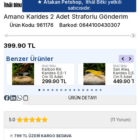
★ Atakan Petshop,
İthâl Bitki yetkili
satıcısıdır.
Amano Karides 2 Adet Straforlu Gönderim
Ürün Kodu
:
961176
Barkod
:
0644100430307
399.90
TL
Benzer Ürünler
İthâl Bitki
İthâl Bitki
Karbon Rili
Sarı Ateş
Karides 0,5-1
Karides 0,5-1
Cm 10 Adet
Cm 5 Adet
299.90 TL
449.90 TL
ÜRÜN DETAYI
5.0
(
11 Yorum
)
799 TL ÜZERİ KARGO BEDAVA