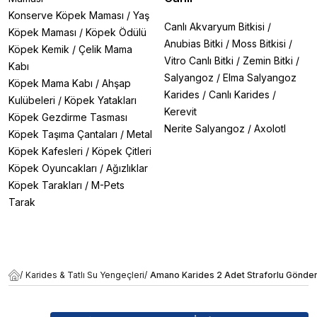
Konserve Köpek Maması
/
Yaş
Canlı Akvaryum Bitkisi
/
Köpek Maması
/
Köpek Ödülü
Anubias Bitki
/
Moss Bitkisi
/
Köpek Kemik
/
Çelik Mama
Vitro Canlı Bitki
/
Zemin Bitki
/
Kabı
Salyangoz
/
Elma Salyangoz
Köpek Mama Kabı
/
Ahşap
Karides
/
Canlı Karides
/
Kulübeleri
/
Köpek Yatakları
Kerevit
Köpek Gezdirme Tasması
Nerite Salyangoz
/
Axolotl
Köpek Taşıma Çantaları
/
Metal
Köpek Kafesleri
/
Köpek Çitleri
Köpek Oyuncakları
/
Ağızlıklar
Köpek Tarakları
/
M-Pets
Tarak
/
Karides & Tatlı Su Yengeçleri
/
Amano Karides 2 Adet Straforlu Gönde