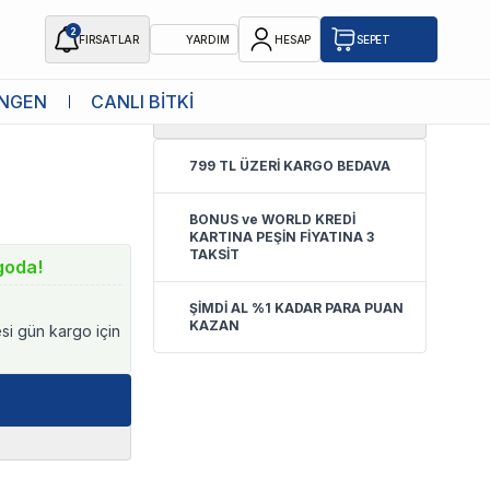
2
FIRSATLAR
YARDIM
HESAP
SEPET
NGEN
CANLI BİTKİ
5.0
(
38 Yorum
)
799 TL ÜZERİ KARGO BEDAVA
BONUS ve WORLD KREDİ
KARTINA PEŞİN FİYATINA 3
TAKSİT
goda!
ŞİMDİ AL %1 KADAR PARA PUAN
KAZAN
esi gün kargo için