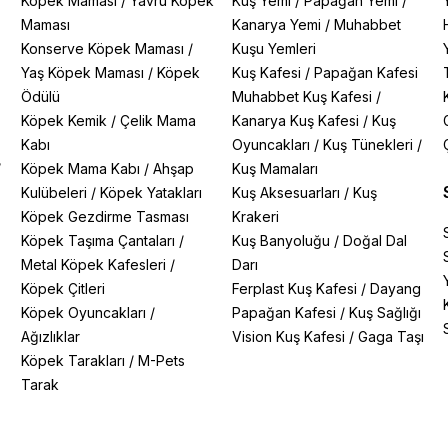
Köpek Maması
/
Yavru Köpek
Kuş Yemi
/
Papağan Yemi
/
Maması
Kanarya Yemi
/
Muhabbet
Konserve Köpek Maması
/
Kuşu Yemleri
Yaş Köpek Maması
/
Köpek
Kuş Kafesi
/
Papağan Kafesi
Ödülü
Muhabbet Kuş Kafesi
/
Köpek Kemik
/
Çelik Mama
Kanarya Kuş Kafesi
/
Kuş
Kabı
Oyuncakları
/
Kuş Tünekleri
/
/
Köpek Mama Kabı
/
Ahşap
Kuş Mamaları
Kulübeleri
/
Köpek Yatakları
Kuş Aksesuarları
/
Kuş
Köpek Gezdirme Tasması
Krakeri
Köpek Taşıma Çantaları
/
Kuş Banyoluğu
/
Doğal Dal
Metal Köpek Kafesleri
/
Darı
Köpek Çitleri
Ferplast Kuş Kafesi
/
Dayang
Köpek Oyuncakları
/
Papağan Kafesi
/
Kuş Sağlığı
Ağızlıklar
Vision Kuş Kafesi
/
Gaga Taşı
Köpek Tarakları
/
M-Pets
Tarak