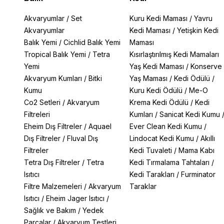
Akvaryumlar
/
Set
Kuru Kedi Maması
/
Yavru
Akvaryumlar
Kedi Maması
/
Yetişkin Kedi
Balık Yemi
/
Cichlid Balık Yemi
Maması
Tropical Balık Yemi
/
Tetra
Kısırlaştırılmış Kedi Mamaları
Yemi
Yaş Kedi Maması
/
Konserve
Akvaryum Kumları
/
Bitki
Yaş Maması
/
Kedi Ödülü
/
Kumu
Kuru Kedi Ödülü
/
Me-O
Co2 Setleri
/
Akvaryum
Krema Kedi Ödülü
/
Kedi
Filtreleri
Kumları
/
Sanicat Kedi Kumu
Eheim Dış Filtreler
/
Aquael
Ever Clean Kedi Kumu
/
Dış Filtreler
/
Fluval Dış
Lindocat Kedi Kumu
/
Akıllı
Filtreler
Kedi Tuvaleti
/
Mama Kabı
Tetra Dış Filtreler
/
Tetra
Kedi Tırmalama Tahtaları
/
Isıtıcı
Kedi Tarakları
/
Furminator
Filtre Malzemeleri
/
Akvaryum
Taraklar
Isıtıcı
/
Eheim Jager Isıtıcı
/
Sağlık ve Bakım
/
Yedek
Parçalar
/
Akvaryum Testleri