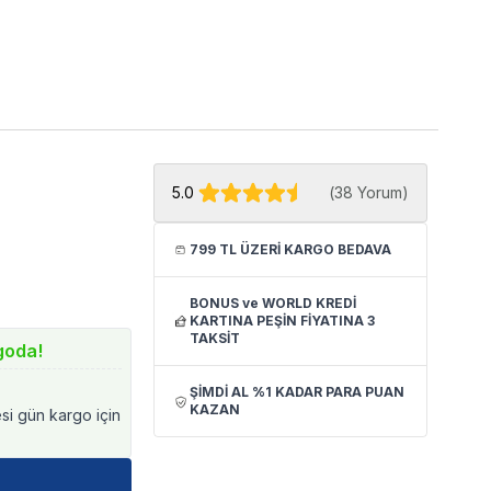
5.0
(
38 Yorum
)
799 TL ÜZERİ KARGO BEDAVA
BONUS ve WORLD KREDİ
KARTINA PEŞİN FİYATINA 3
TAKSİT
goda!
ŞİMDİ AL %1 KADAR PARA PUAN
KAZAN
esi gün kargo için