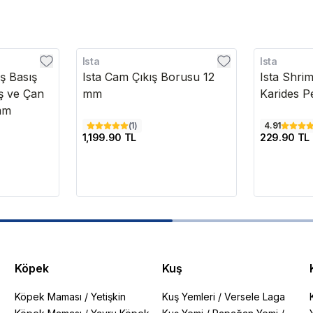
Ista
Ista
ş Basış
Ista Cam Çıkış Borusu 12
Ista Shri
ş ve Çan
mm
Karides Pe
6mm
(
1
)
4.91
1,199.90 TL
229.90 TL
Köpek
Kuş
Köpek Maması
/
Yetişkin
Kuş Yemleri
/
Versele Laga