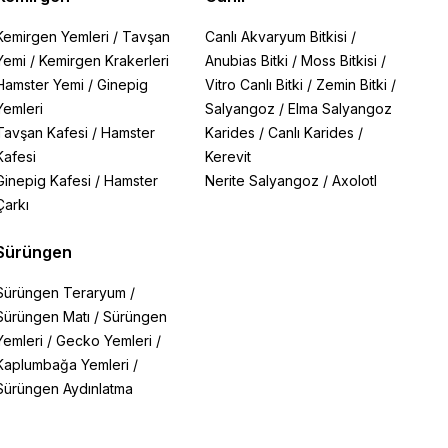
Kemirgen Yemleri
/
Tavşan
Canlı Akvaryum Bitkisi
/
Yemi
/
Kemirgen Krakerleri
Anubias Bitki
/
Moss Bitkisi
/
Hamster Yemi
/
Ginepig
Vitro Canlı Bitki
/
Zemin Bitki
/
Yemleri
Salyangoz
/
Elma Salyangoz
Tavşan Kafesi
/
Hamster
Karides
/
Canlı Karides
/
Kafesi
Kerevit
Ginepig Kafesi
/
Hamster
Nerite Salyangoz
/
Axolotl
Çarkı
Sürüngen
Sürüngen Teraryum
/
Sürüngen Matı
/
Sürüngen
Yemleri
/
Gecko Yemleri
/
Kaplumbağa Yemleri
/
Sürüngen Aydınlatma