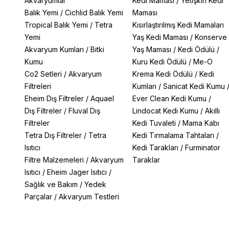
Akvaryumlar
Kedi Maması
/
Yetişkin Kedi
Balık Yemi
/
Cichlid Balık Yemi
Maması
Tropical Balık Yemi
/
Tetra
Kısırlaştırılmış Kedi Mamaları
Yemi
Yaş Kedi Maması
/
Konserve
Akvaryum Kumları
/
Bitki
Yaş Maması
/
Kedi Ödülü
/
Kumu
Kuru Kedi Ödülü
/
Me-O
Co2 Setleri
/
Akvaryum
Krema Kedi Ödülü
/
Kedi
Filtreleri
Kumları
/
Sanicat Kedi Kumu
Eheim Dış Filtreler
/
Aquael
Ever Clean Kedi Kumu
/
Dış Filtreler
/
Fluval Dış
Lindocat Kedi Kumu
/
Akıllı
Filtreler
Kedi Tuvaleti
/
Mama Kabı
Tetra Dış Filtreler
/
Tetra
Kedi Tırmalama Tahtaları
/
Isıtıcı
Kedi Tarakları
/
Furminator
Filtre Malzemeleri
/
Akvaryum
Taraklar
Isıtıcı
/
Eheim Jager Isıtıcı
/
Sağlık ve Bakım
/
Yedek
Parçalar
/
Akvaryum Testleri