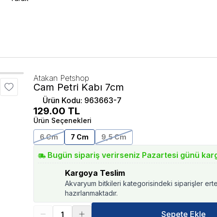
Atakan Petshop
Cam Petri Kabı 7cm
Ürün Kodu
:
963663-7
129.00
TL
Ürün Seçenekleri
6 Cm
7 Cm
9,5 Cm
Bugün sipariş verirseniz Pazartesi günü kar
Kargoya Teslim
Akvaryum bitkileri kategorisindeki siparişler ert
hazırlanmaktadır.
Sepete Ekle