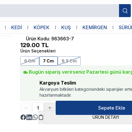
Atakan Petshop
KEDİ
KÖPEK
KUŞ
KEMİRGEN
SÜRÜ
Cam Petri Kabı 7cm
Ürün Kodu
:
963663-7
129.00
TL
Ürün Seçenekleri
6 Cm
7 Cm
9,5 Cm
Bugün sipariş verirseniz Pazartesi günü kar
Kargoya Teslim
Akvaryum bitkileri kategorisindeki siparişler ert
hazırlanmaktadır.
Sepete Ekle
ÜRÜN DETAYI