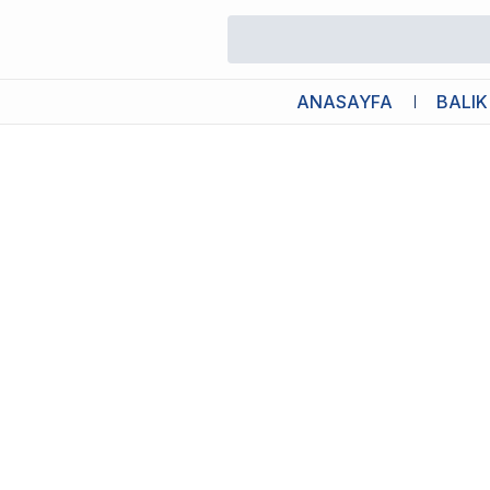
/
Cam Aksesuarlar
/
Cam Petri Kabı 7cm
ANASAYFA
BALIK