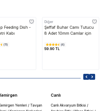
Diğer
A
mp Feeding Dish -
Şeffaf Buhar Camı Tutucu
K
tri Kabı
8 Adet 10mm Camlar için
4
(
11
)
(
4
)
59.90 TL
2
Kemirgen
Canlı
Kemirgen Yemleri
/
Tavşan
Canlı Akvaryum Bitkisi
/