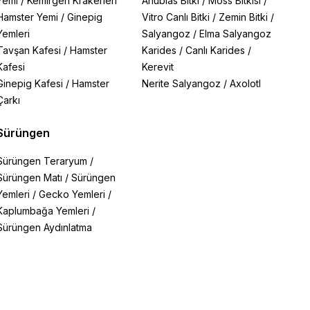
Yemi
/
Kemirgen Krakerleri
Anubias Bitki
/
Moss Bitkisi
/
Hamster Yemi
/
Ginepig
Vitro Canlı Bitki
/
Zemin Bitki
/
Yemleri
Salyangoz
/
Elma Salyangoz
Tavşan Kafesi
/
Hamster
Karides
/
Canlı Karides
/
Kafesi
Kerevit
Ginepig Kafesi
/
Hamster
Nerite Salyangoz
/
Axolotl
Çarkı
Sürüngen
Sürüngen Teraryum
/
Sürüngen Matı
/
Sürüngen
Yemleri
/
Gecko Yemleri
/
Kaplumbağa Yemleri
/
Sürüngen Aydınlatma