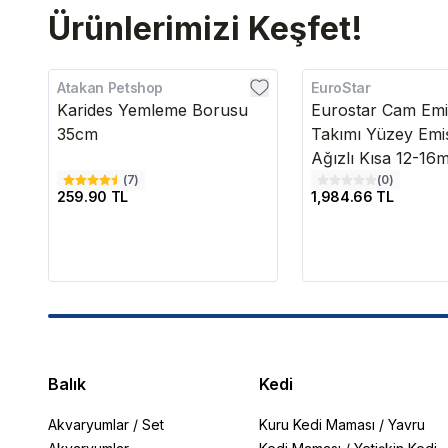
Ürünlerimizi Keşfet!
Atakan Petshop
EuroStar
Karides Yemleme Borusu
Eurostar Cam Emi
35cm
Takımı Yüzey Emi
Ağızlı Kısa 12-1
(
7
)
(
0
)
259.90 TL
1,984.66 TL
Balık
Kedi
Akvaryumlar
/
Set
Kuru Kedi Maması
/
Yavru