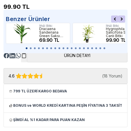
99.90
TL
Benzer Ürünler
İthâl Bitki
İthâl Bitki
Dracaena
Hygrophila
Sanderiana
Salicifolia Sak
Green Saksı
Canlı Bitki
Canlı Bitki
69.90 TL
99.90 TL
ÜRÜN DETAYI
4.6
(
18 Yorum
)
799 TL ÜZERİ KARGO BEDAVA
BONUS ve WORLD KREDİ KARTINA PEŞİN FİYATINA 3 TAKSİT
ŞİMDİ AL %1 KADAR PARA PUAN KAZAN