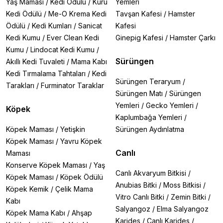
Yaş Maması
/
Kedi Ödülü
/
Kuru
Yemleri
Kedi Ödülü
/
Me-O Krema Kedi
Tavşan Kafesi
/
Hamster
Ödülü
/
Kedi Kumları
/
Sanicat
Kafesi
Kedi Kumu
/
Ever Clean Kedi
Ginepig Kafesi
/
Hamster Çarkı
Kumu
/
Lindocat Kedi Kumu
/
Sürüngen
Akıllı Kedi Tuvaleti
/
Mama Kabı
Kedi Tırmalama Tahtaları
/
Kedi
Sürüngen Teraryum
/
Tarakları
/
Furminator Taraklar
Sürüngen Matı
/
Sürüngen
Yemleri
/
Gecko Yemleri
/
Köpek
Kaplumbağa Yemleri
/
Köpek Maması
/
Yetişkin
Sürüngen Aydınlatma
Köpek Maması
/
Yavru Köpek
Canlı
Maması
Konserve Köpek Maması
/
Yaş
Canlı Akvaryum Bitkisi
/
Köpek Maması
/
Köpek Ödülü
Anubias Bitki
/
Moss Bitkisi
/
Köpek Kemik
/
Çelik Mama
Vitro Canlı Bitki
/
Zemin Bitki
/
Kabı
Salyangoz
/
Elma Salyangoz
Köpek Mama Kabı
/
Ahşap
Karides
/
Canlı Karides
/