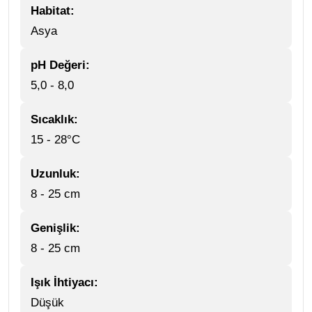
Habitat:
Asya
pH Değeri:
5,0 - 8,0
Sıcaklık:
15 - 28°C
Uzunluk:
8 - 25 cm
Genişlik:
8 - 25 cm
Işık İhtiyacı:
Düşük