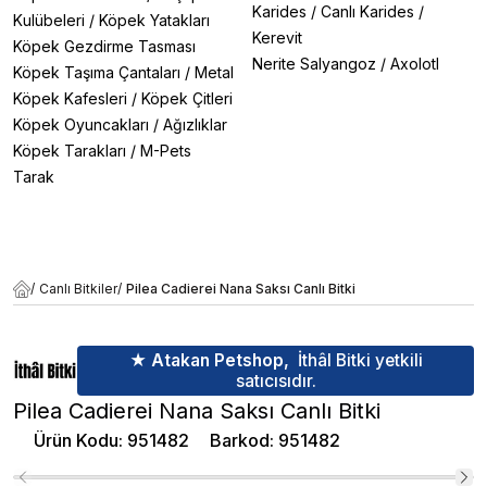
Karides
/
Canlı Karides
/
Kulübeleri
/
Köpek Yatakları
Kerevit
Köpek Gezdirme Tasması
Nerite Salyangoz
/
Axolotl
Köpek Taşıma Çantaları
/
Metal
Köpek Kafesleri
/
Köpek Çitleri
Köpek Oyuncakları
/
Ağızlıklar
Köpek Tarakları
/
M-Pets
Tarak
/
Canlı Bitkiler
/
Pilea Cadierei Nana Saksı Canlı Bitki
★ Atakan Petshop,
İthâl Bitki yetkili
satıcısıdır.
Pilea Cadierei Nana Saksı Canlı Bitki
Ürün Kodu
:
951482
Barkod
:
951482