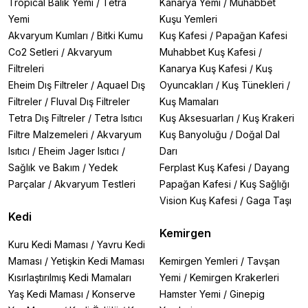
Tropical Balık Yemi
/
Tetra
Kanarya Yemi
/
Muhabbet
Yemi
Kuşu Yemleri
Akvaryum Kumları
/
Bitki Kumu
Kuş Kafesi
/
Papağan Kafesi
Co2 Setleri
/
Akvaryum
Muhabbet Kuş Kafesi
/
Filtreleri
Kanarya Kuş Kafesi
/
Kuş
Eheim Dış Filtreler
/
Aquael Dış
Oyuncakları
/
Kuş Tünekleri
/
Filtreler
/
Fluval Dış Filtreler
Kuş Mamaları
Tetra Dış Filtreler
/
Tetra Isıtıcı
Kuş Aksesuarları
/
Kuş Krakeri
Filtre Malzemeleri
/
Akvaryum
Kuş Banyoluğu
/
Doğal Dal
Isıtıcı
/
Eheim Jager Isıtıcı
/
Darı
Sağlık ve Bakım
/
Yedek
Ferplast Kuş Kafesi
/
Dayang
Parçalar
/
Akvaryum Testleri
Papağan Kafesi
/
Kuş Sağlığı
Vision Kuş Kafesi
/
Gaga Taşı
Kedi
Kemirgen
Kuru Kedi Maması
/
Yavru Kedi
Maması
/
Yetişkin Kedi Maması
Kemirgen Yemleri
/
Tavşan
Kısırlaştırılmış Kedi Mamaları
Yemi
/
Kemirgen Krakerleri
Yaş Kedi Maması
/
Konserve
Hamster Yemi
/
Ginepig