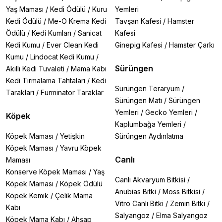
Yaş Maması
/
Kedi Ödülü
/
Kuru
Yemleri
Kedi Ödülü
/
Me-O Krema Kedi
Tavşan Kafesi
/
Hamster
Ödülü
/
Kedi Kumları
/
Sanicat
Kafesi
Kedi Kumu
/
Ever Clean Kedi
Ginepig Kafesi
/
Hamster Çarkı
Kumu
/
Lindocat Kedi Kumu
/
Sürüngen
Akıllı Kedi Tuvaleti
/
Mama Kabı
Kedi Tırmalama Tahtaları
/
Kedi
Sürüngen Teraryum
/
Tarakları
/
Furminator Taraklar
Sürüngen Matı
/
Sürüngen
Yemleri
/
Gecko Yemleri
/
Köpek
Kaplumbağa Yemleri
/
Köpek Maması
/
Yetişkin
Sürüngen Aydınlatma
Köpek Maması
/
Yavru Köpek
Canlı
Maması
Konserve Köpek Maması
/
Yaş
Canlı Akvaryum Bitkisi
/
Köpek Maması
/
Köpek Ödülü
Anubias Bitki
/
Moss Bitkisi
/
Köpek Kemik
/
Çelik Mama
Vitro Canlı Bitki
/
Zemin Bitki
/
Kabı
Salyangoz
/
Elma Salyangoz
Köpek Mama Kabı
/
Ahşap