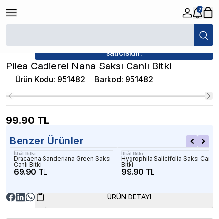
2
/
Canlı Bitkiler
/
Pilea Cadierei Nana Saksı Canlı Bitki
★ Atakan Petshop,
İthâl Bitki yetkili
satıcısıdır.
Pilea Cadierei Nana Saksı Canlı Bitki
Ürün Kodu
:
951482
Barkod
:
951482
99.90
TL
Benzer Ürünler
İthâl Bitki
İthâl Bitki
Dracaena Sanderiana Green Saksı
Hygrophila Salicifolia Saksı Canlı
Canlı Bitki
Bitki
69.90 TL
99.90 TL
ÜRÜN DETAYI