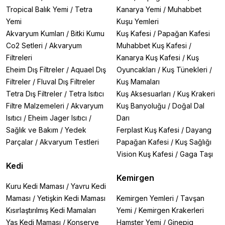
Tropical Balık Yemi
/
Tetra
Kanarya Yemi
/
Muhabbet
Yemi
Kuşu Yemleri
Akvaryum Kumları
/
Bitki Kumu
Kuş Kafesi
/
Papağan Kafesi
Co2 Setleri
/
Akvaryum
Muhabbet Kuş Kafesi
/
Filtreleri
Kanarya Kuş Kafesi
/
Kuş
Eheim Dış Filtreler
/
Aquael Dış
Oyuncakları
/
Kuş Tünekleri
/
Filtreler
/
Fluval Dış Filtreler
Kuş Mamaları
Tetra Dış Filtreler
/
Tetra Isıtıcı
Kuş Aksesuarları
/
Kuş Krakeri
Filtre Malzemeleri
/
Akvaryum
Kuş Banyoluğu
/
Doğal Dal
Isıtıcı
/
Eheim Jager Isıtıcı
/
Darı
Sağlık ve Bakım
/
Yedek
Ferplast Kuş Kafesi
/
Dayang
Parçalar
/
Akvaryum Testleri
Papağan Kafesi
/
Kuş Sağlığı
Vision Kuş Kafesi
/
Gaga Taşı
Kedi
Kemirgen
Kuru Kedi Maması
/
Yavru Kedi
Maması
/
Yetişkin Kedi Maması
Kemirgen Yemleri
/
Tavşan
Kısırlaştırılmış Kedi Mamaları
Yemi
/
Kemirgen Krakerleri
Yaş Kedi Maması
/
Konserve
Hamster Yemi
/
Ginepig