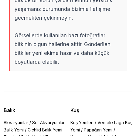
bitkide bir sorun ya da memnuniyetsizlik
yaşamanız durumunda bizimle iletişime
geçmekten çekinmeyin.
Görsellerde kullanılan bazı fotoğraflar
bitkinin olgun hallerine aittir. Gönderilen
bitkiler yeni ekime hazır ve daha küçük
boyutlarda olabilir.
.
.
Balık
Kuş
Akvaryumlar
/
Set Akvaryumlar
Kuş Yemleri
/
Versele Laga Kuş
Balık Yemi
/
Cichlid Balık Yemi
Yemi
/
Papağan Yemi
/