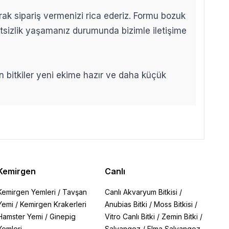
arak sipariş vermenizi rica ederiz. Formu bozuk
etsizlik yaşamanız durumunda bizimle iletişime
len bitkiler yeni ekime hazır ve daha küçük
Kemirgen
Canlı
Kemirgen Yemleri
/
Tavşan
Canlı Akvaryum Bitkisi
/
Yemi
/
Kemirgen Krakerleri
Anubias Bitki
/
Moss Bitkisi
/
Hamster Yemi
/
Ginepig
Vitro Canlı Bitki
/
Zemin Bitki
/
Yemleri
Salyangoz
/
Elma Salyangoz