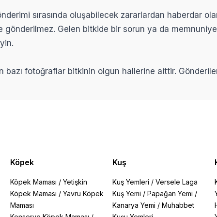
 gönderimi sırasında oluşabilecek zararlardan haberdar ol
ikle gönderilmez. Gelen bitkide bir sorun ya da memnuniy
yin.
n bazı fotoğraflar bitkinin olgun hallerine aittir. Gönderi
Köpek
Kuş
Köpek Maması
/
Yetişkin
Kuş Yemleri
/
Versele Laga
Köpek Maması
/
Yavru Köpek
Kuş Yemi
/
Papağan Yemi
/
Maması
Kanarya Yemi
/
Muhabbet
Konserve Köpek Maması
/
Kuşu Yemleri