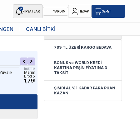
2
FIRSATLAR
YARDIM
HESAP
SEPET
NGEN
CANLI BİTKİ
4.7
(
6 Yorum
)
Bitki
799 TL ÜZERİ KARGO BEDAVA
BONUS ve WORLD KREDİ
KARTINA PEŞİN FİYATINA 3
İthâl Bitki
İthâl Bitki
Yuvalık
Marimo Moss Ball 3-4Cm Canlı
Rotala Wallichii Saksı Canlı
TAKSİT
Bitki 50 Adet
139.90 TL
1,799.00 TL
ŞİMDİ AL %1 KADAR PARA PUAN
KAZAN