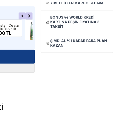
799 TL ÜZERİ KARGO BEDAVA
BONUS ve WORLD KREDİ
KARTINA PEŞİN FİYATINA 3
r
İthâl Bitki
İthâl
istan Cevizi
Marimo Moss
Rot
TAKSİT
lu Yuvalık
Ball 3-4Cm
Sak
00 TL
Canlı Bitki 50
13
Adet
1,799.00 TL
ŞİMDİ AL %1 KADAR PARA PUAN
KAZAN
i