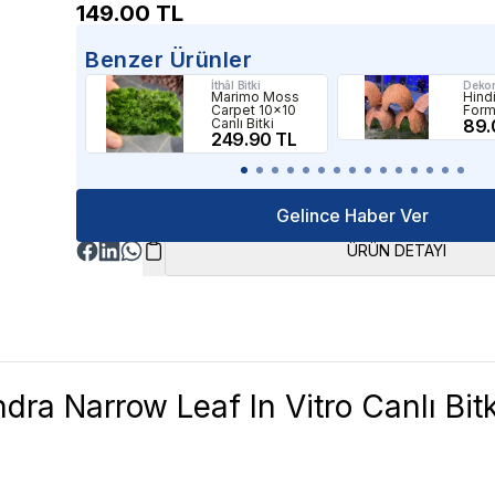
149.00
TL
Benzer Ürünler
İthâl Bitki
Deko
Marimo Moss
Hind
Carpet 10x10
Form
Canlı Bitki
89.
249.90 TL
Gelince Haber Ver
ÜRÜN DETAYI
dra Narrow Leaf In Vitro Canlı Bitk