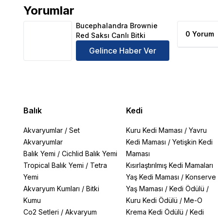
Yorumlar
Bucephalandra Brownie Red Saksı Canlı Bitki Ürün 
Bucephalandra Brownie
0 Yorum
Red Saksı Canlı Bitki
Gelince Haber Ver
Balık
Kedi
Akvaryumlar
/
Set
Kuru Kedi Maması
/
Yavru
Akvaryumlar
Kedi Maması
/
Yetişkin Kedi
Balık Yemi
/
Cichlid Balık Yemi
Maması
Tropical Balık Yemi
/
Tetra
Kısırlaştırılmış Kedi Mamaları
Yemi
Yaş Kedi Maması
/
Konserve
Akvaryum Kumları
/
Bitki
Yaş Maması
/
Kedi Ödülü
/
Kumu
Kuru Kedi Ödülü
/
Me-O
Co2 Setleri
/
Akvaryum
Krema Kedi Ödülü
/
Kedi