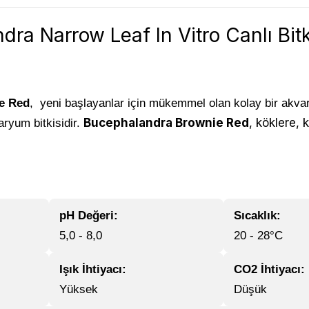
dra Narrow Leaf In Vitro Canlı Bitk
e Red
, yeni başlayanlar için mükemmel olan kolay bir akva
Bucephalandra Brownie Red
, köklere, 
aryum bitkisidir.
pH Değeri:
Sıcaklık:
5,0 - 8,0
20 - 28°C
Işık İhtiyacı:
CO2 İhtiyacı:
Yüksek
Düşük