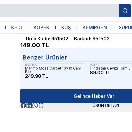
İthâl Bitki
KEDİ
KÖPEK
KUŞ
KEMİRGEN
SÜRÜ
Bucephalandra Brownie Red Saksı Canlı 
Ürün Kodu
:
951502
Barkod
:
951502
149.00
TL
Benzer Ürünler
İthâl Bitki
Dekor
Marimo Moss Carpet 10x10 Canlı
Hindistan Cevizi Formlu 
Bitki
89.00 TL
249.90 TL
Gelince Haber Ver
ÜRÜN DETAYI