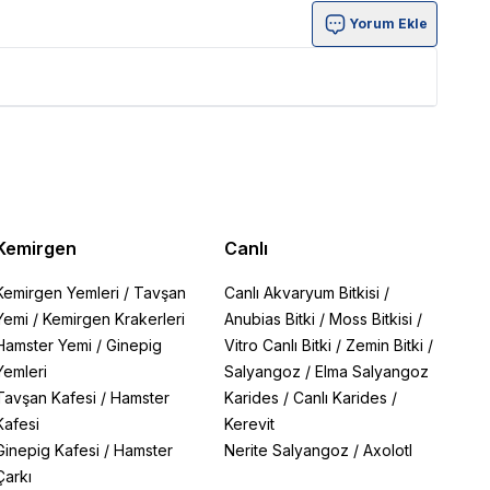
Yorum Ekle
Kemirgen
Canlı
Kemirgen Yemleri
/
Tavşan
Canlı Akvaryum Bitkisi
/
Yemi
/
Kemirgen Krakerleri
Anubias Bitki
/
Moss Bitkisi
/
Hamster Yemi
/
Ginepig
Vitro Canlı Bitki
/
Zemin Bitki
/
Yemleri
Salyangoz
/
Elma Salyangoz
Tavşan Kafesi
/
Hamster
Karides
/
Canlı Karides
/
Kafesi
Kerevit
Ginepig Kafesi
/
Hamster
Nerite Salyangoz
/
Axolotl
Çarkı