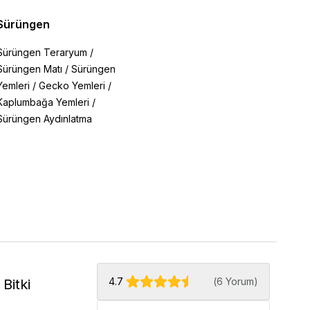
Sürüngen
Sürüngen Teraryum
/
Sürüngen Matı
/
Sürüngen
Yemleri
/
Gecko Yemleri
/
Kaplumbağa Yemleri
/
Sürüngen Aydınlatma
4.7
(
6 Yorum
)
Bitki