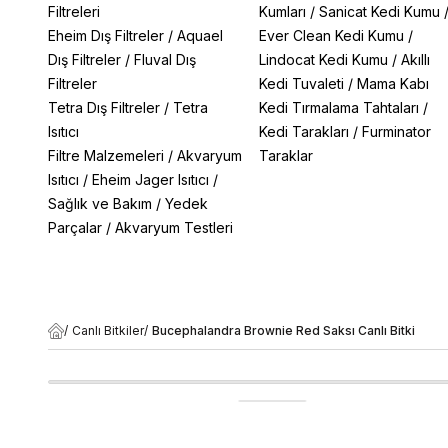
Filtreleri
Kumları
/
Sanicat Kedi Kumu
Eheim Dış Filtreler
/
Aquael
Ever Clean Kedi Kumu
/
Dış Filtreler
/
Fluval Dış
Lindocat Kedi Kumu
/
Akıllı
Filtreler
Kedi Tuvaleti
/
Mama Kabı
Tetra Dış Filtreler
/
Tetra
Kedi Tırmalama Tahtaları
/
Isıtıcı
Kedi Tarakları
/
Furminator
Filtre Malzemeleri
/
Akvaryum
Taraklar
Isıtıcı
/
Eheim Jager Isıtıcı
/
Sağlık ve Bakım
/
Yedek
Parçalar
/
Akvaryum Testleri
/
Canlı Bitkiler
/
Bucephalandra Brownie Red Saksı Canlı Bitki