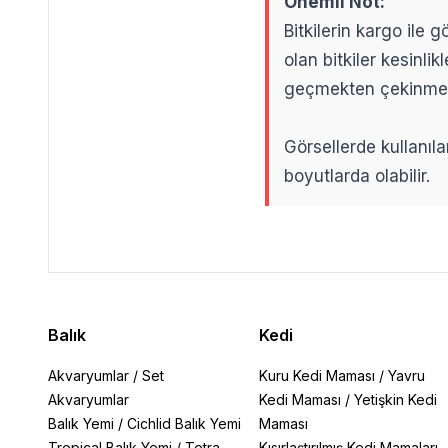
Önemli Not:
Bitkilerin kargo ile
olan bitkiler kesinl
geçmekten çekinme
Görsellerde kullanıla
boyutlarda olabilir.
.
.
Balık
Kedi
Akvaryumlar
/
Set
Kuru Kedi Maması
/
Yavru
Akvaryumlar
Kedi Maması
/
Yetişkin Kedi
Balık Yemi
/
Cichlid Balık Yemi
Maması
Tropical Balık Yemi
/
Tetra
Kısırlaştırılmış Kedi Mamaları