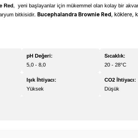
e Red
, yeni başlayanlar için mükemmel olan kolay bir akva
Bucephalandra Brownie Red
, köklere, 
aryum bitkisidir.
pH Değeri:
Sıcaklık:
5,0 - 8,0
20 - 28°C
Işık İhtiyacı:
CO2 İhtiyacı:
Yüksek
Düşük