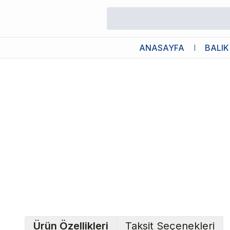
/
Canlı Bitkiler
/
Bucephalandra Brownie Red Saksı Canlı Bitki
ANASAYFA
BALIK
Ürün Özellikleri
Taksit Seçenekleri