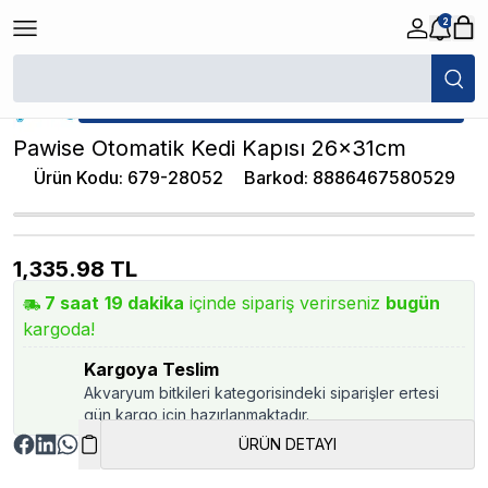
2
/
Kedi Kapısı
/
Pawise Otomatik Kedi Kapısı 26x31cm
★ Atakan Petshop,
Pawise yetkili satıcısıdır.
Pawise Otomatik Kedi Kapısı 26x31cm
Ürün Kodu
:
679-28052
Barkod
:
8886467580529
1,335.98
TL
7
saat
19
dakika
içinde sipariş verirseniz
bugün
kargoda!
Kargoya Teslim
Akvaryum bitkileri kategorisindeki siparişler ertesi
gün kargo için hazırlanmaktadır.
ÜRÜN DETAYI