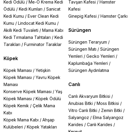
Kedi Ödülü
/
Me-O Krema Kedi
Tavşan Kafesi
/
Hamster
Ödülü
/
Kedi Kumları
/
Sanicat
Kafesi
Kedi Kumu
/
Ever Clean Kedi
Ginepig Kafesi
/
Hamster Çarkı
Kumu
/
Lindocat Kedi Kumu
/
Sürüngen
Akıllı Kedi Tuvaleti
/
Mama Kabı
Kedi Tırmalama Tahtaları
/
Kedi
Sürüngen Teraryum
/
Tarakları
/
Furminator Taraklar
Sürüngen Matı
/
Sürüngen
Yemleri
/
Gecko Yemleri
/
Köpek
Kaplumbağa Yemleri
/
Köpek Maması
/
Yetişkin
Sürüngen Aydınlatma
Köpek Maması
/
Yavru Köpek
Canlı
Maması
Konserve Köpek Maması
/
Yaş
Canlı Akvaryum Bitkisi
/
Köpek Maması
/
Köpek Ödülü
Anubias Bitki
/
Moss Bitkisi
/
Köpek Kemik
/
Çelik Mama
Vitro Canlı Bitki
/
Zemin Bitki
/
Kabı
Salyangoz
/
Elma Salyangoz
Köpek Mama Kabı
/
Ahşap
Karides
/
Canlı Karides
/
Kulübeleri
/
Köpek Yatakları
Kerevit