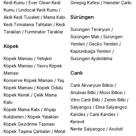
Kedi Kumu
/
Ever Clean Kedi
Ginepig Kafesi
/
Hamster Çarkı
Kumu
/
Lindocat Kedi Kumu
/
Sürüngen
Akıllı Kedi Tuvaleti
/
Mama Kabı
Kedi Tırmalama Tahtaları
/
Kedi
Sürüngen Teraryum
/
Tarakları
/
Furminator Taraklar
Sürüngen Matı
/
Sürüngen
Yemleri
/
Gecko Yemleri
/
Köpek
Kaplumbağa Yemleri
/
Köpek Maması
/
Yetişkin
Sürüngen Aydınlatma
Köpek Maması
/
Yavru Köpek
Canlı
Maması
Konserve Köpek Maması
/
Yaş
Canlı Akvaryum Bitkisi
/
Köpek Maması
/
Köpek Ödülü
Anubias Bitki
/
Moss Bitkisi
/
Köpek Kemik
/
Çelik Mama
Vitro Canlı Bitki
/
Zemin Bitki
/
Kabı
Salyangoz
/
Elma Salyangoz
Köpek Mama Kabı
/
Ahşap
Karides
/
Canlı Karides
/
Kulübeleri
/
Köpek Yatakları
Kerevit
Köpek Gezdirme Tasması
Nerite Salyangoz
/
Axolotl
Köpek Taşıma Çantaları
/
Metal