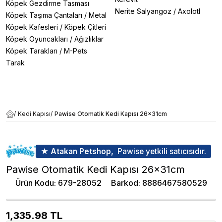
Köpek Gezdirme Tasması
Nerite Salyangoz
/
Axolotl
Köpek Taşıma Çantaları
/
Metal
Köpek Kafesleri
/
Köpek Çitleri
Köpek Oyuncakları
/
Ağızlıklar
Köpek Tarakları
/
M-Pets
Tarak
/
Kedi Kapısı
/
Pawise Otomatik Kedi Kapısı 26x31cm
★ Atakan Petshop,
Pawise yetkili satıcısıdır.
Pawise Otomatik Kedi Kapısı 26x31cm
Ürün Kodu
:
679-28052
Barkod
:
8886467580529
1,335.98
TL