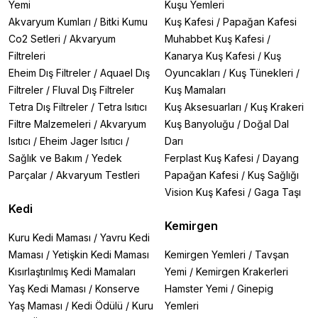
Yemi
Kuşu Yemleri
Akvaryum Kumları
/
Bitki Kumu
Kuş Kafesi
/
Papağan Kafesi
Co2 Setleri
/
Akvaryum
Muhabbet Kuş Kafesi
/
Filtreleri
Kanarya Kuş Kafesi
/
Kuş
Eheim Dış Filtreler
/
Aquael Dış
Oyuncakları
/
Kuş Tünekleri
/
Filtreler
/
Fluval Dış Filtreler
Kuş Mamaları
Tetra Dış Filtreler
/
Tetra Isıtıcı
Kuş Aksesuarları
/
Kuş Krakeri
Filtre Malzemeleri
/
Akvaryum
Kuş Banyoluğu
/
Doğal Dal
Isıtıcı
/
Eheim Jager Isıtıcı
/
Darı
Sağlık ve Bakım
/
Yedek
Ferplast Kuş Kafesi
/
Dayang
Parçalar
/
Akvaryum Testleri
Papağan Kafesi
/
Kuş Sağlığı
Vision Kuş Kafesi
/
Gaga Taşı
Kedi
Kemirgen
Kuru Kedi Maması
/
Yavru Kedi
Maması
/
Yetişkin Kedi Maması
Kemirgen Yemleri
/
Tavşan
Kısırlaştırılmış Kedi Mamaları
Yemi
/
Kemirgen Krakerleri
Yaş Kedi Maması
/
Konserve
Hamster Yemi
/
Ginepig
Yaş Maması
/
Kedi Ödülü
/
Kuru
Yemleri