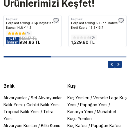
Ürünlerimizi Keşfet!
Ferplast
Ferplast
Ferplast Swing 3 Sp Beyaz Kedi
Ferplast Swing 5 Tünel Kahve
Kapısı 14,8x14,5
Kedi Kapısı 13,5x13,7
(
4
)
(
0
)
1,129.17 TL
%
17
934.86 TL
1,529.90 TL
İndirim
Balık
Kuş
Akvaryumlar
/
Set Akvaryumlar
Kuş Yemleri
/
Versele Laga Kuş
Balık Yemi
/
Cichlid Balık Yemi
Yemi
/
Papağan Yemi
/
Tropical Balık Yemi
/
Tetra
Kanarya Yemi
/
Muhabbet
Yemi
Kuşu Yemleri
Akvaryum Kumları
/
Bitki Kumu
Kuş Kafesi
/
Papağan Kafesi