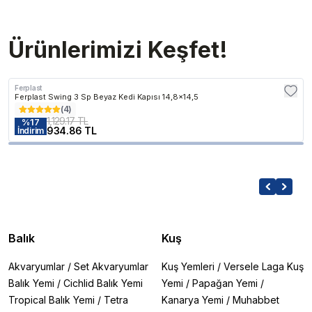
Ürünlerimizi Keşfet!
Ferplast
Ferplast Swing 3 Sp Beyaz Kedi Kapısı 14,8x14,5
(
4
)
1,129.17 TL
%
17
934.86 TL
İndirim
Balık
Kuş
Akvaryumlar
/
Set Akvaryumlar
Kuş Yemleri
/
Versele Laga Kuş
Balık Yemi
/
Cichlid Balık Yemi
Yemi
/
Papağan Yemi
/
Tropical Balık Yemi
/
Tetra
Kanarya Yemi
/
Muhabbet