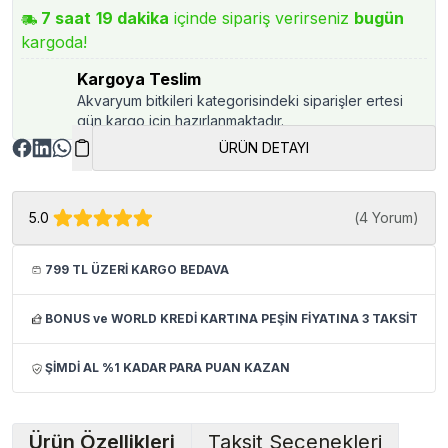
7
saat
19
dakika
içinde sipariş verirseniz
bugün
kargoda!
Kargoya Teslim
Akvaryum bitkileri kategorisindeki siparişler ertesi
gün kargo için hazırlanmaktadır.
ÜRÜN DETAYI
5.0
(
4 Yorum
)
799 TL ÜZERİ KARGO BEDAVA
BONUS ve WORLD KREDİ KARTINA PEŞİN FİYATINA 3 TAKSİT
ŞİMDİ AL %1 KADAR PARA PUAN KAZAN
Ürün Özellikleri
Taksit Seçenekleri