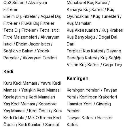
Co2 Setleri
/
Akvaryum
Muhabbet Kuş Kafesi
/
Filtreleri
Kanarya Kuş Kafesi
/
Kuş
Eheim Dış Filtreler
/
Aquael Dış
Oyuncakları
/
Kuş Tünekleri
/
Filtreler
/
Fluval Dış Filtreler
Kuş Mamaları
Tetra Dış Filtreler
/
Tetra Isıtıcı
Kuş Aksesuarları
/
Kuş Krakeri
Filtre Malzemeleri
/
Akvaryum
Kuş Banyoluğu
/
Doğal Dal
Isıtıcı
/
Eheim Jager Isıtıcı
/
Darı
Sağlık ve Bakım
/
Yedek
Ferplast Kuş Kafesi
/
Dayang
Parçalar
/
Akvaryum Testleri
Papağan Kafesi
/
Kuş Sağlığı
Vision Kuş Kafesi
/
Gaga Taşı
Kedi
Kemirgen
Kuru Kedi Maması
/
Yavru Kedi
Maması
/
Yetişkin Kedi Maması
Kemirgen Yemleri
/
Tavşan
Kısırlaştırılmış Kedi Mamaları
Yemi
/
Kemirgen Krakerleri
Yaş Kedi Maması
/
Konserve
Hamster Yemi
/
Ginepig
Yaş Maması
/
Kedi Ödülü
/
Kuru
Yemleri
Kedi Ödülü
/
Me-O Krema Kedi
Tavşan Kafesi
/
Hamster
Ödülü
/
Kedi Kumları
/
Sanicat
Kafesi