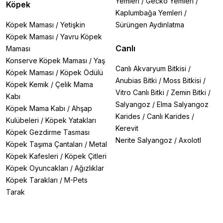
Yemleri
/
Gecko Yemleri
/
Köpek
Kaplumbağa Yemleri
/
Köpek Maması
/
Yetişkin
Sürüngen Aydınlatma
Köpek Maması
/
Yavru Köpek
Canlı
Maması
Konserve Köpek Maması
/
Yaş
Canlı Akvaryum Bitkisi
/
Köpek Maması
/
Köpek Ödülü
Anubias Bitki
/
Moss Bitkisi
/
Köpek Kemik
/
Çelik Mama
Vitro Canlı Bitki
/
Zemin Bitki
/
Kabı
Salyangoz
/
Elma Salyangoz
Köpek Mama Kabı
/
Ahşap
Karides
/
Canlı Karides
/
Kulübeleri
/
Köpek Yatakları
Kerevit
Köpek Gezdirme Tasması
Nerite Salyangoz
/
Axolotl
Köpek Taşıma Çantaları
/
Metal
Köpek Kafesleri
/
Köpek Çitleri
Köpek Oyuncakları
/
Ağızlıklar
Köpek Tarakları
/
M-Pets
Tarak