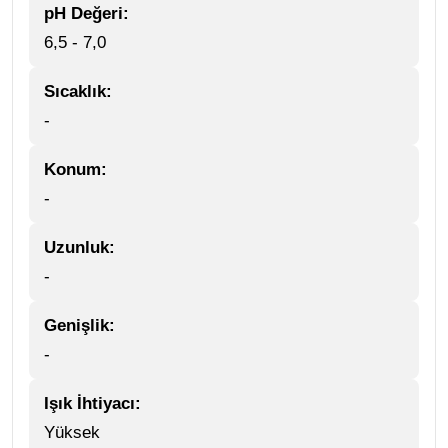
pH Değeri:
6,5 - 7,0
Sıcaklık:
-
Konum:
-
Uzunluk:
-
Genişlik:
-
Işık İhtiyacı:
Yüksek