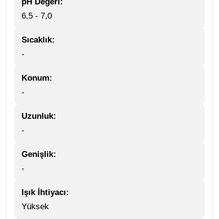
pH Değeri:
6,5 - 7,0
Sıcaklık:
-
Konum:
-
Uzunluk:
-
Genişlik:
-
Işık İhtiyacı:
Yüksek