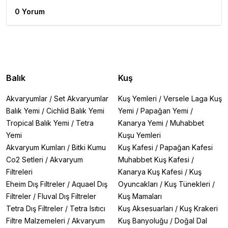
0 Yorum
Balık
Kuş
Akvaryumlar
/
Set Akvaryumlar
Kuş Yemleri
/
Versele Laga Kuş
Balık Yemi
/
Cichlid Balık Yemi
Yemi
/
Papağan Yemi
/
Tropical Balık Yemi
/
Tetra
Kanarya Yemi
/
Muhabbet
Yemi
Kuşu Yemleri
Akvaryum Kumları
/
Bitki Kumu
Kuş Kafesi
/
Papağan Kafesi
Co2 Setleri
/
Akvaryum
Muhabbet Kuş Kafesi
/
Filtreleri
Kanarya Kuş Kafesi
/
Kuş
Eheim Dış Filtreler
/
Aquael Dış
Oyuncakları
/
Kuş Tünekleri
/
Filtreler
/
Fluval Dış Filtreler
Kuş Mamaları
Tetra Dış Filtreler
/
Tetra Isıtıcı
Kuş Aksesuarları
/
Kuş Krakeri
Filtre Malzemeleri
/
Akvaryum
Kuş Banyoluğu
/
Doğal Dal