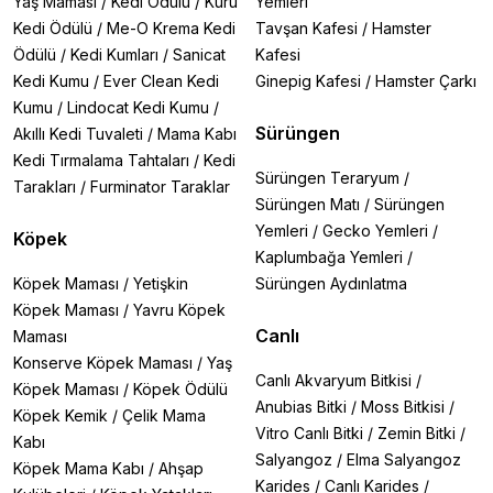
Yaş Maması
/
Kedi Ödülü
/
Kuru
Yemleri
Kedi Ödülü
/
Me-O Krema Kedi
Tavşan Kafesi
/
Hamster
Ödülü
/
Kedi Kumları
/
Sanicat
Kafesi
Kedi Kumu
/
Ever Clean Kedi
Ginepig Kafesi
/
Hamster Çarkı
Kumu
/
Lindocat Kedi Kumu
/
Sürüngen
Akıllı Kedi Tuvaleti
/
Mama Kabı
Kedi Tırmalama Tahtaları
/
Kedi
Sürüngen Teraryum
/
Tarakları
/
Furminator Taraklar
Sürüngen Matı
/
Sürüngen
Yemleri
/
Gecko Yemleri
/
Köpek
Kaplumbağa Yemleri
/
Köpek Maması
/
Yetişkin
Sürüngen Aydınlatma
Köpek Maması
/
Yavru Köpek
Canlı
Maması
Konserve Köpek Maması
/
Yaş
Canlı Akvaryum Bitkisi
/
Köpek Maması
/
Köpek Ödülü
Anubias Bitki
/
Moss Bitkisi
/
Köpek Kemik
/
Çelik Mama
Vitro Canlı Bitki
/
Zemin Bitki
/
Kabı
Salyangoz
/
Elma Salyangoz
Köpek Mama Kabı
/
Ahşap
Karides
/
Canlı Karides
/