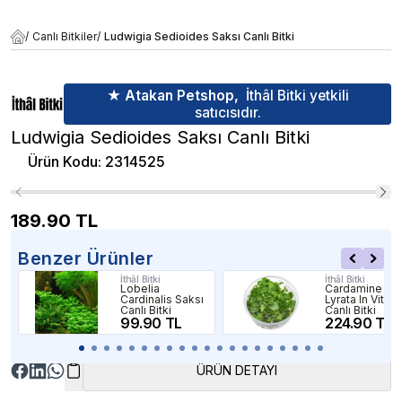
/
Canlı Bitkiler
/
Ludwigia Sedioides Saksı Canlı Bitki
★ Atakan Petshop,
İthâl Bitki yetkili
satıcısıdır.
Ludwigia Sedioides Saksı Canlı Bitki
Ürün Kodu
:
2314525
189.90
TL
Benzer Ürünler
İthâl Bitki
İthâl Bitki
Lobelia
Cardamine
Cardinalis Saksı
Lyrata In Vitro
Canlı Bitki
Canlı Bitki
99.90 TL
224.90 TL
ÜRÜN DETAYI