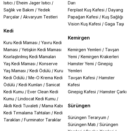
Isıtıcı
/
Eheim Jager Isıtıcı
/
Darı
Sağlık ve Bakım
/
Yedek
Ferplast Kuş Kafesi
/
Dayang
Parçalar
/
Akvaryum Testleri
Papağan Kafesi
/
Kuş Sağlığı
Vision Kuş Kafesi
/
Gaga Taşı
Kedi
Kemirgen
Kuru Kedi Maması
/
Yavru Kedi
Maması
/
Yetişkin Kedi Maması
Kemirgen Yemleri
/
Tavşan
Kısırlaştırılmış Kedi Mamaları
Yemi
/
Kemirgen Krakerleri
Yaş Kedi Maması
/
Konserve
Hamster Yemi
/
Ginepig
Yaş Maması
/
Kedi Ödülü
/
Kuru
Yemleri
Kedi Ödülü
/
Me-O Krema Kedi
Tavşan Kafesi
/
Hamster
Ödülü
/
Kedi Kumları
/
Sanicat
Kafesi
Kedi Kumu
/
Ever Clean Kedi
Ginepig Kafesi
/
Hamster Çarkı
Kumu
/
Lindocat Kedi Kumu
/
Sürüngen
Akıllı Kedi Tuvaleti
/
Mama Kabı
Kedi Tırmalama Tahtaları
/
Kedi
Sürüngen Teraryum
/
Tarakları
/
Furminator Taraklar
Sürüngen Matı
/
Sürüngen