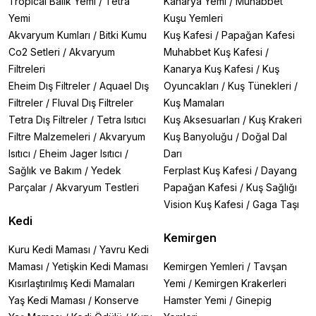
Tropical Balık Yemi
/
Tetra
Kanarya Yemi
/
Muhabbet
Yemi
Kuşu Yemleri
Akvaryum Kumları
/
Bitki Kumu
Kuş Kafesi
/
Papağan Kafesi
Co2 Setleri
/
Akvaryum
Muhabbet Kuş Kafesi
/
Filtreleri
Kanarya Kuş Kafesi
/
Kuş
Eheim Dış Filtreler
/
Aquael Dış
Oyuncakları
/
Kuş Tünekleri
/
Filtreler
/
Fluval Dış Filtreler
Kuş Mamaları
Tetra Dış Filtreler
/
Tetra Isıtıcı
Kuş Aksesuarları
/
Kuş Krakeri
Filtre Malzemeleri
/
Akvaryum
Kuş Banyoluğu
/
Doğal Dal
Isıtıcı
/
Eheim Jager Isıtıcı
/
Darı
Sağlık ve Bakım
/
Yedek
Ferplast Kuş Kafesi
/
Dayang
Parçalar
/
Akvaryum Testleri
Papağan Kafesi
/
Kuş Sağlığı
Vision Kuş Kafesi
/
Gaga Taşı
Kedi
Kemirgen
Kuru Kedi Maması
/
Yavru Kedi
Maması
/
Yetişkin Kedi Maması
Kemirgen Yemleri
/
Tavşan
Kısırlaştırılmış Kedi Mamaları
Yemi
/
Kemirgen Krakerleri
Yaş Kedi Maması
/
Konserve
Hamster Yemi
/
Ginepig