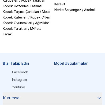
Kulübeleri
/
Köpek Yatakları
Kerevit
Köpek Gezdirme Tasması
Nerite Salyangoz
/
Axolotl
Köpek Taşıma Çantaları
/
Metal
Köpek Kafesleri
/
Köpek Çitleri
Köpek Oyuncakları
/
Ağızlıklar
Köpek Tarakları
/
M-Pets
Tarak
Bizi Takip Edin
Mobil Uygulamalar
Facebook
Instagram
Youtube
Kurumsal