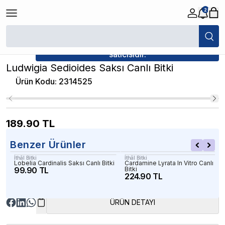
2
/
Canlı Bitkiler
/
Ludwigia Sedioides Saksı Canlı Bitki
★ Atakan Petshop,
İthâl Bitki yetkili
satıcısıdır.
Ludwigia Sedioides Saksı Canlı Bitki
Ürün Kodu
:
2314525
189.90
TL
Benzer Ürünler
İthâl Bitki
İthâl Bitki
Lobelia Cardinalis Saksı Canlı Bitki
Cardamine Lyrata In Vitro Canlı
99.90 TL
Bitki
224.90 TL
ÜRÜN DETAYI