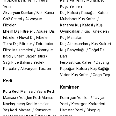
Tropical Balık Yemi
/
Tetra
Kanarya Yemi
/
Muhabbet
Yemi
Kuşu Yemleri
Akvaryum Kumları
/
Bitki Kumu
Kuş Kafesi
/
Papağan Kafesi
Co2 Setleri
/
Akvaryum
Muhabbet Kuş Kafesi
/
Filtreleri
Kanarya Kuş Kafesi
/
Kuş
Eheim Dış Filtreler
/
Aquael Dış
Oyuncakları
/
Kuş Tünekleri
/
Filtreler
/
Fluval Dış Filtreler
Kuş Mamaları
Tetra Dış Filtreler
/
Tetra Isıtıcı
Kuş Aksesuarları
/
Kuş Krakeri
Filtre Malzemeleri
/
Akvaryum
Kuş Banyoluğu
/
Doğal Dal
Isıtıcı
/
Eheim Jager Isıtıcı
/
Darı
Sağlık ve Bakım
/
Yedek
Ferplast Kuş Kafesi
/
Dayang
Parçalar
/
Akvaryum Testleri
Papağan Kafesi
/
Kuş Sağlığı
Vision Kuş Kafesi
/
Gaga Taşı
Kedi
Kemirgen
Kuru Kedi Maması
/
Yavru Kedi
Maması
/
Yetişkin Kedi Maması
Kemirgen Yemleri
/
Tavşan
Kısırlaştırılmış Kedi Mamaları
Yemi
/
Kemirgen Krakerleri
Yaş Kedi Maması
/
Konserve
Hamster Yemi
/
Ginepig