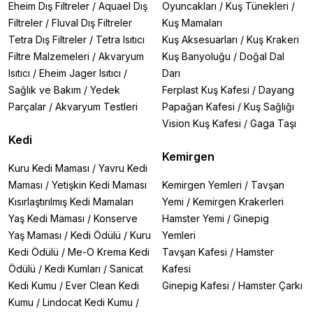
Eheim Dış Filtreler
/
Aquael Dış
Oyuncakları
/
Kuş Tünekleri
/
Filtreler
/
Fluval Dış Filtreler
Kuş Mamaları
Tetra Dış Filtreler
/
Tetra Isıtıcı
Kuş Aksesuarları
/
Kuş Krakeri
Filtre Malzemeleri
/
Akvaryum
Kuş Banyoluğu
/
Doğal Dal
Isıtıcı
/
Eheim Jager Isıtıcı
/
Darı
Sağlık ve Bakım
/
Yedek
Ferplast Kuş Kafesi
/
Dayang
Parçalar
/
Akvaryum Testleri
Papağan Kafesi
/
Kuş Sağlığı
Vision Kuş Kafesi
/
Gaga Taşı
Kedi
Kemirgen
Kuru Kedi Maması
/
Yavru Kedi
Maması
/
Yetişkin Kedi Maması
Kemirgen Yemleri
/
Tavşan
Kısırlaştırılmış Kedi Mamaları
Yemi
/
Kemirgen Krakerleri
Yaş Kedi Maması
/
Konserve
Hamster Yemi
/
Ginepig
Yaş Maması
/
Kedi Ödülü
/
Kuru
Yemleri
Kedi Ödülü
/
Me-O Krema Kedi
Tavşan Kafesi
/
Hamster
Ödülü
/
Kedi Kumları
/
Sanicat
Kafesi
Kedi Kumu
/
Ever Clean Kedi
Ginepig Kafesi
/
Hamster Çarkı
Kumu
/
Lindocat Kedi Kumu
/