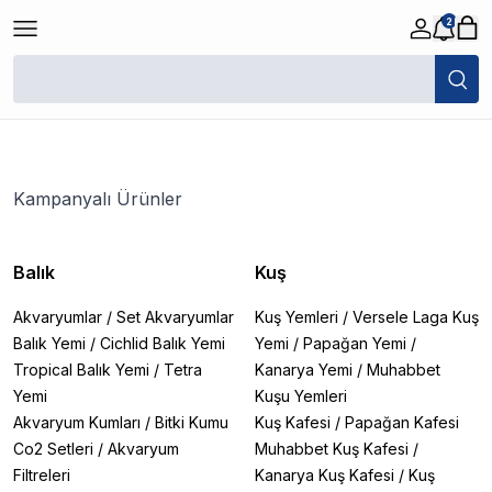
2
/
Kampanyalı Ürünler
Filtreler
Son Eklenen
Kampanyalı Ürünler
Balık
Kuş
Akvaryumlar
/
Set Akvaryumlar
Kuş Yemleri
/
Versele Laga Kuş
Balık Yemi
/
Cichlid Balık Yemi
Yemi
/
Papağan Yemi
/
Tropical Balık Yemi
/
Tetra
Kanarya Yemi
/
Muhabbet
Yemi
Kuşu Yemleri
Akvaryum Kumları
/
Bitki Kumu
Kuş Kafesi
/
Papağan Kafesi
Co2 Setleri
/
Akvaryum
Muhabbet Kuş Kafesi
/
Filtreleri
Kanarya Kuş Kafesi
/
Kuş