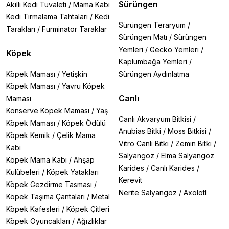
Sürüngen
Akıllı Kedi Tuvaleti
/
Mama Kabı
Kedi Tırmalama Tahtaları
/
Kedi
Sürüngen Teraryum
/
Tarakları
/
Furminator Taraklar
Sürüngen Matı
/
Sürüngen
Yemleri
/
Gecko Yemleri
/
Köpek
Kaplumbağa Yemleri
/
Köpek Maması
/
Yetişkin
Sürüngen Aydınlatma
Köpek Maması
/
Yavru Köpek
Canlı
Maması
Konserve Köpek Maması
/
Yaş
Canlı Akvaryum Bitkisi
/
Köpek Maması
/
Köpek Ödülü
Anubias Bitki
/
Moss Bitkisi
/
Köpek Kemik
/
Çelik Mama
Vitro Canlı Bitki
/
Zemin Bitki
/
Kabı
Salyangoz
/
Elma Salyangoz
Köpek Mama Kabı
/
Ahşap
Karides
/
Canlı Karides
/
Kulübeleri
/
Köpek Yatakları
Kerevit
Köpek Gezdirme Tasması
/
Nerite Salyangoz
/
Axolotl
Köpek Taşıma Çantaları
/
Metal
Köpek Kafesleri
/
Köpek Çitleri
Köpek Oyuncakları
/
Ağızlıklar