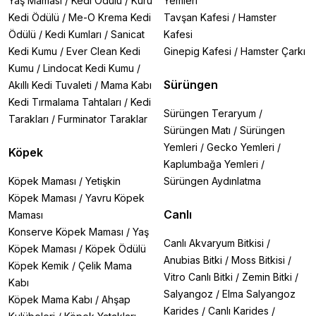
Yaş Maması
/
Kedi Ödülü
/
Kuru
Yemleri
Kedi Ödülü
/
Me-O Krema Kedi
Tavşan Kafesi
/
Hamster
Ödülü
/
Kedi Kumları
/
Sanicat
Kafesi
Kedi Kumu
/
Ever Clean Kedi
Ginepig Kafesi
/
Hamster Çarkı
Kumu
/
Lindocat Kedi Kumu
/
Sürüngen
Akıllı Kedi Tuvaleti
/
Mama Kabı
Kedi Tırmalama Tahtaları
/
Kedi
Sürüngen Teraryum
/
Tarakları
/
Furminator Taraklar
Sürüngen Matı
/
Sürüngen
Yemleri
/
Gecko Yemleri
/
Köpek
Kaplumbağa Yemleri
/
Köpek Maması
/
Yetişkin
Sürüngen Aydınlatma
Köpek Maması
/
Yavru Köpek
Canlı
Maması
Konserve Köpek Maması
/
Yaş
Canlı Akvaryum Bitkisi
/
Köpek Maması
/
Köpek Ödülü
Anubias Bitki
/
Moss Bitkisi
/
Köpek Kemik
/
Çelik Mama
Vitro Canlı Bitki
/
Zemin Bitki
/
Kabı
Salyangoz
/
Elma Salyangoz
Köpek Mama Kabı
/
Ahşap
Karides
/
Canlı Karides
/