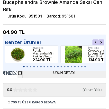
Bucephalandra Brownie Amanda Saksı Canlı
Bitki
Ürün Kodu
:
951501
Barkod
:
951501
84.90
TL
Benzer Ürünler
İthâl Bitki
İthâl Bitki
Rotala
Cryptocoryne
Macrandra Mini
Lucens Saksı
Pink In Vitro
Canlı Bitki
Canlı Bitki
224.90 TL
134.90 TL
ÜRÜN DETAYI
0.0
(
Yorum Yok
)
799 TL ÜZERİ KARGO BEDAVA