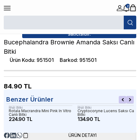
2
/
Canlı Bitkiler
/
Bucephalandra Brownie Amanda Saksı Canlı Bitki
★ Atakan Petshop,
İthâl Bitki yetkili
satıcısıdır.
Bucephalandra Brownie Amanda Saksı Canlı
Bitki
Ürün Kodu
:
951501
Barkod
:
951501
84.90
TL
Benzer Ürünler
İthâl Bitki
İthâl Bitki
Rotala Macrandra Mini Pink In Vitro
Cryptocoryne Lucens Saksı Canlı
Canlı Bitki
Bitki
224.90 TL
134.90 TL
ÜRÜN DETAYI