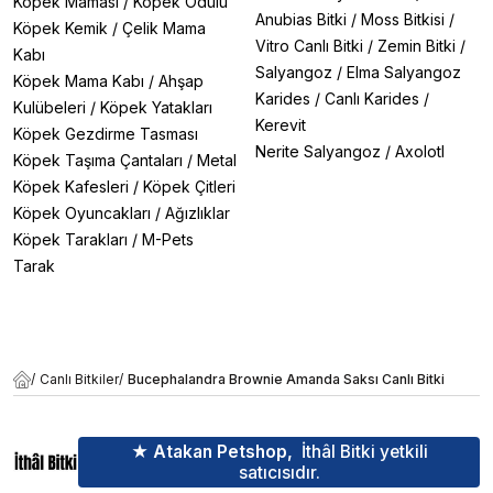
Köpek Maması
/
Köpek Ödülü
Anubias Bitki
/
Moss Bitkisi
/
Köpek Kemik
/
Çelik Mama
Vitro Canlı Bitki
/
Zemin Bitki
/
Kabı
Salyangoz
/
Elma Salyangoz
Köpek Mama Kabı
/
Ahşap
Karides
/
Canlı Karides
/
Kulübeleri
/
Köpek Yatakları
Kerevit
Köpek Gezdirme Tasması
Nerite Salyangoz
/
Axolotl
Köpek Taşıma Çantaları
/
Metal
Köpek Kafesleri
/
Köpek Çitleri
Köpek Oyuncakları
/
Ağızlıklar
Köpek Tarakları
/
M-Pets
Tarak
/
Canlı Bitkiler
/
Bucephalandra Brownie Amanda Saksı Canlı Bitki
★ Atakan Petshop,
İthâl Bitki yetkili
satıcısıdır.