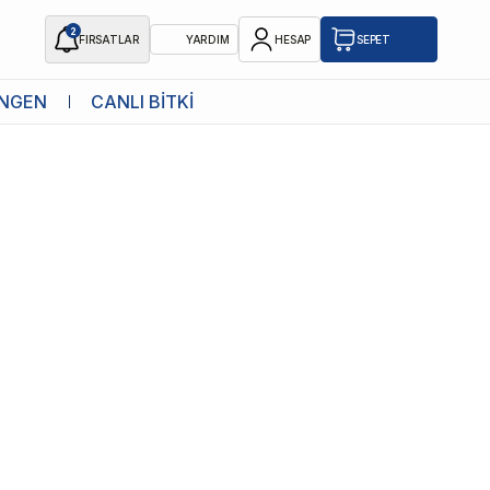
2
FIRSATLAR
YARDIM
HESAP
SEPET
NGEN
CANLI BİTKİ