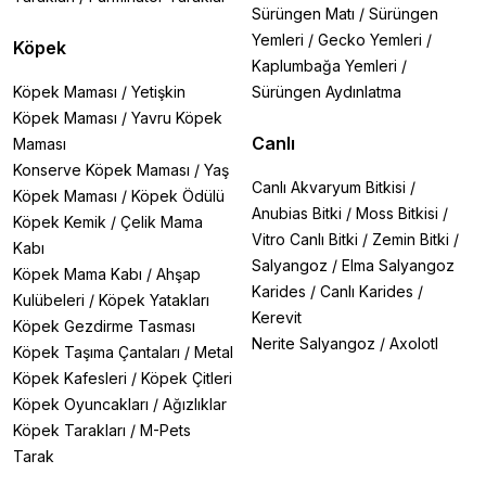
Sürüngen Matı
/
Sürüngen
Yemleri
/
Gecko Yemleri
/
Köpek
Kaplumbağa Yemleri
/
Köpek Maması
/
Yetişkin
Sürüngen Aydınlatma
Köpek Maması
/
Yavru Köpek
Canlı
Maması
Konserve Köpek Maması
/
Yaş
Canlı Akvaryum Bitkisi
/
Köpek Maması
/
Köpek Ödülü
Anubias Bitki
/
Moss Bitkisi
/
Köpek Kemik
/
Çelik Mama
Vitro Canlı Bitki
/
Zemin Bitki
/
Kabı
Salyangoz
/
Elma Salyangoz
Köpek Mama Kabı
/
Ahşap
Karides
/
Canlı Karides
/
Kulübeleri
/
Köpek Yatakları
Kerevit
Köpek Gezdirme Tasması
Nerite Salyangoz
/
Axolotl
Köpek Taşıma Çantaları
/
Metal
Köpek Kafesleri
/
Köpek Çitleri
Köpek Oyuncakları
/
Ağızlıklar
Köpek Tarakları
/
M-Pets
Tarak