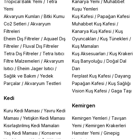
Tropical Balık Yemi
/
Tetra
Kanarya Yemi
/
Muhabbet
Yemi
Kuşu Yemleri
Akvaryum Kumları
/
Bitki Kumu
Kuş Kafesi
/
Papağan Kafesi
Co2 Setleri
/
Akvaryum
Muhabbet Kuş Kafesi
/
Filtreleri
Kanarya Kuş Kafesi
/
Kuş
Eheim Dış Filtreler
/
Aquael Dış
Oyuncakları
/
Kuş Tünekleri
/
Filtreler
/
Fluval Dış Filtreler
Kuş Mamaları
Tetra Dış Filtreler
/
Tetra Isıtıcı
Kuş Aksesuarları
/
Kuş Krakeri
Filtre Malzemeleri
/
Akvaryum
Kuş Banyoluğu
/
Doğal Dal
Isıtıcı
/
Eheim Jager Isıtıcı
/
Darı
Sağlık ve Bakım
/
Yedek
Ferplast Kuş Kafesi
/
Dayang
Parçalar
/
Akvaryum Testleri
Papağan Kafesi
/
Kuş Sağlığı
Vision Kuş Kafesi
/
Gaga Taşı
Kedi
Kemirgen
Kuru Kedi Maması
/
Yavru Kedi
Maması
/
Yetişkin Kedi Maması
Kemirgen Yemleri
/
Tavşan
Kısırlaştırılmış Kedi Mamaları
Yemi
/
Kemirgen Krakerleri
Yaş Kedi Maması
/
Konserve
Hamster Yemi
/
Ginepig