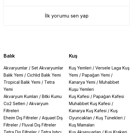
İlk yorumu sen yap
Balık
Kuş
Akvaryumlar
/
Set Akvaryumlar
Kuş Yemleri
/
Versele Laga Kuş
Balık Yemi
/
Cichlid Balık Yemi
Yemi
/
Papağan Yemi
/
Tropical Balık Yemi
/
Tetra
Kanarya Yemi
/
Muhabbet
Yemi
Kuşu Yemleri
Akvaryum Kumları
/
Bitki Kumu
Kuş Kafesi
/
Papağan Kafesi
Co2 Setleri
/
Akvaryum
Muhabbet Kuş Kafesi
/
Filtreleri
Kanarya Kuş Kafesi
/
Kuş
Eheim Dış Filtreler
/
Aquael Dış
Oyuncakları
/
Kuş Tünekleri
/
Filtreler
/
Fluval Dış Filtreler
Kuş Mamaları
Tetra Dış Filtreler
/
Tetra Isıtıcı
Kuş Aksesuarları
/
Kuş Krakeri