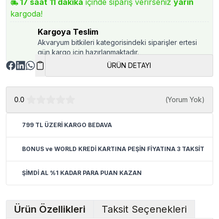
17
saat
11
dakika
içinde sipariş verirseniz
yarın
kargoda!
Kargoya Teslim
Akvaryum bitkileri kategorisindeki siparişler ertesi
gün kargo için hazırlanmaktadır.
ÜRÜN DETAYI
0.0
(
Yorum Yok
)
799 TL ÜZERİ KARGO BEDAVA
BONUS ve WORLD KREDİ KARTINA PEŞİN FİYATINA 3 TAKSİT
ŞİMDİ AL %1 KADAR PARA PUAN KAZAN
Ürün Özellikleri
Taksit Seçenekleri