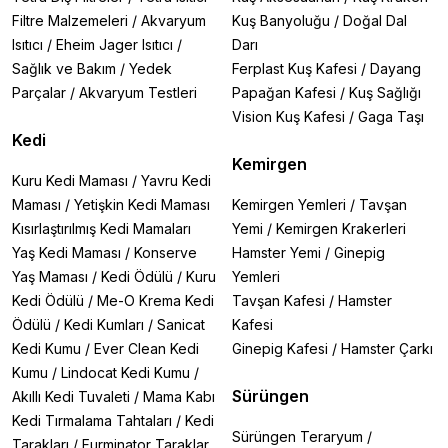
Filtre Malzemeleri
/
Akvaryum
Kuş Banyoluğu
/
Doğal Dal
Isıtıcı
/
Eheim Jager Isıtıcı
/
Darı
Sağlık ve Bakım
/
Yedek
Ferplast Kuş Kafesi
/
Dayang
Parçalar
/
Akvaryum Testleri
Papağan Kafesi
/
Kuş Sağlığı
Vision Kuş Kafesi
/
Gaga Taşı
Kedi
Kemirgen
Kuru Kedi Maması
/
Yavru Kedi
Maması
/
Yetişkin Kedi Maması
Kemirgen Yemleri
/
Tavşan
Kısırlaştırılmış Kedi Mamaları
Yemi
/
Kemirgen Krakerleri
Yaş Kedi Maması
/
Konserve
Hamster Yemi
/
Ginepig
Yaş Maması
/
Kedi Ödülü
/
Kuru
Yemleri
Kedi Ödülü
/
Me-O Krema Kedi
Tavşan Kafesi
/
Hamster
Ödülü
/
Kedi Kumları
/
Sanicat
Kafesi
Kedi Kumu
/
Ever Clean Kedi
Ginepig Kafesi
/
Hamster Çarkı
Kumu
/
Lindocat Kedi Kumu
/
Sürüngen
Akıllı Kedi Tuvaleti
/
Mama Kabı
Kedi Tırmalama Tahtaları
/
Kedi
Sürüngen Teraryum
/
Tarakları
/
Furminator Taraklar