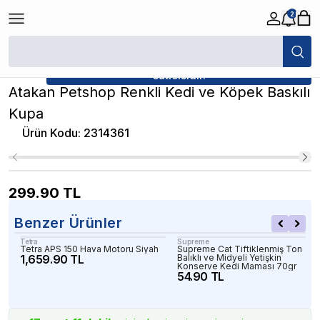
2
/
Entegrasyon Ürünleri
/
Atakan Petshop Renkli Kedi ve Köpek Baskılı K
★ Atakan Petshop,
Atakan Petshop yetkili
satıcısıdır.
Atakan Petshop Renkli Kedi ve Köpek Baskılı
Kupa
Ürün Kodu
:
2314361
299.90
TL
Benzer Ürünler
Tetra
Supreme
Tetra APS 150 Hava Motoru Siyah
Supreme Cat Tiftiklenmiş Ton
1,659.90 TL
Balıklı ve Midyeli Yetişkin
Konserve Kedi Maması 70gr
54.90 TL