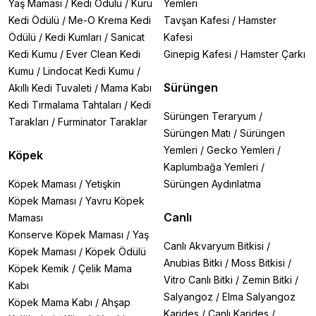
Yaş Maması
/
Kedi Ödülü
/
Kuru
Yemleri
Kedi Ödülü
/
Me-O Krema Kedi
Tavşan Kafesi
/
Hamster
Ödülü
/
Kedi Kumları
/
Sanicat
Kafesi
Kedi Kumu
/
Ever Clean Kedi
Ginepig Kafesi
/
Hamster Çarkı
Kumu
/
Lindocat Kedi Kumu
/
Sürüngen
Akıllı Kedi Tuvaleti
/
Mama Kabı
Kedi Tırmalama Tahtaları
/
Kedi
Sürüngen Teraryum
/
Tarakları
/
Furminator Taraklar
Sürüngen Matı
/
Sürüngen
Yemleri
/
Gecko Yemleri
/
Köpek
Kaplumbağa Yemleri
/
Köpek Maması
/
Yetişkin
Sürüngen Aydınlatma
Köpek Maması
/
Yavru Köpek
Canlı
Maması
Konserve Köpek Maması
/
Yaş
Canlı Akvaryum Bitkisi
/
Köpek Maması
/
Köpek Ödülü
Anubias Bitki
/
Moss Bitkisi
/
Köpek Kemik
/
Çelik Mama
Vitro Canlı Bitki
/
Zemin Bitki
/
Kabı
Salyangoz
/
Elma Salyangoz
Köpek Mama Kabı
/
Ahşap
Karides
/
Canlı Karides
/