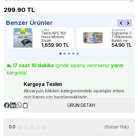
299.90
TL
Benzer Ürünler
Tetra
Supreme
Tetra APS 150
Supreme Cat
Hava Motoru
Tiftiklenmiş T
Siyah
Balıklı ve
1,659.90 TL
Midyeli Yetişki
54.90 TL
Konserve Ked
Maması 70gr
17
saat
10
dakika
içinde sipariş verirseniz
yarın
kargoda!
Kargoya Teslim
Akvaryum bitkileri kategorisindeki siparişler ertesi
gün kargo için hazırlanmaktadır.
ÜRÜN DETAYI
0.0
(
Yorum Yok
)