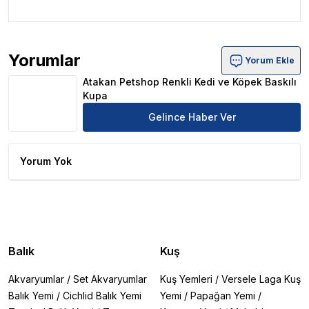
Yorumlar
Yorum Ekle
Atakan Petshop Renkli Kedi ve Köpek Baskılı Kupa Ürün 
Atakan Petshop Renkli Kedi ve Köpek Baskılı
Kupa
Gelince Haber Ver
Yorum Yok
Balık
Kuş
Akvaryumlar
/
Set Akvaryumlar
Kuş Yemleri
/
Versele Laga Kuş
Balık Yemi
/
Cichlid Balık Yemi
Yemi
/
Papağan Yemi
/