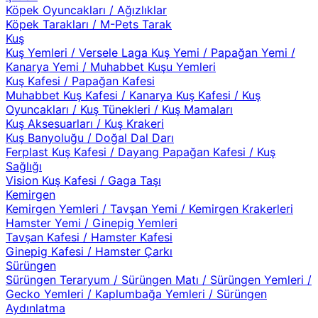
Köpek Oyuncakları
/
Ağızlıklar
Köpek Tarakları
/
M-Pets Tarak
Kuş
Kuş Yemleri
/
Versele Laga Kuş Yemi
/
Papağan Yemi
/
Kanarya Yemi
/
Muhabbet Kuşu Yemleri
Kuş Kafesi
/
Papağan Kafesi
Muhabbet Kuş Kafesi
/
Kanarya Kuş Kafesi
/
Kuş
Oyuncakları
/
Kuş Tünekleri
/
Kuş Mamaları
Kuş Aksesuarları
/
Kuş Krakeri
Kuş Banyoluğu
/
Doğal Dal Darı
Ferplast Kuş Kafesi
/
Dayang Papağan Kafesi
/
Kuş
Sağlığı
Vision Kuş Kafesi
/
Gaga Taşı
Kemirgen
Kemirgen Yemleri
/
Tavşan Yemi
/
Kemirgen Krakerleri
Hamster Yemi
/
Ginepig Yemleri
Tavşan Kafesi
/
Hamster Kafesi
Ginepig Kafesi
/
Hamster Çarkı
Sürüngen
Sürüngen Teraryum
/
Sürüngen Matı
/
Sürüngen Yemleri
/
Gecko Yemleri
/
Kaplumbağa Yemleri
/
Sürüngen
Aydınlatma