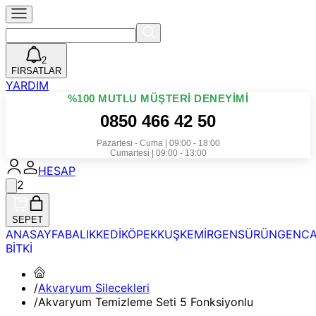
2
FIRSATLAR
YARDIM
%100 MUTLU MÜŞTERİ DENEYİMİ
0850 466 42 50
Pazartesi - Cuma | 09:00 - 18:00
Cumartesi | 09:00 - 13:00
HESAP
2
SEPET
ANASAYFA
BALIK
KEDİ
KÖPEK
KUŞ
KEMİRGEN
SÜRÜNGEN
CA
BİTKİ
/
Akvaryum Silecekleri
/
Akvaryum Temizleme Seti 5 Fonksiyonlu