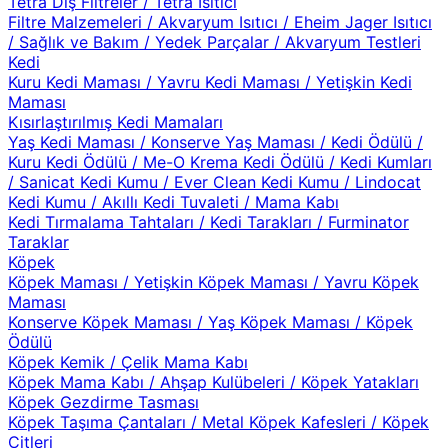
Tetra Dış Filtreler
/
Tetra Isıtıcı
Filtre Malzemeleri
/
Akvaryum Isıtıcı
/
Eheim Jager Isıtıcı
/
Sağlık ve Bakım
/
Yedek Parçalar
/
Akvaryum Testleri
Kedi
Kuru Kedi Maması
/
Yavru Kedi Maması
/
Yetişkin Kedi
Maması
Kısırlaştırılmış Kedi Mamaları
Yaş Kedi Maması
/
Konserve Yaş Maması
/
Kedi Ödülü
/
Kuru Kedi Ödülü
/
Me-O Krema Kedi Ödülü
/
Kedi Kumları
/
Sanicat Kedi Kumu
/
Ever Clean Kedi Kumu
/
Lindocat
Kedi Kumu
/
Akıllı Kedi Tuvaleti
/
Mama Kabı
Kedi Tırmalama Tahtaları
/
Kedi Tarakları
/
Furminator
Taraklar
Köpek
Köpek Maması
/
Yetişkin Köpek Maması
/
Yavru Köpek
Maması
Konserve Köpek Maması
/
Yaş Köpek Maması
/
Köpek
Ödülü
Köpek Kemik
/
Çelik Mama Kabı
Köpek Mama Kabı
/
Ahşap Kulübeleri
/
Köpek Yatakları
Köpek Gezdirme Tasması
Köpek Taşıma Çantaları
/
Metal Köpek Kafesleri
/
Köpek
Çitleri