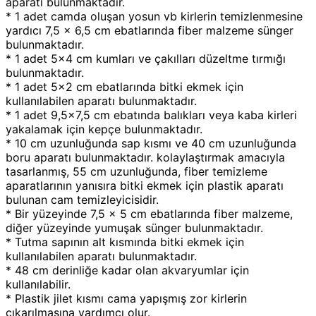
aparatı bulunmaktadır.
* 1 adet camda oluşan yosun vb kirlerin temizlenmesine
yardıcı 7,5 x 6,5 cm ebatlarında fiber malzeme sünger
bulunmaktadır.
* 1 adet 5x4 cm kumları ve çakılları düzeltme tırmığı
bulunmaktadır.
* 1 adet 5x2 cm ebatlarında bitki ekmek için
kullanılabilen aparatı bulunmaktadır.
* 1 adet 9,5x7,5 cm ebatında balıkları veya kaba kirleri
yakalamak için kepçe bulunmaktadır.
* 10 cm uzunluğunda sap kısmı ve 40 cm uzunluğunda
boru aparatı bulunmaktadır. kolaylaştırmak amacıyla
tasarlanmış, 55 cm uzunluğunda, fiber temizleme
aparatlarının yanısıra bitki ekmek için plastik aparatı
bulunan cam temizleyicisidir.
* Bir yüzeyinde 7,5 x 5 cm ebatlarında fiber malzeme,
diğer yüzeyinde yumuşak sünger bulunmaktadır.
* Tutma sapının alt kısmında bitki ekmek için
kullanılabilen aparatı bulunmaktadır.
* 48 cm derinliğe kadar olan akvaryumlar için
kullanılabilir.
* Plastik jilet kısmı cama yapışmış zor kirlerin
çıkarılmasına yardımcı olur.