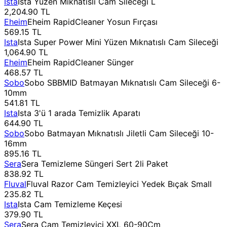
Ista
Ista Yüzen Mıknatıslı Cam Sileceği L
2,204.90 TL
Eheim
Eheim RapidCleaner Yosun Fırçası
569.15 TL
Ista
Ista Super Power Mini Yüzen Mıknatıslı Cam Sileceği
1,064.90 TL
Eheim
Eheim RapidCleaner Sünger
468.57 TL
Sobo
Sobo SBBMID Batmayan Mıknatıslı Cam Sileceği 6-
10mm
541.81 TL
Ista
Ista 3'ü 1 arada Temizlik Aparatı
644.90 TL
Sobo
Sobo Batmayan Mıknatıslı Jiletli Cam Sileceği 10-
16mm
895.16 TL
Sera
Sera Temizleme Süngeri Sert 2li Paket
838.92 TL
Fluval
Fluval Razor Cam Temizleyici Yedek Bıçak Small
235.82 TL
Ista
Ista Cam Temizleme Keçesi
379.90 TL
Sera
Sera Cam Temizleyici XXL 60-90Cm