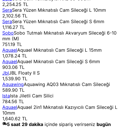
2,254.25 TL
Sera
Sera Yüzen Mıknatıslı Cam Sileceği L 10mm
2,102.56 TL
Sera
Sera Yüzen Mıknatıslı Cam Sileceği S 6mm
1,116.27 TL
Sobo
Sobo Tutmalı Mıknatıslı Akvaryum Sileceği 6-10
mm (M)
751.19 TL
Aquael
Aquael Mıknatıslı Cam Sileceği L 15mm
1,078.24 TL
Aquael
Aquael Mıknatıslı Cam Sileceği S 6mm
903.06 TL
Jbl
JBL Floaty II S
1,539.90 TL
Aquawing
Aquawing AQ03 Mıknatıslı Cam Sileceği
589.90 TL
Ista
Ista Jiletli Cam Silici
784.56 TL
Aquael
Aquael 2in1 Mıknatıslı Kazıyıcılı Cam Sileceği L
10mm
1,640.62 TL
5
saat
29
dakika
içinde sipariş verirseniz
bugün