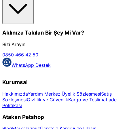
Aklınıza Takılan Bir Şey Mi Var?
Bizi Arayın
0850 466 42 50
WhatsApp Destek
Kurumsal
Hakkımızda
Yardım Merkezi
Üyelik Sözleşmesi
Satış
Sözleşmesi
Gizlilik ve Güvenlik
Kargo ve Teslimat
İade
Politikası
Atakan Petshop
Blog
Markalarımız
Ücretsiz Kargo
Bize Ulaşın