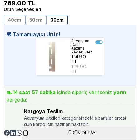
769.00
TL
Ürün Seçenekleri
40cm
50cm
30cm
🎁 Tamamlayıcı Ürün!
Akvaryum
Cam
Kazıma
Yedek Jileti
114.90
TL
119.90
TL
14
saat
57
dakika
içinde sipariş verirseniz
yarın
kargoda!
Kargoya Teslim
Akvaryum bitkileri kategorisindeki siparişler ertesi
gün kargo için hazırlanmaktadır.
ÜRÜN DETAYI