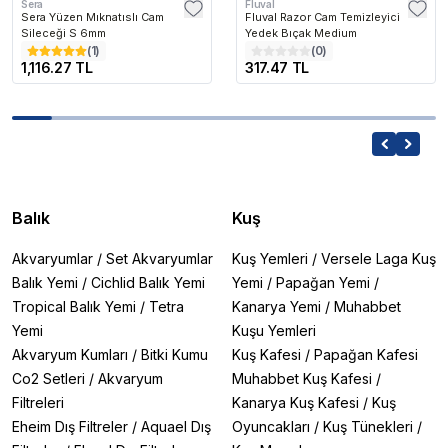
Sera
Fluval
Sera Yüzen Mıknatıslı Cam
Fluval Razor Cam Temizleyici
Sileceği S 6mm
Yedek Bıçak Medium
(
1
)
(
0
)
1,116.27 TL
317.47 TL
Balık
Kuş
Akvaryumlar
/
Set Akvaryumlar
Kuş Yemleri
/
Versele Laga Kuş
Balık Yemi
/
Cichlid Balık Yemi
Yemi
/
Papağan Yemi
/
Tropical Balık Yemi
/
Tetra
Kanarya Yemi
/
Muhabbet
Yemi
Kuşu Yemleri
Akvaryum Kumları
/
Bitki Kumu
Kuş Kafesi
/
Papağan Kafesi
Co2 Setleri
/
Akvaryum
Muhabbet Kuş Kafesi
/
Filtreleri
Kanarya Kuş Kafesi
/
Kuş
Eheim Dış Filtreler
/
Aquael Dış
Oyuncakları
/
Kuş Tünekleri
/