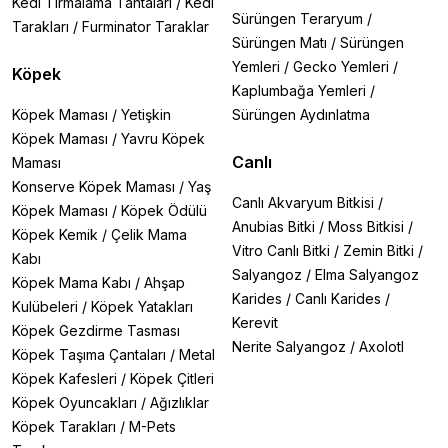
Kedi Tırmalama Tahtaları
/
Kedi
Sürüngen Teraryum
/
Tarakları
/
Furminator Taraklar
Sürüngen Matı
/
Sürüngen
Yemleri
/
Gecko Yemleri
/
Köpek
Kaplumbağa Yemleri
/
Köpek Maması
/
Yetişkin
Sürüngen Aydınlatma
Köpek Maması
/
Yavru Köpek
Canlı
Maması
Konserve Köpek Maması
/
Yaş
Canlı Akvaryum Bitkisi
/
Köpek Maması
/
Köpek Ödülü
Anubias Bitki
/
Moss Bitkisi
/
Köpek Kemik
/
Çelik Mama
Vitro Canlı Bitki
/
Zemin Bitki
/
Kabı
Salyangoz
/
Elma Salyangoz
Köpek Mama Kabı
/
Ahşap
Karides
/
Canlı Karides
/
Kulübeleri
/
Köpek Yatakları
Kerevit
Köpek Gezdirme Tasması
Nerite Salyangoz
/
Axolotl
Köpek Taşıma Çantaları
/
Metal
Köpek Kafesleri
/
Köpek Çitleri
Köpek Oyuncakları
/
Ağızlıklar
Köpek Tarakları
/
M-Pets