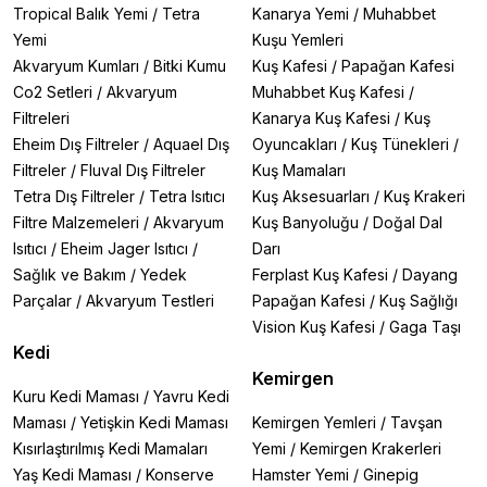
Tropical Balık Yemi
/
Tetra
Kanarya Yemi
/
Muhabbet
Yemi
Kuşu Yemleri
Akvaryum Kumları
/
Bitki Kumu
Kuş Kafesi
/
Papağan Kafesi
Co2 Setleri
/
Akvaryum
Muhabbet Kuş Kafesi
/
Filtreleri
Kanarya Kuş Kafesi
/
Kuş
Eheim Dış Filtreler
/
Aquael Dış
Oyuncakları
/
Kuş Tünekleri
/
Filtreler
/
Fluval Dış Filtreler
Kuş Mamaları
Tetra Dış Filtreler
/
Tetra Isıtıcı
Kuş Aksesuarları
/
Kuş Krakeri
Filtre Malzemeleri
/
Akvaryum
Kuş Banyoluğu
/
Doğal Dal
Isıtıcı
/
Eheim Jager Isıtıcı
/
Darı
Sağlık ve Bakım
/
Yedek
Ferplast Kuş Kafesi
/
Dayang
Parçalar
/
Akvaryum Testleri
Papağan Kafesi
/
Kuş Sağlığı
Vision Kuş Kafesi
/
Gaga Taşı
Kedi
Kemirgen
Kuru Kedi Maması
/
Yavru Kedi
Maması
/
Yetişkin Kedi Maması
Kemirgen Yemleri
/
Tavşan
Kısırlaştırılmış Kedi Mamaları
Yemi
/
Kemirgen Krakerleri
Yaş Kedi Maması
/
Konserve
Hamster Yemi
/
Ginepig