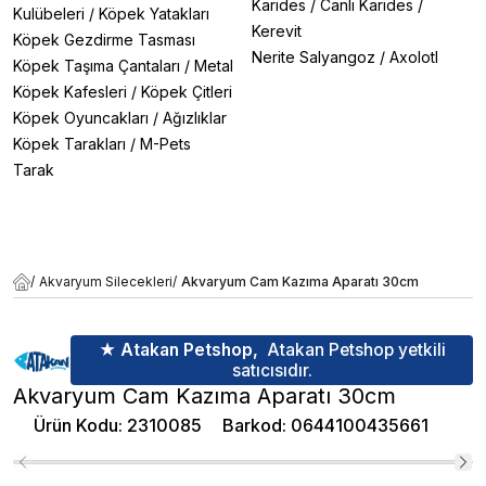
Karides
/
Canlı Karides
/
Kulübeleri
/
Köpek Yatakları
Kerevit
Köpek Gezdirme Tasması
Nerite Salyangoz
/
Axolotl
Köpek Taşıma Çantaları
/
Metal
Köpek Kafesleri
/
Köpek Çitleri
Köpek Oyuncakları
/
Ağızlıklar
Köpek Tarakları
/
M-Pets
Tarak
/
Akvaryum Silecekleri
/
Akvaryum Cam Kazıma Aparatı 30cm
★ Atakan Petshop,
Atakan Petshop yetkili
satıcısıdır.
Akvaryum Cam Kazıma Aparatı 30cm
Ürün Kodu
:
2310085
Barkod
:
0644100435661