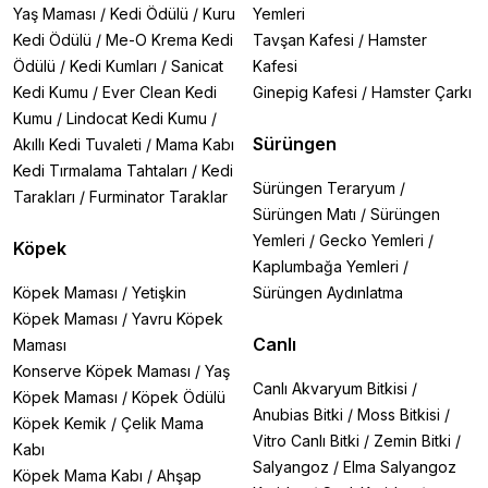
Yaş Maması
/
Kedi Ödülü
/
Kuru
Yemleri
Kedi Ödülü
/
Me-O Krema Kedi
Tavşan Kafesi
/
Hamster
Ödülü
/
Kedi Kumları
/
Sanicat
Kafesi
Kedi Kumu
/
Ever Clean Kedi
Ginepig Kafesi
/
Hamster Çarkı
Kumu
/
Lindocat Kedi Kumu
/
Sürüngen
Akıllı Kedi Tuvaleti
/
Mama Kabı
Kedi Tırmalama Tahtaları
/
Kedi
Sürüngen Teraryum
/
Tarakları
/
Furminator Taraklar
Sürüngen Matı
/
Sürüngen
Yemleri
/
Gecko Yemleri
/
Köpek
Kaplumbağa Yemleri
/
Köpek Maması
/
Yetişkin
Sürüngen Aydınlatma
Köpek Maması
/
Yavru Köpek
Canlı
Maması
Konserve Köpek Maması
/
Yaş
Canlı Akvaryum Bitkisi
/
Köpek Maması
/
Köpek Ödülü
Anubias Bitki
/
Moss Bitkisi
/
Köpek Kemik
/
Çelik Mama
Vitro Canlı Bitki
/
Zemin Bitki
/
Kabı
Salyangoz
/
Elma Salyangoz
Köpek Mama Kabı
/
Ahşap