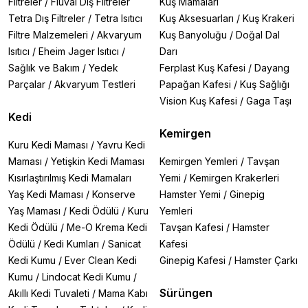
Filtreler
/
Fluval Dış Filtreler
Kuş Mamaları
Tetra Dış Filtreler
/
Tetra Isıtıcı
Kuş Aksesuarları
/
Kuş Krakeri
Filtre Malzemeleri
/
Akvaryum
Kuş Banyoluğu
/
Doğal Dal
Isıtıcı
/
Eheim Jager Isıtıcı
/
Darı
Sağlık ve Bakım
/
Yedek
Ferplast Kuş Kafesi
/
Dayang
Parçalar
/
Akvaryum Testleri
Papağan Kafesi
/
Kuş Sağlığı
Vision Kuş Kafesi
/
Gaga Taşı
Kedi
Kemirgen
Kuru Kedi Maması
/
Yavru Kedi
Maması
/
Yetişkin Kedi Maması
Kemirgen Yemleri
/
Tavşan
Kısırlaştırılmış Kedi Mamaları
Yemi
/
Kemirgen Krakerleri
Yaş Kedi Maması
/
Konserve
Hamster Yemi
/
Ginepig
Yaş Maması
/
Kedi Ödülü
/
Kuru
Yemleri
Kedi Ödülü
/
Me-O Krema Kedi
Tavşan Kafesi
/
Hamster
Ödülü
/
Kedi Kumları
/
Sanicat
Kafesi
Kedi Kumu
/
Ever Clean Kedi
Ginepig Kafesi
/
Hamster Çarkı
Kumu
/
Lindocat Kedi Kumu
/
Sürüngen
Akıllı Kedi Tuvaleti
/
Mama Kabı