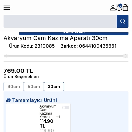
2
/
Akvaryum Silecekleri
/
Akvaryum Cam Kazıma Aparatı 30cm
★ Atakan Petshop,
Atakan Petshop yetkili
satıcısıdır.
Akvaryum Cam Kazıma Aparatı 30cm
Ürün Kodu
:
2310085
Barkod
:
0644100435661
769.00
TL
Ürün Seçenekleri
40cm
50cm
30cm
🎁 Tamamlayıcı Ürün!
Akvaryum
Cam
Kazıma
Yedek Jileti
114.90
TL
119.90