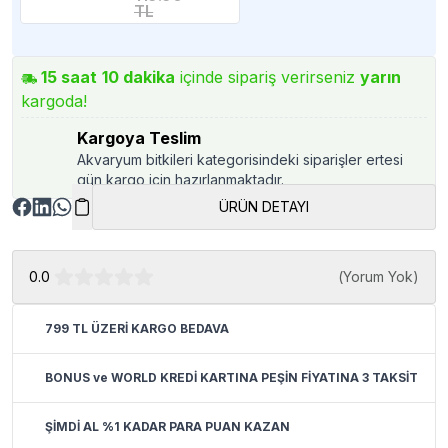
TL
15
saat
10
dakika
içinde sipariş verirseniz
yarın
kargoda!
Kargoya Teslim
Akvaryum bitkileri kategorisindeki siparişler ertesi
gün kargo için hazırlanmaktadır.
ÜRÜN DETAYI
0.0
(
Yorum Yok
)
799 TL ÜZERİ KARGO BEDAVA
BONUS ve WORLD KREDİ KARTINA PEŞİN FİYATINA 3 TAKSİT
ŞİMDİ AL %1 KADAR PARA PUAN KAZAN