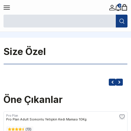
2
Kedi Maması
Size Özel
Öne Çıkanlar
Pro Plan
Kargo Bedava
Pro Plan Adult Somonlu Yetişkin Kedi Maması 10Kg
(
13
)