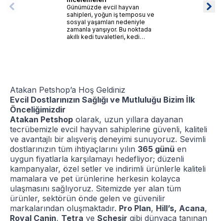
Günümüzde evcil hayvan
sahipleri, yoğun iş temposu ve
sosyal yaşamları nedeniyle
zamanla yarışıyor. Bu noktada
akıllı kedi tuvaletleri, kedi
sahiplerinin hayatını
kolaylaştıran devrim
niteliğinde bir ürün olarak
karşımıza çıkıyor.
Atakan Petshop’a Hoş Geldiniz
Evcil Dostlarınızın Sağlığı ve Mutluluğu Bizim İlk
Önceliğimizdir
Atakan Petshop
olarak, uzun yıllara dayanan
tecrübemizle evcil hayvan sahiplerine güvenli, kaliteli
ve avantajlı bir alışveriş deneyimi sunuyoruz. Sevimli
dostlarınızın tüm ihtiyaçlarını yılın
365 günü
en
uygun fiyatlarla karşılamayı hedefliyor; düzenli
kampanyalar, özel setler ve indirimli ürünlerle kaliteli
mamalara ve pet ürünlerine herkesin kolayca
ulaşmasını sağlıyoruz. Sitemizde yer alan tüm
ürünler, sektörün önde gelen ve güvenilir
markalarından oluşmaktadır.
Pro Plan
,
Hill’s,
Acana
,
Royal Canin
,
Tetra
ve
Schesir
gibi dünyaca tanınan