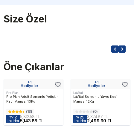
Size Özel
Öne Çıkanlar
lenen
En Çok Favorilenen
En Çok Favorilenen
En Çok F
+
1
+
1
Kargo Bedava
Kargo Bedava
Hediyeler
Hediyeler
Pro Plan
LaVital
Pro Plan Adult Somonlu Yetişkin
LaVital Somonlu Yavru Kedi
Kedi Maması 10Kg
Maması 12Kg
(
13
)
(
0
)
5,812.58 TL
3,324.87 TL
%
12
%
25
5,143.88 TL
2,499.90 TL
İndirim
İndirim