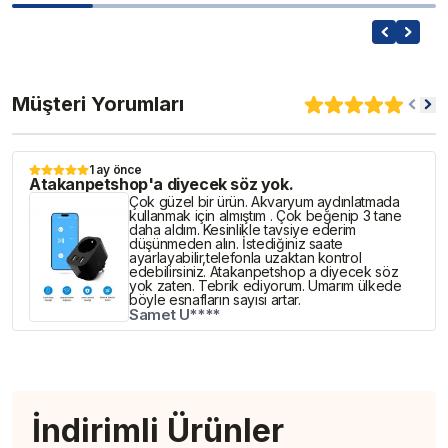
Müşteri Yorumları
1 ay önce
Atakanpetshop'a diyecek söz yok.
Çok güzel bir ürün. Akvaryum aydınlatmada
kullanmak için almıştım . Çok beğenip 3 tane
daha aldım. Kesinlikle tavsiye ederim
düşünmeden alın. İstediğiniz saate
ayarlayabilir,telefonla uzaktan kontrol
edebilirsiniz. Atakanpetshop a diyecek söz
yok zaten. Tebrik ediyorum. Umarım ülkede
böyle esnafların sayısı artar.
Samet U****
İndirimli Ürünler