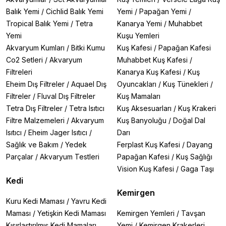
köpek maması
,
kuş yemi
ve
diğer pet ürünlerinde
en yüksek kaliteyi garanti ediyoruz. Tüm ürünlerimiz
Balık Yemi
/
Cichlid Balık Yemi
Yemi
/
Papağan Yemi
/
doğrudan yetkili distribütörlerden
veya
Tropical Balık Yemi
/
Tetra
Kanarya Yemi
/
Muhabbet
üreticilerden
temin edilmekte olup,
%100 orijinal
ve
Yemi
Kuşu Yemleri
tazelik kontrolü
yapılmış şekilde sizlere
Akvaryum Kumları
/
Bitki Kumu
Kuş Kafesi
/
Papağan Kafesi
ulaştırılmaktadır. Böylece evcil dostlarınız için her
Co2 Setleri
/
Akvaryum
Muhabbet Kuş Kafesi
/
zaman
güvenilir ve taze
ürünler satın almanın gönül
rahatlığını yaşarsınız. Ayrıca
hızlı ve güvenli teslimat
Filtreleri
Kanarya Kuş Kafesi
/
Kuş
anlayışımızla, saat
15:00’a
kadar verilen siparişleri
Eheim Dış Filtreler
/
Aquael Dış
Oyuncakları
/
Kuş Tünekleri
/
aynı gün kargoya
veriyor, ihtiyaçlarınızı en kısa
Filtreler
/
Fluval Dış Filtreler
Kuş Mamaları
sürede kapınıza ulaştırıyoruz.
Atakan Petshop’ta
Tetra Dış Filtreler
/
Tetra Isıtıcı
Kuş Aksesuarları
/
Kuş Krakeri
müşteri memnuniyeti her zaman önceliğimizdir. Bu
Filtre Malzemeleri
/
Akvaryum
Kuş Banyoluğu
/
Doğal Dal
nedenle
kolay iade ve değişim
imkanlarımız
sayesinde alışveriş sürecinizin her aşamasında güven
Isıtıcı
/
Eheim Jager Isıtıcı
/
Darı
ve rahatlık sunuyoruz. Evcil dostlarınızın mutluluğu
Sağlık ve Bakım
/
Yedek
Ferplast Kuş Kafesi
/
Dayang
için
en iyi markalar
,
en taze ürünler
ve en güvenilir
Parçalar
/
Akvaryum Testleri
Papağan Kafesi
/
Kuş Sağlığı
hizmet
Atakan Petshop
’ta sizi bekliyor.
Vision Kuş Kafesi
/
Gaga Taşı
Kedi
Kemirgen
Kuru Kedi Maması
/
Yavru Kedi
Maması
/
Yetişkin Kedi Maması
Kemirgen Yemleri
/
Tavşan
Kısırlaştırılmış Kedi Mamaları
Yemi
/
Kemirgen Krakerleri