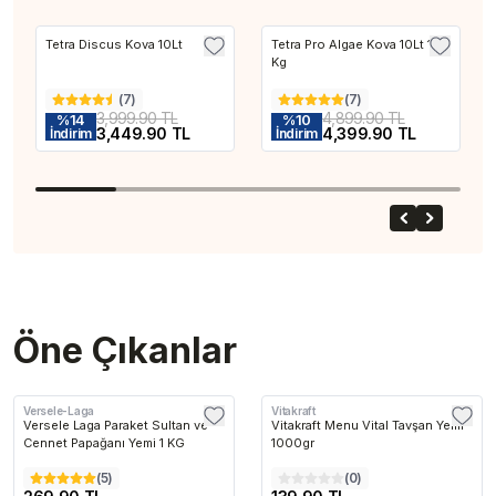
Tetra Discus Kova 10Lt
Tetra Pro Algae Kova 10Lt 1.9
Kargo Bedava
Kargo Bedava
Kg
(
7
)
(
7
)
3,999.90 TL
4,899.90 TL
%
14
%
10
3,449.90 TL
4,399.90 TL
İndirim
İndirim
Öne Çıkanlar
Versele-Laga
Vitakraft
Versele Laga Paraket Sultan ve
Vitakraft Menu Vital Tavşan Yemi
Cennet Papağanı Yemi 1 KG
1000gr
(
5
)
(
0
)