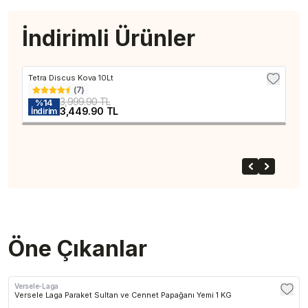
İndirimli Ürünler
Tetra Discus Kova 10Lt
Tetr
Kargo Bedava
Kar
(
7
)
3,999.90 TL
%
14
%
3,449.90 TL
İndirim
İnd
Öne Çıkanlar
Versele-Laga
Versele Laga Paraket Sultan ve Cennet Papağanı Yemi 1 KG