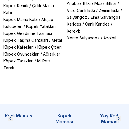
Anubias Bitki
/
Moss Bitkisi
/
Köpek Kemik
/
Çelik Mama
Vitro Canlı Bitki
/
Zemin Bitki
/
Kabı
Salyangoz
/
Elma Salyangoz
Köpek Mama Kabı
/
Ahşap
Karides
/
Canlı Karides
/
Kulübeleri
/
Köpek Yatakları
Kerevit
Köpek Gezdirme Tasması
Nerite Salyangoz
/
Axolotl
Köpek Taşıma Çantaları
/
Metal
Köpek Kafesleri
/
Köpek Çitleri
Köpek Oyuncakları
/
Ağızlıklar
Köpek Tarakları
/
M-Pets
Tarak
Kedi Maması
Köpek
Yaş Kedi
Maması
Maması