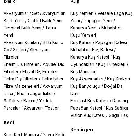
Balık
Kuş
Akvaryumlar
/
Set Akvaryumlar
Kuş Yemleri
/
Versele Laga Kuş
Balık Yemi
/
Cichlid Balık Yemi
Yemi
/
Papağan Yemi
/
Tropical Balık Yemi
/
Tetra
Kanarya Yemi
/
Muhabbet
Yemi
Kuşu Yemleri
Akvaryum Kumları
/
Bitki Kumu
Kuş Kafesi
/
Papağan Kafesi
Co2 Setleri
/
Akvaryum
Muhabbet Kuş Kafesi
/
Filtreleri
Kanarya Kuş Kafesi
/
Kuş
Eheim Dış Filtreler
/
Aquael Dış
Oyuncakları
/
Kuş Tünekleri
/
Filtreler
/
Fluval Dış Filtreler
Kuş Mamaları
Tetra Dış Filtreler
/
Tetra Isıtıcı
Kuş Aksesuarları
/
Kuş Krakeri
Filtre Malzemeleri
/
Akvaryum
Kuş Banyoluğu
/
Doğal Dal
Isıtıcı
/
Eheim Jager Isıtıcı
/
Darı
Sağlık ve Bakım
/
Yedek
Ferplast Kuş Kafesi
/
Dayang
Parçalar
/
Akvaryum Testleri
Papağan Kafesi
/
Kuş Sağlığı
Vision Kuş Kafesi
/
Gaga Taşı
Kedi
Kemirgen
Kuru Kedi Maması
/
Yavru Kedi