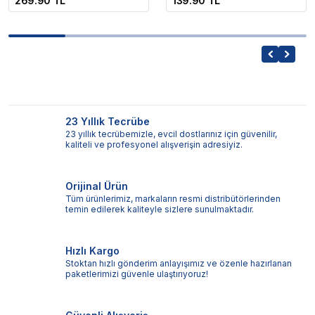
269.90 TL
139.90 TL
23 Yıllık Tecrübe
23 yıllık tecrübemizle, evcil dostlarınız için güvenilir,
kaliteli ve profesyonel alışverişin adresiyiz.
Orijinal Ürün
Tüm ürünlerimiz, markaların resmi distribütörlerinden
temin edilerek kaliteyle sizlere sunulmaktadır.
Hızlı Kargo
Stoktan hızlı gönderim anlayışımız ve özenle hazırlanan
paketlerimizi güvenle ulaştırıyoruz!