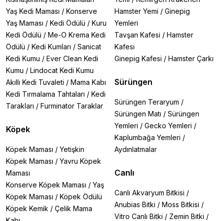
Yaş Kedi Maması
/
Konserve
Hamster Yemi
/
Ginepig
Yaş Maması
/
Kedi Ödülü
/
Kuru
Yemleri
Kedi Ödülü
/
Me-O Krema Kedi
Tavşan Kafesi
/
Hamster
Ödülü
/
Kedi Kumları
/
Sanicat
Kafesi
Kedi Kumu
/
Ever Clean Kedi
Ginepig Kafesi
/
Hamster Çarkı
Kumu
/
Lindocat Kedi Kumu
Sürüngen
Akıllı Kedi Tuvaleti
/
Mama Kabı
Kedi Tırmalama Tahtaları
/
Kedi
Sürüngen Teraryum
/
Tarakları
/
Furminator Taraklar
Sürüngen Matı
/
Sürüngen
Yemleri
/
Gecko Yemleri
/
Köpek
Kaplumbağa Yemleri
/
Köpek Maması
/
Yetişkin
Aydınlatmalar
Köpek Maması
/
Yavru Köpek
Canlı
Maması
Konserve Köpek Maması
/
Yaş
Canlı Akvaryum Bitkisi
/
Köpek Maması
/
Köpek Ödülü
Anubias Bitki
/
Moss Bitkisi
/
Köpek Kemik
/
Çelik Mama
Vitro Canlı Bitki
/
Zemin Bitki
/
Kabı