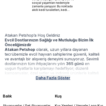
sosyal yaşamları nedeniyle
zamanla yarışıyor. Bu noktada
akıllı kedi tuvaletleri, kedi
sahiplerinin hayatını
kolaylaştıran devrim
niteliğinde bir ürün olarak
karşımıza çıkıyor.
Atakan Petshop’a Hoş Geldiniz
Evcil Dostlarınızın Sağlığı ve Mutluluğu Bizim İlk
Önceliğimizdir
Atakan Petshop
olarak, uzun yıllara dayanan
tecrübemizle evcil hayvan sahiplerine güvenli, kaliteli
ve avantajlı bir alışveriş deneyimi sunuyoruz. Sevimli
dostlarınızın tüm ihtiyaçlarını yılın
365 günü
en
uygun fiyatlarla karşılamayı hedefliyor; düzenli
kampanyalar, özel setler ve indirimli ürünlerle kaliteli
mamalara ve pet ürünlerine herkesin kolayca
Daha Fazla Göster
ulaşmasını sağlıyoruz. Sitemizde yer alan tüm
ürünler, sektörün önde gelen ve güvenilir
markalarından oluşmaktadır.
Pro Plan
,
Hill’s,
Acana
,
Balık
Kuş
Royal Canin
,
Tetra
ve
Schesir
gibi dünyaca tanınan
markaların ürünlerini sizlere sunarak,
kedi maması
,
Akvaryumlar
/
Set Akvaryumlar
Kuş Yemleri
/
Versele Laga Kuş