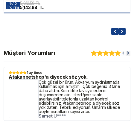
5,812.58 TL
%
12
5,143.88 TL
İndirim
Müşteri Yorumları
1 ay önce
Atakanpetshop'a diyecek söz yok.
Çok güzel bir ürün. Akvaryum aydınlatmada
kullanmak için almıştım . Çok beğenip 3 tane
daha aldım. Kesinlikle tavsiye ederim
düşünmeden alın. İstediğiniz saate
ayarlayabilir,telefonla uzaktan kontrol
edebilirsiniz. Atakanpetshop a diyecek söz
yok zaten. Tebrik ediyorum. Umarım ülkede
böyle esnafların sayısı artar.
Samet U****