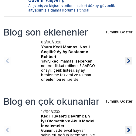
Güvenli Alışveriş
Alışveriş ve kişisel verileriniz, ileri düzey güvenlik
altyapımızla daima koruma altında!
Blog son eklenenler
Tümünü Göster
06/08/2026
Yavru Kedi Maması Nasıl
Seçilir? Ay Ay Beslenme
Rehberi
Yavru kedi maması seçerken
nelere dikkat edilmeli? AAFCO
onayı, içerik listesi, ay ay
beslenme takvimi ve uzman
önerileri bu rehberde.
Blog en çok okunanlar
Tümünü Göster
17/04/2025
Kedi Tuvaleti Devrimi: En
İyi Otomatik ve Akıllı Model
İncelemeleri
Günümüzde evcil hayvan
sahipleri, yoğun iş temposu ve