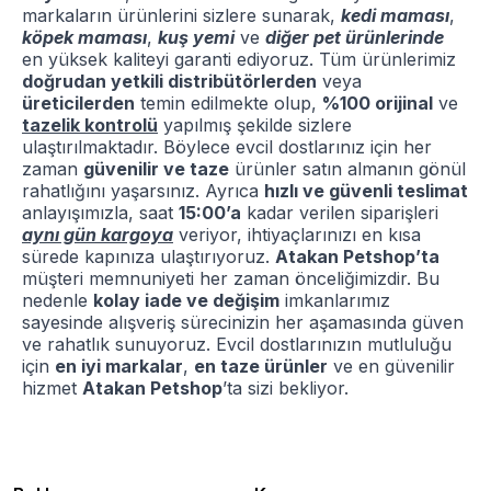
markaların ürünlerini sizlere sunarak,
kedi maması
,
köpek maması
,
kuş yemi
ve
diğer pet ürünlerinde
en yüksek kaliteyi garanti ediyoruz. Tüm ürünlerimiz
doğrudan yetkili distribütörlerden
veya
üreticilerden
temin edilmekte olup,
%100 orijinal
ve
tazelik kontrolü
yapılmış şekilde sizlere
ulaştırılmaktadır. Böylece evcil dostlarınız için her
zaman
güvenilir ve taze
ürünler satın almanın gönül
rahatlığını yaşarsınız. Ayrıca
hızlı ve güvenli teslimat
anlayışımızla, saat
15:00’a
kadar verilen siparişleri
aynı gün kargoya
veriyor, ihtiyaçlarınızı en kısa
sürede kapınıza ulaştırıyoruz.
Atakan Petshop’ta
müşteri memnuniyeti her zaman önceliğimizdir. Bu
nedenle
kolay iade ve değişim
imkanlarımız
sayesinde alışveriş sürecinizin her aşamasında güven
ve rahatlık sunuyoruz. Evcil dostlarınızın mutluluğu
için
en iyi markalar
,
en taze ürünler
ve en güvenilir
hizmet
Atakan Petshop
’ta sizi bekliyor.