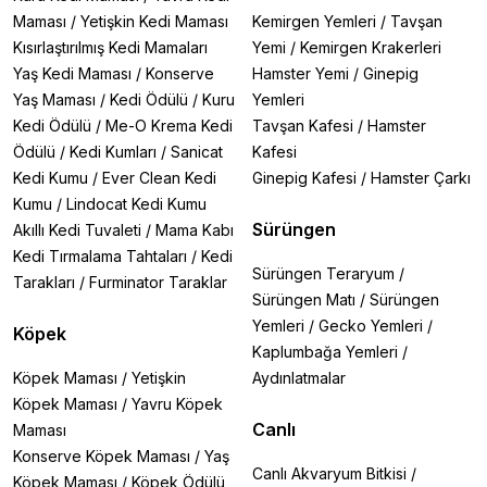
Maması
/
Yetişkin Kedi Maması
Kemirgen Yemleri
/
Tavşan
Kısırlaştırılmış Kedi Mamaları
Yemi
/
Kemirgen Krakerleri
Yaş Kedi Maması
/
Konserve
Hamster Yemi
/
Ginepig
Yaş Maması
/
Kedi Ödülü
/
Kuru
Yemleri
Kedi Ödülü
/
Me-O Krema Kedi
Tavşan Kafesi
/
Hamster
Ödülü
/
Kedi Kumları
/
Sanicat
Kafesi
Kedi Kumu
/
Ever Clean Kedi
Ginepig Kafesi
/
Hamster Çarkı
Kumu
/
Lindocat Kedi Kumu
Sürüngen
Akıllı Kedi Tuvaleti
/
Mama Kabı
Kedi Tırmalama Tahtaları
/
Kedi
Sürüngen Teraryum
/
Tarakları
/
Furminator Taraklar
Sürüngen Matı
/
Sürüngen
Yemleri
/
Gecko Yemleri
/
Köpek
Kaplumbağa Yemleri
/
Köpek Maması
/
Yetişkin
Aydınlatmalar
Köpek Maması
/
Yavru Köpek
Canlı
Maması
Konserve Köpek Maması
/
Yaş
Canlı Akvaryum Bitkisi
/
Köpek Maması
/
Köpek Ödülü