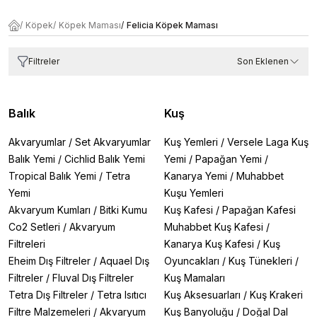
/
Köpek
/
Köpek Maması
/
Felicia Köpek Maması
Filtreler
Son Eklenen
Balık
Kuş
Akvaryumlar
/
Set Akvaryumlar
Kuş Yemleri
/
Versele Laga Kuş
Balık Yemi
/
Cichlid Balık Yemi
Yemi
/
Papağan Yemi
/
Tropical Balık Yemi
/
Tetra
Kanarya Yemi
/
Muhabbet
Yemi
Kuşu Yemleri
Akvaryum Kumları
/
Bitki Kumu
Kuş Kafesi
/
Papağan Kafesi
Co2 Setleri
/
Akvaryum
Muhabbet Kuş Kafesi
/
Filtreleri
Kanarya Kuş Kafesi
/
Kuş
Eheim Dış Filtreler
/
Aquael Dış
Oyuncakları
/
Kuş Tünekleri
/
Filtreler
/
Fluval Dış Filtreler
Kuş Mamaları
Tetra Dış Filtreler
/
Tetra Isıtıcı
Kuş Aksesuarları
/
Kuş Krakeri
Filtre Malzemeleri
/
Akvaryum
Kuş Banyoluğu
/
Doğal Dal