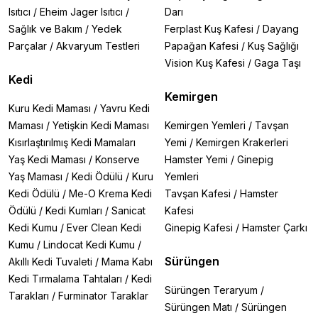
Isıtıcı
/
Eheim Jager Isıtıcı
/
Darı
Sağlık ve Bakım
/
Yedek
Ferplast Kuş Kafesi
/
Dayang
Parçalar
/
Akvaryum Testleri
Papağan Kafesi
/
Kuş Sağlığı
Vision Kuş Kafesi
/
Gaga Taşı
Kedi
Kemirgen
Kuru Kedi Maması
/
Yavru Kedi
Maması
/
Yetişkin Kedi Maması
Kemirgen Yemleri
/
Tavşan
Kısırlaştırılmış Kedi Mamaları
Yemi
/
Kemirgen Krakerleri
Yaş Kedi Maması
/
Konserve
Hamster Yemi
/
Ginepig
Yaş Maması
/
Kedi Ödülü
/
Kuru
Yemleri
Kedi Ödülü
/
Me-O Krema Kedi
Tavşan Kafesi
/
Hamster
Ödülü
/
Kedi Kumları
/
Sanicat
Kafesi
Kedi Kumu
/
Ever Clean Kedi
Ginepig Kafesi
/
Hamster Çarkı
Kumu
/
Lindocat Kedi Kumu
/
Sürüngen
Akıllı Kedi Tuvaleti
/
Mama Kabı
Kedi Tırmalama Tahtaları
/
Kedi
Sürüngen Teraryum
/
Tarakları
/
Furminator Taraklar
Sürüngen Matı
/
Sürüngen