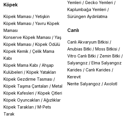
Yemleri
/
Gecko Yemleri
/
Köpek
Kaplumbağa Yemleri
/
Köpek Maması
/
Yetişkin
Sürüngen Aydınlatma
Köpek Maması
/
Yavru Köpek
Canlı
Maması
Konserve Köpek Maması
/
Yaş
Canlı Akvaryum Bitkisi
/
Köpek Maması
/
Köpek Ödülü
Anubias Bitki
/
Moss Bitkisi
/
Köpek Kemik
/
Çelik Mama
Vitro Canlı Bitki
/
Zemin Bitki
/
Kabı
Salyangoz
/
Elma Salyangoz
Köpek Mama Kabı
/
Ahşap
Karides
/
Canlı Karides
/
Kulübeleri
/
Köpek Yatakları
Kerevit
Köpek Gezdirme Tasması
/
Nerite Salyangoz
/
Axolotl
Köpek Taşıma Çantaları
/
Metal
Köpek Kafesleri
/
Köpek Çitleri
Köpek Oyuncakları
/
Ağızlıklar
Köpek Tarakları
/
M-Pets
Tarak