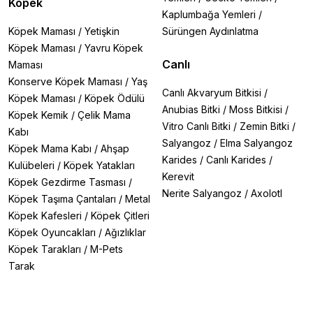
Köpek
Kaplumbağa Yemleri
/
Köpek Maması
/
Yetişkin
Sürüngen Aydınlatma
Köpek Maması
/
Yavru Köpek
Canlı
Maması
Konserve Köpek Maması
/
Yaş
Canlı Akvaryum Bitkisi
/
Köpek Maması
/
Köpek Ödülü
Anubias Bitki
/
Moss Bitkisi
/
Köpek Kemik
/
Çelik Mama
Vitro Canlı Bitki
/
Zemin Bitki
/
Kabı
Salyangoz
/
Elma Salyangoz
Köpek Mama Kabı
/
Ahşap
Karides
/
Canlı Karides
/
Kulübeleri
/
Köpek Yatakları
Kerevit
Köpek Gezdirme Tasması
/
Nerite Salyangoz
/
Axolotl
Köpek Taşıma Çantaları
/
Metal
Köpek Kafesleri
/
Köpek Çitleri
Köpek Oyuncakları
/
Ağızlıklar
Köpek Tarakları
/
M-Pets
Tarak