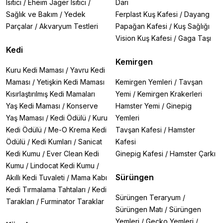
Isıtıcı
/
Eheim Jager Isıtıcı
/
Darı
Sağlık ve Bakım
/
Yedek
Ferplast Kuş Kafesi
/
Dayang
Parçalar
/
Akvaryum Testleri
Papağan Kafesi
/
Kuş Sağlığı
Vision Kuş Kafesi
/
Gaga Taşı
Kedi
Kemirgen
Kuru Kedi Maması
/
Yavru Kedi
Maması
/
Yetişkin Kedi Maması
Kemirgen Yemleri
/
Tavşan
Kısırlaştırılmış Kedi Mamaları
Yemi
/
Kemirgen Krakerleri
Yaş Kedi Maması
/
Konserve
Hamster Yemi
/
Ginepig
Yaş Maması
/
Kedi Ödülü
/
Kuru
Yemleri
Kedi Ödülü
/
Me-O Krema Kedi
Tavşan Kafesi
/
Hamster
Ödülü
/
Kedi Kumları
/
Sanicat
Kafesi
Kedi Kumu
/
Ever Clean Kedi
Ginepig Kafesi
/
Hamster Çarkı
Kumu
/
Lindocat Kedi Kumu
/
Sürüngen
Akıllı Kedi Tuvaleti
/
Mama Kabı
Kedi Tırmalama Tahtaları
/
Kedi
Sürüngen Teraryum
/
Tarakları
/
Furminator Taraklar
Sürüngen Matı
/
Sürüngen
Yemleri
/
Gecko Yemleri
/