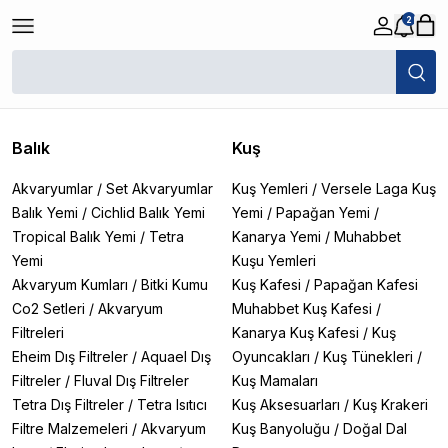
2
/
Köpek
/
Köpek Maması
/
Felicia Köpek Maması
Filtreler
Son Eklenen
Balık
Kuş
Akvaryumlar
/
Set Akvaryumlar
Kuş Yemleri
/
Versele Laga Kuş
Balık Yemi
/
Cichlid Balık Yemi
Yemi
/
Papağan Yemi
/
Tropical Balık Yemi
/
Tetra
Kanarya Yemi
/
Muhabbet
Yemi
Kuşu Yemleri
Akvaryum Kumları
/
Bitki Kumu
Kuş Kafesi
/
Papağan Kafesi
Co2 Setleri
/
Akvaryum
Muhabbet Kuş Kafesi
/
Filtreleri
Kanarya Kuş Kafesi
/
Kuş
Eheim Dış Filtreler
/
Aquael Dış
Oyuncakları
/
Kuş Tünekleri
/
Filtreler
/
Fluval Dış Filtreler
Kuş Mamaları
Tetra Dış Filtreler
/
Tetra Isıtıcı
Kuş Aksesuarları
/
Kuş Krakeri
Filtre Malzemeleri
/
Akvaryum
Kuş Banyoluğu
/
Doğal Dal