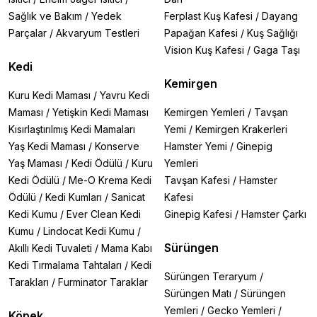
Sağlık ve Bakım
/
Yedek
Ferplast Kuş Kafesi
/
Dayang
Parçalar
/
Akvaryum Testleri
Papağan Kafesi
/
Kuş Sağlığı
Vision Kuş Kafesi
/
Gaga Taşı
Kedi
Kemirgen
Kuru Kedi Maması
/
Yavru Kedi
Maması
/
Yetişkin Kedi Maması
Kemirgen Yemleri
/
Tavşan
Kısırlaştırılmış Kedi Mamaları
Yemi
/
Kemirgen Krakerleri
Yaş Kedi Maması
/
Konserve
Hamster Yemi
/
Ginepig
Yaş Maması
/
Kedi Ödülü
/
Kuru
Yemleri
Kedi Ödülü
/
Me-O Krema Kedi
Tavşan Kafesi
/
Hamster
Ödülü
/
Kedi Kumları
/
Sanicat
Kafesi
Kedi Kumu
/
Ever Clean Kedi
Ginepig Kafesi
/
Hamster Çarkı
Kumu
/
Lindocat Kedi Kumu
/
Sürüngen
Akıllı Kedi Tuvaleti
/
Mama Kabı
Kedi Tırmalama Tahtaları
/
Kedi
Sürüngen Teraryum
/
Tarakları
/
Furminator Taraklar
Sürüngen Matı
/
Sürüngen
Yemleri
/
Gecko Yemleri
/
Köpek