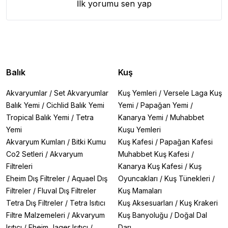
İlk yorumu sen yap
Balık
Kuş
Akvaryumlar
/
Set Akvaryumlar
Kuş Yemleri
/
Versele Laga Kuş
Balık Yemi
/
Cichlid Balık Yemi
Yemi
/
Papağan Yemi
/
Tropical Balık Yemi
/
Tetra
Kanarya Yemi
/
Muhabbet
Yemi
Kuşu Yemleri
Akvaryum Kumları
/
Bitki Kumu
Kuş Kafesi
/
Papağan Kafesi
Co2 Setleri
/
Akvaryum
Muhabbet Kuş Kafesi
/
Filtreleri
Kanarya Kuş Kafesi
/
Kuş
Eheim Dış Filtreler
/
Aquael Dış
Oyuncakları
/
Kuş Tünekleri
/
Filtreler
/
Fluval Dış Filtreler
Kuş Mamaları
Tetra Dış Filtreler
/
Tetra Isıtıcı
Kuş Aksesuarları
/
Kuş Krakeri
Filtre Malzemeleri
/
Akvaryum
Kuş Banyoluğu
/
Doğal Dal
Isıtıcı
/
Eheim Jager Isıtıcı
/
Darı