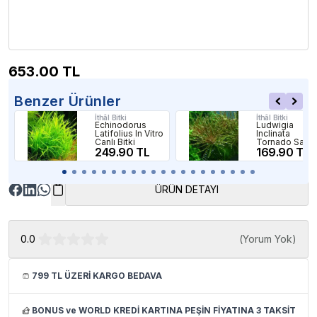
653.00
TL
Benzer Ürünler
İthâl Bitki
İthâl Bitki
Echinodorus
Ludwigia
Latifolius In Vitro
Inclinata
Canlı Bitki
Tornado Saksı
249.90 TL
Canlı Bitki
169.90 TL
ÜRÜN DETAYI
0.0
(
Yorum Yok
)
799 TL ÜZERİ KARGO BEDAVA
BONUS ve WORLD KREDİ KARTINA PEŞİN FİYATINA 3 TAKSİT