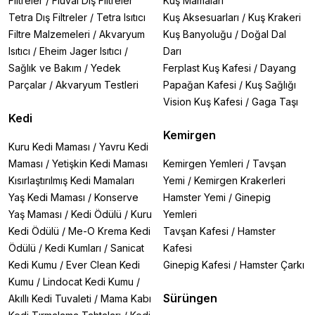
Filtreler
/
Fluval Dış Filtreler
Kuş Mamaları
Tetra Dış Filtreler
/
Tetra Isıtıcı
Kuş Aksesuarları
/
Kuş Krakeri
Filtre Malzemeleri
/
Akvaryum
Kuş Banyoluğu
/
Doğal Dal
Isıtıcı
/
Eheim Jager Isıtıcı
/
Darı
Sağlık ve Bakım
/
Yedek
Ferplast Kuş Kafesi
/
Dayang
Parçalar
/
Akvaryum Testleri
Papağan Kafesi
/
Kuş Sağlığı
Vision Kuş Kafesi
/
Gaga Taşı
Kedi
Kemirgen
Kuru Kedi Maması
/
Yavru Kedi
Maması
/
Yetişkin Kedi Maması
Kemirgen Yemleri
/
Tavşan
Kısırlaştırılmış Kedi Mamaları
Yemi
/
Kemirgen Krakerleri
Yaş Kedi Maması
/
Konserve
Hamster Yemi
/
Ginepig
Yaş Maması
/
Kedi Ödülü
/
Kuru
Yemleri
Kedi Ödülü
/
Me-O Krema Kedi
Tavşan Kafesi
/
Hamster
Ödülü
/
Kedi Kumları
/
Sanicat
Kafesi
Kedi Kumu
/
Ever Clean Kedi
Ginepig Kafesi
/
Hamster Çarkı
Kumu
/
Lindocat Kedi Kumu
/
Sürüngen
Akıllı Kedi Tuvaleti
/
Mama Kabı