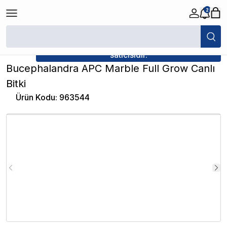
2
/
Canlı Bitkiler
/
Bucephalandra APC Marble Full Grow Canlı Bitki
★ Atakan Petshop,
İthâl Bitki yetkili
satıcısıdır.
Bucephalandra APC Marble Full Grow Canlı
Bitki
Ürün Kodu
:
963544