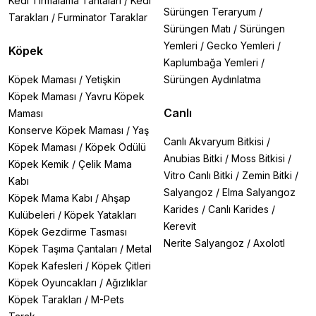
Kedi Tırmalama Tahtaları
/
Kedi
Sürüngen Teraryum
/
Tarakları
/
Furminator Taraklar
Sürüngen Matı
/
Sürüngen
Yemleri
/
Gecko Yemleri
/
Köpek
Kaplumbağa Yemleri
/
Köpek Maması
/
Yetişkin
Sürüngen Aydınlatma
Köpek Maması
/
Yavru Köpek
Canlı
Maması
Konserve Köpek Maması
/
Yaş
Canlı Akvaryum Bitkisi
/
Köpek Maması
/
Köpek Ödülü
Anubias Bitki
/
Moss Bitkisi
/
Köpek Kemik
/
Çelik Mama
Vitro Canlı Bitki
/
Zemin Bitki
/
Kabı
Salyangoz
/
Elma Salyangoz
Köpek Mama Kabı
/
Ahşap
Karides
/
Canlı Karides
/
Kulübeleri
/
Köpek Yatakları
Kerevit
Köpek Gezdirme Tasması
Nerite Salyangoz
/
Axolotl
Köpek Taşıma Çantaları
/
Metal
Köpek Kafesleri
/
Köpek Çitleri
Köpek Oyuncakları
/
Ağızlıklar
Köpek Tarakları
/
M-Pets