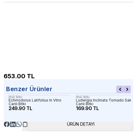
653.00
TL
Benzer Ürünler
İthâl Bitki
İthâl Bitki
Echinodorus Latifolius In Vitro
Ludwigia Inclinata Tornado Saksı
Canlı Bitki
Canlı Bitki
249.90 TL
169.90 TL
ÜRÜN DETAYI