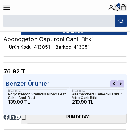
2
/
Canlı Bitkiler
/
Aponogeton Capuroni Canlı Bitki
★ Atakan Petshop,
İthâl Bitki yetkili
satıcısıdır.
Aponogeton Capuroni Canlı Bitki
Ürün Kodu
:
413051
Barkod
:
413051
76.92
TL
Benzer Ürünler
İthâl Bitki
İthâl Bitki
Pogostemon Stellatus Broad Leaf
Alternanthera Reineckii Mini In
Saksı Canlı Bitki
Vitro Canlı Bitki
139.00 TL
219.90 TL
ÜRÜN DETAYI