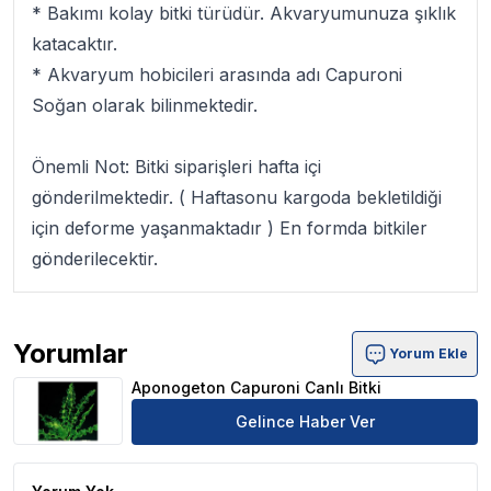
* Bakımı kolay bitki türüdür. Akvaryumunuza şıklık
katacaktır.
* Akvaryum hobicileri arasında adı
Capuroni
Soğan
olarak bilinmektedir.
Önemli Not:
Bitki siparişleri hafta içi
gönderilmektedir. ( Haftasonu kargoda bekletildiği
için deforme yaşanmaktadır ) En formda bitkiler
gönderilecektir.
Yorumlar
Yorum Ekle
Aponogeton Capuroni Canlı Bitki Ürün Yorumları
Aponogeton Capuroni Canlı Bitki
Gelince Haber Ver