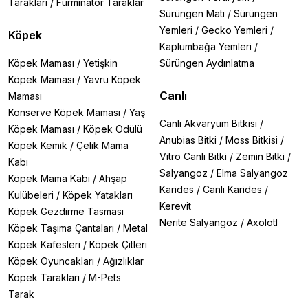
Tarakları
/
Furminator Taraklar
Sürüngen Matı
/
Sürüngen
Yemleri
/
Gecko Yemleri
/
Köpek
Kaplumbağa Yemleri
/
Köpek Maması
/
Yetişkin
Sürüngen Aydınlatma
Köpek Maması
/
Yavru Köpek
Canlı
Maması
Konserve Köpek Maması
/
Yaş
Canlı Akvaryum Bitkisi
/
Köpek Maması
/
Köpek Ödülü
Anubias Bitki
/
Moss Bitkisi
/
Köpek Kemik
/
Çelik Mama
Vitro Canlı Bitki
/
Zemin Bitki
/
Kabı
Salyangoz
/
Elma Salyangoz
Köpek Mama Kabı
/
Ahşap
Karides
/
Canlı Karides
/
Kulübeleri
/
Köpek Yatakları
Kerevit
Köpek Gezdirme Tasması
Nerite Salyangoz
/
Axolotl
Köpek Taşıma Çantaları
/
Metal
Köpek Kafesleri
/
Köpek Çitleri
Köpek Oyuncakları
/
Ağızlıklar
Köpek Tarakları
/
M-Pets
Tarak