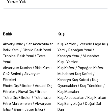
Yorum Yok
Balık
Kuş
Akvaryumlar
/
Set Akvaryumlar
Kuş Yemleri
/
Versele Laga Kuş
Balık Yemi
/
Cichlid Balık Yemi
Yemi
/
Papağan Yemi
/
Tropical Balık Yemi
/
Tetra
Kanarya Yemi
/
Muhabbet
Yemi
Kuşu Yemleri
Akvaryum Kumları
/
Bitki Kumu
Kuş Kafesi
/
Papağan Kafesi
Co2 Setleri
/
Akvaryum
Muhabbet Kuş Kafesi
/
Filtreleri
Kanarya Kuş Kafesi
/
Kuş
Eheim Dış Filtreler
/
Aquael Dış
Oyuncakları
/
Kuş Tünekleri
/
Filtreler
/
Fluval Dış Filtreler
Kuş Mamaları
Tetra Dış Filtreler
/
Tetra Isıtıcı
Kuş Aksesuarları
/
Kuş Krakeri
Filtre Malzemeleri
/
Akvaryum
Kuş Banyoluğu
/
Doğal Dal
Isıtıcı
/
Eheim Jager Isıtıcı
/
Darı