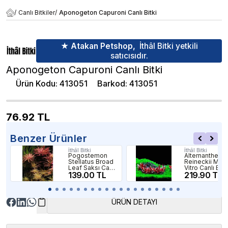
/
Canlı Bitkiler
/
Aponogeton Capuroni Canlı Bitki
★ Atakan Petshop,
İthâl Bitki yetkili
satıcısıdır.
Aponogeton Capuroni Canlı Bitki
Ürün Kodu
:
413051
Barkod
:
413051
76.92
TL
Benzer Ürünler
İthâl Bitki
İthâl Bitki
Pogostemon
Alternanthera
Stellatus Broad
Reineckii Mini 
Leaf Saksı Canlı
Vitro Canlı Bitk
Bitki
139.00 TL
219.90 TL
ÜRÜN DETAYI