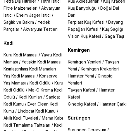
Tetra Dış Filtreler
/
Tetra Isıtıcı
Kuş Aksesuarları
/
Kuş Krakeri
Filtre Malzemeleri
/
Akvaryum
Kuş Banyoluğu
/
Doğal Dal
Isıtıcı
/
Eheim Jager Isıtıcı
/
Darı
Sağlık ve Bakım
/
Yedek
Ferplast Kuş Kafesi
/
Dayang
Parçalar
/
Akvaryum Testleri
Papağan Kafesi
/
Kuş Sağlığı
Vision Kuş Kafesi
/
Gaga Taşı
Kedi
Kemirgen
Kuru Kedi Maması
/
Yavru Kedi
Maması
/
Yetişkin Kedi Maması
Kemirgen Yemleri
/
Tavşan
Kısırlaştırılmış Kedi Mamaları
Yemi
/
Kemirgen Krakerleri
Yaş Kedi Maması
/
Konserve
Hamster Yemi
/
Ginepig
Yaş Maması
/
Kedi Ödülü
/
Kuru
Yemleri
Kedi Ödülü
/
Me-O Krema Kedi
Tavşan Kafesi
/
Hamster
Ödülü
/
Kedi Kumları
/
Sanicat
Kafesi
Kedi Kumu
/
Ever Clean Kedi
Ginepig Kafesi
/
Hamster Çarkı
Kumu
/
Lindocat Kedi Kumu
/
Sürüngen
Akıllı Kedi Tuvaleti
/
Mama Kabı
Kedi Tırmalama Tahtaları
/
Kedi
Sürüngen Teraryum
/