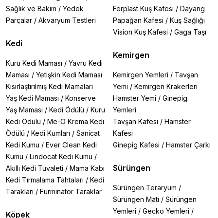
Sağlık ve Bakım
/
Yedek
Ferplast Kuş Kafesi
/
Dayang
Parçalar
/
Akvaryum Testleri
Papağan Kafesi
/
Kuş Sağlığı
Vision Kuş Kafesi
/
Gaga Taşı
Kedi
Kemirgen
Kuru Kedi Maması
/
Yavru Kedi
Maması
/
Yetişkin Kedi Maması
Kemirgen Yemleri
/
Tavşan
Kısırlaştırılmış Kedi Mamaları
Yemi
/
Kemirgen Krakerleri
Yaş Kedi Maması
/
Konserve
Hamster Yemi
/
Ginepig
Yaş Maması
/
Kedi Ödülü
/
Kuru
Yemleri
Kedi Ödülü
/
Me-O Krema Kedi
Tavşan Kafesi
/
Hamster
Ödülü
/
Kedi Kumları
/
Sanicat
Kafesi
Kedi Kumu
/
Ever Clean Kedi
Ginepig Kafesi
/
Hamster Çarkı
Kumu
/
Lindocat Kedi Kumu
/
Sürüngen
Akıllı Kedi Tuvaleti
/
Mama Kabı
Kedi Tırmalama Tahtaları
/
Kedi
Sürüngen Teraryum
/
Tarakları
/
Furminator Taraklar
Sürüngen Matı
/
Sürüngen
Yemleri
/
Gecko Yemleri
/
Köpek