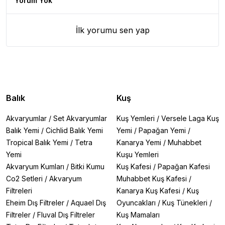
Yorum Yok
İlk yorumu sen yap
Balık
Kuş
Akvaryumlar
/
Set Akvaryumlar
Kuş Yemleri
/
Versele Laga Kuş
Balık Yemi
/
Cichlid Balık Yemi
Yemi
/
Papağan Yemi
/
Tropical Balık Yemi
/
Tetra
Kanarya Yemi
/
Muhabbet
Yemi
Kuşu Yemleri
Akvaryum Kumları
/
Bitki Kumu
Kuş Kafesi
/
Papağan Kafesi
Co2 Setleri
/
Akvaryum
Muhabbet Kuş Kafesi
/
Filtreleri
Kanarya Kuş Kafesi
/
Kuş
Eheim Dış Filtreler
/
Aquael Dış
Oyuncakları
/
Kuş Tünekleri
/
Filtreler
/
Fluval Dış Filtreler
Kuş Mamaları