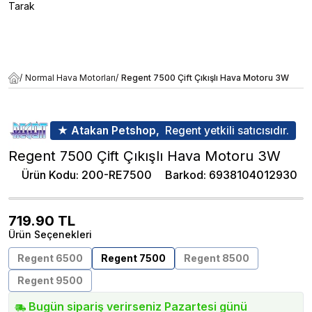
Tarak
/
Normal Hava Motorları
/
Regent 7500 Çift Çıkışlı Hava Motoru 3W
★ Atakan Petshop,
Regent yetkili satıcısıdır.
Regent 7500 Çift Çıkışlı Hava Motoru 3W
Ürün Kodu
:
200-RE7500
Barkod
:
6938104012930
719.90
TL
Ürün Seçenekleri
Regent 6500
Regent 7500
Regent 8500
Regent 9500
Bugün sipariş verirseniz Pazartesi günü