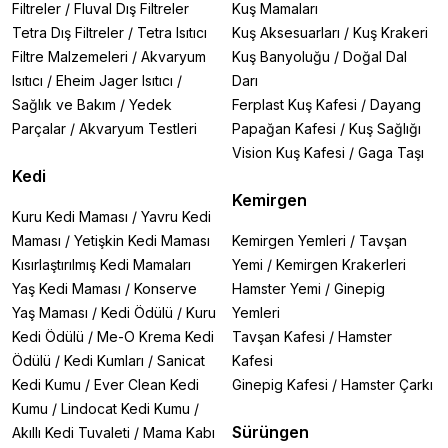
Filtreler
/
Fluval Dış Filtreler
Kuş Mamaları
Tetra Dış Filtreler
/
Tetra Isıtıcı
Kuş Aksesuarları
/
Kuş Krakeri
Filtre Malzemeleri
/
Akvaryum
Kuş Banyoluğu
/
Doğal Dal
Isıtıcı
/
Eheim Jager Isıtıcı
/
Darı
Sağlık ve Bakım
/
Yedek
Ferplast Kuş Kafesi
/
Dayang
Parçalar
/
Akvaryum Testleri
Papağan Kafesi
/
Kuş Sağlığı
Vision Kuş Kafesi
/
Gaga Taşı
Kedi
Kemirgen
Kuru Kedi Maması
/
Yavru Kedi
Maması
/
Yetişkin Kedi Maması
Kemirgen Yemleri
/
Tavşan
Kısırlaştırılmış Kedi Mamaları
Yemi
/
Kemirgen Krakerleri
Yaş Kedi Maması
/
Konserve
Hamster Yemi
/
Ginepig
Yaş Maması
/
Kedi Ödülü
/
Kuru
Yemleri
Kedi Ödülü
/
Me-O Krema Kedi
Tavşan Kafesi
/
Hamster
Ödülü
/
Kedi Kumları
/
Sanicat
Kafesi
Kedi Kumu
/
Ever Clean Kedi
Ginepig Kafesi
/
Hamster Çarkı
Kumu
/
Lindocat Kedi Kumu
/
Sürüngen
Akıllı Kedi Tuvaleti
/
Mama Kabı