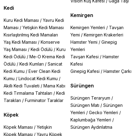
Vision Kuş Kafesi
/
Gaga Taşı
Kedi
Kemirgen
Kuru Kedi Maması
/
Yavru Kedi
Maması
/
Yetişkin Kedi Maması
Kemirgen Yemleri
/
Tavşan
Kısırlaştırılmış Kedi Mamaları
Yemi
/
Kemirgen Krakerleri
Yaş Kedi Maması
/
Konserve
Hamster Yemi
/
Ginepig
Yaş Maması
/
Kedi Ödülü
/
Kuru
Yemleri
Kedi Ödülü
/
Me-O Krema Kedi
Tavşan Kafesi
/
Hamster
Ödülü
/
Kedi Kumları
/
Sanicat
Kafesi
Kedi Kumu
/
Ever Clean Kedi
Ginepig Kafesi
/
Hamster Çarkı
Kumu
/
Lindocat Kedi Kumu
/
Sürüngen
Akıllı Kedi Tuvaleti
/
Mama Kabı
Kedi Tırmalama Tahtaları
/
Kedi
Sürüngen Teraryum
/
Tarakları
/
Furminator Taraklar
Sürüngen Matı
/
Sürüngen
Yemleri
/
Gecko Yemleri
/
Köpek
Kaplumbağa Yemleri
/
Köpek Maması
/
Yetişkin
Sürüngen Aydınlatma
Köpek Maması
/
Yavru Köpek