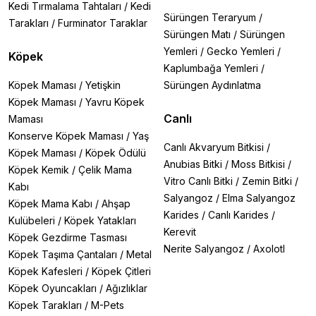
Kedi Tırmalama Tahtaları
/
Kedi
Sürüngen Teraryum
/
Tarakları
/
Furminator Taraklar
Sürüngen Matı
/
Sürüngen
Yemleri
/
Gecko Yemleri
/
Köpek
Kaplumbağa Yemleri
/
Köpek Maması
/
Yetişkin
Sürüngen Aydınlatma
Köpek Maması
/
Yavru Köpek
Canlı
Maması
Konserve Köpek Maması
/
Yaş
Canlı Akvaryum Bitkisi
/
Köpek Maması
/
Köpek Ödülü
Anubias Bitki
/
Moss Bitkisi
/
Köpek Kemik
/
Çelik Mama
Vitro Canlı Bitki
/
Zemin Bitki
/
Kabı
Salyangoz
/
Elma Salyangoz
Köpek Mama Kabı
/
Ahşap
Karides
/
Canlı Karides
/
Kulübeleri
/
Köpek Yatakları
Kerevit
Köpek Gezdirme Tasması
Nerite Salyangoz
/
Axolotl
Köpek Taşıma Çantaları
/
Metal
Köpek Kafesleri
/
Köpek Çitleri
Köpek Oyuncakları
/
Ağızlıklar
Köpek Tarakları
/
M-Pets