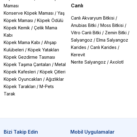
Canlı
Maması
Konserve Köpek Maması
/
Yaş
Canlı Akvaryum Bitkisi
/
Köpek Maması
/
Köpek Ödülü
Anubias Bitki
/
Moss Bitkisi
/
Köpek Kemik
/
Çelik Mama
Vitro Canlı Bitki
/
Zemin Bitki
/
Kabı
Salyangoz
/
Elma Salyangoz
Köpek Mama Kabı
/
Ahşap
Karides
/
Canlı Karides
/
Kulübeleri
/
Köpek Yatakları
Kerevit
Köpek Gezdirme Tasması
Nerite Salyangoz
/
Axolotl
Köpek Taşıma Çantaları
/
Metal
Köpek Kafesleri
/
Köpek Çitleri
Köpek Oyuncakları
/
Ağızlıklar
Köpek Tarakları
/
M-Pets
Tarak
Bizi Takip Edin
Mobil Uygulamalar