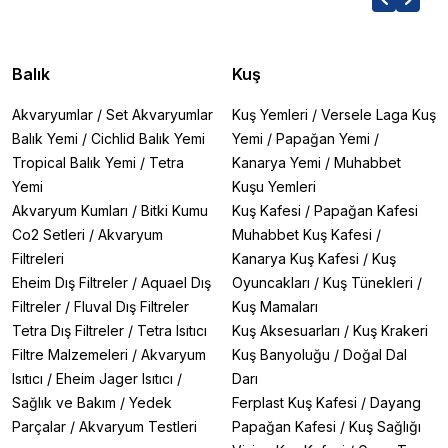
Balık
Kuş
Akvaryumlar
/
Set Akvaryumlar
Kuş Yemleri
/
Versele Laga Kuş
Balık Yemi
/
Cichlid Balık Yemi
Yemi
/
Papağan Yemi
/
Tropical Balık Yemi
/
Tetra
Kanarya Yemi
/
Muhabbet
Yemi
Kuşu Yemleri
Akvaryum Kumları
/
Bitki Kumu
Kuş Kafesi
/
Papağan Kafesi
Co2 Setleri
/
Akvaryum
Muhabbet Kuş Kafesi
/
Filtreleri
Kanarya Kuş Kafesi
/
Kuş
Eheim Dış Filtreler
/
Aquael Dış
Oyuncakları
/
Kuş Tünekleri
/
Filtreler
/
Fluval Dış Filtreler
Kuş Mamaları
Tetra Dış Filtreler
/
Tetra Isıtıcı
Kuş Aksesuarları
/
Kuş Krakeri
Filtre Malzemeleri
/
Akvaryum
Kuş Banyoluğu
/
Doğal Dal
Isıtıcı
/
Eheim Jager Isıtıcı
/
Darı
Sağlık ve Bakım
/
Yedek
Ferplast Kuş Kafesi
/
Dayang
Parçalar
/
Akvaryum Testleri
Papağan Kafesi
/
Kuş Sağlığı