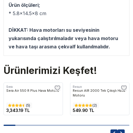
Ürün ölçüleri;
* 5.8x14.5x8 cm
DİKKAT: Hava motorları su seviyesinin
yukarısında çalıştırılmaladır veya hava motoru
ve hava taşı arasına çekvalf kullanılmalıdır.
Ürünlerimizi Keşfet!
Sera
Resun
Sera Air 550 R Plus Hava Motoru
Resun AIR 2000 Tek Çıkışlı Hava
Motoru
(
5
)
(
2
)
3,343.19 TL
549.90 TL