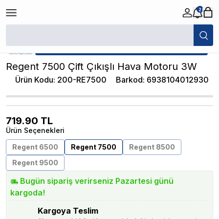
2
/
Normal Hava Motorları
/
Regent 7500 Çift Çıkışlı Hava Motoru 3W
★ Atakan Petshop,
Regent yetkili satıcısıdır.
Regent 7500 Çift Çıkışlı Hava Motoru 3W
Ürün Kodu
:
200-RE7500
Barkod
:
6938104012930
719.90
TL
Ürün Seçenekleri
Regent 6500
Regent 7500
Regent 8500
Regent 9500
Bugün sipariş verirseniz Pazartesi günü
kargoda!
Kargoya Teslim