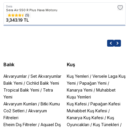
Sera
Sera Air 550 R Plus Hava Motoru
(
5
)
3,343.19 TL
Balık
Kuş
Akvaryumlar
/
Set Akvaryumlar
Kuş Yemleri
/
Versele Laga Kuş
Balık Yemi
/
Cichlid Balık Yemi
Yemi
/
Papağan Yemi
/
Tropical Balık Yemi
/
Tetra
Kanarya Yemi
/
Muhabbet
Yemi
Kuşu Yemleri
Akvaryum Kumları
/
Bitki Kumu
Kuş Kafesi
/
Papağan Kafesi
Co2 Setleri
/
Akvaryum
Muhabbet Kuş Kafesi
/
Filtreleri
Kanarya Kuş Kafesi
/
Kuş
Eheim Dış Filtreler
/
Aquael Dış
Oyuncakları
/
Kuş Tünekleri
/