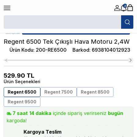
2
/
Normal Hava Motorları
/
Regent 6500 Tek Çıkışlı Hava Motoru 2,4W
★ Atakan Petshop,
Regent yetkili satıcısıdır.
Regent 6500 Tek Çıkışlı Hava Motoru 2,4W
Ürün Kodu
:
200-RE6500
Barkod
:
6938104012923
529.90
TL
Ürün Seçenekleri
Regent 6500
Regent 7500
Regent 8500
Regent 9500
7
saat
14
dakika
içinde sipariş verirseniz
bugün
kargoda!
Kargoya Teslim