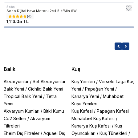
Sobo
Sobo Dijital Hava Motoru 2x4.5Lt/Min 6W
(
4
)
1,113.05 TL
Balık
Kuş
Akvaryumlar
/
Set Akvaryumlar
Kuş Yemleri
/
Versele Laga Kuş
Balık Yemi
/
Cichlid Balık Yemi
Yemi
/
Papağan Yemi
/
Tropical Balık Yemi
/
Tetra
Kanarya Yemi
/
Muhabbet
Yemi
Kuşu Yemleri
Akvaryum Kumları
/
Bitki Kumu
Kuş Kafesi
/
Papağan Kafesi
Co2 Setleri
/
Akvaryum
Muhabbet Kuş Kafesi
/
Filtreleri
Kanarya Kuş Kafesi
/
Kuş
Eheim Dış Filtreler
/
Aquael Dış
Oyuncakları
/
Kuş Tünekleri
/