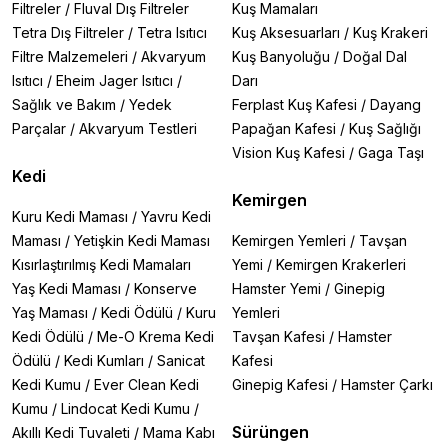
Filtreler
/
Fluval Dış Filtreler
Kuş Mamaları
Tetra Dış Filtreler
/
Tetra Isıtıcı
Kuş Aksesuarları
/
Kuş Krakeri
Filtre Malzemeleri
/
Akvaryum
Kuş Banyoluğu
/
Doğal Dal
Isıtıcı
/
Eheim Jager Isıtıcı
/
Darı
Sağlık ve Bakım
/
Yedek
Ferplast Kuş Kafesi
/
Dayang
Parçalar
/
Akvaryum Testleri
Papağan Kafesi
/
Kuş Sağlığı
Vision Kuş Kafesi
/
Gaga Taşı
Kedi
Kemirgen
Kuru Kedi Maması
/
Yavru Kedi
Maması
/
Yetişkin Kedi Maması
Kemirgen Yemleri
/
Tavşan
Kısırlaştırılmış Kedi Mamaları
Yemi
/
Kemirgen Krakerleri
Yaş Kedi Maması
/
Konserve
Hamster Yemi
/
Ginepig
Yaş Maması
/
Kedi Ödülü
/
Kuru
Yemleri
Kedi Ödülü
/
Me-O Krema Kedi
Tavşan Kafesi
/
Hamster
Ödülü
/
Kedi Kumları
/
Sanicat
Kafesi
Kedi Kumu
/
Ever Clean Kedi
Ginepig Kafesi
/
Hamster Çarkı
Kumu
/
Lindocat Kedi Kumu
/
Sürüngen
Akıllı Kedi Tuvaleti
/
Mama Kabı