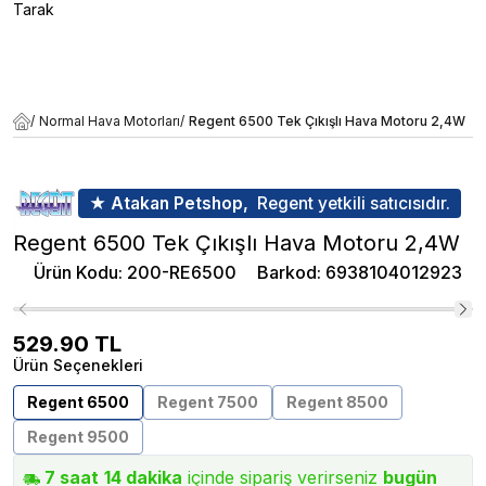
Tarak
/
Normal Hava Motorları
/
Regent 6500 Tek Çıkışlı Hava Motoru 2,4W
★ Atakan Petshop,
Regent yetkili satıcısıdır.
Regent 6500 Tek Çıkışlı Hava Motoru 2,4W
Ürün Kodu
:
200-RE6500
Barkod
:
6938104012923
529.90
TL
Ürün Seçenekleri
Regent 6500
Regent 7500
Regent 8500
Regent 9500
7
saat
14
dakika
içinde sipariş verirseniz
bugün