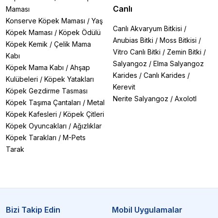
Canlı
Maması
Konserve Köpek Maması
/
Yaş
Canlı Akvaryum Bitkisi
/
Köpek Maması
/
Köpek Ödülü
Anubias Bitki
/
Moss Bitkisi
/
Köpek Kemik
/
Çelik Mama
Vitro Canlı Bitki
/
Zemin Bitki
/
Kabı
Salyangoz
/
Elma Salyangoz
Köpek Mama Kabı
/
Ahşap
Karides
/
Canlı Karides
/
Kulübeleri
/
Köpek Yatakları
Kerevit
Köpek Gezdirme Tasması
Nerite Salyangoz
/
Axolotl
Köpek Taşıma Çantaları
/
Metal
Köpek Kafesleri
/
Köpek Çitleri
Köpek Oyuncakları
/
Ağızlıklar
Köpek Tarakları
/
M-Pets
Tarak
Bizi Takip Edin
Mobil Uygulamalar