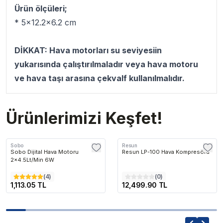
Ürün ölçüleri;
* 5x12.2x6.2 cm
DİKKAT: Hava motorları su seviyesiin
yukarısında çalıştırılmaladır veya hava motoru
ve hava taşı arasına çekvalf kullanılmalıdır.
Ürünlerimizi Keşfet!
Sobo
Resun
Sobo Dijital Hava Motoru
Resun LP-100 Hava Kompresörü
2x4.5Lt/Min 6W
(
4
)
(
0
)
1,113.05 TL
12,499.90 TL