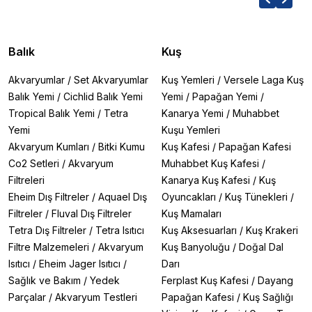
Balık
Kuş
Akvaryumlar
/
Set Akvaryumlar
Kuş Yemleri
/
Versele Laga Kuş
Balık Yemi
/
Cichlid Balık Yemi
Yemi
/
Papağan Yemi
/
Tropical Balık Yemi
/
Tetra
Kanarya Yemi
/
Muhabbet
Yemi
Kuşu Yemleri
Akvaryum Kumları
/
Bitki Kumu
Kuş Kafesi
/
Papağan Kafesi
Co2 Setleri
/
Akvaryum
Muhabbet Kuş Kafesi
/
Filtreleri
Kanarya Kuş Kafesi
/
Kuş
Eheim Dış Filtreler
/
Aquael Dış
Oyuncakları
/
Kuş Tünekleri
/
Filtreler
/
Fluval Dış Filtreler
Kuş Mamaları
Tetra Dış Filtreler
/
Tetra Isıtıcı
Kuş Aksesuarları
/
Kuş Krakeri
Filtre Malzemeleri
/
Akvaryum
Kuş Banyoluğu
/
Doğal Dal
Isıtıcı
/
Eheim Jager Isıtıcı
/
Darı
Sağlık ve Bakım
/
Yedek
Ferplast Kuş Kafesi
/
Dayang
Parçalar
/
Akvaryum Testleri
Papağan Kafesi
/
Kuş Sağlığı