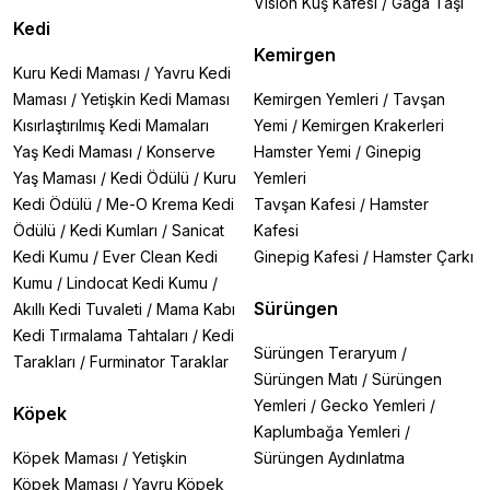
Vision Kuş Kafesi
/
Gaga Taşı
Kedi
Kemirgen
Kuru Kedi Maması
/
Yavru Kedi
Maması
/
Yetişkin Kedi Maması
Kemirgen Yemleri
/
Tavşan
Kısırlaştırılmış Kedi Mamaları
Yemi
/
Kemirgen Krakerleri
Yaş Kedi Maması
/
Konserve
Hamster Yemi
/
Ginepig
Yaş Maması
/
Kedi Ödülü
/
Kuru
Yemleri
Kedi Ödülü
/
Me-O Krema Kedi
Tavşan Kafesi
/
Hamster
Ödülü
/
Kedi Kumları
/
Sanicat
Kafesi
Kedi Kumu
/
Ever Clean Kedi
Ginepig Kafesi
/
Hamster Çarkı
Kumu
/
Lindocat Kedi Kumu
/
Sürüngen
Akıllı Kedi Tuvaleti
/
Mama Kabı
Kedi Tırmalama Tahtaları
/
Kedi
Sürüngen Teraryum
/
Tarakları
/
Furminator Taraklar
Sürüngen Matı
/
Sürüngen
Yemleri
/
Gecko Yemleri
/
Köpek
Kaplumbağa Yemleri
/
Köpek Maması
/
Yetişkin
Sürüngen Aydınlatma
Köpek Maması
/
Yavru Köpek