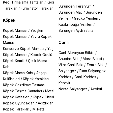
Kedi Tırmalama Tahtaları
/
Kedi
Sürüngen Teraryum
/
Tarakları
/
Furminator Taraklar
Sürüngen Matı
/
Sürüngen
Yemleri
/
Gecko Yemleri
/
Köpek
Kaplumbağa Yemleri
/
Köpek Maması
/
Yetişkin
Sürüngen Aydınlatma
Köpek Maması
/
Yavru Köpek
Canlı
Maması
Konserve Köpek Maması
/
Yaş
Canlı Akvaryum Bitkisi
/
Köpek Maması
/
Köpek Ödülü
Anubias Bitki
/
Moss Bitkisi
/
Köpek Kemik
/
Çelik Mama
Vitro Canlı Bitki
/
Zemin Bitki
/
Kabı
Salyangoz
/
Elma Salyangoz
Köpek Mama Kabı
/
Ahşap
Karides
/
Canlı Karides
/
Kulübeleri
/
Köpek Yatakları
Kerevit
Köpek Gezdirme Tasması
Nerite Salyangoz
/
Axolotl
Köpek Taşıma Çantaları
/
Metal
Köpek Kafesleri
/
Köpek Çitleri
Köpek Oyuncakları
/
Ağızlıklar
Köpek Tarakları
/
M-Pets