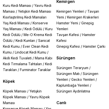
Kemirgen
Kuru Kedi Maması
/
Yavru Kedi
Maması
/
Yetişkin Kedi Maması
Kemirgen Yemleri
/
Tavşan
Kısırlaştırılmış Kedi Mamaları
Yemi
/
Kemirgen Krakerleri
Yaş Kedi Maması
/
Konserve
Hamster Yemi
/
Ginepig
Yaş Maması
/
Kedi Ödülü
/
Kuru
Yemleri
Kedi Ödülü
/
Me-O Krema Kedi
Tavşan Kafesi
/
Hamster
Ödülü
/
Kedi Kumları
/
Sanicat
Kafesi
Kedi Kumu
/
Ever Clean Kedi
Ginepig Kafesi
/
Hamster Çarkı
Kumu
/
Lindocat Kedi Kumu
/
Sürüngen
Akıllı Kedi Tuvaleti
/
Mama Kabı
Kedi Tırmalama Tahtaları
/
Kedi
Sürüngen Teraryum
/
Tarakları
/
Furminator Taraklar
Sürüngen Matı
/
Sürüngen
Yemleri
/
Gecko Yemleri
/
Köpek
Kaplumbağa Yemleri
/
Köpek Maması
/
Yetişkin
Sürüngen Aydınlatma
Köpek Maması
/
Yavru Köpek
Canlı
Maması
Konserve Köpek Maması
/
Yaş