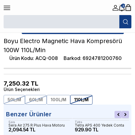
2
/
Normal Hava Motorları
/
Boyu Electro Magnetic Hava Kompresörü 100
★ Atakan Petshop,
Boyu yetkili satıcısıdır.
Boyu Electro Magnetic Hava Kompresörü
100W 110L/Min
Ürün Kodu
:
ACQ-008
Barkod
:
6924781200760
7,250.32
TL
Ürün Seçenekleri
50L/M
60L/M
100L/M
110L/M
Benzer Ürünler
Sera
Tetra
Sera Air 275 R Plus Hava Motoru
Tetra APS 400 Yedek Conta
2,094.54 TL
929.90 TL