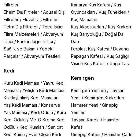
Filtreleri
Kanarya Kuş Kafesi
/
Kuş
Eheim Dış Filtreler
/
Aquael Dış
Oyuncakları
/
Kuş Tünekleri
/
Filtreler
/
Fluval Dış Filtreler
Kuş Mamaları
Tetra Dış Filtreler
/
Tetra Isıtıcı
Kuş Aksesuarları
/
Kuş Krakeri
Filtre Malzemeleri
/
Akvaryum
Kuş Banyoluğu
/
Doğal Dal
Isıtıcı
/
Eheim Jager Isıtıcı
/
Darı
Sağlık ve Bakım
/
Yedek
Ferplast Kuş Kafesi
/
Dayang
Parçalar
/
Akvaryum Testleri
Papağan Kafesi
/
Kuş Sağlığı
Vision Kuş Kafesi
/
Gaga Taşı
Kedi
Kemirgen
Kuru Kedi Maması
/
Yavru Kedi
Maması
/
Yetişkin Kedi Maması
Kemirgen Yemleri
/
Tavşan
Kısırlaştırılmış Kedi Mamaları
Yemi
/
Kemirgen Krakerleri
Yaş Kedi Maması
/
Konserve
Hamster Yemi
/
Ginepig
Yaş Maması
/
Kedi Ödülü
/
Kuru
Yemleri
Kedi Ödülü
/
Me-O Krema Kedi
Tavşan Kafesi
/
Hamster
Ödülü
/
Kedi Kumları
/
Sanicat
Kafesi
Kedi Kumu
/
Ever Clean Kedi
Ginepig Kafesi
/
Hamster Çarkı