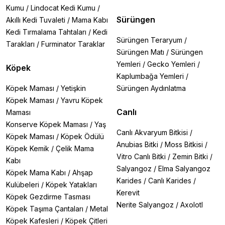
Kumu
/
Lindocat Kedi Kumu
/
Sürüngen
Akıllı Kedi Tuvaleti
/
Mama Kabı
Kedi Tırmalama Tahtaları
/
Kedi
Sürüngen Teraryum
/
Tarakları
/
Furminator Taraklar
Sürüngen Matı
/
Sürüngen
Yemleri
/
Gecko Yemleri
/
Köpek
Kaplumbağa Yemleri
/
Köpek Maması
/
Yetişkin
Sürüngen Aydınlatma
Köpek Maması
/
Yavru Köpek
Canlı
Maması
Konserve Köpek Maması
/
Yaş
Canlı Akvaryum Bitkisi
/
Köpek Maması
/
Köpek Ödülü
Anubias Bitki
/
Moss Bitkisi
/
Köpek Kemik
/
Çelik Mama
Vitro Canlı Bitki
/
Zemin Bitki
/
Kabı
Salyangoz
/
Elma Salyangoz
Köpek Mama Kabı
/
Ahşap
Karides
/
Canlı Karides
/
Kulübeleri
/
Köpek Yatakları
Kerevit
Köpek Gezdirme Tasması
Nerite Salyangoz
/
Axolotl
Köpek Taşıma Çantaları
/
Metal
Köpek Kafesleri
/
Köpek Çitleri