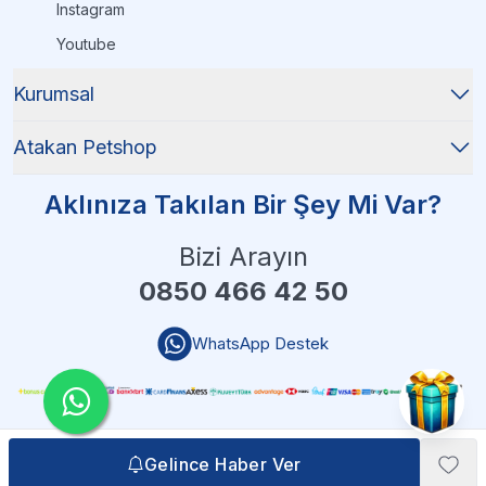
Instagram
Youtube
Kurumsal
Atakan Petshop
Aklınıza Takılan Bir Şey Mi Var?
Bizi Arayın
0850 466 42 50
WhatsApp Destek
Gelince Haber Ver
Gelince Haber Ver
Atakan Petshop - 2025 Tüm Hakları Saklıdır
| Reliefers Digital