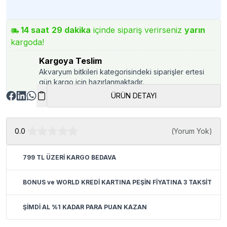
14
saat
29
dakika
içinde sipariş verirseniz
yarın
kargoda!
Kargoya Teslim
Akvaryum bitkileri kategorisindeki siparişler ertesi
gün kargo için hazırlanmaktadır.
ÜRÜN DETAYI
0.0
(
Yorum Yok
)
799 TL ÜZERİ KARGO BEDAVA
BONUS ve WORLD KREDİ KARTINA PEŞİN FİYATINA 3 TAKSİT
ŞİMDİ AL %1 KADAR PARA PUAN KAZAN