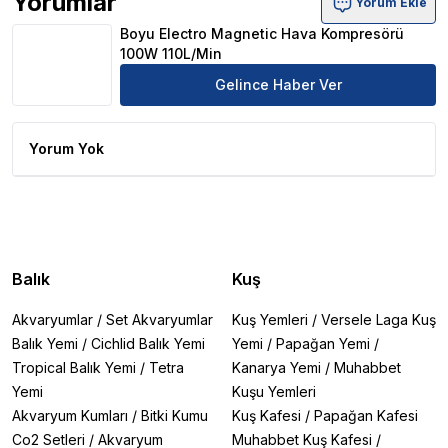
Yorumlar
Yorum Ekle
Boyu Electro Magnetic Hava Kompresörü 100W 110L/Min
Boyu Electro Magnetic Hava Kompresörü
100W 110L/Min
Gelince Haber Ver
Yorum Yok
Balık
Kuş
Akvaryumlar
/
Set Akvaryumlar
Kuş Yemleri
/
Versele Laga Kuş
Balık Yemi
/
Cichlid Balık Yemi
Yemi
/
Papağan Yemi
/
Tropical Balık Yemi
/
Tetra
Kanarya Yemi
/
Muhabbet
Yemi
Kuşu Yemleri
Akvaryum Kumları
/
Bitki Kumu
Kuş Kafesi
/
Papağan Kafesi
Co2 Setleri
/
Akvaryum
Muhabbet Kuş Kafesi
/