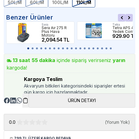
50L/M
60L/M
100L/M
110L/M
Benzer Ürünler
Sera
Tetra
Sera Air 275 R
Tetra APS 400
Plus Hava
Yedek Conta
Motoru
929.90 TL
2,094.54 TL
13
saat
55
dakika
içinde sipariş verirseniz
yarın
kargoda!
Kargoya Teslim
Akvaryum bitkileri kategorisindeki siparişler ertesi
gün kargo için hazırlanmaktadır.
ÜRÜN DETAYI
0.0
(
Yorum Yok
)
799 TL ÜZERİ KARGO BEDAVA