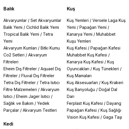
Balık
Kuş
Akvaryumlar
/
Set Akvaryumlar
Kuş Yemleri
/
Versele Laga Kuş
Balık Yemi
/
Cichlid Balık Yemi
Yemi
/
Papağan Yemi
/
Tropical Balık Yemi
/
Tetra
Kanarya Yemi
/
Muhabbet
Yemi
Kuşu Yemleri
Akvaryum Kumları
/
Bitki Kumu
Kuş Kafesi
/
Papağan Kafesi
Co2 Setleri
/
Akvaryum
Muhabbet Kuş Kafesi
/
Filtreleri
Kanarya Kuş Kafesi
/
Kuş
Eheim Dış Filtreler
/
Aquael Dış
Oyuncakları
/
Kuş Tünekleri
/
Filtreler
/
Fluval Dış Filtreler
Kuş Mamaları
Tetra Dış Filtreler
/
Tetra Isıtıcı
Kuş Aksesuarları
/
Kuş Krakeri
Filtre Malzemeleri
/
Akvaryum
Kuş Banyoluğu
/
Doğal Dal
Isıtıcı
/
Eheim Jager Isıtıcı
/
Darı
Sağlık ve Bakım
/
Yedek
Ferplast Kuş Kafesi
/
Dayang
Parçalar
/
Akvaryum Testleri
Papağan Kafesi
/
Kuş Sağlığı
Vision Kuş Kafesi
/
Gaga Taşı
Kedi