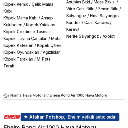
Anubias Bitki
/
Moss Bitkisi
/
Köpek Kemik
/
Çelik Mama
Vitro Canlı Bitki
/
Zemin Bitki
/
Kabı
Salyangoz
/
Elma Salyangoz
Köpek Mama Kabı
/
Ahşap
Karides
/
Canlı Karides
/
Kulübeleri
/
Köpek Yatakları
Kerevit
Köpek Gezdirme Tasması
Nerite Salyangoz
/
Axolotl
Köpek Taşıma Çantaları
/
Metal
Köpek Kafesleri
/
Köpek Çitleri
Köpek Oyuncakları
/
Ağızlıklar
Köpek Tarakları
/
M-Pets
Tarak
/
Normal Hava Motorları
/
Eheim Pond Air 1000 Hava Motoru
★ Atakan Petshop,
Eheim yetkili satıcısıdır.
Eheim Pond Air 1000 Hava Motoru