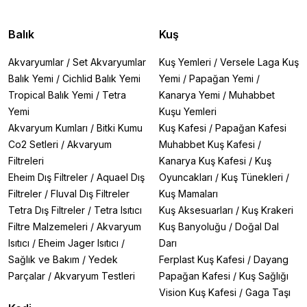
Balık
Kuş
Akvaryumlar
/
Set Akvaryumlar
Kuş Yemleri
/
Versele Laga Kuş
Balık Yemi
/
Cichlid Balık Yemi
Yemi
/
Papağan Yemi
/
Tropical Balık Yemi
/
Tetra
Kanarya Yemi
/
Muhabbet
Yemi
Kuşu Yemleri
Akvaryum Kumları
/
Bitki Kumu
Kuş Kafesi
/
Papağan Kafesi
Co2 Setleri
/
Akvaryum
Muhabbet Kuş Kafesi
/
Filtreleri
Kanarya Kuş Kafesi
/
Kuş
Eheim Dış Filtreler
/
Aquael Dış
Oyuncakları
/
Kuş Tünekleri
/
Filtreler
/
Fluval Dış Filtreler
Kuş Mamaları
Tetra Dış Filtreler
/
Tetra Isıtıcı
Kuş Aksesuarları
/
Kuş Krakeri
Filtre Malzemeleri
/
Akvaryum
Kuş Banyoluğu
/
Doğal Dal
Isıtıcı
/
Eheim Jager Isıtıcı
/
Darı
Sağlık ve Bakım
/
Yedek
Ferplast Kuş Kafesi
/
Dayang
Parçalar
/
Akvaryum Testleri
Papağan Kafesi
/
Kuş Sağlığı
Vision Kuş Kafesi
/
Gaga Taşı