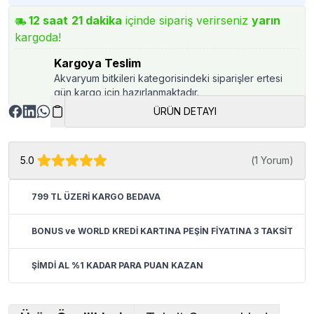
12
saat
21
dakika
içinde sipariş verirseniz
yarın
kargoda!
Kargoya Teslim
Akvaryum bitkileri kategorisindeki siparişler ertesi
gün kargo için hazırlanmaktadır.
ÜRÜN DETAYI
5.0
(
1 Yorum
)
799 TL ÜZERİ KARGO BEDAVA
BONUS ve WORLD KREDİ KARTINA PEŞİN FİYATINA 3 TAKSİT
ŞİMDİ AL %1 KADAR PARA PUAN KAZAN