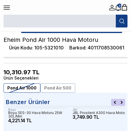
2
/
Normal Hava Motorları
/
Eheim Pond Air 1000 Hava Motoru
★ Atakan Petshop,
Eheim yetkili satıcısıdır.
Eheim Pond Air 1000 Hava Motoru
Ürün Kodu
:
105-5321010
Barkod
:
4011708530061
10,310.97
TL
Ürün Seçenekleri
Pond Air 1000
Pond Air 500
Benzer Ürünler
Boyu
Jbl
Boyu SES-30 Hava Motoru 25W
JBL Prosilent A300 Hava Motoru
30L/Min
3,749.90 TL
4,221.14 TL