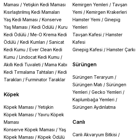
Maması
/
Yetişkin Kedi Maması
Kemirgen Yemleri
/
Tavşan
Kısırlaştırılmış Kedi Mamaları
Yemi
/
Kemirgen Krakerleri
Yaş Kedi Maması
/
Konserve
Hamster Yemi
/
Ginepig
Yaş Maması
/
Kedi Ödülü
/
Kuru
Yemleri
Kedi Ödülü
/
Me-O Krema Kedi
Tavşan Kafesi
/
Hamster
Ödülü
/
Kedi Kumları
/
Sanicat
Kafesi
Kedi Kumu
/
Ever Clean Kedi
Ginepig Kafesi
/
Hamster Çarkı
Kumu
/
Lindocat Kedi Kumu
/
Sürüngen
Akıllı Kedi Tuvaleti
/
Mama Kabı
Kedi Tırmalama Tahtaları
/
Kedi
Sürüngen Teraryum
/
Tarakları
/
Furminator Taraklar
Sürüngen Matı
/
Sürüngen
Yemleri
/
Gecko Yemleri
/
Köpek
Kaplumbağa Yemleri
/
Köpek Maması
/
Yetişkin
Sürüngen Aydınlatma
Köpek Maması
/
Yavru Köpek
Canlı
Maması
Konserve Köpek Maması
/
Yaş
Canlı Akvaryum Bitkisi
/
Köpek Maması
/
Köpek Ödülü