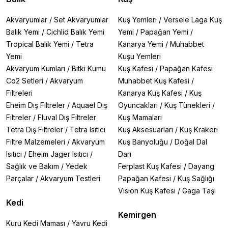
Akvaryumlar
/
Set Akvaryumlar
Kuş Yemleri
/
Versele Laga Kuş
Balık Yemi
/
Cichlid Balık Yemi
Yemi
/
Papağan Yemi
/
Tropical Balık Yemi
/
Tetra
Kanarya Yemi
/
Muhabbet
Yemi
Kuşu Yemleri
Akvaryum Kumları
/
Bitki Kumu
Kuş Kafesi
/
Papağan Kafesi
Co2 Setleri
/
Akvaryum
Muhabbet Kuş Kafesi
/
Filtreleri
Kanarya Kuş Kafesi
/
Kuş
Eheim Dış Filtreler
/
Aquael Dış
Oyuncakları
/
Kuş Tünekleri
/
Filtreler
/
Fluval Dış Filtreler
Kuş Mamaları
Tetra Dış Filtreler
/
Tetra Isıtıcı
Kuş Aksesuarları
/
Kuş Krakeri
Filtre Malzemeleri
/
Akvaryum
Kuş Banyoluğu
/
Doğal Dal
Isıtıcı
/
Eheim Jager Isıtıcı
/
Darı
Sağlık ve Bakım
/
Yedek
Ferplast Kuş Kafesi
/
Dayang
Parçalar
/
Akvaryum Testleri
Papağan Kafesi
/
Kuş Sağlığı
Vision Kuş Kafesi
/
Gaga Taşı
Kedi
Kemirgen
Kuru Kedi Maması
/
Yavru Kedi