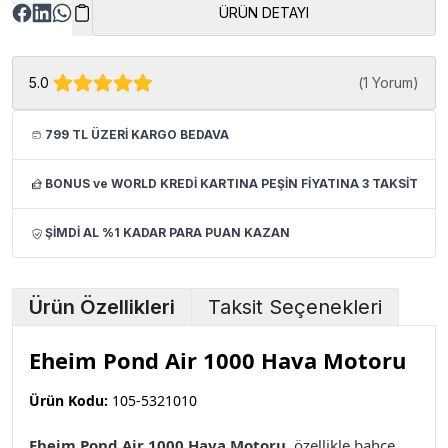
ÜRÜN DETAYI
5.0
(
1 Yorum
)
799 TL ÜZERİ KARGO BEDAVA
BONUS ve WORLD KREDİ KARTINA PEŞİN FİYATINA 3 TAKSİT
ŞİMDİ AL %1 KADAR PARA PUAN KAZAN
Ürün Özellikleri
Taksit Seçenekleri
Eheim Pond Air 1000 Hava Motoru
Ürün Kodu:
105-5321010
Eheim Pond Air 1000 Hava Motoru
, özellikle bahçe