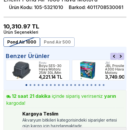
Ürün Kodu
:
105-5321010
Barkod
:
4011708530061
10,310.97
TL
Ürün Seçenekleri
Pond Air 1000
Pond Air 500
Benzer Ürünler
Boyu
Jbl
Boyu SES-30
JBL Prosilent
Hava Motoru
A300 Hava
25W 30L/Min
Motoru
4,221.14 TL
3,749.90 T
12
saat
21
dakika
içinde sipariş verirseniz
yarın
kargoda!
Kargoya Teslim
Akvaryum bitkileri kategorisindeki siparişler ertesi
gün kargo için hazırlanmaktadır.