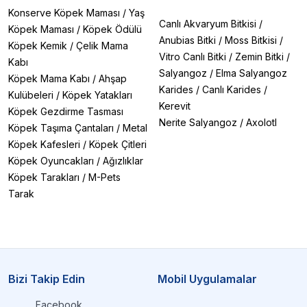
Konserve Köpek Maması
/
Yaş
Canlı Akvaryum Bitkisi
/
Köpek Maması
/
Köpek Ödülü
Anubias Bitki
/
Moss Bitkisi
/
Köpek Kemik
/
Çelik Mama
Vitro Canlı Bitki
/
Zemin Bitki
/
Kabı
Salyangoz
/
Elma Salyangoz
Köpek Mama Kabı
/
Ahşap
Karides
/
Canlı Karides
/
Kulübeleri
/
Köpek Yatakları
Kerevit
Köpek Gezdirme Tasması
Nerite Salyangoz
/
Axolotl
Köpek Taşıma Çantaları
/
Metal
Köpek Kafesleri
/
Köpek Çitleri
Köpek Oyuncakları
/
Ağızlıklar
Köpek Tarakları
/
M-Pets
Tarak
Bizi Takip Edin
Mobil Uygulamalar
Facebook