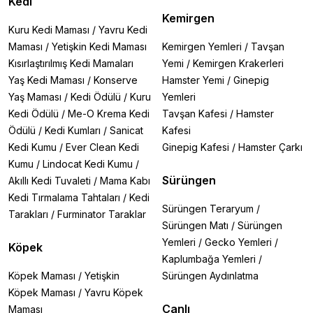
Kedi
Kemirgen
Kuru Kedi Maması
/
Yavru Kedi
Maması
/
Yetişkin Kedi Maması
Kemirgen Yemleri
/
Tavşan
Kısırlaştırılmış Kedi Mamaları
Yemi
/
Kemirgen Krakerleri
Yaş Kedi Maması
/
Konserve
Hamster Yemi
/
Ginepig
Yaş Maması
/
Kedi Ödülü
/
Kuru
Yemleri
Kedi Ödülü
/
Me-O Krema Kedi
Tavşan Kafesi
/
Hamster
Ödülü
/
Kedi Kumları
/
Sanicat
Kafesi
Kedi Kumu
/
Ever Clean Kedi
Ginepig Kafesi
/
Hamster Çarkı
Kumu
/
Lindocat Kedi Kumu
/
Sürüngen
Akıllı Kedi Tuvaleti
/
Mama Kabı
Kedi Tırmalama Tahtaları
/
Kedi
Sürüngen Teraryum
/
Tarakları
/
Furminator Taraklar
Sürüngen Matı
/
Sürüngen
Yemleri
/
Gecko Yemleri
/
Köpek
Kaplumbağa Yemleri
/
Köpek Maması
/
Yetişkin
Sürüngen Aydınlatma
Köpek Maması
/
Yavru Köpek
Canlı
Maması