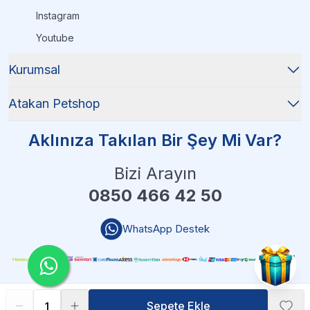
Instagram
Youtube
Kurumsal
Atakan Petshop
Aklınıza Takılan Bir Şey Mi Var?
Bizi Arayın
0850 466 42 50
WhatsApp Destek
Sepete Ekle
Sepete Ekle
Atakan Petshop - 2025 Tüm Hakları Saklıdır
| Reliefers Digital