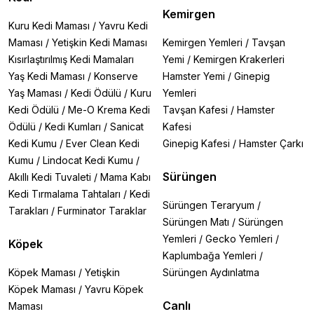
Kemirgen
Kuru Kedi Maması
/
Yavru Kedi
Maması
/
Yetişkin Kedi Maması
Kemirgen Yemleri
/
Tavşan
Kısırlaştırılmış Kedi Mamaları
Yemi
/
Kemirgen Krakerleri
Yaş Kedi Maması
/
Konserve
Hamster Yemi
/
Ginepig
Yaş Maması
/
Kedi Ödülü
/
Kuru
Yemleri
Kedi Ödülü
/
Me-O Krema Kedi
Tavşan Kafesi
/
Hamster
Ödülü
/
Kedi Kumları
/
Sanicat
Kafesi
Kedi Kumu
/
Ever Clean Kedi
Ginepig Kafesi
/
Hamster Çarkı
Kumu
/
Lindocat Kedi Kumu
/
Sürüngen
Akıllı Kedi Tuvaleti
/
Mama Kabı
Kedi Tırmalama Tahtaları
/
Kedi
Sürüngen Teraryum
/
Tarakları
/
Furminator Taraklar
Sürüngen Matı
/
Sürüngen
Yemleri
/
Gecko Yemleri
/
Köpek
Kaplumbağa Yemleri
/
Köpek Maması
/
Yetişkin
Sürüngen Aydınlatma
Köpek Maması
/
Yavru Köpek
Canlı
Maması