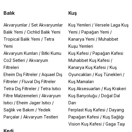
Balık
Kuş
Akvaryumlar
/
Set Akvaryumlar
Kuş Yemleri
/
Versele Laga Kuş
Balık Yemi
/
Cichlid Balık Yemi
Yemi
/
Papağan Yemi
/
Tropical Balık Yemi
/
Tetra
Kanarya Yemi
/
Muhabbet
Yemi
Kuşu Yemleri
Akvaryum Kumları
/
Bitki Kumu
Kuş Kafesi
/
Papağan Kafesi
Co2 Setleri
/
Akvaryum
Muhabbet Kuş Kafesi
/
Filtreleri
Kanarya Kuş Kafesi
/
Kuş
Eheim Dış Filtreler
/
Aquael Dış
Oyuncakları
/
Kuş Tünekleri
/
Filtreler
/
Fluval Dış Filtreler
Kuş Mamaları
Tetra Dış Filtreler
/
Tetra Isıtıcı
Kuş Aksesuarları
/
Kuş Krakeri
Filtre Malzemeleri
/
Akvaryum
Kuş Banyoluğu
/
Doğal Dal
Isıtıcı
/
Eheim Jager Isıtıcı
/
Darı
Sağlık ve Bakım
/
Yedek
Ferplast Kuş Kafesi
/
Dayang
Parçalar
/
Akvaryum Testleri
Papağan Kafesi
/
Kuş Sağlığı
Vision Kuş Kafesi
/
Gaga Taşı
Kedi