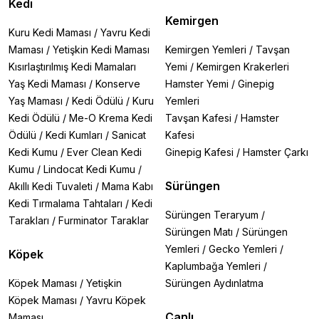
Kedi
Kemirgen
Kuru Kedi Maması
/
Yavru Kedi
Maması
/
Yetişkin Kedi Maması
Kemirgen Yemleri
/
Tavşan
Kısırlaştırılmış Kedi Mamaları
Yemi
/
Kemirgen Krakerleri
Yaş Kedi Maması
/
Konserve
Hamster Yemi
/
Ginepig
Yaş Maması
/
Kedi Ödülü
/
Kuru
Yemleri
Kedi Ödülü
/
Me-O Krema Kedi
Tavşan Kafesi
/
Hamster
Ödülü
/
Kedi Kumları
/
Sanicat
Kafesi
Kedi Kumu
/
Ever Clean Kedi
Ginepig Kafesi
/
Hamster Çarkı
Kumu
/
Lindocat Kedi Kumu
/
Sürüngen
Akıllı Kedi Tuvaleti
/
Mama Kabı
Kedi Tırmalama Tahtaları
/
Kedi
Sürüngen Teraryum
/
Tarakları
/
Furminator Taraklar
Sürüngen Matı
/
Sürüngen
Yemleri
/
Gecko Yemleri
/
Köpek
Kaplumbağa Yemleri
/
Köpek Maması
/
Yetişkin
Sürüngen Aydınlatma
Köpek Maması
/
Yavru Köpek
Canlı
Maması