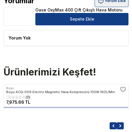
Yorumlar
Yorum Ekle
Oase OxyMax 400 Çift Çıkışlı Hava Motoru Ürün Yorumla
Oase OxyMax 400 Çift Çıkışlı Hava Motoru
Sepete Ekle
Yorum Yok
Ürünlerimizi Keşfet!
Boyu
Boyu ACQ-009 Electro Magnetic Hava Kompresörü 105W 160L/Min
(
0
)
7,975.66 TL