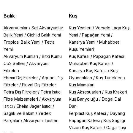
Balık
Kuş
Akvaryumlar
/
Set Akvaryumlar
Kuş Yemleri
/
Versele Laga Kuş
Balık Yemi
/
Cichlid Balık Yemi
Yemi
/
Papağan Yemi
/
Tropical Balık Yemi
/
Tetra
Kanarya Yemi
/
Muhabbet
Yemi
Kuşu Yemleri
Akvaryum Kumları
/
Bitki Kumu
Kuş Kafesi
/
Papağan Kafesi
Co2 Setleri
/
Akvaryum
Muhabbet Kuş Kafesi
/
Filtreleri
Kanarya Kuş Kafesi
/
Kuş
Eheim Dış Filtreler
/
Aquael Dış
Oyuncakları
/
Kuş Tünekleri
/
Filtreler
/
Fluval Dış Filtreler
Kuş Mamaları
Tetra Dış Filtreler
/
Tetra Isıtıcı
Kuş Aksesuarları
/
Kuş Krakeri
Filtre Malzemeleri
/
Akvaryum
Kuş Banyoluğu
/
Doğal Dal
Isıtıcı
/
Eheim Jager Isıtıcı
/
Darı
Sağlık ve Bakım
/
Yedek
Ferplast Kuş Kafesi
/
Dayang
Parçalar
/
Akvaryum Testleri
Papağan Kafesi
/
Kuş Sağlığı
Vision Kuş Kafesi
/
Gaga Taşı