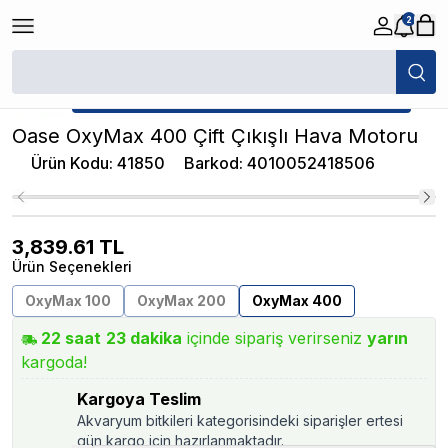
2
/
Normal Hava Motorları
/
Oase OxyMax 400 Çift Çıkışlı Hava Motoru
★ Atakan Petshop,
Oase yetkili satıcısıdır.
Oase OxyMax 400 Çift Çıkışlı Hava Motoru
Ürün Kodu
:
41850
Barkod
:
4010052418506
3,839.61
TL
Ürün Seçenekleri
OxyMax 100
OxyMax 200
OxyMax 400
22
saat
23
dakika
içinde sipariş verirseniz
yarın
kargoda!
Kargoya Teslim
Akvaryum bitkileri kategorisindeki siparişler ertesi
gün kargo için hazırlanmaktadır.