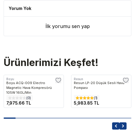
Yorum Yok
İlk yorumu sen yap
Ürünlerimizi Keşfet!
Boyu
Resun
Boyu ACQ-009 Electro
Resun LP-20 Düşük Sesli Hava
Magnetic Hava Kompresörü
Pompası
105W 160L/Min
(
0
)
(
1
)
7,975.66 TL
5,983.85 TL