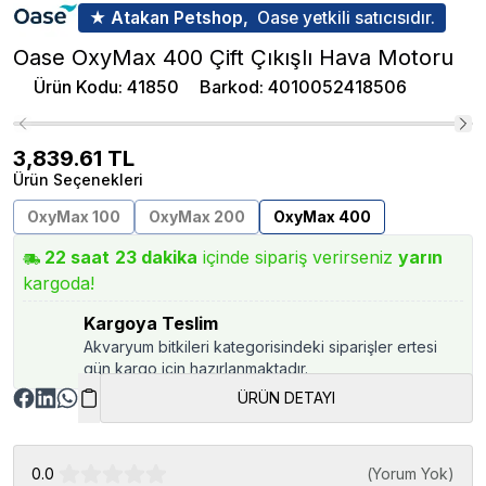
★ Atakan Petshop,
Oase yetkili satıcısıdır.
Oase OxyMax 400 Çift Çıkışlı Hava Motoru
Ürün Kodu
:
41850
Barkod
:
4010052418506
3,839.61
TL
Ürün Seçenekleri
OxyMax 100
OxyMax 200
OxyMax 400
22
saat
23
dakika
içinde sipariş verirseniz
yarın
kargoda!
Kargoya Teslim
Akvaryum bitkileri kategorisindeki siparişler ertesi
gün kargo için hazırlanmaktadır.
ÜRÜN DETAYI
0.0
(
Yorum Yok
)