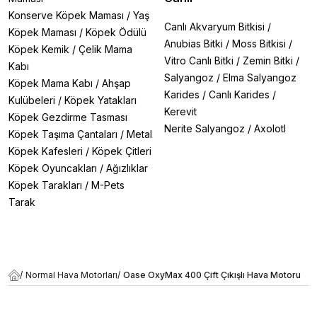
Konserve Köpek Maması
/
Yaş
Canlı Akvaryum Bitkisi
/
Köpek Maması
/
Köpek Ödülü
Anubias Bitki
/
Moss Bitkisi
/
Köpek Kemik
/
Çelik Mama
Vitro Canlı Bitki
/
Zemin Bitki
/
Kabı
Salyangoz
/
Elma Salyangoz
Köpek Mama Kabı
/
Ahşap
Karides
/
Canlı Karides
/
Kulübeleri
/
Köpek Yatakları
Kerevit
Köpek Gezdirme Tasması
Nerite Salyangoz
/
Axolotl
Köpek Taşıma Çantaları
/
Metal
Köpek Kafesleri
/
Köpek Çitleri
Köpek Oyuncakları
/
Ağızlıklar
Köpek Tarakları
/
M-Pets
Tarak
/
Normal Hava Motorları
/
Oase OxyMax 400 Çift Çıkışlı Hava Motoru