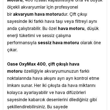
Motoru
,
400 lt/saat kapasitesiyle orta ve büyük
ölçekli akvaryumlar için profesyonel
bir
akvaryum hava motoru
dur. Çift çıkışı
sayesinde iki farklı hava taşı veya filtreyi aynı
anda çalıştırabilir. Bu özel
hava motoru
, düşük
enerji tüketimi ve sessiz çalışma
performansıyla
sessiz hava motoru
olarak öne
çıkar.
Oase OxyMax 400
,
çift çıkışlı hava
motoru
özelliğiyle akvaryumunuzun farklı
noktalarında hava akışını ayrı ayrı kontrol etme
imkanı sunar. Her iki çıkışta da hava miktarını
kolayca ayarlayabilir ve hava difüzörleri
sayesinde kabarcık desenlerini dilediğiniz gibi
şekillendirebilirsiniz. Bu sayede