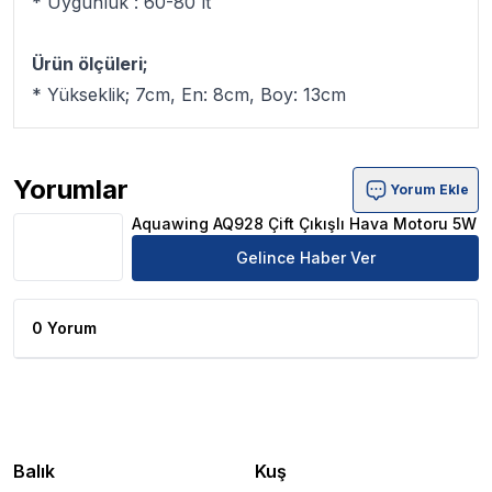
* Uygunluk : 60-80 lt
Ürün ölçüleri;
* Yükseklik; 7cm, En: 8cm, Boy: 13cm
Yorumlar
Yorum Ekle
Aquawing AQ928 Çift Çıkışlı Hava Motoru 5W Ürün Yoru
Aquawing AQ928 Çift Çıkışlı Hava Motoru 5W
Gelince Haber Ver
0 Yorum
Balık
Kuş