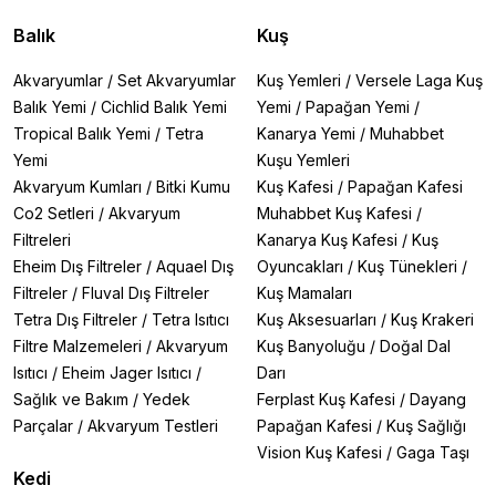
Balık
Kuş
Akvaryumlar
/
Set Akvaryumlar
Kuş Yemleri
/
Versele Laga Kuş
Balık Yemi
/
Cichlid Balık Yemi
Yemi
/
Papağan Yemi
/
Tropical Balık Yemi
/
Tetra
Kanarya Yemi
/
Muhabbet
Yemi
Kuşu Yemleri
Akvaryum Kumları
/
Bitki Kumu
Kuş Kafesi
/
Papağan Kafesi
Co2 Setleri
/
Akvaryum
Muhabbet Kuş Kafesi
/
Filtreleri
Kanarya Kuş Kafesi
/
Kuş
Eheim Dış Filtreler
/
Aquael Dış
Oyuncakları
/
Kuş Tünekleri
/
Filtreler
/
Fluval Dış Filtreler
Kuş Mamaları
Tetra Dış Filtreler
/
Tetra Isıtıcı
Kuş Aksesuarları
/
Kuş Krakeri
Filtre Malzemeleri
/
Akvaryum
Kuş Banyoluğu
/
Doğal Dal
Isıtıcı
/
Eheim Jager Isıtıcı
/
Darı
Sağlık ve Bakım
/
Yedek
Ferplast Kuş Kafesi
/
Dayang
Parçalar
/
Akvaryum Testleri
Papağan Kafesi
/
Kuş Sağlığı
Vision Kuş Kafesi
/
Gaga Taşı
Kedi