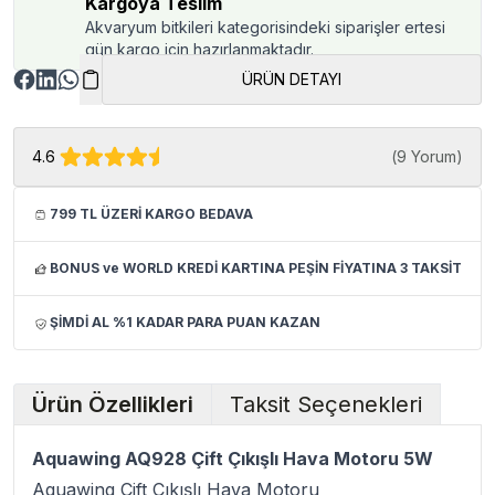
Kargoya Teslim
Akvaryum bitkileri kategorisindeki siparişler ertesi
gün kargo için hazırlanmaktadır.
ÜRÜN DETAYI
4.6
(
9 Yorum
)
799 TL ÜZERİ KARGO BEDAVA
BONUS ve WORLD KREDİ KARTINA PEŞİN FİYATINA 3 TAKSİT
ŞİMDİ AL %1 KADAR PARA PUAN KAZAN
Ürün Özellikleri
Taksit Seçenekleri
Aquawing AQ928 Çift Çıkışlı Hava Motoru 5W
Aquawing Çift Çıkışlı Hava Motoru