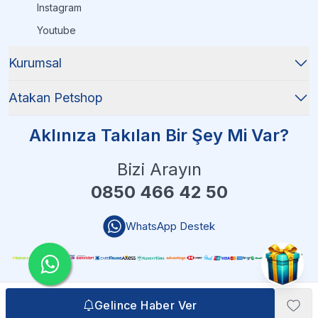
Instagram
Youtube
Kurumsal
Atakan Petshop
Aklınıza Takılan Bir Şey Mi Var?
Bizi Arayın
0850 466 42 50
WhatsApp Destek
Gelince Haber Ver
Gelince Haber Ver
Atakan Petshop - 2025 Tüm Hakları Saklıdır
| Reliefers Digital