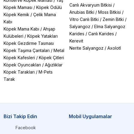
Konserve Köpek Maması
/
Yaş
Canlı Akvaryum Bitkisi
/
Köpek Maması
/
Köpek Ödülü
Anubias Bitki
/
Moss Bitkisi
/
Köpek Kemik
/
Çelik Mama
Vitro Canlı Bitki
/
Zemin Bitki
/
Kabı
Salyangoz
/
Elma Salyangoz
Köpek Mama Kabı
/
Ahşap
Karides
/
Canlı Karides
/
Kulübeleri
/
Köpek Yatakları
Kerevit
Köpek Gezdirme Tasması
Nerite Salyangoz
/
Axolotl
Köpek Taşıma Çantaları
/
Metal
Köpek Kafesleri
/
Köpek Çitleri
Köpek Oyuncakları
/
Ağızlıklar
Köpek Tarakları
/
M-Pets
Tarak
Bizi Takip Edin
Mobil Uygulamalar
Facebook