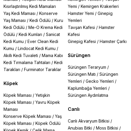
Kısırlaştırılmış Kedi Mamaları
Yemi
/
Kemirgen Krakerleri
Yaş Kedi Maması
/
Konserve
Hamster Yemi
/
Ginepig
Yaş Maması
/
Kedi Ödülü
/
Kuru
Yemleri
Kedi Ödülü
/
Me-O Krema Kedi
Tavşan Kafesi
/
Hamster
Ödülü
/
Kedi Kumları
/
Sanicat
Kafesi
Kedi Kumu
/
Ever Clean Kedi
Ginepig Kafesi
/
Hamster Çarkı
Kumu
/
Lindocat Kedi Kumu
/
Sürüngen
Akıllı Kedi Tuvaleti
/
Mama Kabı
Kedi Tırmalama Tahtaları
/
Kedi
Sürüngen Teraryum
/
Tarakları
/
Furminator Taraklar
Sürüngen Matı
/
Sürüngen
Yemleri
/
Gecko Yemleri
/
Köpek
Kaplumbağa Yemleri
/
Köpek Maması
/
Yetişkin
Sürüngen Aydınlatma
Köpek Maması
/
Yavru Köpek
Canlı
Maması
Konserve Köpek Maması
/
Yaş
Canlı Akvaryum Bitkisi
/
Köpek Maması
/
Köpek Ödülü
Anubias Bitki
/
Moss Bitkisi
/
Köpek Kemik
/
Çelik Mama