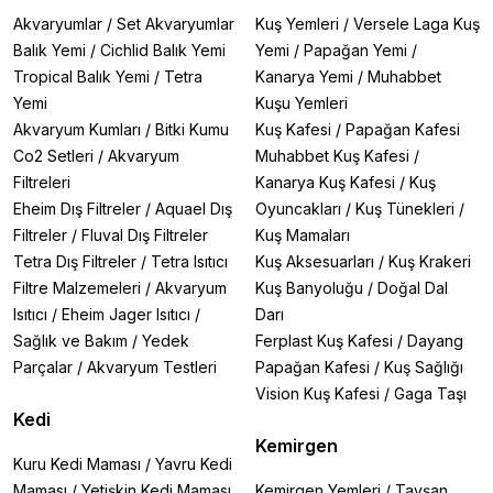
Akvaryumlar
/
Set Akvaryumlar
Kuş Yemleri
/
Versele Laga Kuş
Balık Yemi
/
Cichlid Balık Yemi
Yemi
/
Papağan Yemi
/
Tropical Balık Yemi
/
Tetra
Kanarya Yemi
/
Muhabbet
Yemi
Kuşu Yemleri
Akvaryum Kumları
/
Bitki Kumu
Kuş Kafesi
/
Papağan Kafesi
Co2 Setleri
/
Akvaryum
Muhabbet Kuş Kafesi
/
Filtreleri
Kanarya Kuş Kafesi
/
Kuş
Eheim Dış Filtreler
/
Aquael Dış
Oyuncakları
/
Kuş Tünekleri
/
Filtreler
/
Fluval Dış Filtreler
Kuş Mamaları
Tetra Dış Filtreler
/
Tetra Isıtıcı
Kuş Aksesuarları
/
Kuş Krakeri
Filtre Malzemeleri
/
Akvaryum
Kuş Banyoluğu
/
Doğal Dal
Isıtıcı
/
Eheim Jager Isıtıcı
/
Darı
Sağlık ve Bakım
/
Yedek
Ferplast Kuş Kafesi
/
Dayang
Parçalar
/
Akvaryum Testleri
Papağan Kafesi
/
Kuş Sağlığı
Vision Kuş Kafesi
/
Gaga Taşı
Kedi
Kemirgen
Kuru Kedi Maması
/
Yavru Kedi
Maması
/
Yetişkin Kedi Maması
Kemirgen Yemleri
/
Tavşan