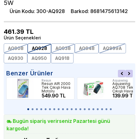
5W
Ürün Kodu
:
300-AQ928
Barkod
:
8681475613142
461.39
TL
Ürün Seçenekleri
AQ908
AQ928
AQ938
AQ948
AQ999A
AQ930
AQ950
AQ918
Benzer Ürünler
Resun
Aquawing
Resun AIR 2000
Aquawing
Tek Çıkışlı Hava
AQ708 Tek
Motoru
Çıkışlı Hava
549.90 TL
Motoru 3W
139.99 TL
Bugün sipariş verirseniz Pazartesi günü
kargoda!