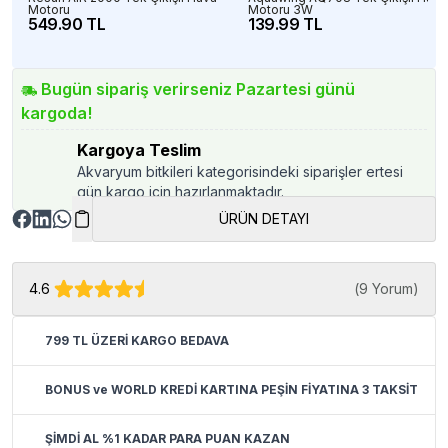
Motoru
Motoru 3W
549.90 TL
139.99 TL
Bugün sipariş verirseniz Pazartesi günü
kargoda!
Kargoya Teslim
Akvaryum bitkileri kategorisindeki siparişler ertesi
gün kargo için hazırlanmaktadır.
ÜRÜN DETAYI
4.6
(
9 Yorum
)
799 TL ÜZERİ KARGO BEDAVA
BONUS ve WORLD KREDİ KARTINA PEŞİN FİYATINA 3 TAKSİT
ŞİMDİ AL %1 KADAR PARA PUAN KAZAN