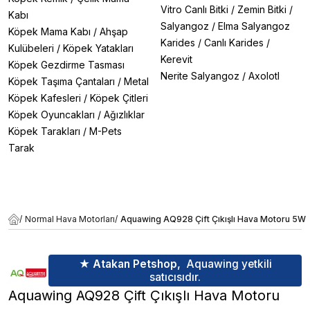
Vitro Canlı Bitki
/
Zemin Bitki
/
Kabı
Salyangoz
/
Elma Salyangoz
Köpek Mama Kabı
/
Ahşap
Karides
/
Canlı Karides
/
Kulübeleri
/
Köpek Yatakları
Kerevit
Köpek Gezdirme Tasması
Nerite Salyangoz
/
Axolotl
Köpek Taşıma Çantaları
/
Metal
Köpek Kafesleri
/
Köpek Çitleri
Köpek Oyuncakları
/
Ağızlıklar
Köpek Tarakları
/
M-Pets
Tarak
/
Normal Hava Motorları
/
Aquawing AQ928 Çift Çıkışlı Hava Motoru 5W
★ Atakan Petshop,
Aquawing yetkili
satıcısıdır.
Aquawing AQ928 Çift Çıkışlı Hava Motoru