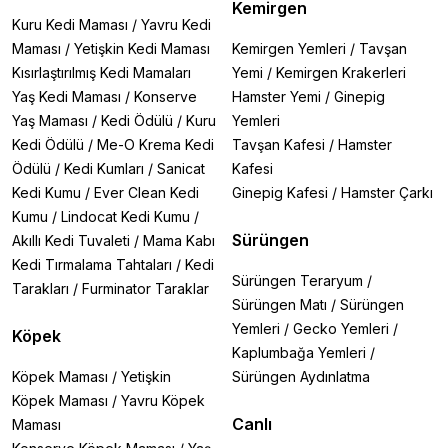
Kemirgen
Kuru Kedi Maması
/
Yavru Kedi
Maması
/
Yetişkin Kedi Maması
Kemirgen Yemleri
/
Tavşan
Kısırlaştırılmış Kedi Mamaları
Yemi
/
Kemirgen Krakerleri
Yaş Kedi Maması
/
Konserve
Hamster Yemi
/
Ginepig
Yaş Maması
/
Kedi Ödülü
/
Kuru
Yemleri
Kedi Ödülü
/
Me-O Krema Kedi
Tavşan Kafesi
/
Hamster
Ödülü
/
Kedi Kumları
/
Sanicat
Kafesi
Kedi Kumu
/
Ever Clean Kedi
Ginepig Kafesi
/
Hamster Çarkı
Kumu
/
Lindocat Kedi Kumu
/
Sürüngen
Akıllı Kedi Tuvaleti
/
Mama Kabı
Kedi Tırmalama Tahtaları
/
Kedi
Sürüngen Teraryum
/
Tarakları
/
Furminator Taraklar
Sürüngen Matı
/
Sürüngen
Yemleri
/
Gecko Yemleri
/
Köpek
Kaplumbağa Yemleri
/
Köpek Maması
/
Yetişkin
Sürüngen Aydınlatma
Köpek Maması
/
Yavru Köpek
Canlı
Maması