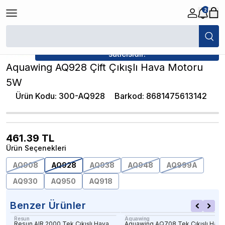
2
/
Normal Hava Motorları
/
Aquawing AQ928 Çift Çıkışlı Hava Motoru 5W
★ Atakan Petshop,
Aquawing yetkili
satıcısıdır.
Aquawing AQ928 Çift Çıkışlı Hava Motoru
5W
Ürün Kodu
:
300-AQ928
Barkod
:
8681475613142
461.39
TL
Ürün Seçenekleri
AQ908
AQ928
AQ938
AQ948
AQ999A
AQ930
AQ950
AQ918
Benzer Ürünler
Resun
Aquawing
Resun AIR 2000 Tek Çıkışlı Hava
Aquawing AQ708 Tek Çıkışlı Hava