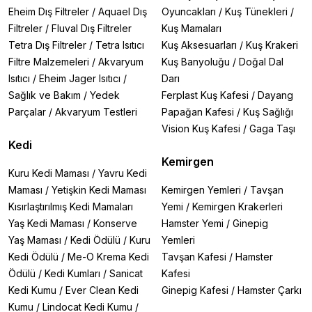
Eheim Dış Filtreler
/
Aquael Dış
Oyuncakları
/
Kuş Tünekleri
/
Filtreler
/
Fluval Dış Filtreler
Kuş Mamaları
Tetra Dış Filtreler
/
Tetra Isıtıcı
Kuş Aksesuarları
/
Kuş Krakeri
Filtre Malzemeleri
/
Akvaryum
Kuş Banyoluğu
/
Doğal Dal
Isıtıcı
/
Eheim Jager Isıtıcı
/
Darı
Sağlık ve Bakım
/
Yedek
Ferplast Kuş Kafesi
/
Dayang
Parçalar
/
Akvaryum Testleri
Papağan Kafesi
/
Kuş Sağlığı
Vision Kuş Kafesi
/
Gaga Taşı
Kedi
Kemirgen
Kuru Kedi Maması
/
Yavru Kedi
Maması
/
Yetişkin Kedi Maması
Kemirgen Yemleri
/
Tavşan
Kısırlaştırılmış Kedi Mamaları
Yemi
/
Kemirgen Krakerleri
Yaş Kedi Maması
/
Konserve
Hamster Yemi
/
Ginepig
Yaş Maması
/
Kedi Ödülü
/
Kuru
Yemleri
Kedi Ödülü
/
Me-O Krema Kedi
Tavşan Kafesi
/
Hamster
Ödülü
/
Kedi Kumları
/
Sanicat
Kafesi
Kedi Kumu
/
Ever Clean Kedi
Ginepig Kafesi
/
Hamster Çarkı
Kumu
/
Lindocat Kedi Kumu
/