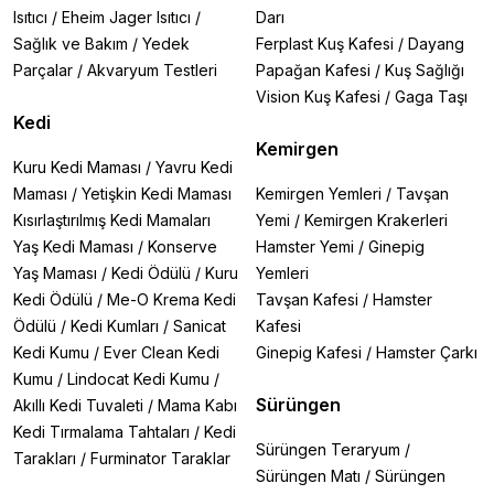
Isıtıcı
/
Eheim Jager Isıtıcı
/
Darı
Sağlık ve Bakım
/
Yedek
Ferplast Kuş Kafesi
/
Dayang
Parçalar
/
Akvaryum Testleri
Papağan Kafesi
/
Kuş Sağlığı
Vision Kuş Kafesi
/
Gaga Taşı
Kedi
Kemirgen
Kuru Kedi Maması
/
Yavru Kedi
Maması
/
Yetişkin Kedi Maması
Kemirgen Yemleri
/
Tavşan
Kısırlaştırılmış Kedi Mamaları
Yemi
/
Kemirgen Krakerleri
Yaş Kedi Maması
/
Konserve
Hamster Yemi
/
Ginepig
Yaş Maması
/
Kedi Ödülü
/
Kuru
Yemleri
Kedi Ödülü
/
Me-O Krema Kedi
Tavşan Kafesi
/
Hamster
Ödülü
/
Kedi Kumları
/
Sanicat
Kafesi
Kedi Kumu
/
Ever Clean Kedi
Ginepig Kafesi
/
Hamster Çarkı
Kumu
/
Lindocat Kedi Kumu
/
Sürüngen
Akıllı Kedi Tuvaleti
/
Mama Kabı
Kedi Tırmalama Tahtaları
/
Kedi
Sürüngen Teraryum
/
Tarakları
/
Furminator Taraklar
Sürüngen Matı
/
Sürüngen