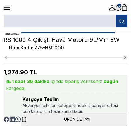
2
/
Normal Hava Motorları
/
RS 1000 4 Çıkışlı Hava Motoru 9L/Min 8W
★ Atakan Petshop,
RS yetkili satıcısıdır.
RS 1000 4 Çıkışlı Hava Motoru 9L/Min 8W
Ürün Kodu
:
775-HM1000
1,274.90
TL
1
saat
36
dakika
içinde sipariş verirseniz
bugün
kargoda!
Kargoya Teslim
Akvaryum bitkileri kategorisindeki siparişler ertesi
gün kargo için hazırlanmaktadır.
ÜRÜN DETAYI