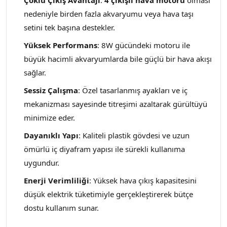
Çoklu Çıkış Avantajı
:
4 çıkışlı hava motoru
olması
nedeniyle birden fazla akvaryumu veya hava taşı
setini tek başına destekler.
Yüksek Performans
: 8W gücündeki motoru ile
büyük hacimli akvaryumlarda bile güçlü bir hava akışı
sağlar.
Sessiz Çalışma
: Özel tasarlanmış ayakları ve iç
mekanizması sayesinde titreşimi azaltarak gürültüyü
minimize eder.
Dayanıklı Yapı
: Kaliteli plastik gövdesi ve uzun
ömürlü iç diyafram yapısı ile sürekli kullanıma
uygundur.
Enerji Verimliliği
: Yüksek hava çıkış kapasitesini
düşük elektrik tüketimiyle gerçekleştirerek bütçe
dostu kullanım sunar.