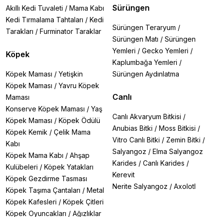
Sürüngen
Akıllı Kedi Tuvaleti
/
Mama Kabı
Kedi Tırmalama Tahtaları
/
Kedi
Sürüngen Teraryum
/
Tarakları
/
Furminator Taraklar
Sürüngen Matı
/
Sürüngen
Yemleri
/
Gecko Yemleri
/
Köpek
Kaplumbağa Yemleri
/
Köpek Maması
/
Yetişkin
Sürüngen Aydınlatma
Köpek Maması
/
Yavru Köpek
Canlı
Maması
Konserve Köpek Maması
/
Yaş
Canlı Akvaryum Bitkisi
/
Köpek Maması
/
Köpek Ödülü
Anubias Bitki
/
Moss Bitkisi
/
Köpek Kemik
/
Çelik Mama
Vitro Canlı Bitki
/
Zemin Bitki
/
Kabı
Salyangoz
/
Elma Salyangoz
Köpek Mama Kabı
/
Ahşap
Karides
/
Canlı Karides
/
Kulübeleri
/
Köpek Yatakları
Kerevit
Köpek Gezdirme Tasması
Nerite Salyangoz
/
Axolotl
Köpek Taşıma Çantaları
/
Metal
Köpek Kafesleri
/
Köpek Çitleri
Köpek Oyuncakları
/
Ağızlıklar