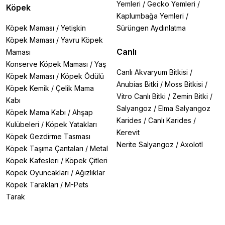
Yemleri
/
Gecko Yemleri
/
Köpek
Kaplumbağa Yemleri
/
Köpek Maması
/
Yetişkin
Sürüngen Aydınlatma
Köpek Maması
/
Yavru Köpek
Canlı
Maması
Konserve Köpek Maması
/
Yaş
Canlı Akvaryum Bitkisi
/
Köpek Maması
/
Köpek Ödülü
Anubias Bitki
/
Moss Bitkisi
/
Köpek Kemik
/
Çelik Mama
Vitro Canlı Bitki
/
Zemin Bitki
/
Kabı
Salyangoz
/
Elma Salyangoz
Köpek Mama Kabı
/
Ahşap
Karides
/
Canlı Karides
/
Kulübeleri
/
Köpek Yatakları
Kerevit
Köpek Gezdirme Tasması
Nerite Salyangoz
/
Axolotl
Köpek Taşıma Çantaları
/
Metal
Köpek Kafesleri
/
Köpek Çitleri
Köpek Oyuncakları
/
Ağızlıklar
Köpek Tarakları
/
M-Pets
Tarak