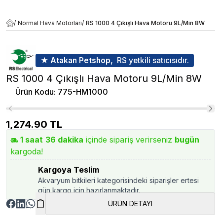
/
Normal Hava Motorları
/
RS 1000 4 Çıkışlı Hava Motoru 9L/Min 8W
★ Atakan Petshop,
RS yetkili satıcısıdır.
RS 1000 4 Çıkışlı Hava Motoru 9L/Min 8W
Ürün Kodu
:
775-HM1000
1,274.90
TL
1
saat
36
dakika
içinde sipariş verirseniz
bugün
kargoda!
Kargoya Teslim
Akvaryum bitkileri kategorisindeki siparişler ertesi
gün kargo için hazırlanmaktadır.
ÜRÜN DETAYI