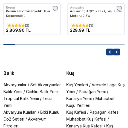
Resun
Aquawing
Resun Elektromanyetik Hava
Aquawing AQ818 Tek Çıkışlı Hava
Kompresörü
Motoru 2,5W
(
2
)
(
3
)
2,869.90 TL
229.99 TL
Balık
Kuş
Akvaryumlar
/
Set Akvaryumlar
Kuş Yemleri
/
Versele Laga Kuş
Balık Yemi
/
Cichlid Balık Yemi
Yemi
/
Papağan Yemi
/
Tropical Balık Yemi
/
Tetra
Kanarya Yemi
/
Muhabbet
Yemi
Kuşu Yemleri
Akvaryum Kumları
/
Bitki Kumu
Kuş Kafesi
/
Papağan Kafesi
Co2 Setleri
/
Akvaryum
Muhabbet Kuş Kafesi
/
Filtreleri
Kanarya Kuş Kafesi
/
Kuş