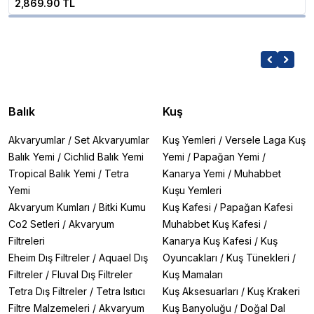
2,869.90 TL
Balık
Kuş
Akvaryumlar
/
Set Akvaryumlar
Kuş Yemleri
/
Versele Laga Kuş
Balık Yemi
/
Cichlid Balık Yemi
Yemi
/
Papağan Yemi
/
Tropical Balık Yemi
/
Tetra
Kanarya Yemi
/
Muhabbet
Yemi
Kuşu Yemleri
Akvaryum Kumları
/
Bitki Kumu
Kuş Kafesi
/
Papağan Kafesi
Co2 Setleri
/
Akvaryum
Muhabbet Kuş Kafesi
/
Filtreleri
Kanarya Kuş Kafesi
/
Kuş
Eheim Dış Filtreler
/
Aquael Dış
Oyuncakları
/
Kuş Tünekleri
/
Filtreler
/
Fluval Dış Filtreler
Kuş Mamaları
Tetra Dış Filtreler
/
Tetra Isıtıcı
Kuş Aksesuarları
/
Kuş Krakeri
Filtre Malzemeleri
/
Akvaryum
Kuş Banyoluğu
/
Doğal Dal