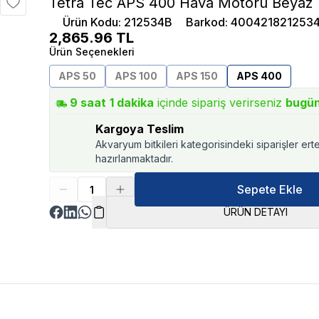
Tetra Tec APS 400 Hava Motoru Beyaz
Ürün Kodu
:
212534B
Barkod
:
400421821253
2,865.96
TL
Ürün Seçenekleri
APS 50
APS 100
APS 150
APS 400
9
saat
1
dakika
içinde sipariş verirseniz
bugü
Kargoya Teslim
Akvaryum bitkileri kategorisindeki siparişler ert
hazırlanmaktadır.
Sepete Ekle
ÜRÜN DETAYI