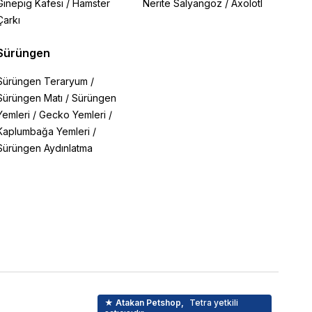
Ginepig Kafesi
/
Hamster
Nerite Salyangoz
/
Axolotl
Çarkı
Sürüngen
Sürüngen Teraryum
/
Sürüngen Matı
/
Sürüngen
Yemleri
/
Gecko Yemleri
/
Kaplumbağa Yemleri
/
Sürüngen Aydınlatma
★ Atakan Petshop,
Tetra yetkili