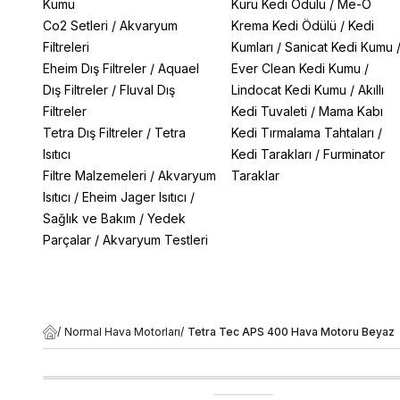
Kumu
Kuru Kedi Ödülü
/
Me-O
Co2 Setleri
/
Akvaryum
Krema Kedi Ödülü
/
Kedi
Filtreleri
Kumları
/
Sanicat Kedi Kumu
Eheim Dış Filtreler
/
Aquael
Ever Clean Kedi Kumu
/
Dış Filtreler
/
Fluval Dış
Lindocat Kedi Kumu
/
Akıllı
Filtreler
Kedi Tuvaleti
/
Mama Kabı
Tetra Dış Filtreler
/
Tetra
Kedi Tırmalama Tahtaları
/
Isıtıcı
Kedi Tarakları
/
Furminator
Filtre Malzemeleri
/
Akvaryum
Taraklar
Isıtıcı
/
Eheim Jager Isıtıcı
/
Sağlık ve Bakım
/
Yedek
Parçalar
/
Akvaryum Testleri
/
Normal Hava Motorları
/
Tetra Tec APS 400 Hava Motoru Beyaz