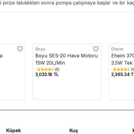
işi pirize takıldıktan sonra pompa çalışmaya başlar ve bir kaç
Boyu
Eheim
a
Boyu SES-20 Hava Motoru
Eheim 37
15W 20L/Min
3.5W Tek Ç
(
5
)
(
3,033.18 TL
2,365.34 T
Köpek
Kuş