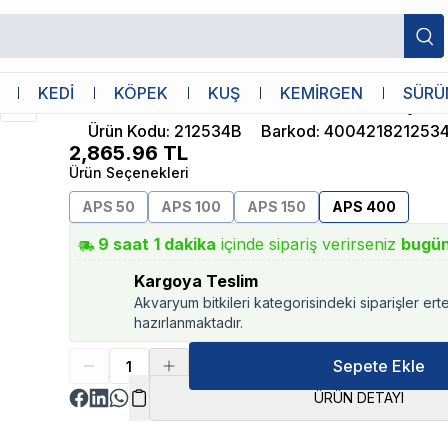
Tetra
KEDİ
KÖPEK
KUŞ
KEMİRGEN
SÜRÜ
Tetra Tec APS 400 Hava Motoru Beyaz
Ürün Kodu
:
212534B
Barkod
:
400421821253
2,865.96
TL
Ürün Seçenekleri
APS 50
APS 100
APS 150
APS 400
9
saat
1
dakika
içinde sipariş verirseniz
bugü
Kargoya Teslim
Akvaryum bitkileri kategorisindeki siparişler ert
hazırlanmaktadır.
Sepete Ekle
ÜRÜN DETAYI