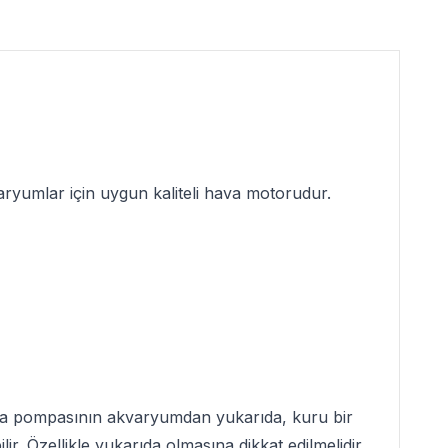
aryumlar için uygun kaliteli
hava motoru
dur.
ava pompasının akvaryumdan yukarıda, kuru bir
 Özellikle yukarıda olmasına dikkat edilmelidir.