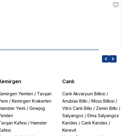
Resu
Resu
7,999
Kemirgen
Canlı
Kemirgen Yemleri
/
Tavşan
Canlı Akvaryum Bitkisi
/
Yemi
/
Kemirgen Krakerleri
Anubias Bitki
/
Moss Bitkisi
/
Hamster Yemi
/
Ginepig
Vitro Canlı Bitki
/
Zemin Bitki
/
Yemleri
Salyangoz
/
Elma Salyangoz
Tavşan Kafesi
/
Hamster
Karides
/
Canlı Karides
/
Kafesi
Kerevit