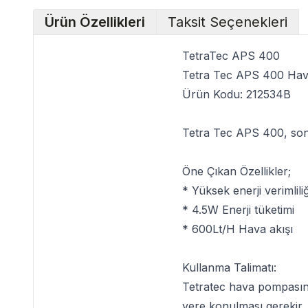
Ürün Özellikleri
Taksit Seçenekleri
TetraTec APS 400
Tetra Tec APS 400 Ha
Ürün Kodu: 212534B
Tetra Tec APS 400
, so
Öne Çıkan Özellikler;
* Yüksek enerji verimlili
* 4.5W Enerji tüketimi
* 600Lt/H Hava akışı
Kullanma Talimatı:
Tetratec
hava pompasının
yere konulması gerekir.