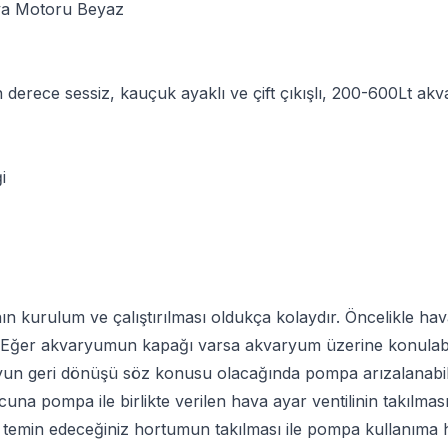
va Motoru Beyaz
n derece sessiz, kauçuk ayaklı ve çift çıkışlı, 200-600Lt akv
ği
 kurulum ve çalıştırılması oldukça kolaydır. Öncelikle h
 Eğer akvaryumun kapağı varsa akvaryum üzerine konulabilir.
n geri dönüşü söz konusu olacağında pompa arızalanabilir
na pompa ile birlikte verilen hava ayar ventilinin takılmas
emin edeceğiniz hortumun takılması ile pompa kullanıma h