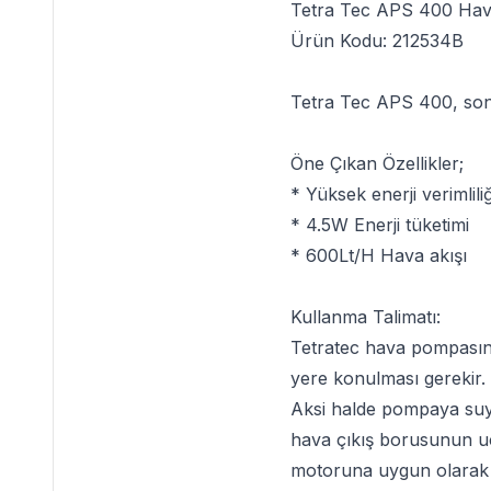
Tetra Tec APS 400 Ha
Ürün Kodu: 212534B
Tetra Tec APS 400
, so
Öne Çıkan Özellikler;
* Yüksek enerji verimlili
* 4.5W Enerji tüketimi
* 600Lt/H Hava akışı
Kullanma Talimatı:
Tetratec
hava pompasının
yere konulması gerekir.
Aksi halde pompaya suyu
hava çıkış borusunun ucu
motoruna uygun olarak t