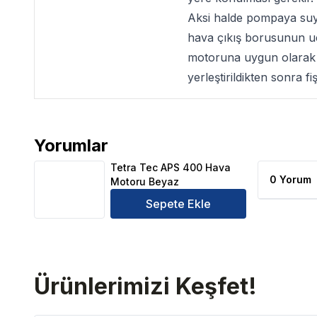
Aksi halde pompaya suyu
hava çıkış borusunun ucu
motoruna uygun olarak t
yerleştirildikten sonra f
Yorumlar
Tetra Tec APS 400 Hava Motoru Beyaz Ürün Yorum
Tetra Tec APS 400 Hava
0 Yorum
Motoru Beyaz
Sepete Ekle
Ürünlerimizi Keşfet!