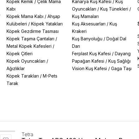
Köpek Kemik
/
Çelik Mama
Kanarya Kuş Kafesi
/
Kuş
Kabı
Oyuncakları
/
Kuş Tünekleri
/
/
Köpek Mama Kabı
/
Ahşap
Kuş Mamaları
Kulübeleri
/
Köpek Yatakları
Kuş Aksesuarları
/
Kuş
Köpek Gezdirme Tasması
Krakeri
Köpek Taşıma Çantaları
/
Kuş Banyoluğu
/
Doğal Dal
Metal Köpek Kafesleri
/
Darı
Köpek Çitleri
Ferplast Kuş Kafesi
/
Dayang
Köpek Oyuncakları
/
Papağan Kafesi
/
Kuş Sağlığı
Ağızlıklar
Vision Kuş Kafesi
/
Gaga Taşı
Köpek Tarakları
/
M-Pets
Tarak
Tetra