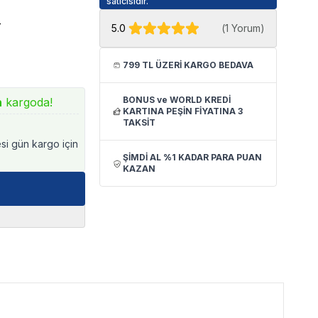
satıcısıdır.
4
5.0
(
1 Yorum
)
799 TL ÜZERİ KARGO BEDAVA
BONUS ve WORLD KREDİ
n
kargoda!
KARTINA PEŞİN FİYATINA 3
TAKSİT
esi gün kargo için
ŞİMDİ AL %1 KADAR PARA PUAN
KAZAN