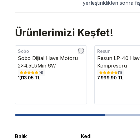
yerleştirildikten sonra f
Ürünlerimizi Keşfet!
Sobo
Resun
Sobo Dijital Hava Motoru
Resun LP-40 Hav
2x4.5Lt/Min 6W
Kompresörü
(
4
)
(
1
)
1,113.05 TL
7,999.90 TL
Balık
Kedi