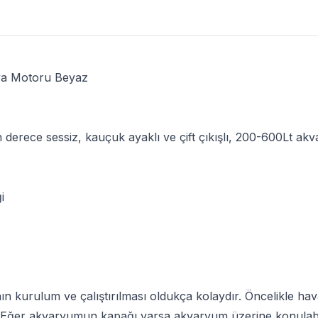
va Motoru Beyaz
n derece sessiz, kauçuk ayaklı ve çift çıkışlı, 200-600Lt akv
ği
 kurulum ve çalıştırılması oldukça kolaydır. Öncelikle h
 Eğer akvaryumun kapağı varsa akvaryum üzerine konulabilir.