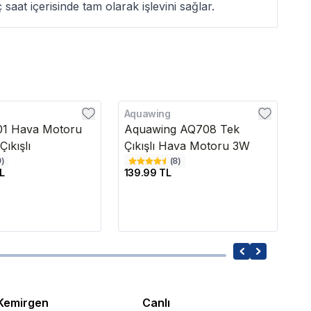
 saat içerisinde tam olarak işlevini sağlar.
Aquawing
R
01 Hava Motoru
Aquawing AQ708 Tek
R
ıkışlı
Çıkışlı Hava Motoru 3W
9
)
(
8
)
L
139.99 TL
4
Kemirgen
Canlı