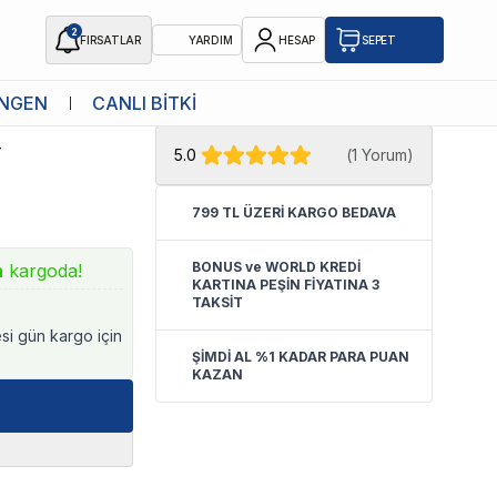
2
FIRSATLAR
YARDIM
HESAP
SEPET
★ Atakan Petshop,
Tetra yetkili
NGEN
CANLI BİTKİ
satıcısıdır.
4
5.0
(
1 Yorum
)
799 TL ÜZERİ KARGO BEDAVA
BONUS ve WORLD KREDİ
n
kargoda!
KARTINA PEŞİN FİYATINA 3
TAKSİT
esi gün kargo için
ŞİMDİ AL %1 KADAR PARA PUAN
KAZAN