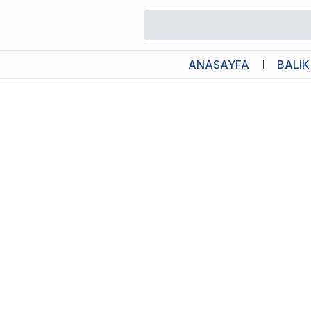
/
Normal Hava Motorları
/
Tetra Tec APS 400 Hava Motoru Beyaz
ANASAYFA
BALIK