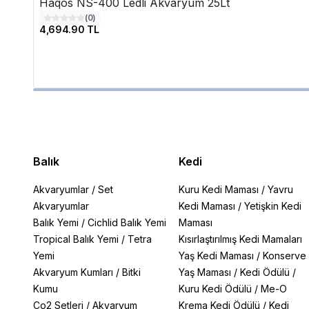
Haqos NS-400 Ledli Akvaryum 25Lt
(
0
)
4,694.90 TL
Balık
Kedi
Akvaryumlar
/
Set
Kuru Kedi Maması
/
Yavru
Akvaryumlar
Kedi Maması
/
Yetişkin Kedi
Balık Yemi
/
Cichlid Balık Yemi
Maması
Tropical Balık Yemi
/
Tetra
Kısırlaştırılmış Kedi Mamaları
Yemi
Yaş Kedi Maması
/
Konserve
Akvaryum Kumları
/
Bitki
Yaş Maması
/
Kedi Ödülü
/
Kumu
Kuru Kedi Ödülü
/
Me-O
Co2 Setleri
/
Akvaryum
Krema Kedi Ödülü
/
Kedi