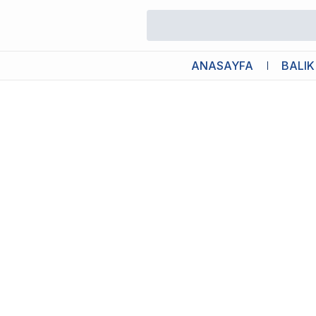
/
İthal Akvaryumlar
/
Aquael Shrimp Set Day and Night 30 Karides
ANASAYFA
BALIK