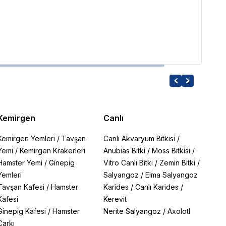
Haqo
4,46
Kemirgen
Canlı
Kemirgen Yemleri
/
Tavşan
Canlı Akvaryum Bitkisi
/
Yemi
/
Kemirgen Krakerleri
Anubias Bitki
/
Moss Bitkisi
/
Hamster Yemi
/
Ginepig
Vitro Canlı Bitki
/
Zemin Bitki
/
Yemleri
Salyangoz
/
Elma Salyangoz
Tavşan Kafesi
/
Hamster
Karides
/
Canlı Karides
/
Kafesi
Kerevit
Ginepig Kafesi
/
Hamster
Nerite Salyangoz
/
Axolotl
Çarkı