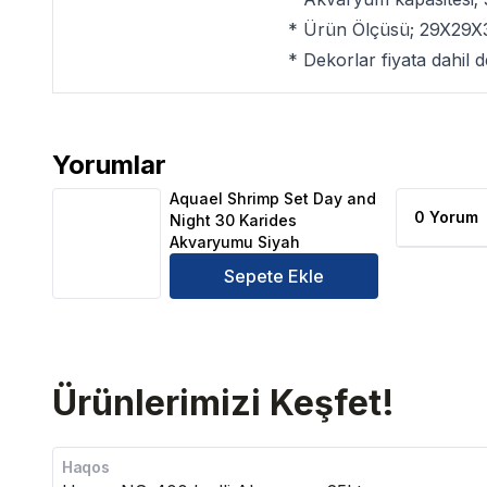
* Ürün Ölçüsü; 29X29X
* Dekorlar fiyata dahil de
Yorumlar
Aquael Shrimp Set Day and Night 30 Karides Akvar
Aquael Shrimp Set Day and
0 Yorum
Night 30 Karides
Akvaryumu Siyah
Sepete Ekle
Ürünlerimizi Keşfet!
Haqos