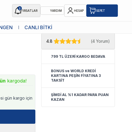
2
FIRSATLAR
YARDIM
HESAP
SEPET
★ Atakan Petshop,
Aquael yetkili
NGEN
CANLI BİTKİ
rides
satıcısıdır.
4.8
(
4 Yorum
)
799 TL ÜZERİ KARGO BEDAVA
BONUS ve WORLD KREDİ
KARTINA PEŞİN FİYATINA 3
ün
kargoda!
TAKSİT
ŞİMDİ AL %1 KADAR PARA PUAN
esi gün kargo için
KAZAN