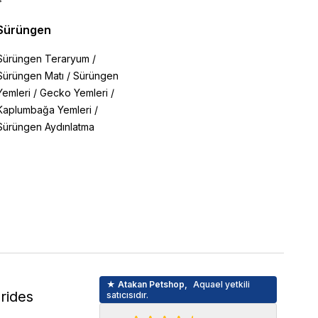
Sürüngen
Sürüngen Teraryum
/
Sürüngen Matı
/
Sürüngen
Yemleri
/
Gecko Yemleri
/
Kaplumbağa Yemleri
/
Sürüngen Aydınlatma
★ Atakan Petshop,
Aquael yetkili
rides
satıcısıdır.