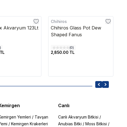
Chihiros
S
ex Akvaryum 123Lt
Chihiros Glass Pot Dew
S
Shaped Fanus
)
(
0
)
 TL
2,850.00 TL
14
Kemirgen
Canlı
Kemirgen Yemleri
/
Tavşan
Canlı Akvaryum Bitkisi
/
Yemi
/
Kemirgen Krakerleri
Anubias Bitki
/
Moss Bitkisi
/