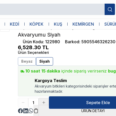
 Akvaryumu Siyah
Aquael
KEDİ
KÖPEK
KUŞ
KEMİRGEN
SÜRÜ
Aquael Shrimp Set Day and Night 30 Ka
Akvaryumu Siyah
Ürün Kodu
:
122980
Barkod
:
5905546326230
6,528.30
TL
Ürün Seçenekleri
Beyaz
Siyah
10
saat
15
dakika
içinde sipariş verirseniz
bug
Kargoya Teslim
Akvaryum bitkileri kategorisindeki siparişler ert
hazırlanmaktadır.
Sepete Ekle
ÜRÜN DETAYI