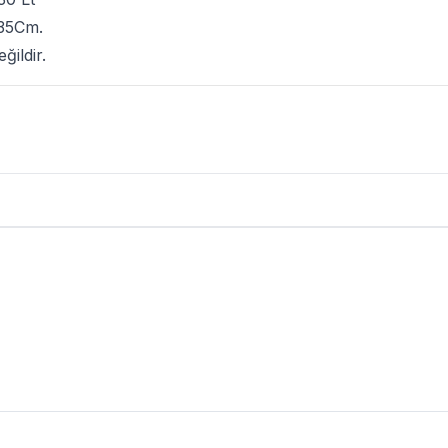
35Cm.
ğildir.
yumu Siyah Ürün Yorumları