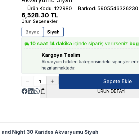
Akvaryumu Siyah
Ürün Kodu
:
122980
Barkod
:
5905546326230
6,528.30
TL
Ürün Seçenekleri
Beyaz
Siyah
10
saat
14
dakika
içinde sipariş verirseniz
bug
Kargoya Teslim
Akvaryum bitkileri kategorisindeki siparişler ert
hazırlanmaktadır.
Sepete Ekle
ÜRÜN DETAYI
 and Night 30 Karides Akvaryumu Siyah