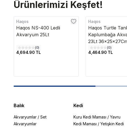
Ürünlerimizi Keşfet!
Haqos
Haqos
Haqos NS-400 Ledli
Haqos Turtle Tan
Akvaryum 25Lt
Kaplumbağa Akv
23Lt 36x25x27C
(
0
)
(
0
)
4,694.90 TL
4,464.90 TL
Balık
Kedi
Akvaryumlar
/
Set
Kuru Kedi Maması
/
Yavru
Akvaryumlar
Kedi Maması
/
Yetişkin Kedi