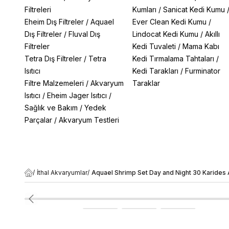
Filtreleri
Kumları
/
Sanicat Kedi Kumu
Eheim Dış Filtreler
/
Aquael
Ever Clean Kedi Kumu
/
Dış Filtreler
/
Fluval Dış
Lindocat Kedi Kumu
/
Akıllı
Filtreler
Kedi Tuvaleti
/
Mama Kabı
Tetra Dış Filtreler
/
Tetra
Kedi Tırmalama Tahtaları
/
Isıtıcı
Kedi Tarakları
/
Furminator
Filtre Malzemeleri
/
Akvaryum
Taraklar
Isıtıcı
/
Eheim Jager Isıtıcı
/
Sağlık ve Bakım
/
Yedek
Parçalar
/
Akvaryum Testleri
/
İthal Akvaryumlar
/
Aquael Shrimp Set Day and Night 30 Karides