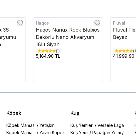
Haqos
Fluval
k 36
Haqos Nanux Rock Blubios
Fluval Fl
aryumu
Dekorlu Nano Akvaryum
Beyaz
m
18Lt Siyah
(
1
)
(
1
5,184.90 TL
41,999.90
Köpek
Kuş
Köpek Maması
/
Yetişkin
Kuş Yemleri
/
Versele Laga
Köpek Maması
/
Yavru Köpek
Kuş Yemi
/
Papağan Yemi
/