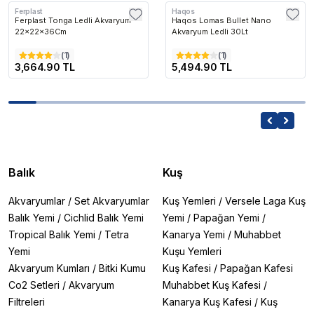
Ferplast
Haqos
Ferplast Tonga Ledli Akvaryum
Haqos Lomas Bullet Nano
22x22x36Cm
Akvaryum Ledli 30Lt
(
1
)
(
1
)
3,664.90 TL
5,494.90 TL
Balık
Kuş
Akvaryumlar
/
Set Akvaryumlar
Kuş Yemleri
/
Versele Laga Kuş
Balık Yemi
/
Cichlid Balık Yemi
Yemi
/
Papağan Yemi
/
Tropical Balık Yemi
/
Tetra
Kanarya Yemi
/
Muhabbet
Yemi
Kuşu Yemleri
Akvaryum Kumları
/
Bitki Kumu
Kuş Kafesi
/
Papağan Kafesi
Co2 Setleri
/
Akvaryum
Muhabbet Kuş Kafesi
/
Filtreleri
Kanarya Kuş Kafesi
/
Kuş