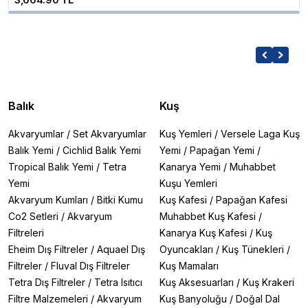
Balık
Kuş
Akvaryumlar
/
Set Akvaryumlar
Kuş Yemleri
/
Versele Laga Kuş
Balık Yemi
/
Cichlid Balık Yemi
Yemi
/
Papağan Yemi
/
Tropical Balık Yemi
/
Tetra
Kanarya Yemi
/
Muhabbet
Yemi
Kuşu Yemleri
Akvaryum Kumları
/
Bitki Kumu
Kuş Kafesi
/
Papağan Kafesi
Co2 Setleri
/
Akvaryum
Muhabbet Kuş Kafesi
/
Filtreleri
Kanarya Kuş Kafesi
/
Kuş
Eheim Dış Filtreler
/
Aquael Dış
Oyuncakları
/
Kuş Tünekleri
/
Filtreler
/
Fluval Dış Filtreler
Kuş Mamaları
Tetra Dış Filtreler
/
Tetra Isıtıcı
Kuş Aksesuarları
/
Kuş Krakeri
Filtre Malzemeleri
/
Akvaryum
Kuş Banyoluğu
/
Doğal Dal