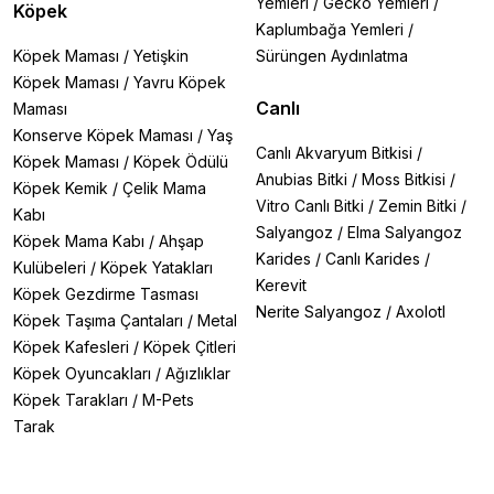
Yemleri
/
Gecko Yemleri
/
Köpek
Kaplumbağa Yemleri
/
Köpek Maması
/
Yetişkin
Sürüngen Aydınlatma
Köpek Maması
/
Yavru Köpek
Canlı
Maması
Konserve Köpek Maması
/
Yaş
Canlı Akvaryum Bitkisi
/
Köpek Maması
/
Köpek Ödülü
Anubias Bitki
/
Moss Bitkisi
/
Köpek Kemik
/
Çelik Mama
Vitro Canlı Bitki
/
Zemin Bitki
/
Kabı
Salyangoz
/
Elma Salyangoz
Köpek Mama Kabı
/
Ahşap
Karides
/
Canlı Karides
/
Kulübeleri
/
Köpek Yatakları
Kerevit
Köpek Gezdirme Tasması
Nerite Salyangoz
/
Axolotl
Köpek Taşıma Çantaları
/
Metal
Köpek Kafesleri
/
Köpek Çitleri
Köpek Oyuncakları
/
Ağızlıklar
Köpek Tarakları
/
M-Pets
Tarak