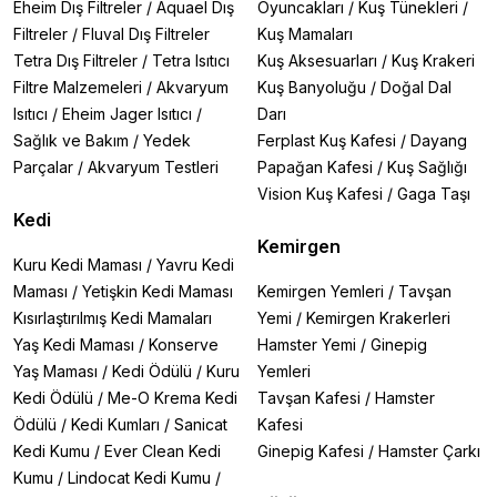
Eheim Dış Filtreler
/
Aquael Dış
Oyuncakları
/
Kuş Tünekleri
/
Filtreler
/
Fluval Dış Filtreler
Kuş Mamaları
Tetra Dış Filtreler
/
Tetra Isıtıcı
Kuş Aksesuarları
/
Kuş Krakeri
Filtre Malzemeleri
/
Akvaryum
Kuş Banyoluğu
/
Doğal Dal
Isıtıcı
/
Eheim Jager Isıtıcı
/
Darı
Sağlık ve Bakım
/
Yedek
Ferplast Kuş Kafesi
/
Dayang
Parçalar
/
Akvaryum Testleri
Papağan Kafesi
/
Kuş Sağlığı
Vision Kuş Kafesi
/
Gaga Taşı
Kedi
Kemirgen
Kuru Kedi Maması
/
Yavru Kedi
Maması
/
Yetişkin Kedi Maması
Kemirgen Yemleri
/
Tavşan
Kısırlaştırılmış Kedi Mamaları
Yemi
/
Kemirgen Krakerleri
Yaş Kedi Maması
/
Konserve
Hamster Yemi
/
Ginepig
Yaş Maması
/
Kedi Ödülü
/
Kuru
Yemleri
Kedi Ödülü
/
Me-O Krema Kedi
Tavşan Kafesi
/
Hamster
Ödülü
/
Kedi Kumları
/
Sanicat
Kafesi
Kedi Kumu
/
Ever Clean Kedi
Ginepig Kafesi
/
Hamster Çarkı
Kumu
/
Lindocat Kedi Kumu
/