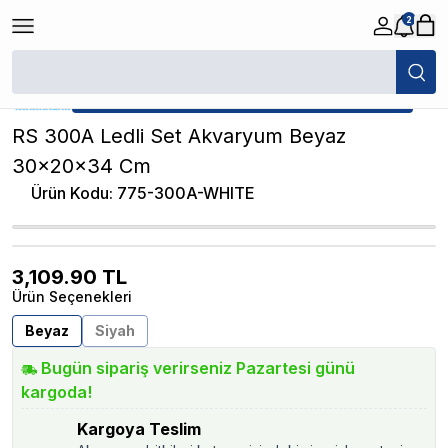
2
/
İthal Akvaryumlar
/
RS 300A Ledli Set Akvaryum Beyaz 30x20x34 Cm
★ Atakan Petshop,
Diğer yetkili satıcısıdır.
RS 300A Ledli Set Akvaryum Beyaz
30x20x34 Cm
Ürün Kodu
:
775-300A-WHITE
3,109.90
TL
Ürün Seçenekleri
Beyaz
Siyah
Bugün sipariş verirseniz Pazartesi günü
kargoda!
Kargoya Teslim