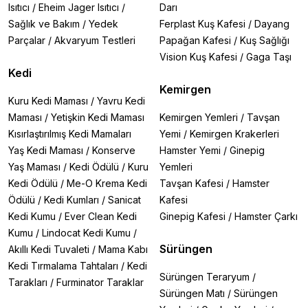
Isıtıcı
/
Eheim Jager Isıtıcı
/
Darı
Sağlık ve Bakım
/
Yedek
Ferplast Kuş Kafesi
/
Dayang
Parçalar
/
Akvaryum Testleri
Papağan Kafesi
/
Kuş Sağlığı
Vision Kuş Kafesi
/
Gaga Taşı
Kedi
Kemirgen
Kuru Kedi Maması
/
Yavru Kedi
Maması
/
Yetişkin Kedi Maması
Kemirgen Yemleri
/
Tavşan
Kısırlaştırılmış Kedi Mamaları
Yemi
/
Kemirgen Krakerleri
Yaş Kedi Maması
/
Konserve
Hamster Yemi
/
Ginepig
Yaş Maması
/
Kedi Ödülü
/
Kuru
Yemleri
Kedi Ödülü
/
Me-O Krema Kedi
Tavşan Kafesi
/
Hamster
Ödülü
/
Kedi Kumları
/
Sanicat
Kafesi
Kedi Kumu
/
Ever Clean Kedi
Ginepig Kafesi
/
Hamster Çarkı
Kumu
/
Lindocat Kedi Kumu
/
Sürüngen
Akıllı Kedi Tuvaleti
/
Mama Kabı
Kedi Tırmalama Tahtaları
/
Kedi
Sürüngen Teraryum
/
Tarakları
/
Furminator Taraklar
Sürüngen Matı
/
Sürüngen