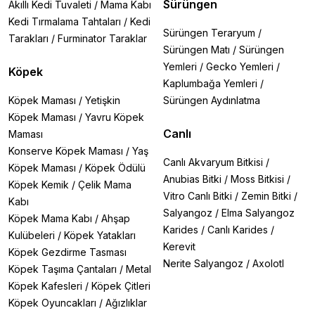
Sürüngen
Akıllı Kedi Tuvaleti
/
Mama Kabı
Kedi Tırmalama Tahtaları
/
Kedi
Sürüngen Teraryum
/
Tarakları
/
Furminator Taraklar
Sürüngen Matı
/
Sürüngen
Yemleri
/
Gecko Yemleri
/
Köpek
Kaplumbağa Yemleri
/
Köpek Maması
/
Yetişkin
Sürüngen Aydınlatma
Köpek Maması
/
Yavru Köpek
Canlı
Maması
Konserve Köpek Maması
/
Yaş
Canlı Akvaryum Bitkisi
/
Köpek Maması
/
Köpek Ödülü
Anubias Bitki
/
Moss Bitkisi
/
Köpek Kemik
/
Çelik Mama
Vitro Canlı Bitki
/
Zemin Bitki
/
Kabı
Salyangoz
/
Elma Salyangoz
Köpek Mama Kabı
/
Ahşap
Karides
/
Canlı Karides
/
Kulübeleri
/
Köpek Yatakları
Kerevit
Köpek Gezdirme Tasması
Nerite Salyangoz
/
Axolotl
Köpek Taşıma Çantaları
/
Metal
Köpek Kafesleri
/
Köpek Çitleri
Köpek Oyuncakları
/
Ağızlıklar