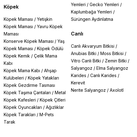
Yemleri
/
Gecko Yemleri
/
Köpek
Kaplumbağa Yemleri
/
Köpek Maması
/
Yetişkin
Sürüngen Aydınlatma
Köpek Maması
/
Yavru Köpek
Canlı
Maması
Konserve Köpek Maması
/
Yaş
Canlı Akvaryum Bitkisi
/
Köpek Maması
/
Köpek Ödülü
Anubias Bitki
/
Moss Bitkisi
/
Köpek Kemik
/
Çelik Mama
Vitro Canlı Bitki
/
Zemin Bitki
/
Kabı
Salyangoz
/
Elma Salyangoz
Köpek Mama Kabı
/
Ahşap
Karides
/
Canlı Karides
/
Kulübeleri
/
Köpek Yatakları
Kerevit
Köpek Gezdirme Tasması
Nerite Salyangoz
/
Axolotl
Köpek Taşıma Çantaları
/
Metal
Köpek Kafesleri
/
Köpek Çitleri
Köpek Oyuncakları
/
Ağızlıklar
Köpek Tarakları
/
M-Pets
Tarak