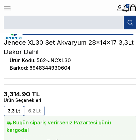
2
/
İthal Akvaryumlar
/
Jenece XL30 Set Akvaryum 28x14x17 3,3Lt Dekor 
★ Atakan Petshop,
Jeneca yetkili satıcısıdır.
Jenece XL30 Set Akvaryum 28x14x17 3,3Lt
Dekor Dahil
Ürün Kodu
:
562-JNCXL30
Barkod
:
6948344930604
3,314.90
TL
Ürün Seçenekleri
3.3 Lt
6.2 Lt
Bugün sipariş verirseniz Pazartesi günü
kargoda!