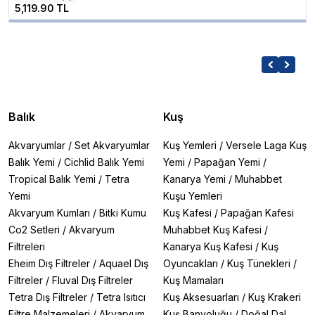
5,119.90 TL
Balık
Kuş
Akvaryumlar
/
Set Akvaryumlar
Kuş Yemleri
/
Versele Laga Kuş
Balık Yemi
/
Cichlid Balık Yemi
Yemi
/
Papağan Yemi
/
Tropical Balık Yemi
/
Tetra
Kanarya Yemi
/
Muhabbet
Yemi
Kuşu Yemleri
Akvaryum Kumları
/
Bitki Kumu
Kuş Kafesi
/
Papağan Kafesi
Co2 Setleri
/
Akvaryum
Muhabbet Kuş Kafesi
/
Filtreleri
Kanarya Kuş Kafesi
/
Kuş
Eheim Dış Filtreler
/
Aquael Dış
Oyuncakları
/
Kuş Tünekleri
/
Filtreler
/
Fluval Dış Filtreler
Kuş Mamaları
Tetra Dış Filtreler
/
Tetra Isıtıcı
Kuş Aksesuarları
/
Kuş Krakeri
Filtre Malzemeleri
/
Akvaryum
Kuş Banyoluğu
/
Doğal Dal