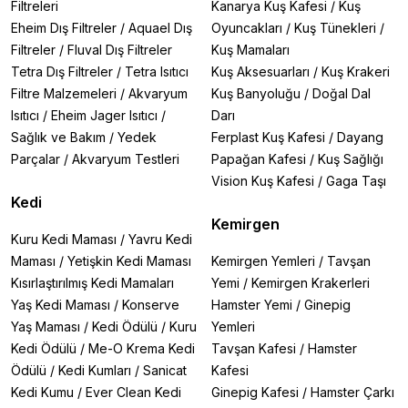
Filtreleri
Kanarya Kuş Kafesi
/
Kuş
Eheim Dış Filtreler
/
Aquael Dış
Oyuncakları
/
Kuş Tünekleri
/
Filtreler
/
Fluval Dış Filtreler
Kuş Mamaları
Tetra Dış Filtreler
/
Tetra Isıtıcı
Kuş Aksesuarları
/
Kuş Krakeri
Filtre Malzemeleri
/
Akvaryum
Kuş Banyoluğu
/
Doğal Dal
Isıtıcı
/
Eheim Jager Isıtıcı
/
Darı
Sağlık ve Bakım
/
Yedek
Ferplast Kuş Kafesi
/
Dayang
Parçalar
/
Akvaryum Testleri
Papağan Kafesi
/
Kuş Sağlığı
Vision Kuş Kafesi
/
Gaga Taşı
Kedi
Kemirgen
Kuru Kedi Maması
/
Yavru Kedi
Maması
/
Yetişkin Kedi Maması
Kemirgen Yemleri
/
Tavşan
Kısırlaştırılmış Kedi Mamaları
Yemi
/
Kemirgen Krakerleri
Yaş Kedi Maması
/
Konserve
Hamster Yemi
/
Ginepig
Yaş Maması
/
Kedi Ödülü
/
Kuru
Yemleri
Kedi Ödülü
/
Me-O Krema Kedi
Tavşan Kafesi
/
Hamster
Ödülü
/
Kedi Kumları
/
Sanicat
Kafesi
Kedi Kumu
/
Ever Clean Kedi
Ginepig Kafesi
/
Hamster Çarkı