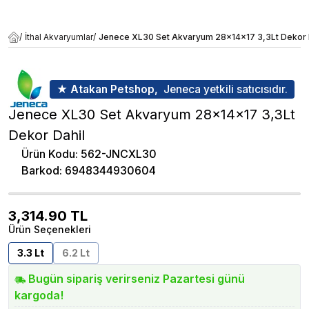
/
İthal Akvaryumlar
/
Jenece XL30 Set Akvaryum 28x14x17 3,3Lt Dekor 
★ Atakan Petshop,
Jeneca yetkili satıcısıdır.
Jenece XL30 Set Akvaryum 28x14x17 3,3Lt
Dekor Dahil
Ürün Kodu
:
562-JNCXL30
Barkod
:
6948344930604
3,314.90
TL
Ürün Seçenekleri
3.3 Lt
6.2 Lt
Bugün sipariş verirseniz Pazartesi günü
kargoda!