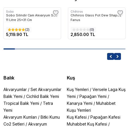
Sobo
Chihiros
Sobo Silindir Cam Akvaryum Seti
Chihiros Glass Pot Dew Shaped
11 Litre 25x31 Cm
Fanus
(
2
)
(
0
)
5,119.90 TL
2,850.00 TL
Balık
Kuş
Akvaryumlar
/
Set Akvaryumlar
Kuş Yemleri
/
Versele Laga Kuş
Balık Yemi
/
Cichlid Balık Yemi
Yemi
/
Papağan Yemi
/
Tropical Balık Yemi
/
Tetra
Kanarya Yemi
/
Muhabbet
Yemi
Kuşu Yemleri
Akvaryum Kumları
/
Bitki Kumu
Kuş Kafesi
/
Papağan Kafesi
Co2 Setleri
/
Akvaryum
Muhabbet Kuş Kafesi
/