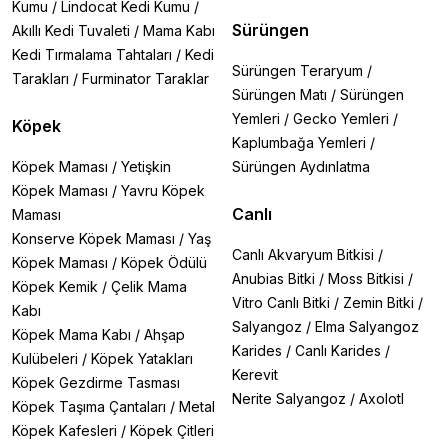
Kumu
/
Lindocat Kedi Kumu
/
Sürüngen
Akıllı Kedi Tuvaleti
/
Mama Kabı
Kedi Tırmalama Tahtaları
/
Kedi
Sürüngen Teraryum
/
Tarakları
/
Furminator Taraklar
Sürüngen Matı
/
Sürüngen
Yemleri
/
Gecko Yemleri
/
Köpek
Kaplumbağa Yemleri
/
Köpek Maması
/
Yetişkin
Sürüngen Aydınlatma
Köpek Maması
/
Yavru Köpek
Canlı
Maması
Konserve Köpek Maması
/
Yaş
Canlı Akvaryum Bitkisi
/
Köpek Maması
/
Köpek Ödülü
Anubias Bitki
/
Moss Bitkisi
/
Köpek Kemik
/
Çelik Mama
Vitro Canlı Bitki
/
Zemin Bitki
/
Kabı
Salyangoz
/
Elma Salyangoz
Köpek Mama Kabı
/
Ahşap
Karides
/
Canlı Karides
/
Kulübeleri
/
Köpek Yatakları
Kerevit
Köpek Gezdirme Tasması
Nerite Salyangoz
/
Axolotl
Köpek Taşıma Çantaları
/
Metal
Köpek Kafesleri
/
Köpek Çitleri