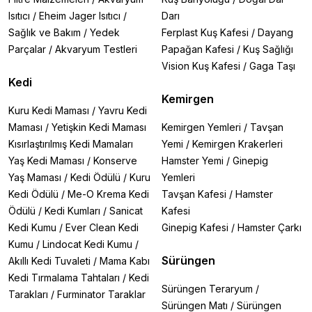
Isıtıcı
/
Eheim Jager Isıtıcı
/
Darı
Sağlık ve Bakım
/
Yedek
Ferplast Kuş Kafesi
/
Dayang
Parçalar
/
Akvaryum Testleri
Papağan Kafesi
/
Kuş Sağlığı
Vision Kuş Kafesi
/
Gaga Taşı
Kedi
Kemirgen
Kuru Kedi Maması
/
Yavru Kedi
Maması
/
Yetişkin Kedi Maması
Kemirgen Yemleri
/
Tavşan
Kısırlaştırılmış Kedi Mamaları
Yemi
/
Kemirgen Krakerleri
Yaş Kedi Maması
/
Konserve
Hamster Yemi
/
Ginepig
Yaş Maması
/
Kedi Ödülü
/
Kuru
Yemleri
Kedi Ödülü
/
Me-O Krema Kedi
Tavşan Kafesi
/
Hamster
Ödülü
/
Kedi Kumları
/
Sanicat
Kafesi
Kedi Kumu
/
Ever Clean Kedi
Ginepig Kafesi
/
Hamster Çarkı
Kumu
/
Lindocat Kedi Kumu
/
Sürüngen
Akıllı Kedi Tuvaleti
/
Mama Kabı
Kedi Tırmalama Tahtaları
/
Kedi
Sürüngen Teraryum
/
Tarakları
/
Furminator Taraklar
Sürüngen Matı
/
Sürüngen